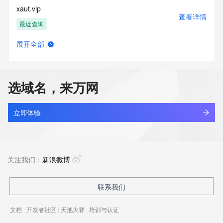
xaut.vip
查看详情
最近查询
展开全部
xauukxj.cn
查看详情
最近查询
选域名，来万网
xauusdai.top
查看详情
新注册
立即体验
xauvault.com
查看详情
新注册
关注我们：
新浪微博
kingsun.cn
联系我们
查看详情
最近查询
文档
|
开发者社区
|
天池大赛
|
培训与认证