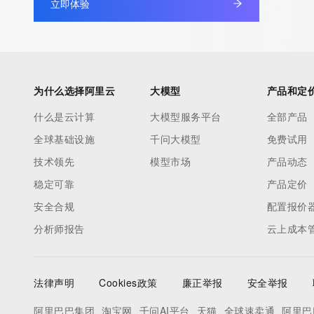
立即体验
Admin Name: REDACTED FOR PRIVACY
Admin Organization: REDACTED FOR PRIVACY
Admin Street:  REDACTED FOR PRIVACY
Admin City: REDACTED FOR PRIVACY
Admin State/Province: REDACTED FOR PRIVACY
为什么选择阿里云
大模型
产品和定
Admin Postal Code: REDACTED FOR PRIVACY
什么是云计算
大模型服务平台
全部产品
Admin Country: REDACTED FOR PRIVACY
全球基础设施
千问大模型
免费试用
Admin Phone: REDACTED FOR PRIVACY
Admin Phone Ext: REDACTED FOR PRIVACY
技术领先
模型市场
产品动态
Admin Fax: REDACTED FOR PRIVACY
稳定可靠
产品定价
Admin Fax Ext: REDACTED FOR PRIVACY
安全合规
配置报价
Admin Email: Please query the RDDS service of the Registrar of R
分析师报告
云上成本
contact the Registrant, Admin, or Tech contact of the queried
Registry Tech ID: REDACTED FOR PRIVACY
Tech Name: REDACTED FOR PRIVACY
法律声明
Cookies政策
廉正举报
安全举报
Tech Organization: REDACTED FOR PRIVACY
Tech Street:  REDACTED FOR PRIVACY
阿里巴巴集团
淘宝网
千问AI平台
天猫
全球速卖通
阿里巴