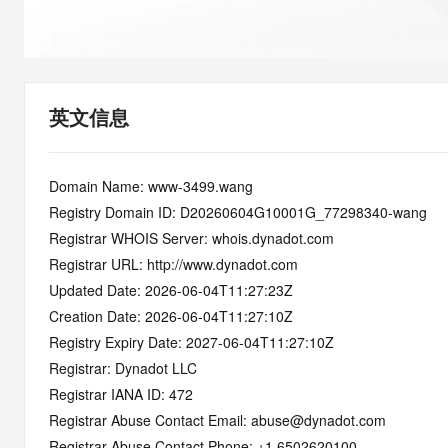
快速部署 Dify，高效搭建 
迁移与运维管理
10 分钟在聊天系统中增加
专有云
英文信息
Domain Name: www-3499.wang
Registry Domain ID: D20260604G10001G_77298340-wang
Registrar WHOIS Server: whois.dynadot.com
Registrar URL: http://www.dynadot.com
Updated Date: 2026-06-04T11:27:23Z
Creation Date: 2026-06-04T11:27:10Z
Registry Expiry Date: 2027-06-04T11:27:10Z
Registrar: Dynadot LLC
Registrar IANA ID: 472
Registrar Abuse Contact Email: abuse@dynadot.com
Registrar Abuse Contact Phone: +1.6502620100