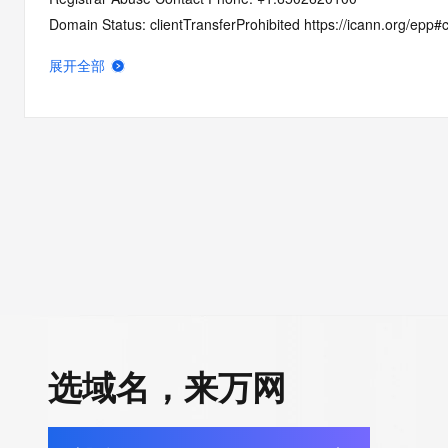
Domain Status: clientTransferProhibited https://icann.org/epp#c
Domain Status: addPeriod https://icann.org/epp#addPeriod
展开全部
Registry Registrant ID: REDACTED FOR PRIVACY
Registrant Name: REDACTED FOR PRIVACY
Registrant Organization: REDACTED FOR PRIVACY
Registrant Street:  REDACTED FOR PRIVACY
Registrant City: REDACTED FOR PRIVACY
Registrant State/Province: California
Registrant Postal Code: REDACTED FOR PRIVACY
Registrant Country: US
Registrant Phone: REDACTED FOR PRIVACY
Registrant Phone Ext: REDACTED FOR PRIVACY
Registrant Fax: REDACTED FOR PRIVACY
Registrant Fax Ext: REDACTED FOR PRIVACY
选域名，来万网
Registrant Email: Please query the RDDS service of the Registrar
how to contact the Registrant, Admin, or Tech contact of the 
Registry Admin ID: REDACTED FOR PRIVACY