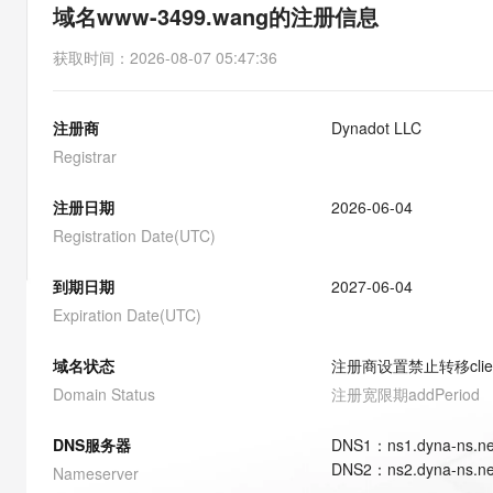
存储
天池大赛
能看、能想、能动手的多模
域名www-3499.wang的注册信息
云解析DNS
解决方案免费试用 新老
电子合同
最高领取价值200元试用
安全
网络与CDN
AI 算法大赛
Qwen3-VL-Plus
获取时间
：
2026-08-07 05:47:36
畅捷通
大数据开发治理平台 Data
AI 产品 免费试用
网络
安全
云开发大赛
Tableau 订阅
1亿+ 大模型 tokens 和 
注册商
Dynadot LLC
可观测
入门学习赛
中间件
AI空中课堂在线直播课
云防火墙
140+云产品 免费试用
Registrar
大模型服务
上云与迁云
云原生的云上边界网络安全
产品新客免费试用，最长1
数据库
生态解决方案
注册日期
2026-06-04
千问AI平台-Token Plan
企业出海
大模型ACA认证体验
大数据计算
Registration Date(UTC)
助力企业全员 AI 认知与能
行业生态解决方案
政企业务
媒体服务
千问AI平台-模型体验
到期日期
2027-06-04
开发者生态解决方案
在线体验全尺寸、多种模态
Expiration Date(UTC)
企业服务与云通信
AI 开发和 AI 应用解决
Happy 系列大模型
域名与网站
域名状态
注册商设置禁止转移
cli
Domain Status
注册宽限期
addPeriod
终端用户计算
DNS服务器
DNS
1
：
ns1.dyna-ns.ne
Serverless
大模型解决方案
DNS
2
：
ns2.dyna-ns.ne
Nameserver
开发工具