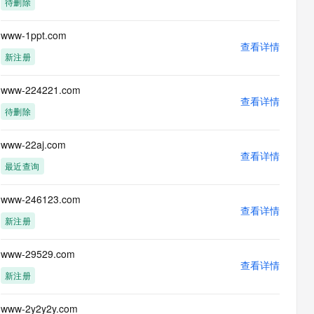
待删除
息提取
与 AI 智能体进行实时音视频通话
从文本、图片、视频中提取结构化的属性信息
构建支持视频理解的 AI 音视频实时通话应用
www-1ppt.com
查看详情
t.diy 一步搞定创意建站
构建大模型应用的安全防护体系
新注册
通过自然语言交互简化开发流程,全栈开发支持
通过阿里云安全产品对 AI 应用进行安全防护
www-224221.com
查看详情
待删除
www-22aj.com
查看详情
最近查询
www-246123.com
查看详情
新注册
www-29529.com
查看详情
新注册
www-2y2y2y.com