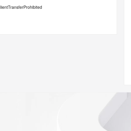
lientTransferProhibited
 of Record  identified in this output for information on 
queried domain name.