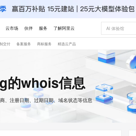
云市场
伙伴
服务
了解阿里云
制交付
备案服务
商标服务
精选云产品
AI 特惠
数据与 API
成为产品伙伴
企业增值服务
最佳实践
价格计算器
AI 场景体
基础软件
产品伙伴合
阿里云认证
市场活动
配置报价
大模型
自助选配和估算价格
新方式
睿译宝，AI翻译排版一步到位
智启 AI 普惠权益
产品生态集成认证中心
企业支持计划
云上春晚
域名与网站
千问官方 MaaS 平台，为开发者和 Agent 而生，新用户赠送 1 亿 + tokens 额度
AI Coding
阿里云Maa
2026 阿里云
云服务器 E
为企业打
数据集
Windows
大模型认证
模型
NEW
交付可用成果
值低价云产品抢先购
上传文档即自动完成翻译和格式还原
至高享 1亿+免费 tokens，加速 Al 应用落地
提供智能易用的域名与建站服务
智能编程，一键
安全可靠、
ng的whois信息
产品生态伙伴
专家技术服务
云上奥运之旅
弹性计算合作
阿里云中企出
手机三要素
宝塔 Linux
全部认证
价格优势
有专属领域专家
GLM-5.2：长任务时代开源旗舰模型
阿里云 OPC 创新助力计划
千问大模型
即刻拥有 DeepS
AI 电商营销
对象存储 O
大模型
产品生态伙伴工作台
企业增值服务台
云栖战略参考
云存储合作计
云栖大会
身份实名认证
CentOS
训练营
推动算力普惠，释放技术红利
最高返9万
多领域专家智能体,一键组建 AI 虚拟交付团队
快速构建应用程序和网站，即刻迈出上云第一步
至高百万元 Token 补贴，加速一人公司成长
多元化、高性能、安全可靠的大模型服务
真正可用的 1M 上下文,一次完成代码全链路开发
轻松解锁专属 Dee
从图文生成到
云上的中国
数据库合作计
活动全景
短信
Docker
图片和
商、注册日期、过期日期、域名状态等信息
站式影视创作平台
Hermes Agent，打造自进化智能体
Token Plan 模型订阅计划
数字证书管理服务（原SSL证书）
5 分钟轻松部署
AI 广告创作
无影云电脑
企业成长
NEW
信息公告
看见新力量
云网络合作计
OCR 文字识别
JAVA
证享300元代金券
可视化编排打通从文字构思到成片全链路闭环
全托管，含MySQL、PostgreSQL、SQL Server、MariaDB多引擎
自主进化，持久记忆，越用越聪明
Qwen3.8-Max 首发尝鲜，限时加量 10 倍，夜间低至2折
实现全站HTTPS，呈现可信的WEB访问
图文、视频一
随时随地安
Kimi-K3
HappyHors
NEW
魔搭 Mode
loud
服务实践
官网公告
Kimi 最新旗舰模型，长程编程与推理利器
让文字生成流
金融模力时刻
Salesforce O
版
发票查验
全能环境
Claude Code + GStack 打造工程团队
千问办公，限时限量积分加倍
Qoder
低代码高效构
AI 建站
短信服务
型
NEW
作计划
计划
创新中心
魔搭 ModelSc
健康状态
理服务
让AI从“聊天伙伴”进化为能干活的“数字员工”
安装技能 GStack，拥有专属 AI 工程团队
你的AI工作搭子，覆盖日常办公高频场景
面向真实软件的智能体编程平台
0 代码专业建
客户案例
天气预报查询
操作系统
Deepseek-v4-pro
HappyHors
态合作计划