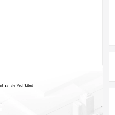
态智能体模型
旗舰 MoE 大模型，百万上下文与顶尖推理能力
图生视频，流
同享
万小智 AI 建站低至 15元/月
Qoder CN
AI 短剧/漫剧
云原生数据库 
快递物流查询
WordPress
成为服务伙
高校合作
点，立即开启云上创新
覆盖公网/内网、递归/权威、移动APP等全场景解析服务
送.CN域名，送备案服务码
基于千问大模型等，支持代码智能生成、研发智能问答
AI助力短剧
GLM-5.2
Wan2.7-T
Ubuntu
服务生态伙伴
视觉 Coding、空间感知、多模态思考等全面升级
1M上下文，专为长程任务能力而生
云工开物
企业应用
Works
Night Plan 支持 Qwen 3.8-Max
云原生大数据计算服务 MaxCompute
AI 办公
容器服务 Kub
NEW
Red Hat
30+ 款产品免费体验
Data Agent 驱动的一站式 Data+AI 开发治理平台
夜间 5 折，Qwen/Meoo/TokenPlan 客户专享
面向分析的企业级SaaS模式云数据仓库
AI智能应用
提供一站式管
科研合作
ERP
堂（旗舰版）
SUSE
智能客服
AI 应用构建
大模型原生
CRM
防护产品
2个月
自动承接线索
建站小程序
Qoder
大模型服务平台百炼-应用模版
OA 办公系统
HOT
NEW
面向真实软件
个人版上线、团队版降价；千问3.8-Max首发发尝鲜
丰富多元化的应用模版和解决方案
力提升
财税管理
模板建站
万有无界
大模型服务平台百炼-智能体
400电话
定制建站
的模型效果
灵活可视化地构建企业级 Agent
方案
广告营销
模板小程序
秒悟
人工智能平台 PAI
entTransferProhibited
定制小程序
云端极速 AI 
新一代 AI 视频生成模型，深度适配广告营销等场景
AI Native 的算法工程平台，一站式完成建模、训练、推理服务部署
APP 开发
t
建站系统
t