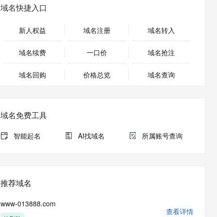
安全
畅自然，细节丰富
高表现力语音合成大模型，语音克隆听感自然
我要投诉
PolarDB
域名快捷入口
上云场景组合购
Milvus 弹性伸缩功能新增节
伴
漫剧创作，剧本、分镜、视频高效生成
100%兼容MySQL、PostgreSQL，兼容Oracle，支持集中和分布式
覆盖90%+业务场景，专享组合折扣价
点支持范围
2V
VPN
Fun-ASR
新人权益
域名注册
域名转入
文戏情感细腻自然，动作戏激烈拳拳到肉，实现更强表演能力
支持中英文自由切换，具备更强的噪声鲁棒性
ernetes 版 ACK
云聚AI 严选权益
AI 原生数据库服务发布
SSL 证书
，一键激活高效办公新体验
理容器应用的 K8s 服务
精选AI产品，从模型到应用全链提效
Agent 数据网关
域名续费
一口价
域名抢注
堡垒机
AI 用量加速计划
云原生数据库 PolarDB
应用
域名回购
价格总览
防火墙
域名查询
、识别商机，让客服更高效、服务更出色。
新老同享，达量后返
Agentic Database 发布
千问办公
主机安全
NEW
的智能体编程平台
一站式AI生产力平台
域名免费工具
AI 应用及服务市场
伶鹊
企业级人与Agent协作平台，接入和调度多个数字员工
智能客服平台，对话机器人、对话分析、智能外呼
智能起名
AI找域名
所属账号查询
AI 应用
大模型服务平台百炼 - 全妙
大模型
应用创作平台
多模态内容创作工具，已接入 DeepSeek
自然语言处理
推荐域名
数据标注
www-013888.com
机器学习
查看详情