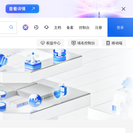
文档
备案
控制台
注册
登录
权益中心
域名控制台
移动端
验
作计划
器
AI 活动
专业服务
服务伙伴合作计划
开发者社区
加入我们
产品动态
服务平台百炼
阿里云 OPC 创新助力计划
一站式生成采购清单，支持单品或批量购买
S产品伙伴计划（繁花）
峰会
CS
造的大模型服务与应用开发平台
Qwen Audio：打造专属 AI 语音助手
一句话生成原生可编辑精美 PPT 文稿
AI 生产力先锋
Al MaaS 服务伙伴赋能合作
域名
博文
Careers
NEW
至高可申请百万元
Qwen3.8-Max 模型上线
开启高性价比 AI 编程新体验
弹性可伸缩的云计算服务
Qwen-Audio-3.0-Realtime 端到端实时语音角色扮演
输入一句话想法, 轻松生成专业的 PPT
先锋实践拓展 AI 生产力的边界
Token 补贴，五大权
计划
海大会
伙伴信用分合作计划
商标
问答
社会招聘
益加速 OPC 成功
eek-V4-Pro
SS
一键部署幻兽帕鲁游戏服务器
飞天发布时刻
HOT
Open Search 向量检索版支
划
备案
电子书
校园招聘
pSeek-V4-Pro
视频创作，一键激活电商全链路生产力
稳定、安全、高性价比、高性能的云存储服务
一键购买专属联机服务器，轻松开启游戏
所见，即是所愿
持视频检索 Pipeline 功能
更多支持
划
公司注册
镜像站
视频生成
语音识别与合成
专属 QwenPaw
漫剧工坊：一站式动画创作平台
AI 实训营
HOT
应用身份服务 (IDaaS)
合作伙伴培训与认证
划
上云迁移
站生成，高效打造优质广告素材
全接入的云上超级电脑
从聊天伙伴进化为能主动干活的本地数字员工
快速生产连贯的高质量长漫剧
从基础到进阶，Agent 创客手把手教你
OpenClaw 管理能力上线
e-1.1-T2V
Qwen3-TTS-Flash
lScope
我要反馈
查询合作伙伴
畅细腻的高质量视频
离线语音合成大模型，多语言方言自适应，低延迟高稳定
n Alibaba Cloud ISV 合作
代维服务
建企业门户网站
10 分钟搭建微信、支付宝小程序
MaxCompute MaxFrame 提
创新加速
ope
登录合作伙伴管理后台
我要建议
站，无忧落地极速上线
以可视化方式快速构建移动和 PC 门户网站
国内短信简单易用，安全可靠，秒级触达，全球覆盖200+国家和地区。
高效部署网站，快速应用到小程序
供自动弹性内存功能
e-1.1-I2V
Cosyvoice-V3-Flash