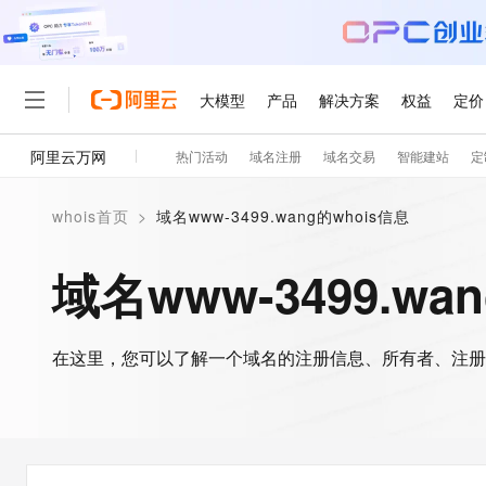
大模型
产品
解决方案
权益
定价
阿里云万网
热门活动
域名注册
域名交易
智能建站
定
大模型
产品
解决方案
权益
定价
云市场
伙伴
服务
了解阿里云
精选产品
精选解决方案
普惠上云
产品定价
精选商城
成为销售伙伴
售前咨询
为什么选择阿里云
千问AI平台
whois首页
>
域名www-3499.wang的whois信息
了解云产品的定价详情
大模型服务平台百炼
千问办公，解锁你的工作
普惠上云 官方力荐
分销伙伴
在线服务
网站建设
什么是云计算
大
大模型服务与应用平台
企业级Agent产品，直接
云服务器38元/年起，超
域名www-3499.wa
咨询伙伴
多端小程序
技术领先
云上成本管理
售后服务
轻量应用服务器
Agency Agents：拥
官方推荐返现计划
大模型
精选产品
精选解决方案
Salesforce 国际版订阅
稳定可靠
管理和优化成本
推荐新用户得奖励，单订单
销售伙伴合作计划
自助服务
友盟天域
安全合规
人工智能与机器学习
AI
文本生成
在这里，您可以了解一个域名的注册信息、所有者、注册
云数据库 RDS
HappyHorse 打造一
云工开物
无影生态合作计划
在线服务
观测云
分析师报告
高校专属算力普惠，学生认
计算
互联网应用开发
Qwen3.8-Max
HOT
Salesforce On Alibaba C
工单服务
智能体时代全能旗舰模型
Tuya 物联网平台阿里云
研究报告与白皮书
人工智能平台 PAI
快速拥有专属 OpenClaw
大模
Consulting Partner 合
大数据
容器
免费试用
短信专区
一站式AI开发、训练和推
蓝凌 OA
Qwen3.7-Plus
AI 大模型销售与服务生
现代化应用