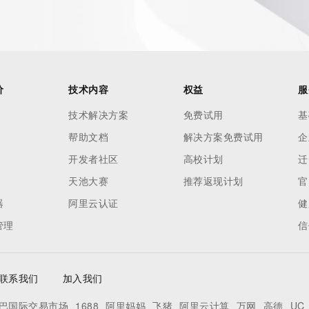
价
技术内容
权益
服
技术解决方案
免费试用
基
帮助文档
解决方案免费试用
企
开发者社区
高校计划
迁
天池大赛
推荐返现计划
官
器
阿里云认证
健
ecord  identified in this output for information on how to 
管理
信
 domain name.
联系我们
加入我们
巴国际交易市场
1688
阿里妈妈
飞猪
阿里云计算
万网
高德
UC