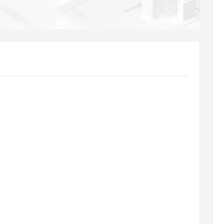
AI 应用
10分钟微调：让0.6B模型媲美235B模
多模态数据信
型
依托云原生高可用架构,实现Dify私有化部署
用1%尺寸在特定领域达到大模型90%以上效果
一个 AI 助手
超强辅助，Bol
即刻拥有 DeepSeek-R1 满血版
在企业官网、通讯软件中为客户提供 AI 客服
多种方案随心选，轻松解锁专属 DeepSeek