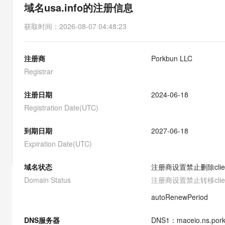
存储
天池大赛
能看、能想、能动手的多模
域名usa.info的注册信息
云解析DNS
解决方案免费试用 新老
电子合同
最高领取价值200元试用
安全
网络与CDN
AI 算法大赛
Qwen3-VL-Plus
获取时间
：
2026-08-07 04:48:23
畅捷通
大数据开发治理平台 Data
AI 产品 免费试用
网络
安全
云开发大赛
Tableau 订阅
1亿+ 大模型 tokens 和 
注册商
Porkbun LLC
可观测
入门学习赛
中间件
AI空中课堂在线直播课
云防火墙
140+云产品 免费试用
Registrar
大模型服务
上云与迁云
云原生的云上边界网络安全
产品新客免费试用，最长1
数据库
生态解决方案
注册日期
2024-06-18
千问AI平台-Token Plan
企业出海
大模型ACA认证体验
大数据计算
Registration Date(UTC)
助力企业全员 AI 认知与能
行业生态解决方案
政企业务
媒体服务
千问AI平台-模型体验
到期日期
2027-06-18
开发者生态解决方案
在线体验全尺寸、多种模态
Expiration Date(UTC)
企业服务与云通信
AI 开发和 AI 应用解决
Happy 系列大模型
域名与网站
域名状态
注册商设置禁止删除
cli
Domain Status
注册商设置禁止转移
cli
终端用户计算
autoRenewPeriod
Serverless
大模型解决方案
DNS服务器
DNS
1
：
maceio.ns.por
开发工具