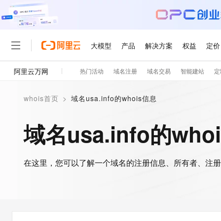
大模型
产品
解决方案
权益
定价
阿里云万网
热门活动
域名注册
域名交易
智能建站
定
大模型
产品
解决方案
权益
定价
云市场
伙伴
服务
了解阿里云
精选产品
精选解决方案
普惠上云
产品定价
精选商城
成为销售伙伴
售前咨询
为什么选择阿里云
千问AI平台
whois首页
>
域名usa.info的whois信息
了解云产品的定价详情
大模型服务平台百炼
千问办公，解锁你的工作
普惠上云 官方力荐
分销伙伴
在线服务
网站建设
什么是云计算
大
大模型服务与应用平台
企业级Agent产品，直接
云服务器38元/年起，超
域名usa.info的who
咨询伙伴
多端小程序
技术领先
云上成本管理
售后服务
轻量应用服务器
Agency Agents：拥
官方推荐返现计划
大模型
精选产品
精选解决方案
Salesforce 国际版订阅
稳定可靠
管理和优化成本
推荐新用户得奖励，单订单
销售伙伴合作计划
自助服务
友盟天域
安全合规
人工智能与机器学习
AI
文本生成
在这里，您可以了解一个域名的注册信息、所有者、注册
云数据库 RDS
HappyHorse 打造一
云工开物
无影生态合作计划
在线服务
观测云
分析师报告
高校专属算力普惠，学生认
计算
互联网应用开发
Qwen3.8-Max
HOT
Salesforce On Alibaba C
工单服务
智能体时代全能旗舰模型
Tuya 物联网平台阿里云
研究报告与白皮书
人工智能平台 PAI
快速拥有专属 OpenClaw
大模
Consulting Partner 合
大数据
容器
免费试用
短信专区
一站式AI开发、训练和推
蓝凌 OA
Qwen3.7-Plus
AI 大模型销售与服务生
现代化应用