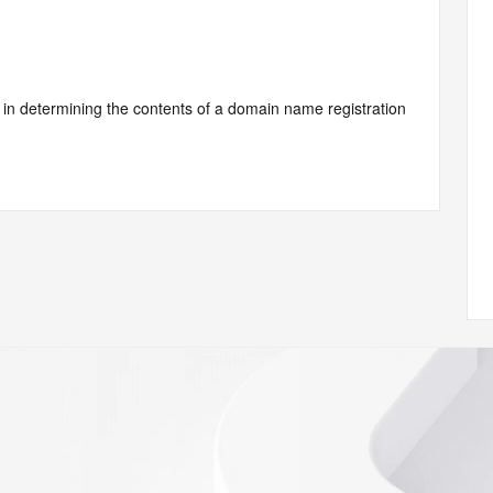
d by Identity Digital or, if the record pertains to a TLD not 
istry Operator for informational purposes only, and neither 
y. This service is intended only for query-based access. You 
at, under no circumstances will you use this data to (a) 
telephone, or facsimile of mass unsolicited, commercial 
ient's own existing customers; or (b) enable high volume, 
systems of Identity Digital, a Registrar, or Registry 
mes or modify existing registrations. When using the 
 is not a replacement for standard EPP commands to the 
red domain objects. The RDAP service may be scheduled for 
es to the RDAP services are throttled. If too many 
ime, the service will begin to reject further queries for a 
buse of the RDAP system through data mining is mitigated 