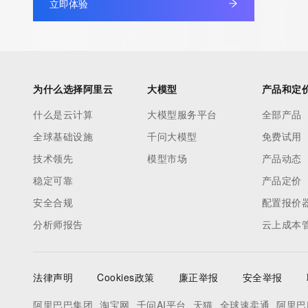
立即体验
by detecting and limiting bulk query access from single sources
tag indicates that such data is not made publicly available due 
wish to contact the registrant, please refer to the RDAP records
non-public data may be provided, upon request, where it can be
legitimate interest and a proper legal basis for accessing the wi
为什么选择阿里云
大模型
产品和定
can be requested by submitting a request via the form found at h
什么是云计算
大模型服务平台
全部产品
access/ Identity Digital Inc. and, if applicable, the primary Regi
any time. By submitting this query, you agree to abide by this pol
全球基础设施
千问大模型
免费试用
      ],

技术领先
模型市场
产品动态
      "links": [

稳定可靠
产品定价
        {

安全合规
配置报价
          "value": "https://rdap.identitydigital.services/rdap/domain/usa.info",

分析师报告
          "rel": "terms-of-service",

云上成本
          "href": "https://www.identity.digital/policies/rdds-access-policy",

          "type": "text/html"

法律声明
Cookies政策
廉正举报
安全举报
        }

      ]

阿里巴巴集团
淘宝网
千问AI平台
天猫
全球速卖通
阿里巴