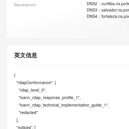
快速部署 Dify，高效搭建 
DNS
2
：
curitiba.ns.po
Nameserver
DNS
3
：
salvador.ns.p
迁移与运维管理
DNS
4
：
fortaleza.ns.p
10 分钟在聊天系统中增加
专有云
英文信息
{

  "rdapConformance": [

    "rdap_level_0",

    "icann_rdap_response_profile_1",

    "icann_rdap_technical_implementation_guide_1",

    "redacted"

  ],

  "notices": [
