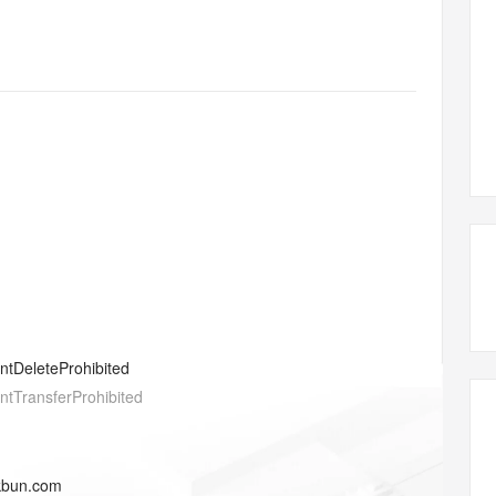
态智能体模型
旗舰 MoE 大模型，百万上下文与顶尖推理能力
图生视频，流
同享
万小智 AI 建站低至 15元/月
Qoder CN
AI 短剧/漫剧
云原生数据库 
快递物流查询
WordPress
成为服务伙
高校合作
点，立即开启云上创新
覆盖公网/内网、递归/权威、移动APP等全场景解析服务
送.CN域名，送备案服务码
基于千问大模型等，支持代码智能生成、研发智能问答
AI助力短剧
GLM-5.2
Wan2.7-T
Ubuntu
服务生态伙伴
视觉 Coding、空间感知、多模态思考等全面升级
1M上下文，专为长程任务能力而生
云工开物
企业应用
Works
Night Plan 支持 Qwen 3.8-Max
云原生大数据计算服务 MaxCompute
AI 办公
容器服务 Kub
NEW
Red Hat
30+ 款产品免费体验
Data Agent 驱动的一站式 Data+AI 开发治理平台
夜间 5 折，Qwen/Meoo/TokenPlan 客户专享
面向分析的企业级SaaS模式云数据仓库
AI智能应用
提供一站式管
科研合作
ERP
堂（旗舰版）
SUSE
智能客服
AI 应用构建
大模型原生
CRM
防护产品
2个月
自动承接线索
建站小程序
Qoder
大模型服务平台百炼-应用模版
OA 办公系统
HOT
NEW
面向真实软件
个人版上线、团队版降价；千问3.8-Max首发发尝鲜
丰富多元化的应用模版和解决方案
力提升
财税管理
模板建站
万有无界
大模型服务平台百炼-智能体
400电话
定制建站
的模型效果
灵活可视化地构建企业级 Agent
方案
广告营销
模板小程序
秒悟
人工智能平台 PAI
entDeleteProhibited
定制小程序
云端极速 AI 
新一代 AI 视频生成模型，深度适配广告营销等场景
AI Native 的算法工程平台，一站式完成建模、训练、推理服务部署
entTransferProhibited
APP 开发
建站系统
kbun.com