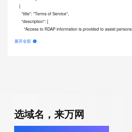
    {

      "title": "Terms of Service",

      "description": [

        "Access to RDAP information is provided to assist persons in determining the contents of a domain name registration 
record in the registry database. The data in this record is provide
展开全部
operated by Identity Digital, then the corresponding primary Reg
Identity Digital nor the Registry Operator guarantee its accurac
agree that you will use this data only for lawful purposes and th
allow, enable, or otherwise support the transmission by e-mail, 
advertising or solicitations to entities other than the data recip
automated, electronic processes that send queries or data to the 
Operator except as reasonably necessary to register domain na
RDAP service, please consider the following: the RDAP service
SRS service. RDAP is not considered authoritative for registe
选域名，来万网
downtime during production or OT&E maintenance periods. Queri
queries are received from a single IP address within a specified t
period of time to prevent disruption of RDAP service access. A