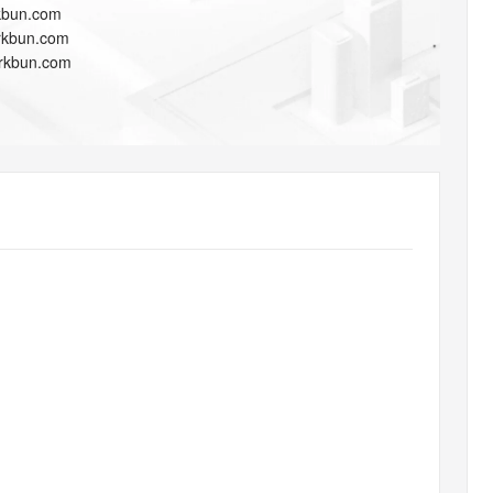
AI 应用
10分钟微调：让0.6B模型媲美235B模
多模态数据信
rkbun.com
型
依托云原生高可用架构,实现Dify私有化部署
orkbun.com
用1%尺寸在特定领域达到大模型90%以上效果
orkbun.com
一个 AI 助手
超强辅助，Bol
即刻拥有 DeepSeek-R1 满血版
在企业官网、通讯软件中为客户提供 AI 客服
多种方案随心选，轻松解锁专属 DeepSeek