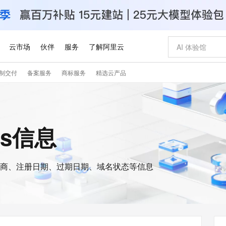
云市场
伙伴
服务
了解阿里云
制交付
备案服务
商标服务
精选云产品
AI 特惠
数据与 API
成为产品伙伴
企业增值服务
最佳实践
价格计算器
AI 场景体
基础软件
产品伙伴合
阿里云认证
市场活动
配置报价
大模型
自助选配和估算价格
新方式
睿译宝，AI翻译排版一步到位
智启 AI 普惠权益
产品生态集成认证中心
企业支持计划
云上春晚
域名与网站
千问官方 MaaS 平台，为开发者和 Agent 而生，新用户赠送 1 亿 + tokens 额度
AI Coding
阿里云Maa
2026 阿里云
云服务器 E
为企业打
数据集
Windows
大模型认证
模型
NEW
交付可用成果
值低价云产品抢先购
上传文档即自动完成翻译和格式还原
至高享 1亿+免费 tokens，加速 Al 应用落地
提供智能易用的域名与建站服务
智能编程，一键
安全可靠、
is信息
产品生态伙伴
专家技术服务
云上奥运之旅
弹性计算合作
阿里云中企出
手机三要素
宝塔 Linux
全部认证
价格优势
有专属领域专家
GLM-5.2：长任务时代开源旗舰模型
阿里云 OPC 创新助力计划
千问大模型
即刻拥有 DeepS
AI 电商营销
对象存储 O
大模型
产品生态伙伴工作台
企业增值服务台
云栖战略参考
云存储合作计
云栖大会
身份实名认证
CentOS
训练营
推动算力普惠，释放技术红利
最高返9万
多领域专家智能体,一键组建 AI 虚拟交付团队
快速构建应用程序和网站，即刻迈出上云第一步
至高百万元 Token 补贴，加速一人公司成长
多元化、高性能、安全可靠的大模型服务
真正可用的 1M 上下文,一次完成代码全链路开发
轻松解锁专属 Dee
从图文生成到
云上的中国
数据库合作计
活动全景
短信
Docker
图片和
商、注册日期、过期日期、域名状态等信息
站式影视创作平台
Hermes Agent，打造自进化智能体
Token Plan 模型订阅计划
数字证书管理服务（原SSL证书）
5 分钟轻松部署
AI 广告创作
无影云电脑
企业成长
NEW
信息公告
看见新力量
云网络合作计
OCR 文字识别
JAVA
证享300元代金券
可视化编排打通从文字构思到成片全链路闭环
全托管，含MySQL、PostgreSQL、SQL Server、MariaDB多引擎
自主进化，持久记忆，越用越聪明
Qwen3.8-Max 首发尝鲜，限时加量 10 倍，夜间低至2折
实现全站HTTPS，呈现可信的WEB访问
图文、视频一
随时随地安
Kimi-K3
HappyHors
NEW
魔搭 Mode
loud
服务实践
官网公告
Kimi 最新旗舰模型，长程编程与推理利器
让文字生成流
金融模力时刻
Salesforce O
版
发票查验
全能环境
Claude Code + GStack 打造工程团队
千问办公，限时限量积分加倍
Qoder
低代码高效构
AI 建站
短信服务
型
NEW
作计划
计划
创新中心
魔搭 ModelSc
健康状态
理服务
让AI从“聊天伙伴”进化为能干活的“数字员工”
安装技能 GStack，拥有专属 AI 工程团队
你的AI工作搭子，覆盖日常办公高频场景
面向真实软件的智能体编程平台
0 代码专业建
客户案例
天气预报查询
操作系统
Deepseek-v4-pro
HappyHors
态合作计划