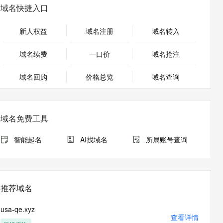
安全
畅自然，细节丰富
高表现力语音合成大模型，语音克隆听感自然
我要投诉
PolarDB
域名快捷入口
上云场景组合购
Milvus 弹性伸缩功能新增节
伴
漫剧创作，剧本、分镜、视频高效生成
100%兼容MySQL、PostgreSQL，兼容Oracle，支持集中和分布式
覆盖90%+业务场景，专享组合折扣价
点支持范围
2V
VPN
Fun-ASR
新人权益
域名注册
域名转入
文戏情感细腻自然，动作戏激烈拳拳到肉，实现更强表演能力
支持中英文自由切换，具备更强的噪声鲁棒性
ernetes 版 ACK
云聚AI 严选权益
AI 原生数据库服务发布
SSL 证书
，一键激活高效办公新体验
理容器应用的 K8s 服务
精选AI产品，从模型到应用全链提效
Agent 数据网关
域名续费
一口价
域名抢注
堡垒机
AI 用量加速计划
云原生数据库 PolarDB
应用
域名回购
价格总览
防火墙
域名查询
、识别商机，让客服更高效、服务更出色。
新老同享，达量后返
Agentic Database 发布
千问办公
主机安全
NEW
的智能体编程平台
一站式AI生产力平台
域名免费工具
AI 应用及服务市场
伶鹊
企业级人与Agent协作平台，接入和调度多个数字员工
智能客服平台，对话机器人、对话分析、智能外呼
智能起名
AI找域名
所属账号查询
AI 应用
大模型服务平台百炼 - 全妙
大模型
应用创作平台
多模态内容创作工具，已接入 DeepSeek
自然语言处理
推荐域名
数据标注
usa-qe.xyz
机器学习
查看详情