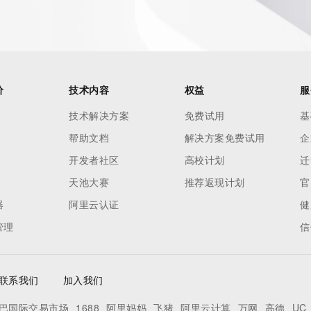
. Where applicable, the presence of a [Non-Public Data] 
to applicable data privacy laws or requirements. Should you 
 available through the registrar URL listed above. Access to 
 reasonably confirmed that the requester holds a specific 
thheld data. Access to the data provided by Identity Digital 
价
技术内容
权益
服
ttps://www.identity.digital/about/policies/whois-layered-
技术解决方案
免费试用
基
stry Operators reserve the right to modify these terms at 
icy."

帮助文档
解决方案免费试用
企
开发者社区
高校计划
迁
天池大赛
推荐返现计划
官
器
阿里云认证
健
管理
信
联系我们
加入我们
巴国际交易市场
1688
阿里妈妈
飞猪
阿里云计算
万网
高德
UC