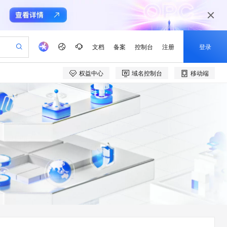
文档
备案
控制台
注册
登录
权益中心
域名控制台
移动端
验
作计划
器
AI 活动
专业服务
服务伙伴合作计划
开发者社区
加入我们
产品动态
服务平台百炼
阿里云 OPC 创新助力计划
一站式生成采购清单，支持单品或批量购买
S产品伙伴计划（繁花）
峰会
CS
造的大模型服务与应用开发平台
Qwen Audio：打造专属 AI 语音助手
一句话生成原生可编辑精美 PPT 文稿
AI 生产力先锋
Al MaaS 服务伙伴赋能合作
域名
博文
Careers
NEW
至高可申请百万元
Qwen3.8-Max 模型上线
开启高性价比 AI 编程新体验
弹性可伸缩的云计算服务
Qwen-Audio-3.0-Realtime 端到端实时语音角色扮演
输入一句话想法, 轻松生成专业的 PPT
先锋实践拓展 AI 生产力的边界
Token 补贴，五大权
计划
海大会
伙伴信用分合作计划
商标
问答
社会招聘
益加速 OPC 成功
eek-V4-Pro
SS
一键部署幻兽帕鲁游戏服务器
飞天发布时刻
HOT
Open Search 向量检索版支
划
备案
电子书
校园招聘
pSeek-V4-Pro
视频创作，一键激活电商全链路生产力
稳定、安全、高性价比、高性能的云存储服务
一键购买专属联机服务器，轻松开启游戏
所见，即是所愿
持视频检索 Pipeline 功能
更多支持
划
公司注册
镜像站
视频生成
语音识别与合成
专属 QwenPaw
漫剧工坊：一站式动画创作平台
AI 实训营
HOT
应用身份服务 (IDaaS)
合作伙伴培训与认证
划
上云迁移
站生成，高效打造优质广告素材
全接入的云上超级电脑
从聊天伙伴进化为能主动干活的本地数字员工
快速生产连贯的高质量长漫剧
从基础到进阶，Agent 创客手把手教你
OpenClaw 管理能力上线
e-1.1-T2V
Qwen3-TTS-Flash
lScope
我要反馈
查询合作伙伴
畅细腻的高质量视频
离线语音合成大模型，多语言方言自适应，低延迟高稳定
n Alibaba Cloud ISV 合作
代维服务
建企业门户网站
10 分钟搭建微信、支付宝小程序
MaxCompute MaxFrame 提
创新加速
ope
登录合作伙伴管理后台
我要建议
站，无忧落地极速上线
以可视化方式快速构建移动和 PC 门户网站
国内短信简单易用，安全可靠，秒级触达，全球覆盖200+国家和地区。
高效部署网站，快速应用到小程序
供自动弹性内存功能
e-1.1-I2V
Cosyvoice-V3-Flash