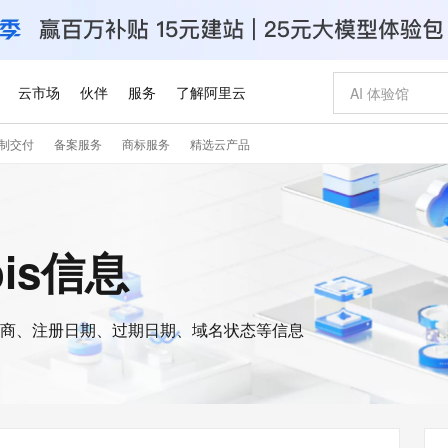
云市场
伙伴
服务
了解阿里云
制交付
备案服务
商标服务
精选云产品
AI 特惠
数据与 API
成为产品伙伴
企业增值服务
最佳实践
价格计算器
AI 场景体
基础软件
产品伙伴合
阿里云认证
市场活动
配置报价
大模型
自助选配和估算价格
新方式
睿译宝，AI翻译排版一步到位
智启 AI 普惠权益
产品生态集成认证中心
企业支持计划
云上春晚
域名与网站
千问官方 MaaS 平台，为开发者和 Agent 而生，新用户赠送 1 亿 + tokens 额度
Qwen Aud
AI Coding
阿里云Maa
2026 阿里云
云服务器 E
为企业打
数据集
Windows
大模型认证
模型
NEW
NEW
交付可用成果
值低价云产品抢先购
上传文档即自动完成翻译和格式还原
至高享 1亿+免费 tokens，加速 Al 应用落地
提供智能易用的域名与建站服务
智能编程，一键
安全可靠、
ois信息
产品生态伙伴
专家技术服务
云上奥运之旅
弹性计算合作
阿里云中企出
手机三要素
宝塔 Linux
全部认证
价格优势
有专属领域专家
GLM-5.2：长任务时代开源旗舰模型
阿里云 OPC 创新助力计划
千问大模型
即刻拥有 DeepS
AI 电商营销
对象存储 O
大模型
产品生态伙伴工作台
企业增值服务台
云栖战略参考
云存储合作计
云栖大会
身份实名认证
CentOS
训练营
推动算力普惠，释放技术红利
最高返9万
多领域专家智能体,一键组建 AI 虚拟交付团队
快速构建应用程序和网站，即刻迈出上云第一步
至高百万元 Token 补贴，加速一人公司成长
多元化、高性能、安全可靠的大模型服务
真正可用的 1M 上下文,一次完成代码全链路开发
轻松解锁专属 Dee
从图文生成到
云上的中国
数据库合作计
活动全景
短信
Docker
图片和
商、注册日期、过期日期、域名状态等信息
站式影视创作平台
Hermes Agent，打造自进化智能体
Token Plan 模型订阅计划
数字证书管理服务（原SSL证书）
5 分钟轻松部署
AI 广告创作
无影云电脑
企业成长
NEW
信息公告
看见新力量
云网络合作计
OCR 文字识别
JAVA
证享300元代金券
可视化编排打通从文字构思到成片全链路闭环
全托管，含MySQL、PostgreSQL、SQL Server、MariaDB多引擎
自主进化，持久记忆，越用越聪明
Qwen3.8-Max 首发尝鲜，限时加量 10 倍，夜间低至2折
实现全站HTTPS，呈现可信的WEB访问
图文、视频一
随时随地安
Kimi-K3
HappyHors
NEW
魔搭 Mode
loud
服务实践
官网公告
Kimi 最新旗舰模型，长程编程与推理利器
让文字生成流
金融模力时刻
Salesforce O
版
发票查验
全能环境
Claude Code + GStack 打造工程团队
千问办公，限时限量积分加倍
Qoder
低代码高效构
AI 建站
短信服务
型
NEW
作计划
计划
创新中心
魔搭 ModelSc
健康状态
理服务
让AI从“聊天伙伴”进化为能干活的“数字员工”
安装技能 GStack，拥有专属 AI 工程团队
你的AI工作搭子，覆盖日常办公高频场景
面向真实软件的智能体编程平台
0 代码专业建
客户案例
天气预报查询
操作系统
Deepseek-v4-pro
HappyHors
态合作计划