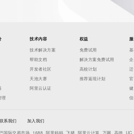
buse of the RDAP system through data mining is mitigated 
. Where applicable, the presence of a [Non-Public Data] 
to applicable data privacy laws or requirements. Should you 
 available through the registrar URL listed above. Access to 
 reasonably confirmed that the requester holds a specific 
价
技术内容
权益
服
thheld data. Access to the data provided by Identity Digital 
ttps://www.identity.digital/about/policies/whois-layered-
技术解决方案
免费试用
基
stry Operators reserve the right to modify these terms at 
帮助文档
解决方案免费试用
企
icy."

开发者社区
高校计划
迁
天池大赛
推荐返现计划
官
器
阿里云认证
健
管理
信
联系我们
加入我们
巴国际交易市场
1688
阿里妈妈
飞猪
阿里云计算
万网
高德
UC