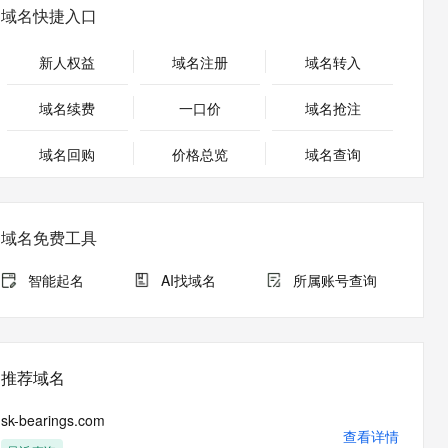
安全
畅自然，细节丰富
高表现力语音合成大模型，语音克隆听感自然
我要投诉
PolarDB
域名快捷入口
上云场景组合购
Milvus 弹性伸缩功能新增节
伴
漫剧创作，剧本、分镜、视频高效生成
100%兼容MySQL、PostgreSQL，兼容Oracle，支持集中和分布式
覆盖90%+业务场景，专享组合折扣价
点支持范围
2V
VPN
Fun-ASR
新人权益
域名注册
域名转入
文戏情感细腻自然，动作戏激烈拳拳到肉，实现更强表演能力
支持中英文自由切换，具备更强的噪声鲁棒性
ernetes 版 ACK
云聚AI 严选权益
AI 原生数据库服务发布
SSL 证书
，一键激活高效办公新体验
理容器应用的 K8s 服务
精选AI产品，从模型到应用全链提效
Agent 数据网关
域名续费
一口价
域名抢注
堡垒机
AI 用量加速计划
云原生数据库 PolarDB
应用
域名回购
价格总览
防火墙
域名查询
、识别商机，让客服更高效、服务更出色。
新老同享，达量后返
Agentic Database 发布
千问办公
主机安全
NEW
的智能体编程平台
一站式AI生产力平台
域名免费工具
AI 应用及服务市场
伶鹊
企业级人与Agent协作平台，接入和调度多个数字员工
智能客服平台，对话机器人、对话分析、智能外呼
智能起名
AI找域名
所属账号查询
AI 应用
大模型服务平台百炼 - 全妙
大模型
应用创作平台
多模态内容创作工具，已接入 DeepSeek
自然语言处理
推荐域名
数据标注
sk-bearings.com
机器学习
查看详情