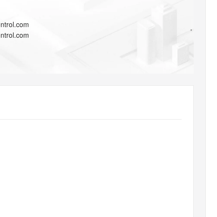
AI 应用
10分钟微调：让0.6B模型媲美235B模
多模态数据信
型
依托云原生高可用架构,实现Dify私有化部署
ntrol.com
用1%尺寸在特定领域达到大模型90%以上效果
一个 AI 助手
超强辅助，Bol
ntrol.com
即刻拥有 DeepSeek-R1 满血版
在企业官网、通讯软件中为客户提供 AI 客服
多种方案随心选，轻松解锁专属 DeepSeek