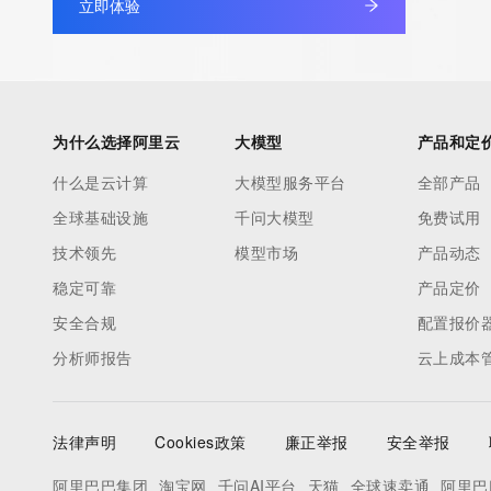
立即体验
period of time to prevent disruption of RDAP service access. A
by detecting and limiting bulk query access from single sources
tag indicates that such data is not made publicly available due 
wish to contact the registrant, please refer to the RDAP records
non-public data may be provided, upon request, where it can be
为什么选择阿里云
大模型
产品和定
legitimate interest and a proper legal basis for accessing the wi
can be requested by submitting a request via the form found at h
什么是云计算
大模型服务平台
全部产品
access/ Identity Digital Inc. and, if applicable, the primary Regi
全球基础设施
千问大模型
免费试用
any time. By submitting this query, you agree to abide by this pol
技术领先
模型市场
产品动态
      ],

稳定可靠
产品定价
      "links": [

安全合规
        {

配置报价
          "value": "https://rdap.identitydigital.services/rdap/domain/sk.group",

分析师报告
云上成本
          "rel": "terms-of-service",

          "href": "https://www.identity.digital/policies/rdds-access-policy",

          "type": "text/html"

法律声明
Cookies政策
廉正举报
安全举报
        }

阿里巴巴集团
淘宝网
千问AI平台
天猫
全球速卖通
阿里巴