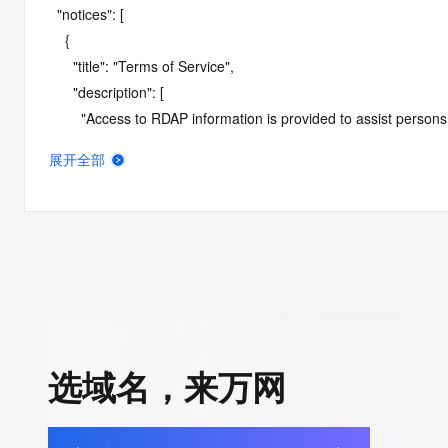
  "notices": [

    {

      "title": "Terms of Service",

      "description": [

        "Access to RDAP information is provided to assist persons in determining the contents of a domain name registration 
record in the registry database. The data in this record is provide
展开全部
operated by Identity Digital, then the corresponding primary Reg
Identity Digital nor the Registry Operator guarantee its accurac
agree that you will use this data only for lawful purposes and th
allow, enable, or otherwise support the transmission by e-mail, 
advertising or solicitations to entities other than the data recip
automated, electronic processes that send queries or data to the 
Operator except as reasonably necessary to register domain na
RDAP service, please consider the following: the RDAP service
选域名，来万网
SRS service. RDAP is not considered authoritative for registe
downtime during production or OT&E maintenance periods. Queri
queries are received from a single IP address within a specified t