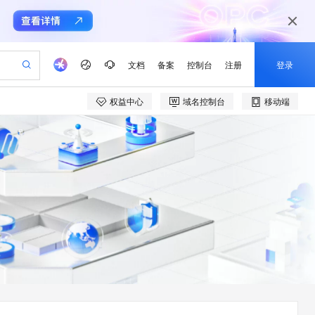
文档
备案
控制台
注册
登录
权益中心
域名控制台
移动端
验
作计划
器
AI 活动
专业服务
服务伙伴合作计划
开发者社区
加入我们
产品动态
服务平台百炼
阿里云 OPC 创新助力计划
一站式生成采购清单，支持单品或批量购买
io：打造专属 AI 语音助手
S产品伙伴计划（繁花）
峰会
CS
造的大模型服务与应用开发平台
一句话生成原生可编辑精美 PPT 文稿
AI 生产力先锋
Al MaaS 服务伙伴赋能合作
域名
博文
Careers
至高可申请百万元
Qwen3.8-Max 模型上线
开启高性价比 AI 编程新体验
弹性可伸缩的云计算服务
Qwen-Audio-3.0-Realtime 端到端实时语音角色扮演
输入一句话想法, 轻松生成专业的 PPT
先锋实践拓展 AI 生产力的边界
Token 补贴，五大权
计划
海大会
伙伴信用分合作计划
商标
问答
社会招聘
益加速 OPC 成功
eek-V4-Pro
SS
一键部署幻兽帕鲁游戏服务器
飞天发布时刻
HOT
Open Search 向量检索版支
划
备案
电子书
校园招聘
pSeek-V4-Pro
视频创作，一键激活电商全链路生产力
稳定、安全、高性价比、高性能的云存储服务
一键购买专属联机服务器，轻松开启游戏
所见，即是所愿
持视频检索 Pipeline 功能
更多支持
划
公司注册
镜像站
视频生成
语音识别与合成
专属 QwenPaw
漫剧工坊：一站式动画创作平台
AI 实训营
HOT
应用身份服务 (IDaaS)
合作伙伴培训与认证
划
上云迁移
站生成，高效打造优质广告素材
全接入的云上超级电脑
从聊天伙伴进化为能主动干活的本地数字员工
快速生产连贯的高质量长漫剧
从基础到进阶，Agent 创客手把手教你
OpenClaw 管理能力上线
e-1.1-T2V
Qwen3-TTS-Flash
lScope
我要反馈
查询合作伙伴
畅细腻的高质量视频
离线语音合成大模型，多语言方言自适应，低延迟高稳定
n Alibaba Cloud ISV 合作
代维服务
建企业门户网站
10 分钟搭建微信、支付宝小程序
MaxCompute MaxFrame 提
创新加速
ope
登录合作伙伴管理后台
我要建议
站，无忧落地极速上线
以可视化方式快速构建移动和 PC 门户网站
国内短信简单易用，安全可靠，秒级触达，全球覆盖200+国家和地区。
高效部署网站，快速应用到小程序
供自动弹性内存功能
e-1.1-I2V
Cosyvoice-V3-Flash