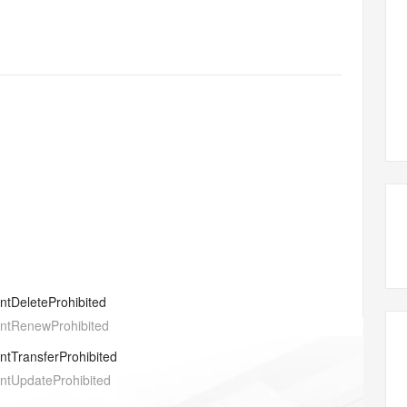
态智能体模型
旗舰 MoE 大模型，百万上下文与顶尖推理能力
图生视频，流
同享
万小智 AI 建站低至 15元/月
Qoder CN
AI 短剧/漫剧
云原生数据库 
快递物流查询
WordPress
成为服务伙
高校合作
点，立即开启云上创新
覆盖公网/内网、递归/权威、移动APP等全场景解析服务
送.CN域名，送备案服务码
基于千问大模型等，支持代码智能生成、研发智能问答
AI助力短剧
GLM-5.2
Wan2.7-T
Ubuntu
服务生态伙伴
视觉 Coding、空间感知、多模态思考等全面升级
1M上下文，专为长程任务能力而生
云工开物
企业应用
Works
Night Plan 支持 Qwen 3.8-Max
云原生大数据计算服务 MaxCompute
AI 办公
容器服务 Kub
NEW
Red Hat
30+ 款产品免费体验
Data Agent 驱动的一站式 Data+AI 开发治理平台
夜间 5 折，Qwen/Meoo/TokenPlan 客户专享
面向分析的企业级SaaS模式云数据仓库
AI智能应用
提供一站式管
科研合作
ERP
堂（旗舰版）
SUSE
智能客服
AI 应用构建
大模型原生
CRM
防护产品
2个月
自动承接线索
建站小程序
Qoder
大模型服务平台百炼-应用模版
OA 办公系统
HOT
NEW
面向真实软件
个人版上线、团队版降价；千问3.8-Max首发发尝鲜
丰富多元化的应用模版和解决方案
力提升
财税管理
模板建站
万有无界
大模型服务平台百炼-智能体
400电话
定制建站
的模型效果
灵活可视化地构建企业级 Agent
方案
广告营销
模板小程序
秒悟
人工智能平台 PAI
entDeleteProhibited
定制小程序
云端极速 AI 
新一代 AI 视频生成模型，深度适配广告营销等场景
AI Native 的算法工程平台，一站式完成建模、训练、推理服务部署
entRenewProhibited
APP 开发
entTransferProhibited
建站系统
entUpdateProhibited