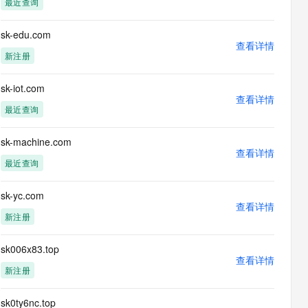
最近查询
息提取
与 AI 智能体进行实时音视频通话
从文本、图片、视频中提取结构化的属性信息
构建支持视频理解的 AI 音视频实时通话应用
sk-edu.com
查看详情
t.diy 一步搞定创意建站
构建大模型应用的安全防护体系
新注册
通过自然语言交互简化开发流程,全栈开发支持
通过阿里云安全产品对 AI 应用进行安全防护
sk-iot.com
查看详情
最近查询
sk-machine.com
查看详情
最近查询
sk-yc.com
查看详情
新注册
sk006x83.top
查看详情
新注册
sk0ty6nc.top