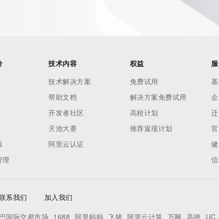
 reasonably confirmed that the requester holds a specific 
thheld data. Access to the data provided by Identity Digital 
ttps://www.identity.digital/about/policies/whois-layered-
stry Operators reserve the right to modify these terms at 
icy."

价
技术内容
权益
服
技术解决方案
免费试用
基
帮助文档
解决方案免费试用
企
开发者社区
高校计划
迁
天池大赛
推荐返现计划
官
器
阿里云认证
健
管理
信
联系我们
加入我们
巴国际交易市场
1688
阿里妈妈
飞猪
阿里云计算
万网
高德
UC