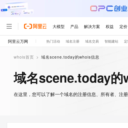
大模型
产品
解决方案
权益
定价
阿里云万网
热门活动
域名注册
域名交易
智能建站
定
大模型
产品
解决方案
权益
定价
云市场
伙伴
服务
了解阿里云
精选产品
精选解决方案
普惠上云
产品定价
精选商城
成为销售伙伴
售前咨询
为什么选择阿里云
千问AI平台
whois首页
>
域名scene.today的whois信息
了解云产品的定价详情
大模型服务平台百炼
睿译宝，AI翻译排版一
普惠上云 官方力荐
分销伙伴
在线服务
网站建设
什么是云计算
大
大模型服务与应用平台
上传文档即自动完成翻译和
云服务器38元/年起，超
域名scene.today的
咨询伙伴
多端小程序
技术领先
云上成本管理
售后服务
轻量应用服务器
GLM-5.2：长任务时代
官方推荐返现计划
大模型
精选产品
精选解决方案
Salesforce 国际版订阅
稳定可靠
管理和优化成本
推荐新用户得奖励，单订单
销售伙伴合作计划
自助服务
友盟天域
安全合规
人工智能与机器学习
AI
文本生成
在这里，您可以了解一个域名的注册信息、所有者、注册
云数据库 RDS
Hermes Agent，打造
云工开物
无影生态合作计划
在线服务
观测云
分析师报告
自主进化，持久记忆，越用
高校专属算力普惠，学生认
计算
互联网应用开发
Qwen3.8-Max
HOT
Salesforce On Alibaba C
工单服务
智能体时代全能旗舰模型
Tuya 物联网平台阿里云
研究报告与白皮书
人工智能平台 PAI
快速拥有专属 OpenClaw
大模
Consulting Partner 合
大数据
容器
免费试用
短信专区
一站式AI开发、训练和推
蓝凌 OA
Qwen3.7-Plus
AI 大模型销售与服务生
现代化应用