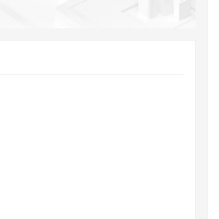
AI 应用
10分钟微调：让0.6B模型媲美235B模
多模态数据信
型
依托云原生高可用架构,实现Dify私有化部署
用1%尺寸在特定领域达到大模型90%以上效果
一个 AI 助手
超强辅助，Bol
即刻拥有 DeepSeek-R1 满血版
在企业官网、通讯软件中为客户提供 AI 客服
多种方案随心选，轻松解锁专属 DeepSeek