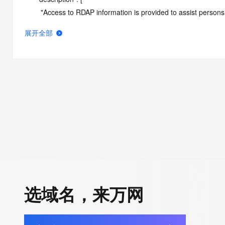
        "Access to RDAP information is provided to assist persons in determining the contents of a domain name registration 
record in the registry database. The data in this record is provide
展开全部
operated by Identity Digital, then the corresponding primary Reg
Identity Digital nor the Registry Operator guarantee its accurac
agree that you will use this data only for lawful purposes and th
allow, enable, or otherwise support the transmission by e-mail, 
advertising or solicitations to entities other than the data recip
automated, electronic processes that send queries or data to the 
Operator except as reasonably necessary to register domain na
RDAP service, please consider the following: the RDAP service
SRS service. RDAP is not considered authoritative for registe
downtime during production or OT&E maintenance periods. Queri
queries are received from a single IP address within a specified t
period of time to prevent disruption of RDAP service access. A
选域名，来万网
by detecting and limiting bulk query access from single sources
tag indicates that such data is not made publicly available due 
wish to contact the registrant, please refer to the RDAP records