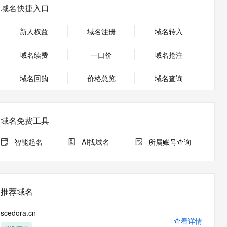
安全
畅自然，细节丰富
高表现力语音合成大模型，语音克隆听感自然
我要投诉
PolarDB
域名快捷入口
上云场景组合购
Milvus 弹性伸缩功能新增节
伴
漫剧创作，剧本、分镜、视频高效生成
100%兼容MySQL、PostgreSQL，兼容Oracle，支持集中和分布式
覆盖90%+业务场景，专享组合折扣价
点支持范围
2V
VPN
Fun-ASR
新人权益
域名注册
域名转入
文戏情感细腻自然，动作戏激烈拳拳到肉，实现更强表演能力
支持中英文自由切换，具备更强的噪声鲁棒性
ernetes 版 ACK
云聚AI 严选权益
AI 原生数据库服务发布
SSL 证书
，一键激活高效办公新体验
理容器应用的 K8s 服务
精选AI产品，从模型到应用全链提效
Agent 数据网关
域名续费
一口价
域名抢注
堡垒机
AI 用量加速计划
云原生数据库 PolarDB
应用
域名回购
价格总览
防火墙
域名查询
、识别商机，让客服更高效、服务更出色。
新老同享，达量后返
Agentic Database 发布
千问办公
主机安全
NEW
的智能体编程平台
一站式AI生产力平台
域名免费工具
AI 应用及服务市场
伶鹊
企业级人与Agent协作平台，接入和调度多个数字员工
智能客服平台，对话机器人、对话分析、智能外呼
智能起名
AI找域名
所属账号查询
AI 应用
大模型服务平台百炼 - 全妙
大模型
应用创作平台
多模态内容创作工具，已接入 DeepSeek
自然语言处理
推荐域名
数据标注
scedora.cn
机器学习
查看详情