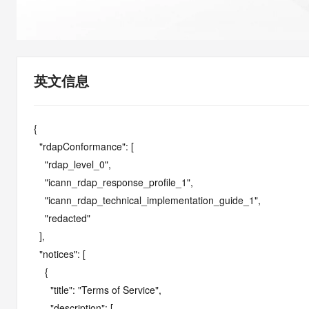
快速部署 Dify，高效搭建 
迁移与运维管理
10 分钟在聊天系统中增加
专有云
英文信息
{

  "rdapConformance": [

    "rdap_level_0",

    "icann_rdap_response_profile_1",

    "icann_rdap_technical_implementation_guide_1",

    "redacted"

  ],

  "notices": [

    {

      "title": "Terms of Service",

      "description": [
