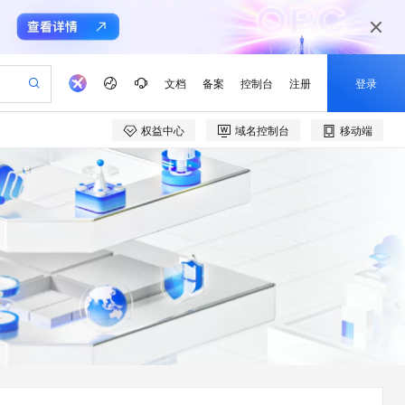
文档
备案
控制台
注册
登录
权益中心
域名控制台
移动端
验
作计划
器
AI 活动
专业服务
服务伙伴合作计划
开发者社区
加入我们
产品动态
服务平台百炼
阿里云 OPC 创新助力计划
一站式生成采购清单，支持单品或批量购买
可编辑精美 PPT 文稿
S产品伙伴计划（繁花）
峰会
CS
造的大模型服务与应用开发平台
Agency Agents：拥有专属领域专家
AI 生产力先锋
Al MaaS 服务伙伴赋能合作
域名
博文
Careers
至高可申请百万元
Qwen3.8-Max 模型上线
 轻松生成专业的 PPT
开启高性价比 AI 编程新体验
弹性可伸缩的云计算服务
先锋实践拓展 AI 生产力的边界
多领域专家智能体,一键组建 AI 虚拟交付团队
Token 补贴，五大权
计划
海大会
伙伴信用分合作计划
商标
问答
社会招聘
益加速 OPC 成功
帕鲁游戏服务器
SS
HappyHorse 打造一站式影视创作平台
飞天发布时刻
HOT
Open Search 向量检索版支
划
备案
电子书
校园招聘
联机服务器，轻松开启游戏
视频创作，一键激活电商全链路生产力
稳定、安全、高性价比、高性能的云存储服务
所见，即是所愿
持视频检索 Pipeline 功能
可视化编排打通从文字构思到成片全链路闭环
更多支持
划
公司注册
镜像站
视频生成
语音识别与合成
 智能体与工作流应用
漫剧工坊：一站式动画创作平台
AI 实训营
应用身份服务 (IDaaS)
合作伙伴培训与认证
划
上云迁移
站生成，高效打造优质广告素材
全接入的云上超级电脑
通过阿里云百炼高效搭建AI应用,助力高效开发
快速生产连贯的高质量长漫剧
从基础到进阶，Agent 创客手把手教你
OpenClaw 管理能力上线
e-1.1-T2V
Qwen3-TTS-Flash
lScope
我要反馈
查询合作伙伴
畅细腻的高质量视频
离线语音合成大模型，多语言方言自适应，低延迟高稳定
n Alibaba Cloud ISV 合作
代维服务
建企业门户网站
10 分钟搭建微信、支付宝小程序
MaxCompute MaxFrame 提
创新加速
ope
登录合作伙伴管理后台
我要建议
站，无忧落地极速上线
以可视化方式快速构建移动和 PC 门户网站
国内短信简单易用，安全可靠，秒级触达，全球覆盖200+国家和地区。
高效部署网站，快速应用到小程序
供自动弹性内存功能
e-1.1-I2V
Cosyvoice-V3-Flash