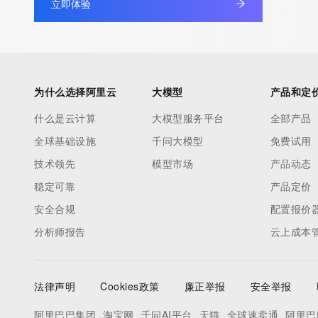
立即体验
non-public data may be provided, upon request, where it can be
legitimate interest and a proper legal basis for accessing the wi
can be requested by submitting a request via the form found at h
access/ Identity Digital Inc. and, if applicable, the primary Regi
any time. By submitting this query, you agree to abide by this pol
为什么选择阿里云
大模型
产品和定
      ],

什么是云计算
大模型服务平台
全部产品
      "links": [

全球基础设施
千问大模型
免费试用
        {

          "value": "https://rdap.identitydigital.services/rdap/domain/scene.today",

技术领先
模型市场
产品动态
          "rel": "terms-of-service",

稳定可靠
产品定价
          "href": "https://www.identity.digital/policies/rdds-access-policy",

安全合规
配置报价
          "type": "text/html"

分析师报告
云上成本
        }

      ]

    },

法律声明
Cookies政策
廉正举报
安全举报
    {

      "title": "Status Codes",

阿里巴巴集团
淘宝网
千问AI平台
天猫
全球速卖通
阿里巴