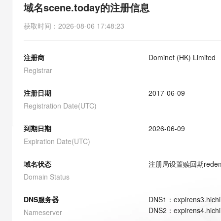
存储
天池大赛
能看、能想、能动手的多模
域名scene.today的注册信息
云解析DNS
解决方案免费试用 新老
电子合同
最高领取价值200元试用
安全
网络与CDN
AI 算法大赛
Qwen3-VL-Plus
获取时间
：
2026-08-06 17:48:23
畅捷通
大数据开发治理平台 Data
AI 产品 免费试用
网络
安全
云开发大赛
Tableau 订阅
1亿+ 大模型 tokens 和 
注册商
Dominet (HK) Limited
可观测
入门学习赛
中间件
AI空中课堂在线直播课
云防火墙
140+云产品 免费试用
Registrar
大模型服务
上云与迁云
云原生的云上边界网络安全
产品新客免费试用，最长1
数据库
生态解决方案
注册日期
2017-06-09
千问AI平台-Token Plan
企业出海
大模型ACA认证体验
大数据计算
Registration Date(UTC)
助力企业全员 AI 认知与能
行业生态解决方案
政企业务
媒体服务
千问AI平台-模型体验
到期日期
2026-06-09
开发者生态解决方案
在线体验全尺寸、多种模态
Expiration Date(UTC)
企业服务与云通信
AI 开发和 AI 应用解决
Happy 系列大模型
域名与网站
域名状态
注册局设置赎回期
rede
Domain Status
终端用户计算
DNS服务器
DNS
1
：
expirens3.hich
Serverless
大模型解决方案
DNS
2
：
expirens4.hich
Nameserver
开发工具