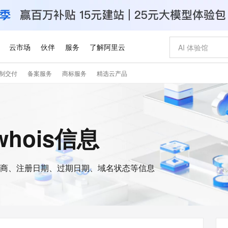
云市场
伙伴
服务
了解阿里云
制交付
备案服务
商标服务
精选云产品
AI 特惠
数据与 API
成为产品伙伴
企业增值服务
最佳实践
价格计算器
AI 场景体
基础软件
产品伙伴合
阿里云认证
市场活动
配置报价
大模型
自助选配和估算价格
步到位
智启 AI 普惠权益
产品生态集成认证中心
企业支持计划
云上春晚
域名与网站
Qwen Audio：打造专属 AI 语音助手
千问官方 MaaS 平台，为开发者和 Agent 而生，新用户赠送 1 亿 + tokens 额度
一句话生成原生
AI Coding
阿里云Maa
2026 阿里云
云服务器 E
为企业打
数据集
Windows
大模型认证
模型
NEW
NEW
格式还原
值低价云产品抢先购
至高享 1亿+免费 tokens，加速 Al 应用落地
提供智能易用的域名与建站服务
Qwen-Audio-3.0-Realtime 端到端实时语音角色扮演
输入一句话想法,
智能编程，一键
安全可靠、
whois信息
产品生态伙伴
专家技术服务
云上奥运之旅
弹性计算合作
阿里云中企出
手机三要素
宝塔 Linux
全部认证
价格优势
开源旗舰模型
即刻拥有 DeepSeek-V4-Pro
阿里云 OPC 创新助力计划
千问大模型
一键部署幻兽
AI 电商营销
对象存储 O
大模型
产品生态伙伴工作台
企业增值服务台
云栖战略参考
云存储合作计
云栖大会
身份实名认证
CentOS
训练营
推动算力普惠，释放技术红利
最高返9万
真正可用的 1M 上下文,一次完成代码全链路开发
快速构建应用程序和网站，即刻迈出上云第一步
轻松解锁专属 DeepSeek-V4-Pro
至高百万元 Token 补贴，加速一人公司成长
多元化、高性能、安全可靠的大模型服务
一键购买专属
从图文生成到
云上的中国
数据库合作计
活动全景
短信
Docker
图片和
商、注册日期、过期日期、域名状态等信息
自进化智能体
5 分钟轻松部署专属 QwenPaw
Token Plan 模型订阅计划
数字证书管理服务（原SSL证书）
高效搭建 AI
AI 广告创作
无影云电脑
企业成长
NEW
HOT
信息公告
看见新力量
云网络合作计
OCR 文字识别
JAVA
越聪明
证享300元代金券
全托管，含MySQL、PostgreSQL、SQL Server、MariaDB多引擎
Qwen3.8-Max 首发尝鲜，限时加量 10 倍，夜间低至2折
实现全站HTTPS，呈现可信的WEB访问
从聊天伙伴进化为能主动干活的本地数字员工
图文、视频一
随时随地安
Kimi-K3
HappyHors
NEW
魔搭 Mode
loud
服务实践
官网公告
Kimi 最新旗舰模型，长程编程与推理利器
让文字生成流
金融模力时刻
Salesforce O
版
发票查验
全能环境
Claude Code + GStack 打造工程团队
千问办公，限时限量积分加倍
Qoder
低代码高效构
AI 建站
短信服务
型
NEW
作计划
计划
创新中心
魔搭 ModelSc
健康状态
理服务
让AI从“聊天伙伴”进化为能干活的“数字员工”
安装技能 GStack，拥有专属 AI 工程团队
你的AI工作搭子，覆盖日常办公高频场景
面向真实软件的智能体编程平台
0 代码专业建
客户案例
天气预报查询
操作系统
Deepseek-v4-pro
HappyHors
态合作计划