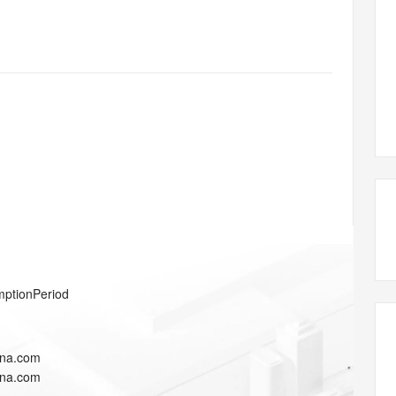
态智能体模型
旗舰 MoE 大模型，百万上下文与顶尖推理能力
图生视频，流
同享
万小智 AI 建站低至 15元/月
Qoder CN
AI 短剧/漫剧
云原生数据库 
快递物流查询
WordPress
成为服务伙
高校合作
点，立即开启云上创新
覆盖公网/内网、递归/权威、移动APP等全场景解析服务
送.CN域名，送备案服务码
基于千问大模型等，支持代码智能生成、研发智能问答
AI助力短剧
GLM-5.2
Wan2.7-T
Ubuntu
服务生态伙伴
视觉 Coding、空间感知、多模态思考等全面升级
1M上下文，专为长程任务能力而生
云工开物
企业应用
Works
Night Plan 支持 Qwen 3.8-Max
云原生大数据计算服务 MaxCompute
AI 办公
容器服务 Kub
NEW
Red Hat
30+ 款产品免费体验
Data Agent 驱动的一站式 Data+AI 开发治理平台
夜间 5 折，Qwen/Meoo/TokenPlan 客户专享
面向分析的企业级SaaS模式云数据仓库
AI智能应用
提供一站式管
科研合作
ERP
堂（旗舰版）
SUSE
智能客服
AI 应用构建
大模型原生
CRM
防护产品
2个月
自动承接线索
建站小程序
Qoder
大模型服务平台百炼-应用模版
OA 办公系统
HOT
NEW
面向真实软件
个人版上线、团队版降价；千问3.8-Max首发发尝鲜
丰富多元化的应用模版和解决方案
力提升
财税管理
模板建站
万有无界
大模型服务平台百炼-智能体
400电话
定制建站
的模型效果
灵活可视化地构建企业级 Agent
方案
广告营销
模板小程序
秒悟
人工智能平台 PAI
mptionPeriod
定制小程序
云端极速 AI 
新一代 AI 视频生成模型，深度适配广告营销等场景
AI Native 的算法工程平台，一站式完成建模、训练、推理服务部署
APP 开发
ina.com
建站系统
ina.com