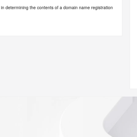
d by Identity Digital or, if the record pertains to a TLD not 
istry Operator for informational purposes only, and neither 
y. This service is intended only for query-based access. You 
at, under no circumstances will you use this data to (a) 
telephone, or facsimile of mass unsolicited, commercial 
ient's own existing customers; or (b) enable high volume, 
systems of Identity Digital, a Registrar, or Registry 
mes or modify existing registrations. When using the 
 is not a replacement for standard EPP commands to the 
red domain objects. The RDAP service may be scheduled for 
es to the RDAP services are throttled. If too many 
ime, the service will begin to reject further queries for a 
buse of the RDAP system through data mining is mitigated 
. Where applicable, the presence of a [Non-Public Data] 
to applicable data privacy laws or requirements. Should you 
 available through the registrar URL listed above. Access to 