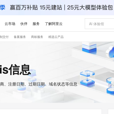
云市场
伙伴
服务
了解阿里云
制交付
备案服务
商标服务
精选云产品
AI 特惠
数据与 API
成为产品伙伴
企业增值服务
最佳实践
价格计算器
AI 场景体
基础软件
产品伙伴合
阿里云认证
市场活动
配置报价
大模型
自助选配和估算价格
步到位
智启 AI 普惠权益
产品生态集成认证中心
企业支持计划
云上春晚
域名与网站
Qwen Audio：打造专属 AI 语音助手
千问官方 MaaS 平台，为开发者和 Agent 而生，新用户赠送 1 亿 + tokens 额度
一句话生成原生
AI Coding
阿里云Maa
2026 阿里云
云服务器 E
为企业打
数据集
Windows
大模型认证
模型
NEW
NEW
格式还原
值低价云产品抢先购
至高享 1亿+免费 tokens，加速 Al 应用落地
提供智能易用的域名与建站服务
Qwen-Audio-3.0-Realtime 端到端实时语音角色扮演
输入一句话想法,
智能编程，一键
安全可靠、
ois信息
产品生态伙伴
专家技术服务
云上奥运之旅
弹性计算合作
阿里云中企出
手机三要素
宝塔 Linux
全部认证
价格优势
开源旗舰模型
即刻拥有 DeepSeek-V4-Pro
阿里云 OPC 创新助力计划
千问大模型
一键部署幻兽
AI 电商营销
对象存储 O
大模型
产品生态伙伴工作台
企业增值服务台
云栖战略参考
云存储合作计
云栖大会
身份实名认证
CentOS
训练营
推动算力普惠，释放技术红利
最高返9万
真正可用的 1M 上下文,一次完成代码全链路开发
快速构建应用程序和网站，即刻迈出上云第一步
轻松解锁专属 DeepSeek-V4-Pro
至高百万元 Token 补贴，加速一人公司成长
多元化、高性能、安全可靠的大模型服务
一键购买专属
从图文生成到
云上的中国
数据库合作计
活动全景
短信
Docker
图片和
商、注册日期、过期日期、域名状态等信息
自进化智能体
5 分钟轻松部署专属 QwenPaw
Token Plan 模型订阅计划
数字证书管理服务（原SSL证书）
高效搭建 AI
AI 广告创作
无影云电脑
企业成长
NEW
HOT
信息公告
看见新力量
云网络合作计
OCR 文字识别
JAVA
越聪明
证享300元代金券
全托管，含MySQL、PostgreSQL、SQL Server、MariaDB多引擎
Qwen3.8-Max 首发尝鲜，限时加量 10 倍，夜间低至2折
实现全站HTTPS，呈现可信的WEB访问
从聊天伙伴进化为能主动干活的本地数字员工
图文、视频一
随时随地安
Kimi-K3
HappyHors
NEW
魔搭 Mode
loud
服务实践
官网公告
Kimi 最新旗舰模型，长程编程与推理利器
让文字生成流
金融模力时刻
Salesforce O
版
发票查验
全能环境
Claude Code + GStack 打造工程团队
千问办公，限时限量积分加倍
Qoder
低代码高效构
AI 建站
短信服务
型
NEW
作计划
计划
创新中心
魔搭 ModelSc
健康状态
理服务
让AI从“聊天伙伴”进化为能干活的“数字员工”
安装技能 GStack，拥有专属 AI 工程团队
你的AI工作搭子，覆盖日常办公高频场景
面向真实软件的智能体编程平台
0 代码专业建
客户案例
天气预报查询
操作系统
Deepseek-v4-pro
HappyHors
态合作计划