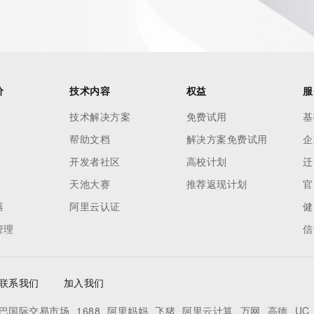
 reasonably confirmed that the requester holds a specific 
thheld data. Access to the data provided by Identity Digital 
ttps://www.identity.digital/about/policies/whois-layered-
stry Operators reserve the right to modify these terms at 
icy."

价
技术内容
权益
服
技术解决方案
免费试用
基
帮助文档
解决方案免费试用
企
开发者社区
高校计划
迁
天池大赛
推荐返现计划
官
器
阿里云认证
健
管理
信
联系我们
加入我们
巴国际交易市场
1688
阿里妈妈
飞猪
阿里云计算
万网
高德
UC