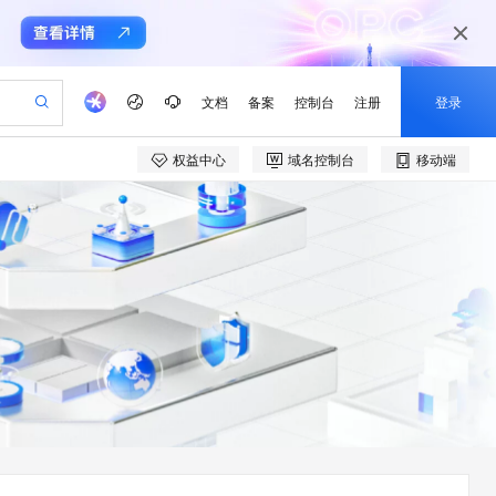
文档
备案
控制台
注册
登录
权益中心
域名控制台
移动端
验
作计划
器
AI 活动
专业服务
服务伙伴合作计划
开发者社区
加入我们
产品动态
服务平台百炼
阿里云 OPC 创新助力计划
一站式生成采购清单，支持单品或批量购买
可编辑精美 PPT 文稿
S产品伙伴计划（繁花）
峰会
CS
造的大模型服务与应用开发平台
Agency Agents：拥有专属领域专家
AI 生产力先锋
Al MaaS 服务伙伴赋能合作
域名
博文
Careers
至高可申请百万元
Qwen3.8-Max 模型上线
 轻松生成专业的 PPT
开启高性价比 AI 编程新体验
弹性可伸缩的云计算服务
先锋实践拓展 AI 生产力的边界
多领域专家智能体,一键组建 AI 虚拟交付团队
Token 补贴，五大权
计划
海大会
伙伴信用分合作计划
商标
问答
社会招聘
益加速 OPC 成功
帕鲁游戏服务器
SS
HappyHorse 打造一站式影视创作平台
飞天发布时刻
HOT
Open Search 向量检索版支
划
备案
电子书
校园招聘
联机服务器，轻松开启游戏
视频创作，一键激活电商全链路生产力
稳定、安全、高性价比、高性能的云存储服务
所见，即是所愿
持视频检索 Pipeline 功能
可视化编排打通从文字构思到成片全链路闭环
更多支持
划
公司注册
镜像站
视频生成
语音识别与合成
 智能体与工作流应用
漫剧工坊：一站式动画创作平台
AI 实训营
应用身份服务 (IDaaS)
合作伙伴培训与认证
划
上云迁移
站生成，高效打造优质广告素材
全接入的云上超级电脑
通过阿里云百炼高效搭建AI应用,助力高效开发
快速生产连贯的高质量长漫剧
从基础到进阶，Agent 创客手把手教你
OpenClaw 管理能力上线
e-1.1-T2V
Qwen3-TTS-Flash
lScope
我要反馈
查询合作伙伴
畅细腻的高质量视频
离线语音合成大模型，多语言方言自适应，低延迟高稳定
n Alibaba Cloud ISV 合作
代维服务
建企业门户网站
10 分钟搭建微信、支付宝小程序
MaxCompute MaxFrame 提
创新加速
ope
登录合作伙伴管理后台
我要建议
站，无忧落地极速上线
以可视化方式快速构建移动和 PC 门户网站
国内短信简单易用，安全可靠，秒级触达，全球覆盖200+国家和地区。
高效部署网站，快速应用到小程序
供自动弹性内存功能
e-1.1-I2V
Cosyvoice-V3-Flash