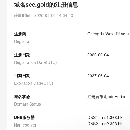
存储
天池大赛
能看、能想、能动手的多模
域名scc.gold的注册信息
云解析DNS
解决方案免费试用 新老
电子合同
最高领取价值200元试用
安全
网络与CDN
AI 算法大赛
Qwen3-VL-Plus
获取时间
：
2026-08-06 14:34:40
畅捷通
大数据开发治理平台 Data
AI 产品 免费试用
网络
安全
云开发大赛
Tableau 订阅
1亿+ 大模型 tokens 和 
注册商
Chengdu West Dimensio
可观测
入门学习赛
中间件
AI空中课堂在线直播课
云防火墙
140+云产品 免费试用
Registrar
大模型服务
上云与迁云
云原生的云上边界网络安全
产品新客免费试用，最长1
数据库
生态解决方案
注册日期
2026-06-04
千问AI平台-Token Plan
企业出海
大模型ACA认证体验
大数据计算
Registration Date(UTC)
助力企业全员 AI 认知与能
行业生态解决方案
政企业务
媒体服务
千问AI平台-模型体验
到期日期
2027-06-04
开发者生态解决方案
在线体验全尺寸、多种模态
Expiration Date(UTC)
企业服务与云通信
AI 开发和 AI 应用解决
Happy 系列大模型
域名与网站
域名状态
注册宽限期
addPeriod
Domain Status
终端用户计算
DNS服务器
DNS
1
：
ns1.363.hk
Serverless
大模型解决方案
DNS
2
：
ns2.363.hk
Nameserver
开发工具