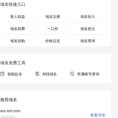
安全
畅自然，细节丰富
高表现力语音合成大模型，语音克隆听感自然
我要投诉
PolarDB
域名快捷入口
上云场景组合购
Milvus 弹性伸缩功能新增节
伴
漫剧创作，剧本、分镜、视频高效生成
100%兼容MySQL、PostgreSQL，兼容Oracle，支持集中和分布式
覆盖90%+业务场景，专享组合折扣价
点支持范围
2V
VPN
Fun-ASR
新人权益
域名注册
域名转入
文戏情感细腻自然，动作戏激烈拳拳到肉，实现更强表演能力
支持中英文自由切换，具备更强的噪声鲁棒性
ernetes 版 ACK
云聚AI 严选权益
AI 原生数据库服务发布
SSL 证书
，一键激活高效办公新体验
理容器应用的 K8s 服务
精选AI产品，从模型到应用全链提效
Agent 数据网关
域名续费
一口价
域名抢注
堡垒机
AI 用量加速计划
云原生数据库 PolarDB
应用
域名回购
价格总览
防火墙
域名查询
、识别商机，让客服更高效、服务更出色。
新老同享，达量后返
Agentic Database 发布
千问办公
主机安全
NEW
的智能体编程平台
一站式AI生产力平台
域名免费工具
AI 应用及服务市场
伶鹊
企业级人与Agent协作平台，接入和调度多个数字员工
智能客服平台，对话机器人、对话分析、智能外呼
智能起名
AI找域名
所属账号查询
AI 应用
大模型服务平台百炼 - 全妙
大模型
应用创作平台
多模态内容创作工具，已接入 DeepSeek
自然语言处理
推荐域名
数据标注
scc-ent.com
机器学习
查看详情