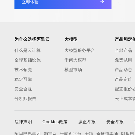
立即体验
non-public data may be provided, upon request, where it can be
legitimate interest and a proper legal basis for accessing the wi
can be requested by submitting a request via the form found at h
access/ Identity Digital Inc. and, if applicable, the primary Regi
any time. By submitting this query, you agree to abide by this pol
为什么选择阿里云
大模型
产品和定
      ],

什么是云计算
大模型服务平台
全部产品
      "links": [

全球基础设施
千问大模型
免费试用
        {

          "value": "https://rdap.identitydigital.services/rdap/domain/scc.gold",

技术领先
模型市场
产品动态
          "rel": "terms-of-service",

稳定可靠
产品定价
          "href": "https://www.identity.digital/policies/rdds-access-policy",

安全合规
配置报价
          "type": "text/html"

分析师报告
云上成本
        }

      ]

    },

法律声明
Cookies政策
廉正举报
安全举报
    {

      "title": "Status Codes",

阿里巴巴集团
淘宝网
千问AI平台
天猫
全球速卖通
阿里巴