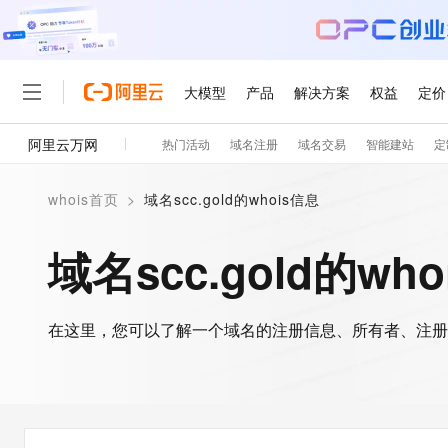
大模型
产品
解决方案
权益
定价
阿里云万网
热门活动
域名注册
域名交易
智能建站
定
大模型
产品
解决方案
权益
定价
云市场
伙伴
服务
了解阿里云
精选产品
精选解决方案
普惠上云
产品定价
精选商城
成为销售伙伴
售前咨询
为什么选择阿里云
千问AI平台
whois首页
>
域名scc.gold的whois信息
了解云产品的定价详情
大模型服务平台百炼
睿译宝，AI翻译排版一
普惠上云 官方力荐
分销伙伴
在线服务
网站建设
什么是云计算
大
大模型服务与应用平台
上传文档即自动完成翻译和
云服务器38元/年起，超
域名scc.gold的wh
咨询伙伴
多端小程序
技术领先
云上成本管理
售后服务
轻量应用服务器
GLM-5.2：长任务时代
官方推荐返现计划
大模型
精选产品
精选解决方案
Salesforce 国际版订阅
稳定可靠
管理和优化成本
推荐新用户得奖励，单订单
销售伙伴合作计划
自助服务
友盟天域
安全合规
人工智能与机器学习
AI
文本生成
在这里，您可以了解一个域名的注册信息、所有者、注册
云数据库 RDS
Hermes Agent，打造
云工开物
无影生态合作计划
在线服务
观测云
分析师报告
自主进化，持久记忆，越用
高校专属算力普惠，学生认
计算
互联网应用开发
Qwen3.8-Max
HOT
Salesforce On Alibaba C
工单服务
智能体时代全能旗舰模型
Tuya 物联网平台阿里云
研究报告与白皮书
人工智能平台 PAI
快速拥有专属 OpenClaw
大模
Consulting Partner 合
大数据
容器
免费试用
短信专区
一站式AI开发、训练和推
蓝凌 OA
Qwen3.7-Plus
AI 大模型销售与服务生
现代化应用