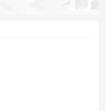
AI 应用
10分钟微调：让0.6B模型媲美235B模
多模态数据信
型
依托云原生高可用架构,实现Dify私有化部署
用1%尺寸在特定领域达到大模型90%以上效果
一个 AI 助手
超强辅助，Bol
即刻拥有 DeepSeek-R1 满血版
在企业官网、通讯软件中为客户提供 AI 客服
多种方案随心选，轻松解锁专属 DeepSeek