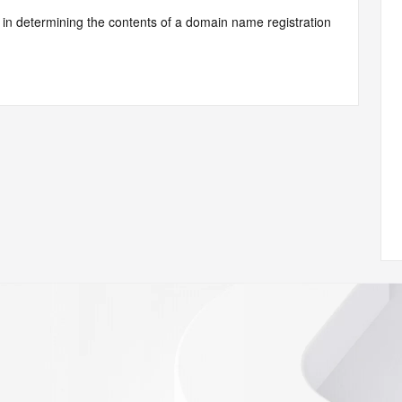
d by Identity Digital or, if the record pertains to a TLD not 
istry Operator for informational purposes only, and neither 
y. This service is intended only for query-based access. You 
at, under no circumstances will you use this data to (a) 
telephone, or facsimile of mass unsolicited, commercial 
ient's own existing customers; or (b) enable high volume, 
systems of Identity Digital, a Registrar, or Registry 
mes or modify existing registrations. When using the 
 is not a replacement for standard EPP commands to the 
red domain objects. The RDAP service may be scheduled for 
es to the RDAP services are throttled. If too many 
ime, the service will begin to reject further queries for a 
buse of the RDAP system through data mining is mitigated 
. Where applicable, the presence of a [Non-Public Data] 
to applicable data privacy laws or requirements. Should you 
 available through the registrar URL listed above. Access to 