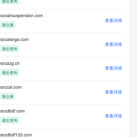
最近查询
息提取
与 AI 智能体进行实时音视频通话
从文本、图片、视频中提取结构化的属性信息
构建支持视频理解的 AI 音视频实时通话应用
sccairsuspension.com
查看详情
t.diy 一步搞定创意建站
构建大模型应用的安全防护体系
新注册
通过自然语言交互简化开发流程,全栈开发支持
通过阿里云安全产品对 AI 应用进行安全防护
sccatarga.com
查看详情
最近查询
sccazg.cn
查看详情
最近查询
scccal.com
查看详情
新注册
sccdbdf.com
查看详情
最近查询
sccdbdf120.com