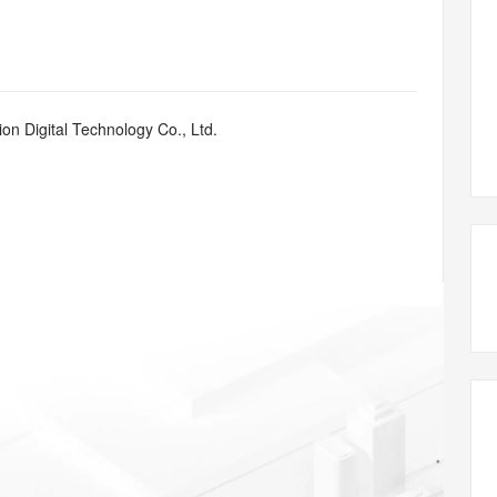
态智能体模型
旗舰 MoE 大模型，百万上下文与顶尖推理能力
图生视频，流
同享
万小智 AI 建站低至 15元/月
Qoder CN
AI 短剧/漫剧
云原生数据库 
快递物流查询
WordPress
成为服务伙
高校合作
点，立即开启云上创新
覆盖公网/内网、递归/权威、移动APP等全场景解析服务
送.CN域名，送备案服务码
基于千问大模型等，支持代码智能生成、研发智能问答
AI助力短剧
GLM-5.2
Wan2.7-T
Ubuntu
服务生态伙伴
视觉 Coding、空间感知、多模态思考等全面升级
1M上下文，专为长程任务能力而生
云工开物
企业应用
Works
Night Plan 支持 Qwen 3.8-Max
云原生大数据计算服务 MaxCompute
AI 办公
容器服务 Kub
NEW
Red Hat
30+ 款产品免费体验
Data Agent 驱动的一站式 Data+AI 开发治理平台
夜间 5 折，Qwen/Meoo/TokenPlan 客户专享
面向分析的企业级SaaS模式云数据仓库
AI智能应用
提供一站式管
科研合作
n Digital Technology Co., Ltd.
ERP
堂（旗舰版）
SUSE
智能客服
AI 应用构建
大模型原生
CRM
防护产品
2个月
自动承接线索
建站小程序
Qoder
大模型服务平台百炼-应用模版
OA 办公系统
HOT
NEW
面向真实软件
个人版上线、团队版降价；千问3.8-Max首发发尝鲜
丰富多元化的应用模版和解决方案
力提升
财税管理
模板建站
万有无界
大模型服务平台百炼-智能体
400电话
定制建站
的模型效果
灵活可视化地构建企业级 Agent
方案
广告营销
模板小程序
秒悟
人工智能平台 PAI
定制小程序
云端极速 AI 
新一代 AI 视频生成模型，深度适配广告营销等场景
AI Native 的算法工程平台，一站式完成建模、训练、推理服务部署
APP 开发
建站系统