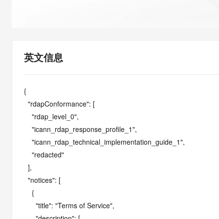
快速部署 Dify，高效搭建 
迁移与运维管理
10 分钟在聊天系统中增加
专有云
英文信息
{

  "rdapConformance": [

    "rdap_level_0",

    "icann_rdap_response_profile_1",

    "icann_rdap_technical_implementation_guide_1",

    "redacted"

  ],

  "notices": [

    {

      "title": "Terms of Service",

      "description": [
