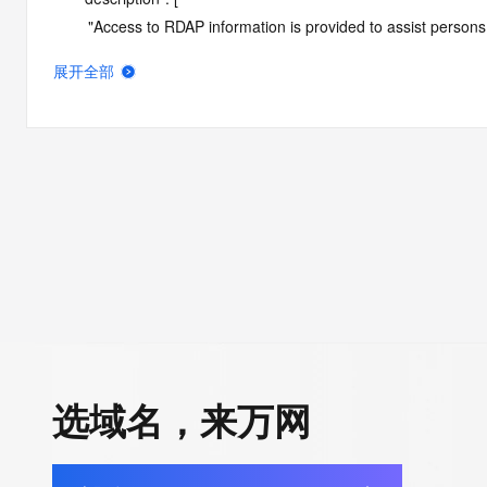
        "Access to RDAP information is provided to assist persons in determining the contents of a domain name registration 
record in the registry database. The data in this record is provide
展开全部
operated by Identity Digital, then the corresponding primary Reg
Identity Digital nor the Registry Operator guarantee its accurac
agree that you will use this data only for lawful purposes and th
allow, enable, or otherwise support the transmission by e-mail, 
advertising or solicitations to entities other than the data recip
automated, electronic processes that send queries or data to the 
Operator except as reasonably necessary to register domain na
RDAP service, please consider the following: the RDAP service
SRS service. RDAP is not considered authoritative for registe
downtime during production or OT&E maintenance periods. Queri
queries are received from a single IP address within a specified t
period of time to prevent disruption of RDAP service access. A
选域名，来万网
by detecting and limiting bulk query access from single sources
tag indicates that such data is not made publicly available due 
wish to contact the registrant, please refer to the RDAP records