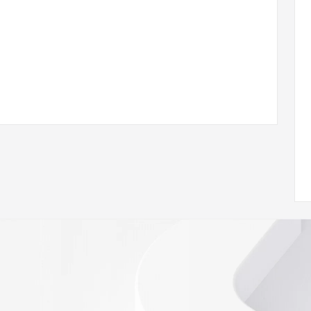
/www.icann.org/wicf/
<<
//icann.org/epp
e the
gistry is