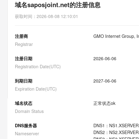
存储
天池大赛
能看、能想、能动手的多模
域名saposjoint.net的注册信息
云解析DNS
解决方案免费试用 新老
电子合同
最高领取价值200元试用
安全
网络与CDN
AI 算法大赛
Qwen3-VL-Plus
获取时间
：
2026-08-08 12:10:01
畅捷通
大数据开发治理平台 Data
AI 产品 免费试用
网络
安全
云开发大赛
Tableau 订阅
1亿+ 大模型 tokens 和 
注册商
GMO Internet Group, 
可观测
入门学习赛
中间件
AI空中课堂在线直播课
云防火墙
140+云产品 免费试用
Registrar
大模型服务
上云与迁云
云原生的云上边界网络安全
产品新客免费试用，最长1
数据库
生态解决方案
注册日期
2026-06-06
千问AI平台-Token Plan
企业出海
大模型ACA认证体验
大数据计算
Registration Date(UTC)
助力企业全员 AI 认知与能
行业生态解决方案
政企业务
媒体服务
千问AI平台-模型体验
到期日期
2027-06-06
开发者生态解决方案
在线体验全尺寸、多种模态
Expiration Date(UTC)
企业服务与云通信
AI 开发和 AI 应用解决
Happy 系列大模型
域名与网站
域名状态
正常状态
ok
Domain Status
终端用户计算
DNS服务器
DNS
1
：
NS1.XSERVER
Serverless
大模型解决方案
DNS
2
：
NS2.XSERVER
Nameserver
开发工具