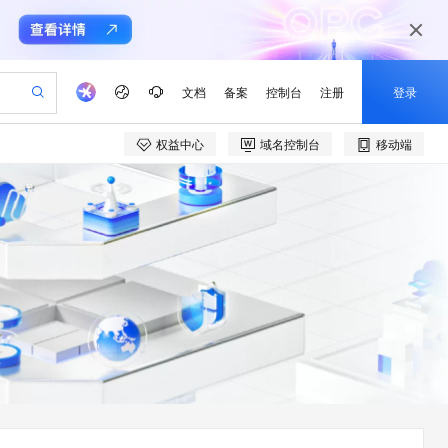
文档
备案
控制台
注册
登录
权益中心
域名控制台
移动端
验
作计划
器
AI 活动
专业服务
服务伙伴合作计划
开发者社区
加入我们
产品动态
服务平台百炼
阿里云 OPC 创新助力计划
一站式生成采购清单，支持单品或批量购买
io：打造专属 AI 语音助手
S产品伙伴计划（繁花）
峰会
CS
造的大模型服务与应用开发平台
一句话生成原生可编辑精美 PPT 文稿
AI 生产力先锋
Al MaaS 服务伙伴赋能合作
域名
博文
Careers
至高可申请百万元
Qwen3.8-Max 模型上线
开启高性价比 AI 编程新体验
弹性可伸缩的云计算服务
Qwen-Audio-3.0-Realtime 端到端实时语音角色扮演
输入一句话想法, 轻松生成专业的 PPT
先锋实践拓展 AI 生产力的边界
Token 补贴，五大权
计划
海大会
伙伴信用分合作计划
商标
问答
社会招聘
益加速 OPC 成功
eek-V4-Pro
SS
一键部署幻兽帕鲁游戏服务器
飞天发布时刻
HOT
Open Search 向量检索版支
划
备案
电子书
校园招聘
pSeek-V4-Pro
视频创作，一键激活电商全链路生产力
稳定、安全、高性价比、高性能的云存储服务
一键购买专属联机服务器，轻松开启游戏
所见，即是所愿
持视频检索 Pipeline 功能
更多支持
划
公司注册
镜像站
视频生成
语音识别与合成
专属 QwenPaw
漫剧工坊：一站式动画创作平台
AI 实训营
HOT
应用身份服务 (IDaaS)
合作伙伴培训与认证
划
上云迁移
站生成，高效打造优质广告素材
全接入的云上超级电脑
从聊天伙伴进化为能主动干活的本地数字员工
快速生产连贯的高质量长漫剧
从基础到进阶，Agent 创客手把手教你
OpenClaw 管理能力上线
e-1.1-T2V
Qwen3-TTS-Flash
lScope
我要反馈
查询合作伙伴
畅细腻的高质量视频
离线语音合成大模型，多语言方言自适应，低延迟高稳定
n Alibaba Cloud ISV 合作
代维服务
建企业门户网站
10 分钟搭建微信、支付宝小程序
MaxCompute MaxFrame 提
创新加速
ope
登录合作伙伴管理后台
我要建议
站，无忧落地极速上线
以可视化方式快速构建移动和 PC 门户网站
国内短信简单易用，安全可靠，秒级触达，全球覆盖200+国家和地区。
高效部署网站，快速应用到小程序
供自动弹性内存功能
e-1.1-I2V
Cosyvoice-V3-Flash