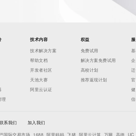
e expiration
soring
database to
ion.
价
技术内容
权益
服
r Whois
h-volume and
技术解决方案
免费试用
基
 names or
帮助文档
解决方案免费试用
企
ry
开发者社区
高校计划
迁
or
nformation
天池大赛
推荐返现计划
官
n does not
器
阿里云认证
健
e to abide
管理
信
 Data only
se this Data
 mass
联系我们
加入我们
telephone,
巴国际交易市场
1688
阿里妈妈
飞猪
阿里云计算
万网
高德
UC
 processes