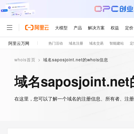
大模型
产品
解决方案
权益
定价
阿里云万网
热门活动
域名注册
域名交易
智能建站
定
大模型
产品
解决方案
权益
定价
云市场
伙伴
服务
了解阿里云
精选产品
精选解决方案
普惠上云
产品定价
精选商城
成为销售伙伴
售前咨询
为什么选择阿里云
千问AI平台
whois首页
>
域名saposjoint.net的whois信息
了解云产品的定价详情
大模型服务平台百炼
千问办公，解锁你的工作
普惠上云 官方力荐
分销伙伴
在线服务
网站建设
什么是云计算
大
大模型服务与应用平台
企业级Agent产品，直接
云服务器38元/年起，超
域名saposjoint.n
咨询伙伴
多端小程序
技术领先
云上成本管理
售后服务
轻量应用服务器
Agency Agents：拥
官方推荐返现计划
大模型
精选产品
精选解决方案
Salesforce 国际版订阅
稳定可靠
管理和优化成本
推荐新用户得奖励，单订单
销售伙伴合作计划
自助服务
友盟天域
安全合规
人工智能与机器学习
AI
文本生成
在这里，您可以了解一个域名的注册信息、所有者、注册
云数据库 RDS
HappyHorse 打造一
云工开物
无影生态合作计划
在线服务
观测云
分析师报告
高校专属算力普惠，学生认
计算
互联网应用开发
Qwen3.8-Max
HOT
Salesforce On Alibaba C
工单服务
智能体时代全能旗舰模型
Tuya 物联网平台阿里云
研究报告与白皮书
人工智能平台 PAI
快速拥有专属 OpenClaw
大模
Consulting Partner 合
大数据
容器
免费试用
短信专区
一站式AI开发、训练和推
蓝凌 OA
Qwen3.7-Plus
AI 大模型销售与服务生
现代化应用