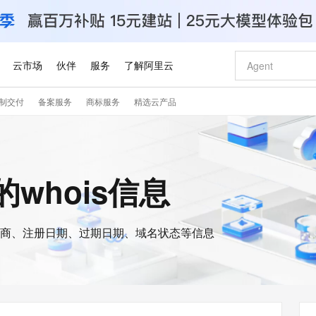
云市场
伙伴
服务
了解阿里云
制交付
备案服务
商标服务
精选云产品
AI 特惠
数据与 API
成为产品伙伴
企业增值服务
最佳实践
价格计算器
AI 场景体
基础软件
产品伙伴合
阿里云认证
市场活动
配置报价
大模型
自助选配和估算价格
新方式
睿译宝，AI翻译排版一步到位
智启 AI 普惠权益
产品生态集成认证中心
企业支持计划
云上春晚
域名与网站
千问官方 MaaS 平台，为开发者和 Agent 而生，新用户赠送 1 亿 + tokens 额度
Qwen Aud
AI Coding
阿里云Maa
2026 阿里云
云服务器 E
为企业打
数据集
Windows
大模型认证
模型
NEW
NEW
交付可用成果
值低价云产品抢先购
上传文档即自动完成翻译和格式还原
至高享 1亿+免费 tokens，加速 Al 应用落地
提供智能易用的域名与建站服务
智能编程，一键
安全可靠、
et的whois信息
产品生态伙伴
专家技术服务
云上奥运之旅
弹性计算合作
阿里云中企出
手机三要素
宝塔 Linux
全部认证
价格优势
有专属领域专家
GLM-5.2：长任务时代开源旗舰模型
阿里云 OPC 创新助力计划
千问大模型
即刻拥有 DeepS
AI 电商营销
对象存储 O
大模型
产品生态伙伴工作台
企业增值服务台
云栖战略参考
云存储合作计
云栖大会
身份实名认证
CentOS
训练营
推动算力普惠，释放技术红利
最高返9万
多领域专家智能体,一键组建 AI 虚拟交付团队
快速构建应用程序和网站，即刻迈出上云第一步
至高百万元 Token 补贴，加速一人公司成长
多元化、高性能、安全可靠的大模型服务
真正可用的 1M 上下文,一次完成代码全链路开发
轻松解锁专属 Dee
从图文生成到
云上的中国
数据库合作计
活动全景
短信
Docker
图片和
商、注册日期、过期日期、域名状态等信息
站式影视创作平台
Hermes Agent，打造自进化智能体
Token Plan 模型订阅计划
数字证书管理服务（原SSL证书）
5 分钟轻松部署
AI 广告创作
无影云电脑
企业成长
NEW
信息公告
看见新力量
云网络合作计
OCR 文字识别
JAVA
证享300元代金券
可视化编排打通从文字构思到成片全链路闭环
全托管，含MySQL、PostgreSQL、SQL Server、MariaDB多引擎
自主进化，持久记忆，越用越聪明
Qwen3.8-Max 首发尝鲜，限时加量 10 倍，夜间低至2折
实现全站HTTPS，呈现可信的WEB访问
图文、视频一
随时随地安
Kimi-K3
HappyHors
NEW
魔搭 Mode
loud
服务实践
官网公告
Kimi 最新旗舰模型，长程编程与推理利器
让文字生成流
金融模力时刻
Salesforce O
版
发票查验
全能环境
Claude Code + GStack 打造工程团队
千问办公，限时限量积分加倍
Qoder
低代码高效构
AI 建站
短信服务
型
NEW
作计划
计划
创新中心
魔搭 ModelSc
健康状态
理服务
让AI从“聊天伙伴”进化为能干活的“数字员工”
安装技能 GStack，拥有专属 AI 工程团队
你的AI工作搭子，覆盖日常办公高频场景
面向真实软件的智能体编程平台
0 代码专业建
客户案例
天气预报查询
操作系统
Deepseek-v4-pro
HappyHors
态合作计划