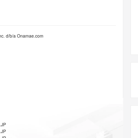
态智能体模型
旗舰 MoE 大模型，百万上下文与顶尖推理能力
图生视频，流
同享
万小智 AI 建站低至 15元/月
Qoder CN
AI 短剧/漫剧
云原生数据库 
快递物流查询
WordPress
成为服务伙
高校合作
点，立即开启云上创新
覆盖公网/内网、递归/权威、移动APP等全场景解析服务
送.CN域名，送备案服务码
基于千问大模型等，支持代码智能生成、研发智能问答
AI助力短剧
GLM-5.2
Wan2.7-T
Ubuntu
服务生态伙伴
视觉 Coding、空间感知、多模态思考等全面升级
1M上下文，专为长程任务能力而生
云工开物
企业应用
Works
Night Plan 支持 Qwen 3.8-Max
云原生大数据计算服务 MaxCompute
AI 办公
容器服务 Kub
NEW
Red Hat
30+ 款产品免费体验
Data Agent 驱动的一站式 Data+AI 开发治理平台
夜间 5 折，Qwen/Meoo/TokenPlan 客户专享
面向分析的企业级SaaS模式云数据仓库
AI智能应用
提供一站式管
科研合作
Inc. d/b/a Onamae.com
ERP
堂（旗舰版）
SUSE
智能客服
AI 应用构建
大模型原生
CRM
防护产品
2个月
自动承接线索
建站小程序
Qoder
大模型服务平台百炼-应用模版
OA 办公系统
HOT
NEW
面向真实软件
个人版上线、团队版降价；千问3.8-Max首发发尝鲜
丰富多元化的应用模版和解决方案
力提升
财税管理
模板建站
万有无界
大模型服务平台百炼-智能体
400电话
定制建站
的模型效果
灵活可视化地构建企业级 Agent
方案
广告营销
模板小程序
秒悟
人工智能平台 PAI
定制小程序
云端极速 AI 
新一代 AI 视频生成模型，深度适配广告营销等场景
AI Native 的算法工程平台，一站式完成建模、训练、推理服务部署
APP 开发
.JP
建站系统
.JP