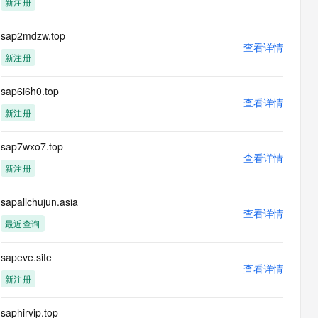
新注册
息提取
与 AI 智能体进行实时音视频通话
从文本、图片、视频中提取结构化的属性信息
构建支持视频理解的 AI 音视频实时通话应用
sap2mdzw.top
查看详情
t.diy 一步搞定创意建站
构建大模型应用的安全防护体系
新注册
通过自然语言交互简化开发流程,全栈开发支持
通过阿里云安全产品对 AI 应用进行安全防护
sap6i6h0.top
查看详情
新注册
sap7wxo7.top
查看详情
新注册
sapallchujun.asia
查看详情
最近查询
sapeve.site
查看详情
新注册
saphirvip.top