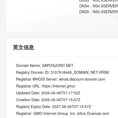
DNS
3
：
NS3.XSERVER
快速部署 Dify，高效搭建 
DNS
4
：
NS4.XSERVER
迁移与运维管理
DNS
5
：
NS5.XSERVER
10 分钟在聊天系统中增加
专有云
英文信息
   Domain Name: SAPOSJOINT.NET
   Registry Domain ID: 3107918449_DOMAIN_NET-VRSN
   Registrar WHOIS Server: whois.discount-domain.com
   Registrar URL: https://internet.gmo/
   Updated Date: 2026-06-06T07:17:52Z
   Creation Date: 2026-06-06T07:15:57Z
   Registry Expiry Date: 2027-06-06T07:15:57Z
   Registrar: GMO Internet Group, Inc. d/b/a Onamae.com