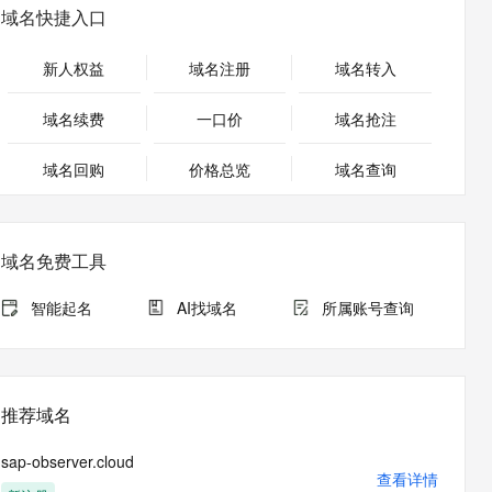
安全
畅自然，细节丰富
高表现力语音合成大模型，语音克隆听感自然
我要投诉
PolarDB
域名快捷入口
上云场景组合购
Milvus 弹性伸缩功能新增节
伴
漫剧创作，剧本、分镜、视频高效生成
100%兼容MySQL、PostgreSQL，兼容Oracle，支持集中和分布式
覆盖90%+业务场景，专享组合折扣价
点支持范围
2V
VPN
Fun-ASR
新人权益
域名注册
域名转入
文戏情感细腻自然，动作戏激烈拳拳到肉，实现更强表演能力
支持中英文自由切换，具备更强的噪声鲁棒性
ernetes 版 ACK
云聚AI 严选权益
AI 原生数据库服务发布
SSL 证书
，一键激活高效办公新体验
理容器应用的 K8s 服务
精选AI产品，从模型到应用全链提效
Agent 数据网关
域名续费
一口价
域名抢注
堡垒机
AI 用量加速计划
云原生数据库 PolarDB
应用
域名回购
价格总览
防火墙
域名查询
、识别商机，让客服更高效、服务更出色。
新老同享，达量后返
Agentic Database 发布
千问办公
主机安全
NEW
的智能体编程平台
一站式AI生产力平台
域名免费工具
AI 应用及服务市场
伶鹊
企业级人与Agent协作平台，接入和调度多个数字员工
智能客服平台，对话机器人、对话分析、智能外呼
智能起名
AI找域名
所属账号查询
AI 应用
大模型服务平台百炼 - 全妙
大模型
应用创作平台
多模态内容创作工具，已接入 DeepSeek
自然语言处理
推荐域名
数据标注
sap-observer.cloud
机器学习
查看详情