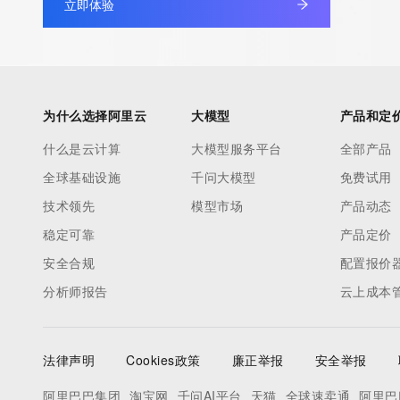
currently set to expire. This date does not necessarily reflect th
立即体验
date of the domain name registrant's agreement with the spon
registrar.  Users may consult the sponsoring registrar's Whois 
view the registrar's reported date of expiration for this registrat
为什么选择阿里云
大模型
产品和定
TERMS OF USE: You are not authorized to access or query ou
database through the use of electronic processes that are hig
什么是云计算
大模型服务平台
全部产品
automated except as reasonably necessary to register domain
全球基础设施
千问大模型
免费试用
modify existing registrations; the Data in VeriSign Global Regist
技术领先
模型市场
产品动态
Services' ("VeriSign") Whois database is provided by VeriSign f
稳定可靠
information purposes only, and to assist persons in obtaining i
产品定价
about or related to a domain name registration record. VeriSig
安全合规
配置报价
guarantee its accuracy. By submitting a Whois query, you agre
分析师报告
云上成本
by the following terms of use: You agree that you may use this
for lawful purposes and that under no circumstances will you u
to: (1) allow, enable, or otherwise support the transmission of
法律声明
Cookies政策
廉正举报
安全举报
unsolicited, commercial advertising or solicitations via e-mail, 
阿里巴巴集团
淘宝网
千问AI平台
天猫
全球速卖通
阿里巴
or facsimile; or (2) enable high volume, automated, electronic