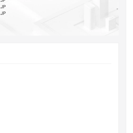
.JP
AI 应用
10分钟微调：让0.6B模型媲美235B模
多模态数据信
.JP
型
依托云原生高可用架构,实现Dify私有化部署
.JP
用1%尺寸在特定领域达到大模型90%以上效果
一个 AI 助手
超强辅助，Bol
即刻拥有 DeepSeek-R1 满血版
在企业官网、通讯软件中为客户提供 AI 客服
多种方案随心选，轻松解锁专属 DeepSeek