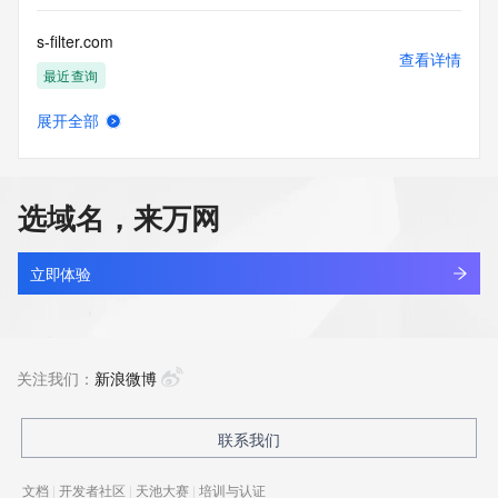
s-filter.com
查看详情
最近查询
展开全部
s-flag.com
查看详情
最近查询
选域名，来万网
s-fusion.cn
查看详情
最近查询
立即体验
s-fusion.com
查看详情
最近查询
关注我们：
新浪微博
s-h-o-o-t.top
联系我们
查看详情
最近查询
文档
|
开发者社区
|
天池大赛
|
培训与认证