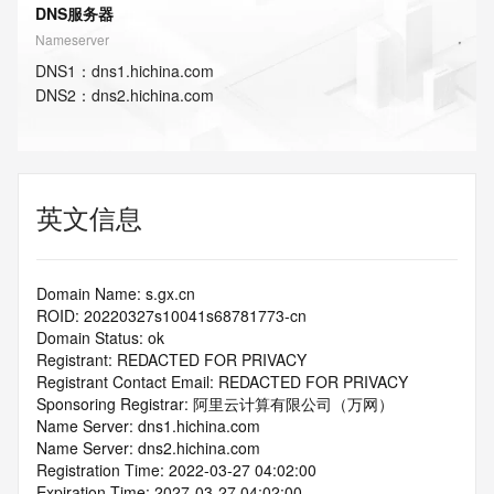
DNS服务器
Nameserver
DNS
1
：
dns1.hichina.com
DNS
2
：
dns2.hichina.com
英文信息
Domain Name: s.gx.cn
ROID: 20220327s10041s68781773-cn
Domain Status: ok
Registrant: REDACTED FOR PRIVACY
Registrant Contact Email: REDACTED FOR PRIVACY
Sponsoring Registrar: 阿里云计算有限公司（万网）
Name Server: dns1.hichina.com
Name Server: dns2.hichina.com
Registration Time: 2022-03-27 04:02:00
Expiration Time: 2027-03-27 04:02:00