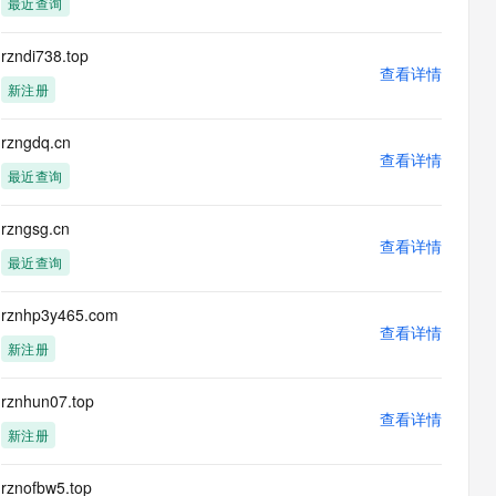
最近查询
息提取
与 AI 智能体进行实时音视频通话
从文本、图片、视频中提取结构化的属性信息
构建支持视频理解的 AI 音视频实时通话应用
rzndi738.top
查看详情
t.diy 一步搞定创意建站
构建大模型应用的安全防护体系
新注册
通过自然语言交互简化开发流程,全栈开发支持
通过阿里云安全产品对 AI 应用进行安全防护
rzngdq.cn
查看详情
最近查询
rzngsg.cn
查看详情
最近查询
rznhp3y465.com
查看详情
新注册
rznhun07.top
查看详情
新注册
rznofbw5.top