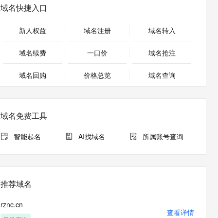
安全
畅自然，细节丰富
高表现力语音合成大模型，语音克隆听感自然
我要投诉
PolarDB
域名快捷入口
上云场景组合购
Milvus 弹性伸缩功能新增节
伴
漫剧创作，剧本、分镜、视频高效生成
100%兼容MySQL、PostgreSQL，兼容Oracle，支持集中和分布式
覆盖90%+业务场景，专享组合折扣价
点支持范围
2V
VPN
Fun-ASR
新人权益
域名注册
域名转入
文戏情感细腻自然，动作戏激烈拳拳到肉，实现更强表演能力
支持中英文自由切换，具备更强的噪声鲁棒性
ernetes 版 ACK
云聚AI 严选权益
AI 原生数据库服务发布
SSL 证书
，一键激活高效办公新体验
理容器应用的 K8s 服务
精选AI产品，从模型到应用全链提效
Agent 数据网关
域名续费
一口价
域名抢注
堡垒机
AI 用量加速计划
云原生数据库 PolarDB
应用
域名回购
价格总览
防火墙
域名查询
、识别商机，让客服更高效、服务更出色。
新老同享，达量后返
Agentic Database 发布
千问办公
主机安全
NEW
的智能体编程平台
一站式AI生产力平台
域名免费工具
AI 应用及服务市场
伶鹊
企业级人与Agent协作平台，接入和调度多个数字员工
智能客服平台，对话机器人、对话分析、智能外呼
智能起名
AI找域名
所属账号查询
AI 应用
大模型服务平台百炼 - 全妙
大模型
应用创作平台
多模态内容创作工具，已接入 DeepSeek
自然语言处理
推荐域名
数据标注
rznc.cn
机器学习
查看详情