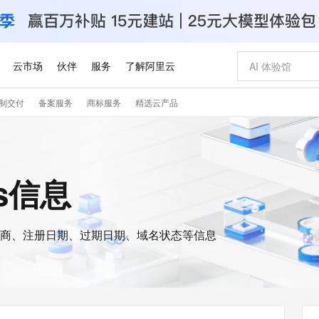
云市场
伙伴
服务
了解阿里云
制交付
备案服务
商标服务
精选云产品
AI 特惠
数据与 API
成为产品伙伴
企业增值服务
最佳实践
价格计算器
AI 场景体
基础软件
产品伙伴合
阿里云认证
市场活动
配置报价
大模型
自助选配和估算价格
步到位
智启 AI 普惠权益
产品生态集成认证中心
企业支持计划
云上春晚
域名与网站
Qwen Audio：打造专属 AI 语音助手
千问官方 MaaS 平台，为开发者和 Agent 而生，新用户赠送 1 亿 + tokens 额度
一句话生成原生
AI Coding
阿里云Maa
2026 阿里云
云服务器 E
为企业打
数据集
Windows
大模型认证
模型
NEW
NEW
格式还原
值低价云产品抢先购
至高享 1亿+免费 tokens，加速 Al 应用落地
提供智能易用的域名与建站服务
Qwen-Audio-3.0-Realtime 端到端实时语音角色扮演
输入一句话想法,
智能编程，一键
安全可靠、
is信息
产品生态伙伴
专家技术服务
云上奥运之旅
弹性计算合作
阿里云中企出
手机三要素
宝塔 Linux
全部认证
价格优势
开源旗舰模型
即刻拥有 DeepSeek-V4-Pro
阿里云 OPC 创新助力计划
千问大模型
一键部署幻兽
AI 电商营销
对象存储 O
大模型
产品生态伙伴工作台
企业增值服务台
云栖战略参考
云存储合作计
云栖大会
身份实名认证
CentOS
训练营
推动算力普惠，释放技术红利
最高返9万
真正可用的 1M 上下文,一次完成代码全链路开发
快速构建应用程序和网站，即刻迈出上云第一步
轻松解锁专属 DeepSeek-V4-Pro
至高百万元 Token 补贴，加速一人公司成长
多元化、高性能、安全可靠的大模型服务
一键购买专属
从图文生成到
云上的中国
数据库合作计
活动全景
短信
Docker
图片和
商、注册日期、过期日期、域名状态等信息
自进化智能体
5 分钟轻松部署专属 QwenPaw
Token Plan 模型订阅计划
数字证书管理服务（原SSL证书）
高效搭建 AI
AI 广告创作
无影云电脑
企业成长
NEW
HOT
信息公告
看见新力量
云网络合作计
OCR 文字识别
JAVA
越聪明
证享300元代金券
全托管，含MySQL、PostgreSQL、SQL Server、MariaDB多引擎
Qwen3.8-Max 首发尝鲜，限时加量 10 倍，夜间低至2折
实现全站HTTPS，呈现可信的WEB访问
从聊天伙伴进化为能主动干活的本地数字员工
图文、视频一
随时随地安
Kimi-K3
HappyHors
NEW
魔搭 Mode
loud
服务实践
官网公告
Kimi 最新旗舰模型，长程编程与推理利器
让文字生成流
金融模力时刻
Salesforce O
版
发票查验
全能环境
Claude Code + GStack 打造工程团队
千问办公，限时限量积分加倍
Qoder
低代码高效构
AI 建站
短信服务
型
NEW
作计划
计划
创新中心
魔搭 ModelSc
健康状态
理服务
让AI从“聊天伙伴”进化为能干活的“数字员工”
安装技能 GStack，拥有专属 AI 工程团队
你的AI工作搭子，覆盖日常办公高频场景
面向真实软件的智能体编程平台
0 代码专业建
客户案例
天气预报查询
操作系统
Deepseek-v4-pro
HappyHors
态合作计划