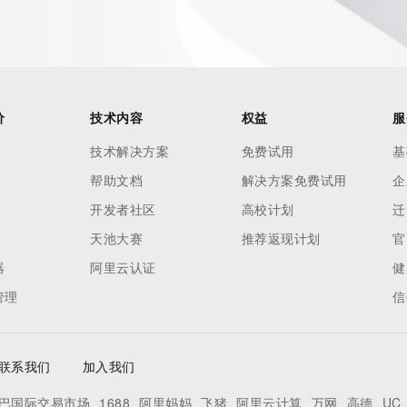
价
技术内容
权益
服
技术解决方案
免费试用
基
帮助文档
解决方案免费试用
企
开发者社区
高校计划
迁
天池大赛
推荐返现计划
官
器
阿里云认证
健
管理
信
联系我们
加入我们
巴国际交易市场
1688
阿里妈妈
飞猪
阿里云计算
万网
高德
UC