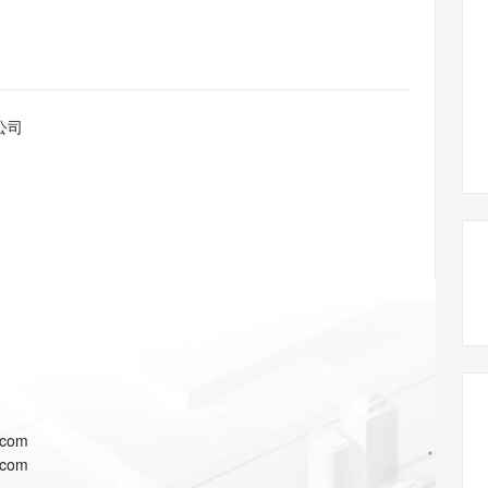
态智能体模型
旗舰 MoE 大模型，百万上下文与顶尖推理能力
图生视频，流
同享
万小智 AI 建站低至 15元/月
Qoder CN
AI 短剧/漫剧
云原生数据库 
快递物流查询
WordPress
成为服务伙
高校合作
点，立即开启云上创新
覆盖公网/内网、递归/权威、移动APP等全场景解析服务
送.CN域名，送备案服务码
基于千问大模型等，支持代码智能生成、研发智能问答
AI助力短剧
GLM-5.2
Wan2.7-T
Ubuntu
服务生态伙伴
视觉 Coding、空间感知、多模态思考等全面升级
1M上下文，专为长程任务能力而生
云工开物
企业应用
Works
Night Plan 支持 Qwen 3.8-Max
云原生大数据计算服务 MaxCompute
AI 办公
容器服务 Kub
NEW
Red Hat
30+ 款产品免费体验
Data Agent 驱动的一站式 Data+AI 开发治理平台
夜间 5 折，Qwen/Meoo/TokenPlan 客户专享
面向分析的企业级SaaS模式云数据仓库
AI智能应用
提供一站式管
科研合作
公司
ERP
堂（旗舰版）
SUSE
智能客服
AI 应用构建
大模型原生
CRM
防护产品
2个月
自动承接线索
建站小程序
Qoder
大模型服务平台百炼-应用模版
OA 办公系统
HOT
NEW
面向真实软件
个人版上线、团队版降价；千问3.8-Max首发发尝鲜
丰富多元化的应用模版和解决方案
力提升
财税管理
模板建站
万有无界
大模型服务平台百炼-智能体
400电话
定制建站
的模型效果
灵活可视化地构建企业级 Agent
方案
广告营销
模板小程序
秒悟
人工智能平台 PAI
定制小程序
云端极速 AI 
新一代 AI 视频生成模型，深度适配广告营销等场景
AI Native 的算法工程平台，一站式完成建模、训练、推理服务部署
APP 开发
.com
建站系统
.com