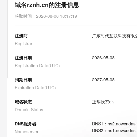
存储
天池大赛
能看、能想、能动手的多模
域名rznh.cn的注册信息
云解析DNS
解决方案免费试用 新老
电子合同
最高领取价值200元试用
安全
网络与CDN
AI 算法大赛
Qwen3-VL-Plus
获取时间
：
2026-08-06 18:17:19
畅捷通
大数据开发治理平台 Data
AI 产品 免费试用
网络
安全
云开发大赛
Tableau 订阅
1亿+ 大模型 tokens 和 
注册商
广东时代互联科技有限
可观测
入门学习赛
中间件
AI空中课堂在线直播课
云防火墙
140+云产品 免费试用
Registrar
大模型服务
上云与迁云
云原生的云上边界网络安全
产品新客免费试用，最长1
数据库
生态解决方案
注册日期
2026-05-08
千问AI平台-Token Plan
企业出海
大模型ACA认证体验
大数据计算
Registration Date(UTC)
助力企业全员 AI 认知与能
行业生态解决方案
政企业务
媒体服务
千问AI平台-模型体验
到期日期
2027-05-08
开发者生态解决方案
在线体验全尺寸、多种模态
Expiration Date(UTC)
企业服务与云通信
AI 开发和 AI 应用解决
Happy 系列大模型
域名与网站
域名状态
正常状态
ok
Domain Status
终端用户计算
DNS服务器
DNS
1
：
ns2.nowcndns
Serverless
大模型解决方案
DNS
2
：
ns1.nowcndns
Nameserver
开发工具