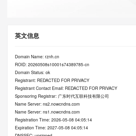
快速部署 Dify，高效搭建 
迁移与运维管理
10 分钟在聊天系统中增加
专有云
英文信息
Domain Name: rznh.cn
ROID: 20260508s10001s74389785-cn
Domain Status: ok
Registrant: REDACTED FOR PRIVACY
Registrant Contact Email: REDACTED FOR PRIVACY
Sponsoring Registrar: 广东时代互联科技有限公司
Name Server: ns2.nowcndns.com
Name Server: ns1.nowcndns.com
Registration Time: 2026-05-08 04:05:14
Expiration Time: 2027-05-08 04:05:14
DNSSEC: unsigned