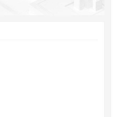
AI 应用
10分钟微调：让0.6B模型媲美235B模
多模态数据信
型
依托云原生高可用架构,实现Dify私有化部署
用1%尺寸在特定领域达到大模型90%以上效果
一个 AI 助手
超强辅助，Bol
即刻拥有 DeepSeek-R1 满血版
在企业官网、通讯软件中为客户提供 AI 客服
多种方案随心选，轻松解锁专属 DeepSeek