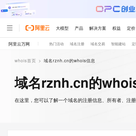
大模型
产品
解决方案
权益
定价
阿里云万网
热门活动
域名注册
域名交易
智能建站
定
大模型
产品
解决方案
权益
定价
云市场
伙伴
服务
了解阿里云
精选产品
精选解决方案
普惠上云
产品定价
精选商城
成为销售伙伴
售前咨询
为什么选择阿里云
千问AI平台
whois首页
>
域名rznh.cn的whois信息
了解云产品的定价详情
大模型服务平台百炼
睿译宝，AI翻译排版一
普惠上云 官方力荐
分销伙伴
在线服务
网站建设
什么是云计算
大
大模型服务与应用平台
上传文档即自动完成翻译和
云服务器38元/年起，超
域名rznh.cn的who
咨询伙伴
多端小程序
技术领先
云上成本管理
售后服务
轻量应用服务器
GLM-5.2：长任务时代
官方推荐返现计划
大模型
精选产品
精选解决方案
Salesforce 国际版订阅
稳定可靠
管理和优化成本
推荐新用户得奖励，单订单
销售伙伴合作计划
自助服务
友盟天域
安全合规
人工智能与机器学习
AI
文本生成
在这里，您可以了解一个域名的注册信息、所有者、注册
云数据库 RDS
Hermes Agent，打造
云工开物
无影生态合作计划
在线服务
观测云
分析师报告
自主进化，持久记忆，越用
高校专属算力普惠，学生认
计算
互联网应用开发
Qwen3.8-Max
HOT
Salesforce On Alibaba C
工单服务
智能体时代全能旗舰模型
Tuya 物联网平台阿里云
研究报告与白皮书
人工智能平台 PAI
快速拥有专属 OpenClaw
大模
Consulting Partner 合
大数据
容器
免费试用
短信专区
一站式AI开发、训练和推
蓝凌 OA
Qwen3.7-Plus
AI 大模型销售与服务生
现代化应用