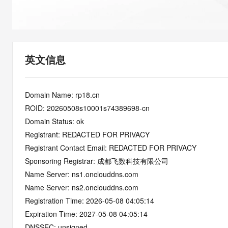
快速部署 Dify，高效搭建 
迁移与运维管理
10 分钟在聊天系统中增加
专有云
英文信息
Domain Name: rp18.cn
ROID: 20260508s10001s74389698-cn
Domain Status: ok
Registrant: REDACTED FOR PRIVACY
Registrant Contact Email: REDACTED FOR PRIVACY
Sponsoring Registrar: 成都飞数科技有限公司
Name Server: ns1.onclouddns.com
Name Server: ns2.onclouddns.com
Registration Time: 2026-05-08 04:05:14
Expiration Time: 2027-05-08 04:05:14
DNSSEC: unsigned