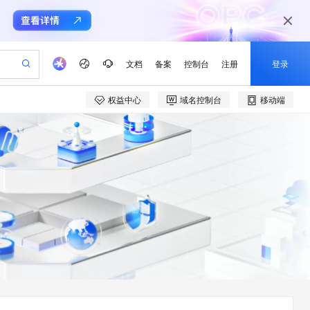
文档
备案
控制台
注册
登录
权益中心
域名控制台
移动端
验
作计划
器
AI 活动
专业服务
服务伙伴合作计划
开发者社区
加入我们
产品动态
服务平台百炼
阿里云 OPC 创新助力计划
一站式生成采购清单，支持单品或批量购买
io：打造专属 AI 语音助手
S产品伙伴计划（繁花）
峰会
CS
造的大模型服务与应用开发平台
一句话生成原生可编辑精美 PPT 文稿
AI 生产力先锋
Al MaaS 服务伙伴赋能合作
域名
博文
Careers
至高可申请百万元
Qwen3.8-Max 模型上线
开启高性价比 AI 编程新体验
弹性可伸缩的云计算服务
Qwen-Audio-3.0-Realtime 端到端实时语音角色扮演
输入一句话想法, 轻松生成专业的 PPT
先锋实践拓展 AI 生产力的边界
Token 补贴，五大权
计划
海大会
伙伴信用分合作计划
商标
问答
社会招聘
益加速 OPC 成功
eek-V4-Pro
SS
一键部署幻兽帕鲁游戏服务器
飞天发布时刻
HOT
Open Search 向量检索版支
划
备案
电子书
校园招聘
pSeek-V4-Pro
视频创作，一键激活电商全链路生产力
稳定、安全、高性价比、高性能的云存储服务
一键购买专属联机服务器，轻松开启游戏
所见，即是所愿
持视频检索 Pipeline 功能
更多支持
划
公司注册
镜像站
视频生成
语音识别与合成
专属 QwenPaw
漫剧工坊：一站式动画创作平台
AI 实训营
HOT
应用身份服务 (IDaaS)
合作伙伴培训与认证
划
上云迁移
站生成，高效打造优质广告素材
全接入的云上超级电脑
从聊天伙伴进化为能主动干活的本地数字员工
快速生产连贯的高质量长漫剧
从基础到进阶，Agent 创客手把手教你
OpenClaw 管理能力上线
e-1.1-T2V
Qwen3-TTS-Flash
lScope
我要反馈
查询合作伙伴
畅细腻的高质量视频
离线语音合成大模型，多语言方言自适应，低延迟高稳定
n Alibaba Cloud ISV 合作
代维服务
建企业门户网站
10 分钟搭建微信、支付宝小程序
MaxCompute MaxFrame 提
创新加速
ope
登录合作伙伴管理后台
我要建议
站，无忧落地极速上线
以可视化方式快速构建移动和 PC 门户网站
国内短信简单易用，安全可靠，秒级触达，全球覆盖200+国家和地区。
高效部署网站，快速应用到小程序
供自动弹性内存功能
e-1.1-I2V
Cosyvoice-V3-Flash