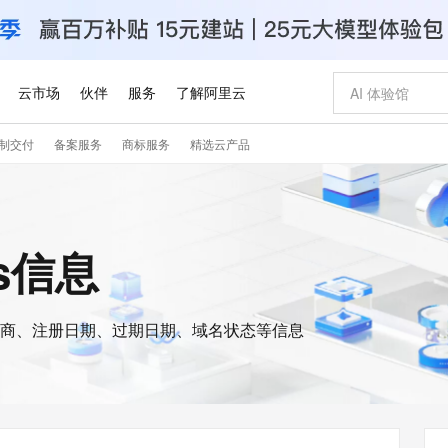
云市场
伙伴
服务
了解阿里云
制交付
备案服务
商标服务
精选云产品
AI 特惠
数据与 API
成为产品伙伴
企业增值服务
最佳实践
价格计算器
AI 场景体
基础软件
产品伙伴合
阿里云认证
市场活动
配置报价
大模型
自助选配和估算价格
新方式
睿译宝，AI翻译排版一步到位
智启 AI 普惠权益
产品生态集成认证中心
企业支持计划
云上春晚
域名与网站
千问官方 MaaS 平台，为开发者和 Agent 而生，新用户赠送 1 亿 + tokens 额度
Qwen Aud
AI Coding
阿里云Maa
2026 阿里云
云服务器 E
为企业打
数据集
Windows
大模型认证
模型
NEW
NEW
交付可用成果
值低价云产品抢先购
上传文档即自动完成翻译和格式还原
至高享 1亿+免费 tokens，加速 Al 应用落地
提供智能易用的域名与建站服务
智能编程，一键
安全可靠、
is信息
产品生态伙伴
专家技术服务
云上奥运之旅
弹性计算合作
阿里云中企出
手机三要素
宝塔 Linux
全部认证
价格优势
有专属领域专家
GLM-5.2：长任务时代开源旗舰模型
阿里云 OPC 创新助力计划
千问大模型
即刻拥有 DeepS
AI 电商营销
对象存储 O
大模型
产品生态伙伴工作台
企业增值服务台
云栖战略参考
云存储合作计
云栖大会
身份实名认证
CentOS
训练营
推动算力普惠，释放技术红利
最高返9万
多领域专家智能体,一键组建 AI 虚拟交付团队
快速构建应用程序和网站，即刻迈出上云第一步
至高百万元 Token 补贴，加速一人公司成长
多元化、高性能、安全可靠的大模型服务
真正可用的 1M 上下文,一次完成代码全链路开发
轻松解锁专属 Dee
从图文生成到
云上的中国
数据库合作计
活动全景
短信
Docker
图片和
商、注册日期、过期日期、域名状态等信息
站式影视创作平台
Hermes Agent，打造自进化智能体
Token Plan 模型订阅计划
数字证书管理服务（原SSL证书）
5 分钟轻松部署
AI 广告创作
无影云电脑
企业成长
NEW
信息公告
看见新力量
云网络合作计
OCR 文字识别
JAVA
证享300元代金券
可视化编排打通从文字构思到成片全链路闭环
全托管，含MySQL、PostgreSQL、SQL Server、MariaDB多引擎
自主进化，持久记忆，越用越聪明
Qwen3.8-Max 首发尝鲜，限时加量 10 倍，夜间低至2折
实现全站HTTPS，呈现可信的WEB访问
图文、视频一
随时随地安
Kimi-K3
HappyHors
NEW
魔搭 Mode
loud
服务实践
官网公告
Kimi 最新旗舰模型，长程编程与推理利器
让文字生成流
金融模力时刻
Salesforce O
版
发票查验
全能环境
Claude Code + GStack 打造工程团队
千问办公，限时限量积分加倍
Qoder
低代码高效构
AI 建站
短信服务
型
NEW
作计划
计划
创新中心
魔搭 ModelSc
健康状态
理服务
让AI从“聊天伙伴”进化为能干活的“数字员工”
安装技能 GStack，拥有专属 AI 工程团队
你的AI工作搭子，覆盖日常办公高频场景
面向真实软件的智能体编程平台
0 代码专业建
客户案例
天气预报查询
操作系统
Deepseek-v4-pro
HappyHors
态合作计划