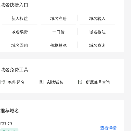
安全
畅自然，细节丰富
高表现力语音合成大模型，语音克隆听感自然
我要投诉
PolarDB
域名快捷入口
上云场景组合购
Milvus 弹性伸缩功能新增节
伴
漫剧创作，剧本、分镜、视频高效生成
100%兼容MySQL、PostgreSQL，兼容Oracle，支持集中和分布式
覆盖90%+业务场景，专享组合折扣价
点支持范围
2V
VPN
Fun-ASR
新人权益
域名注册
域名转入
文戏情感细腻自然，动作戏激烈拳拳到肉，实现更强表演能力
支持中英文自由切换，具备更强的噪声鲁棒性
ernetes 版 ACK
云聚AI 严选权益
AI 原生数据库服务发布
SSL 证书
，一键激活高效办公新体验
理容器应用的 K8s 服务
精选AI产品，从模型到应用全链提效
Agent 数据网关
域名续费
一口价
域名抢注
堡垒机
AI 用量加速计划
云原生数据库 PolarDB
应用
域名回购
价格总览
防火墙
域名查询
、识别商机，让客服更高效、服务更出色。
新老同享，达量后返
Agentic Database 发布
千问办公
主机安全
NEW
的智能体编程平台
一站式AI生产力平台
域名免费工具
AI 应用及服务市场
伶鹊
企业级人与Agent协作平台，接入和调度多个数字员工
智能客服平台，对话机器人、对话分析、智能外呼
智能起名
AI找域名
所属账号查询
AI 应用
大模型服务平台百炼 - 全妙
大模型
应用创作平台
多模态内容创作工具，已接入 DeepSeek
自然语言处理
推荐域名
数据标注
rp1.cn
机器学习
查看详情