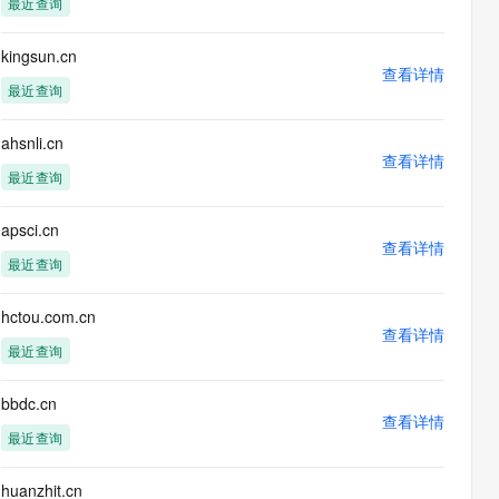
最近查询
息提取
与 AI 智能体进行实时音视频通话
从文本、图片、视频中提取结构化的属性信息
构建支持视频理解的 AI 音视频实时通话应用
kingsun.cn
查看详情
t.diy 一步搞定创意建站
构建大模型应用的安全防护体系
最近查询
通过自然语言交互简化开发流程,全栈开发支持
通过阿里云安全产品对 AI 应用进行安全防护
ahsnli.cn
查看详情
最近查询
apsci.cn
查看详情
最近查询
hctou.com.cn
查看详情
最近查询
bbdc.cn
查看详情
最近查询
huanzhit.cn