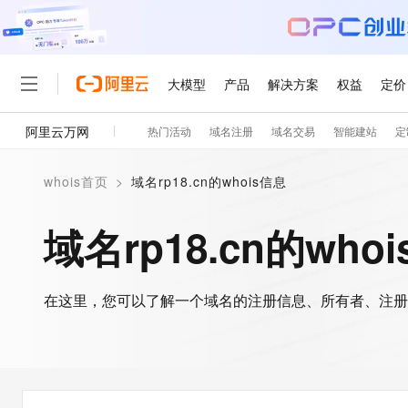
大模型
产品
解决方案
权益
定价
阿里云万网
热门活动
域名注册
域名交易
智能建站
定
大模型
产品
解决方案
权益
定价
云市场
伙伴
服务
了解阿里云
精选产品
精选解决方案
普惠上云
产品定价
精选商城
成为销售伙伴
售前咨询
为什么选择阿里云
千问AI平台
whois首页
>
域名rp18.cn的whois信息
了解云产品的定价详情
大模型服务平台百炼
千问办公，解锁你的工作
普惠上云 官方力荐
分销伙伴
在线服务
网站建设
什么是云计算
大
大模型服务与应用平台
企业级Agent产品，直接
云服务器38元/年起，超
域名rp18.cn的who
咨询伙伴
多端小程序
技术领先
云上成本管理
售后服务
轻量应用服务器
Agency Agents：拥
官方推荐返现计划
大模型
精选产品
精选解决方案
Salesforce 国际版订阅
稳定可靠
管理和优化成本
推荐新用户得奖励，单订单
销售伙伴合作计划
自助服务
友盟天域
安全合规
人工智能与机器学习
AI
文本生成
在这里，您可以了解一个域名的注册信息、所有者、注册
云数据库 RDS
HappyHorse 打造一
云工开物
无影生态合作计划
在线服务
观测云
分析师报告
高校专属算力普惠，学生认
计算
互联网应用开发
Qwen3.8-Max
HOT
Salesforce On Alibaba C
工单服务
智能体时代全能旗舰模型
Tuya 物联网平台阿里云
研究报告与白皮书
人工智能平台 PAI
快速拥有专属 OpenClaw
大模
Consulting Partner 合
大数据
容器
免费试用
短信专区
一站式AI开发、训练和推
蓝凌 OA
Qwen3.7-Plus
AI 大模型销售与服务生
现代化应用