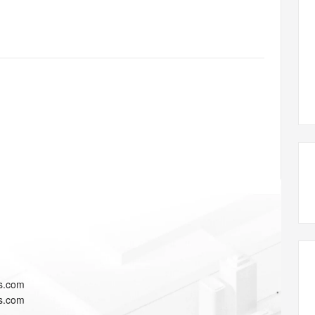
态智能体模型
旗舰 MoE 大模型，百万上下文与顶尖推理能力
图生视频，流
同享
万小智 AI 建站低至 15元/月
Qoder CN
AI 短剧/漫剧
云原生数据库 
快递物流查询
WordPress
成为服务伙
高校合作
点，立即开启云上创新
覆盖公网/内网、递归/权威、移动APP等全场景解析服务
送.CN域名，送备案服务码
基于千问大模型等，支持代码智能生成、研发智能问答
AI助力短剧
GLM-5.2
Wan2.7-T
Ubuntu
服务生态伙伴
视觉 Coding、空间感知、多模态思考等全面升级
1M上下文，专为长程任务能力而生
云工开物
企业应用
Works
Night Plan 支持 Qwen 3.8-Max
云原生大数据计算服务 MaxCompute
AI 办公
容器服务 Kub
NEW
Red Hat
30+ 款产品免费体验
Data Agent 驱动的一站式 Data+AI 开发治理平台
夜间 5 折，Qwen/Meoo/TokenPlan 客户专享
面向分析的企业级SaaS模式云数据仓库
AI智能应用
提供一站式管
科研合作
ERP
堂（旗舰版）
SUSE
智能客服
AI 应用构建
大模型原生
CRM
防护产品
2个月
自动承接线索
建站小程序
Qoder
大模型服务平台百炼-应用模版
OA 办公系统
HOT
NEW
面向真实软件
个人版上线、团队版降价；千问3.8-Max首发发尝鲜
丰富多元化的应用模版和解决方案
力提升
财税管理
模板建站
万有无界
大模型服务平台百炼-智能体
400电话
定制建站
的模型效果
灵活可视化地构建企业级 Agent
方案
广告营销
模板小程序
秒悟
人工智能平台 PAI
定制小程序
云端极速 AI 
新一代 AI 视频生成模型，深度适配广告营销等场景
AI Native 的算法工程平台，一站式完成建模、训练、推理服务部署
APP 开发
s.com
建站系统
s.com