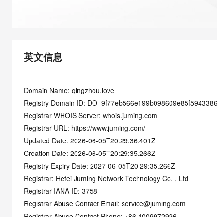
快速部署 Dify，高效搭建 
迁移与运维管理
10 分钟在聊天系统中增加
专有云
英文信息
Domain Name: qingzhou.love
Registry Domain ID: DO_9f77eb566e199b098609e85f594338
Registrar WHOIS Server: whois.juming.com
Registrar URL: https://www.juming.com/
Updated Date: 2026-06-05T20:29:36.401Z
Creation Date: 2026-06-05T20:29:35.266Z
Registry Expiry Date: 2027-06-05T20:29:35.266Z
Registrar: Hefei Juming Network Technology Co. , Ltd
Registrar IANA ID: 3758
Registrar Abuse Contact Email: service@juming.com
Registrar Abuse Contact Phone: +86.4009972996