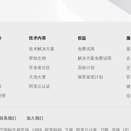
tes
es and
rovided by
价
技术内容
权益
服
this
技术解决方案
免费试用
基
 lawful
帮助文档
解决方案免费试用
企
ta
pporting
开发者社区
高校计划
迁
天池大赛
推荐返现计划
官
dvertising
器
阿里云认证
健
r
管理
信
processes
y
ames or
联系我们
加入我们
巴国际交易市场
1688
阿里妈妈
飞猪
阿里云计算
万网
高德
UC