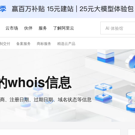
云市场
伙伴
服务
了解阿里云
制交付
备案服务
商标服务
精选云产品
AI 特惠
数据与 API
成为产品伙伴
企业增值服务
最佳实践
价格计算器
AI 场景体
基础软件
产品伙伴合
阿里云认证
市场活动
配置报价
大模型
自助选配和估算价格
步到位
智启 AI 普惠权益
产品生态集成认证中心
企业支持计划
云上春晚
域名与网站
Qwen Audio：打造专属 AI 语音助手
千问官方 MaaS 平台，为开发者和 Agent 而生，新用户赠送 1 亿 + tokens 额度
一句话生成原生
AI Coding
阿里云Maa
2026 阿里云
云服务器 E
为企业打
数据集
Windows
大模型认证
模型
NEW
NEW
格式还原
值低价云产品抢先购
至高享 1亿+免费 tokens，加速 Al 应用落地
提供智能易用的域名与建站服务
Qwen-Audio-3.0-Realtime 端到端实时语音角色扮演
输入一句话想法,
智能编程，一键
安全可靠、
e的whois信息
产品生态伙伴
专家技术服务
云上奥运之旅
弹性计算合作
阿里云中企出
手机三要素
宝塔 Linux
全部认证
价格优势
开源旗舰模型
即刻拥有 DeepSeek-V4-Pro
阿里云 OPC 创新助力计划
千问大模型
一键部署幻兽
AI 电商营销
对象存储 O
大模型
产品生态伙伴工作台
企业增值服务台
云栖战略参考
云存储合作计
云栖大会
身份实名认证
CentOS
训练营
推动算力普惠，释放技术红利
最高返9万
真正可用的 1M 上下文,一次完成代码全链路开发
快速构建应用程序和网站，即刻迈出上云第一步
轻松解锁专属 DeepSeek-V4-Pro
至高百万元 Token 补贴，加速一人公司成长
多元化、高性能、安全可靠的大模型服务
一键购买专属
从图文生成到
云上的中国
数据库合作计
活动全景
短信
Docker
图片和
商、注册日期、过期日期、域名状态等信息
自进化智能体
5 分钟轻松部署专属 QwenPaw
Token Plan 模型订阅计划
数字证书管理服务（原SSL证书）
高效搭建 AI
AI 广告创作
无影云电脑
企业成长
NEW
HOT
信息公告
看见新力量
云网络合作计
OCR 文字识别
JAVA
越聪明
证享300元代金券
全托管，含MySQL、PostgreSQL、SQL Server、MariaDB多引擎
Qwen3.8-Max 首发尝鲜，限时加量 10 倍，夜间低至2折
实现全站HTTPS，呈现可信的WEB访问
从聊天伙伴进化为能主动干活的本地数字员工
图文、视频一
随时随地安
Kimi-K3
HappyHors
NEW
魔搭 Mode
loud
服务实践
官网公告
Kimi 最新旗舰模型，长程编程与推理利器
让文字生成流
金融模力时刻
Salesforce O
版
发票查验
全能环境
Claude Code + GStack 打造工程团队
千问办公，限时限量积分加倍
Qoder
低代码高效构
AI 建站
短信服务
型
NEW
作计划
计划
创新中心
魔搭 ModelSc
健康状态
理服务
让AI从“聊天伙伴”进化为能干活的“数字员工”
安装技能 GStack，拥有专属 AI 工程团队
你的AI工作搭子，覆盖日常办公高频场景
面向真实软件的智能体编程平台
0 代码专业建
客户案例
天气预报查询
操作系统
Deepseek-v4-pro
HappyHors
态合作计划