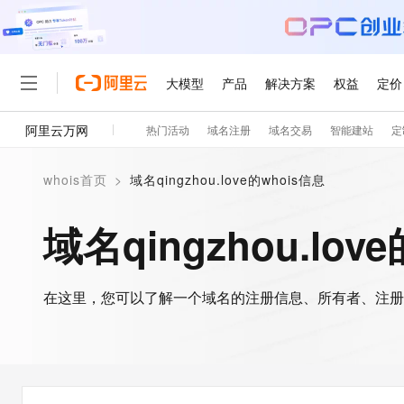
大模型
产品
解决方案
权益
定价
阿里云万网
热门活动
域名注册
域名交易
智能建站
定
大模型
产品
解决方案
权益
定价
云市场
伙伴
服务
了解阿里云
精选产品
精选解决方案
普惠上云
产品定价
精选商城
成为销售伙伴
售前咨询
为什么选择阿里云
千问AI平台
whois首页
>
域名qingzhou.love的whois信息
了解云产品的定价详情
大模型服务平台百炼
睿译宝，AI翻译排版一
普惠上云 官方力荐
分销伙伴
在线服务
网站建设
什么是云计算
大
大模型服务与应用平台
上传文档即自动完成翻译和
云服务器38元/年起，超
域名qingzhou.lov
咨询伙伴
多端小程序
技术领先
云上成本管理
售后服务
轻量应用服务器
GLM-5.2：长任务时代
官方推荐返现计划
大模型
精选产品
精选解决方案
Salesforce 国际版订阅
稳定可靠
管理和优化成本
推荐新用户得奖励，单订单
销售伙伴合作计划
自助服务
友盟天域
安全合规
人工智能与机器学习
AI
文本生成
在这里，您可以了解一个域名的注册信息、所有者、注册
云数据库 RDS
Hermes Agent，打造
云工开物
无影生态合作计划
在线服务
观测云
分析师报告
自主进化，持久记忆，越用
高校专属算力普惠，学生认
计算
互联网应用开发
Qwen3.8-Max
HOT
Salesforce On Alibaba C
工单服务
智能体时代全能旗舰模型
Tuya 物联网平台阿里云
研究报告与白皮书
人工智能平台 PAI
快速拥有专属 OpenClaw
大模
Consulting Partner 合
大数据
容器
免费试用
短信专区
一站式AI开发、训练和推
蓝凌 OA
Qwen3.7-Plus
AI 大模型销售与服务生
现代化应用