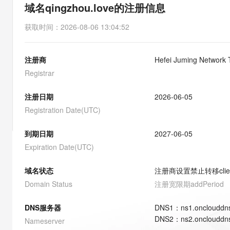
存储
天池大赛
能看、能想、能动手的多模
域名qingzhou.love的注册信息
云解析DNS
解决方案免费试用 新老
电子合同
最高领取价值200元试用
安全
网络与CDN
AI 算法大赛
Qwen3-VL-Plus
获取时间
：
2026-08-06 13:04:52
畅捷通
大数据开发治理平台 Data
AI 产品 免费试用
网络
安全
云开发大赛
Tableau 订阅
1亿+ 大模型 tokens 和 
注册商
Hefei Juming Network 
可观测
入门学习赛
中间件
AI空中课堂在线直播课
云防火墙
140+云产品 免费试用
Registrar
大模型服务
上云与迁云
云原生的云上边界网络安全
产品新客免费试用，最长1
数据库
生态解决方案
注册日期
2026-06-05
千问AI平台-Token Plan
企业出海
大模型ACA认证体验
大数据计算
Registration Date(UTC)
助力企业全员 AI 认知与能
行业生态解决方案
政企业务
媒体服务
千问AI平台-模型体验
到期日期
2027-06-05
开发者生态解决方案
在线体验全尺寸、多种模态
Expiration Date(UTC)
企业服务与云通信
AI 开发和 AI 应用解决
Happy 系列大模型
域名与网站
域名状态
注册商设置禁止转移
cli
Domain Status
注册宽限期
addPeriod
终端用户计算
DNS服务器
DNS
1
：
ns1.onclouddn
Serverless
大模型解决方案
DNS
2
：
ns2.onclouddn
Nameserver
开发工具