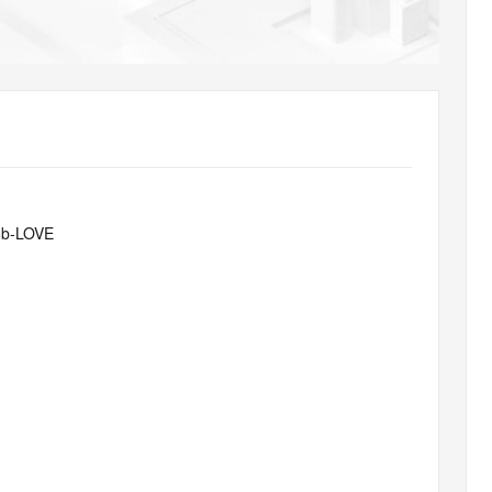
AI 应用
10分钟微调：让0.6B模型媲美235B模
多模态数据信
型
依托云原生高可用架构,实现Dify私有化部署
用1%尺寸在特定领域达到大模型90%以上效果
一个 AI 助手
超强辅助，Bol
即刻拥有 DeepSeek-R1 满血版
在企业官网、通讯软件中为客户提供 AI 客服
多种方案随心选，轻松解锁专属 DeepSeek
6b-LOVE