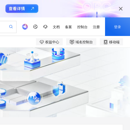
文档
备案
控制台
注册
登录
权益中心
域名控制台
移动端
验
作计划
器
AI 活动
专业服务
服务伙伴合作计划
开发者社区
加入我们
产品动态
服务平台百炼
阿里云 OPC 创新助力计划
一站式生成采购清单，支持单品或批量购买
可编辑精美 PPT 文稿
S产品伙伴计划（繁花）
峰会
CS
造的大模型服务与应用开发平台
Agency Agents：拥有专属领域专家
AI 生产力先锋
Al MaaS 服务伙伴赋能合作
域名
博文
Careers
至高可申请百万元
Qwen3.8-Max 模型上线
 轻松生成专业的 PPT
开启高性价比 AI 编程新体验
弹性可伸缩的云计算服务
先锋实践拓展 AI 生产力的边界
多领域专家智能体,一键组建 AI 虚拟交付团队
Token 补贴，五大权
计划
海大会
伙伴信用分合作计划
商标
问答
社会招聘
益加速 OPC 成功
帕鲁游戏服务器
SS
HappyHorse 打造一站式影视创作平台
飞天发布时刻
HOT
Open Search 向量检索版支
划
备案
电子书
校园招聘
联机服务器，轻松开启游戏
视频创作，一键激活电商全链路生产力
稳定、安全、高性价比、高性能的云存储服务
所见，即是所愿
持视频检索 Pipeline 功能
可视化编排打通从文字构思到成片全链路闭环
更多支持
划
公司注册
镜像站
视频生成
语音识别与合成
 智能体与工作流应用
漫剧工坊：一站式动画创作平台
AI 实训营
应用身份服务 (IDaaS)
合作伙伴培训与认证
划
上云迁移
站生成，高效打造优质广告素材
全接入的云上超级电脑
通过阿里云百炼高效搭建AI应用,助力高效开发
快速生产连贯的高质量长漫剧
从基础到进阶，Agent 创客手把手教你
OpenClaw 管理能力上线
e-1.1-T2V
Qwen3-TTS-Flash
lScope
我要反馈
查询合作伙伴
畅细腻的高质量视频
离线语音合成大模型，多语言方言自适应，低延迟高稳定
n Alibaba Cloud ISV 合作
代维服务
建企业门户网站
10 分钟搭建微信、支付宝小程序
MaxCompute MaxFrame 提
创新加速
ope
登录合作伙伴管理后台
我要建议
站，无忧落地极速上线
以可视化方式快速构建移动和 PC 门户网站
国内短信简单易用，安全可靠，秒级触达，全球覆盖200+国家和地区。
高效部署网站，快速应用到小程序
供自动弹性内存功能
e-1.1-I2V
Cosyvoice-V3-Flash