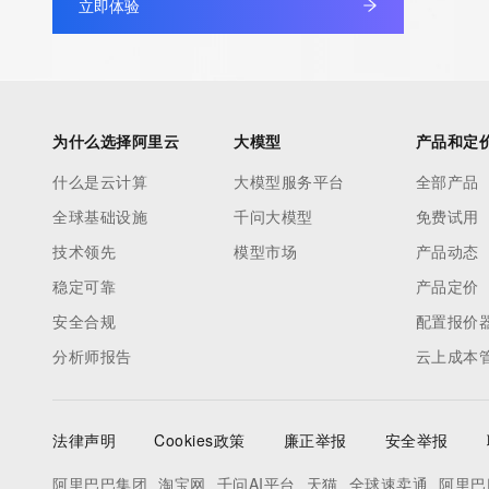
立即体验
authoritative for whois information in top-level domains it opera
under contract with the Internet Corporation for Assigned Nam
Numbers. Whois information from other top-level domains is p
a third-party under license to Tucows Registry.
为什么选择阿里云
大模型
产品和定
This service is intended only for query-based access. By using 
什么是云计算
大模型服务平台
全部产品
service, you agree that you will use any data presented only for
全球基础设施
千问大模型
免费试用
purposes and that, under no circumstances will you use (a) da
acquired for the purpose of allowing, enabling, or otherwise su
技术领先
模型市场
产品动态
the transmission by e-mail, telephone, facsimile or other
稳定可靠
产品定价
communications mechanism of mass  unsolicited, commercial a
安全合规
配置报价
or solicitations to entities other than your existing  customers; o
分析师报告
云上成本
(b) this service to enable high volume, automated, electronic 
that send queries or data to the systems of any Registrar or an
Registry except as reasonably necessary to register domain n
法律声明
Cookies政策
廉正举报
安全举报
modify existing domain name registrations.
阿里巴巴集团
淘宝网
千问AI平台
天猫
全球速卖通
阿里巴