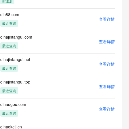
新注册
息提取
与 AI 智能体进行实时音视频通话
从文本、图片、视频中提取结构化的属性信息
构建支持视频理解的 AI 音视频实时通话应用
qin88.com
查看详情
t.diy 一步搞定创意建站
构建大模型应用的安全防护体系
最近查询
通过自然语言交互简化开发流程,全栈开发支持
通过阿里云安全产品对 AI 应用进行安全防护
qinajintangui.com
查看详情
最近查询
qinajintangui.net
查看详情
最近查询
qinajintangui.top
查看详情
最近查询
qinaogou.com
查看详情
最近查询
qinaokeji.cn