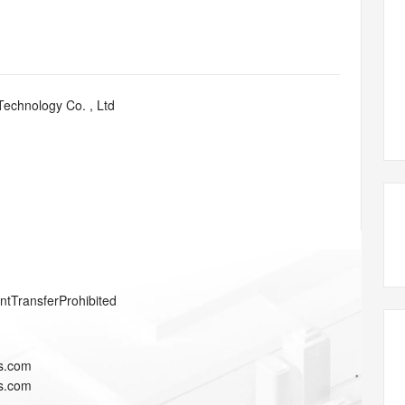
态智能体模型
旗舰 MoE 大模型，百万上下文与顶尖推理能力
图生视频，流
同享
万小智 AI 建站低至 15元/月
Qoder CN
AI 短剧/漫剧
云原生数据库 
快递物流查询
WordPress
成为服务伙
高校合作
点，立即开启云上创新
覆盖公网/内网、递归/权威、移动APP等全场景解析服务
送.CN域名，送备案服务码
基于千问大模型等，支持代码智能生成、研发智能问答
AI助力短剧
GLM-5.2
Wan2.7-T
Ubuntu
服务生态伙伴
视觉 Coding、空间感知、多模态思考等全面升级
1M上下文，专为长程任务能力而生
云工开物
企业应用
Works
Night Plan 支持 Qwen 3.8-Max
云原生大数据计算服务 MaxCompute
AI 办公
容器服务 Kub
NEW
Red Hat
30+ 款产品免费体验
Data Agent 驱动的一站式 Data+AI 开发治理平台
夜间 5 折，Qwen/Meoo/TokenPlan 客户专享
面向分析的企业级SaaS模式云数据仓库
AI智能应用
提供一站式管
科研合作
Technology Co. , Ltd
ERP
堂（旗舰版）
SUSE
智能客服
AI 应用构建
大模型原生
CRM
防护产品
2个月
自动承接线索
建站小程序
Qoder
大模型服务平台百炼-应用模版
OA 办公系统
HOT
NEW
面向真实软件
个人版上线、团队版降价；千问3.8-Max首发发尝鲜
丰富多元化的应用模版和解决方案
力提升
财税管理
模板建站
万有无界
大模型服务平台百炼-智能体
400电话
定制建站
的模型效果
灵活可视化地构建企业级 Agent
方案
广告营销
模板小程序
秒悟
人工智能平台 PAI
entTransferProhibited
定制小程序
云端极速 AI 
新一代 AI 视频生成模型，深度适配广告营销等场景
AI Native 的算法工程平台，一站式完成建模、训练、推理服务部署
APP 开发
s.com
建站系统
s.com