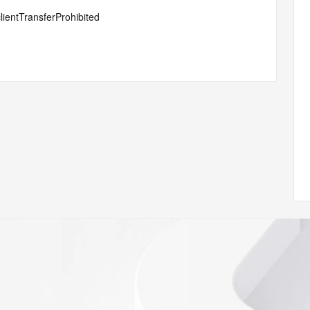
lientTransferProhibited
ann.org/wicf
69Z <<<
s://icann.org/epp
ed
rmational
Registry is