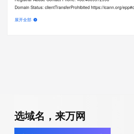
Domain Status: clientTransferProhibited https://icann.org/epp#c
Domain Status: addPeriod https://icann.org/epp#addPeriod
展开全部
Name Server: ns1.onclouddns.com
Name Server: ns2.onclouddns.com
DNSSEC: unsigned
URL of the ICANN RDDS Inaccuracy Complaint Form: https://ic
>>> Last update of WHOIS database: 2026-06-07T06:02:20.8
For more information on domain status codes, please visit http
The WHOIS information provided in this page has been redact
in compliance with ICANN's Temporary Specification for gTLD
Registration Data.
选域名，来万网
The data in this record is provided by Tucows Registry for info
purposes only, and it does not guarantee its accuracy. Tucows 