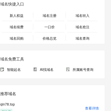
安全
畅自然，细节丰富
高表现力语音合成大模型，语音克隆听感自然
我要投诉
PolarDB
域名快捷入口
上云场景组合购
Milvus 弹性伸缩功能新增节
伴
漫剧创作，剧本、分镜、视频高效生成
100%兼容MySQL、PostgreSQL，兼容Oracle，支持集中和分布式
覆盖90%+业务场景，专享组合折扣价
点支持范围
2V
VPN
Fun-ASR
新人权益
域名注册
域名转入
文戏情感细腻自然，动作戏激烈拳拳到肉，实现更强表演能力
支持中英文自由切换，具备更强的噪声鲁棒性
ernetes 版 ACK
云聚AI 严选权益
AI 原生数据库服务发布
SSL 证书
，一键激活高效办公新体验
理容器应用的 K8s 服务
精选AI产品，从模型到应用全链提效
Agent 数据网关
域名续费
一口价
域名抢注
堡垒机
AI 用量加速计划
云原生数据库 PolarDB
应用
域名回购
价格总览
防火墙
域名查询
、识别商机，让客服更高效、服务更出色。
新老同享，达量后返
Agentic Database 发布
千问办公
主机安全
NEW
的智能体编程平台
一站式AI生产力平台
域名免费工具
AI 应用及服务市场
伶鹊
企业级人与Agent协作平台，接入和调度多个数字员工
智能客服平台，对话机器人、对话分析、智能外呼
智能起名
AI找域名
所属账号查询
AI 应用
大模型服务平台百炼 - 全妙
大模型
应用创作平台
多模态内容创作工具，已接入 DeepSeek
自然语言处理
推荐域名
数据标注
qin78.top
机器学习
查看详情