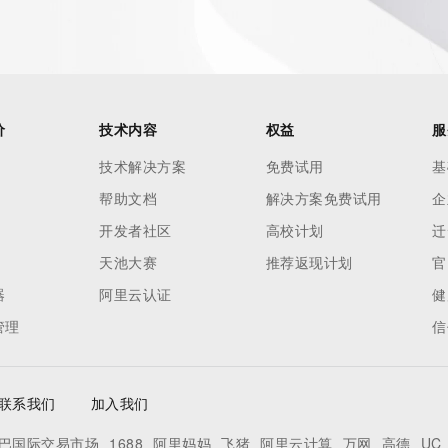
 reasonably confirmed that the requester holds a specific 
thheld data. Access to the data provided by Identity Digital 
ttps://www.identity.digital/about/policies/whois-layered-
stry Operators reserve the right to modify these terms at 
icy."

价
技术内容
权益
服
技术解决方案
免费试用
基
帮助文档
解决方案免费试用
企
开发者社区
高校计划
迁
天池大赛
推荐返现计划
官
器
阿里云认证
健
管理
信
联系我们
加入我们
巴国际交易市场
1688
阿里妈妈
飞猪
阿里云计算
万网
高德
UC