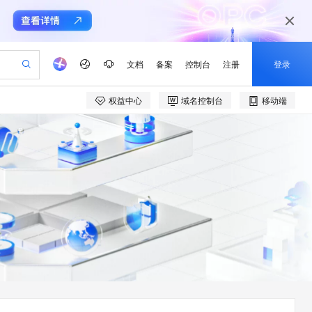
文档
备案
控制台
注册
登录
权益中心
域名控制台
移动端
验
作计划
器
AI 活动
专业服务
服务伙伴合作计划
开发者社区
加入我们
产品动态
服务平台百炼
阿里云 OPC 创新助力计划
一站式生成采购清单，支持单品或批量购买
S产品伙伴计划（繁花）
峰会
CS
造的大模型服务与应用开发平台
Qwen Audio：打造专属 AI 语音助手
一句话生成原生可编辑精美 PPT 文稿
AI 生产力先锋
Al MaaS 服务伙伴赋能合作
域名
博文
Careers
NEW
至高可申请百万元
Qwen3.8-Max 模型上线
开启高性价比 AI 编程新体验
弹性可伸缩的云计算服务
Qwen-Audio-3.0-Realtime 端到端实时语音角色扮演
输入一句话想法, 轻松生成专业的 PPT
先锋实践拓展 AI 生产力的边界
Token 补贴，五大权
计划
海大会
伙伴信用分合作计划
商标
问答
社会招聘
益加速 OPC 成功
eek-V4-Pro
SS
一键部署幻兽帕鲁游戏服务器
飞天发布时刻
HOT
Open Search 向量检索版支
划
备案
电子书
校园招聘
pSeek-V4-Pro
视频创作，一键激活电商全链路生产力
稳定、安全、高性价比、高性能的云存储服务
一键购买专属联机服务器，轻松开启游戏
所见，即是所愿
持视频检索 Pipeline 功能
更多支持
划
公司注册
镜像站
视频生成
语音识别与合成
专属 QwenPaw
漫剧工坊：一站式动画创作平台
AI 实训营
HOT
应用身份服务 (IDaaS)
合作伙伴培训与认证
划
上云迁移
站生成，高效打造优质广告素材
全接入的云上超级电脑
从聊天伙伴进化为能主动干活的本地数字员工
快速生产连贯的高质量长漫剧
从基础到进阶，Agent 创客手把手教你
OpenClaw 管理能力上线
e-1.1-T2V
Qwen3-TTS-Flash
lScope
我要反馈
查询合作伙伴
畅细腻的高质量视频
离线语音合成大模型，多语言方言自适应，低延迟高稳定
n Alibaba Cloud ISV 合作
代维服务
建企业门户网站
10 分钟搭建微信、支付宝小程序
MaxCompute MaxFrame 提
创新加速
ope
登录合作伙伴管理后台
我要建议
站，无忧落地极速上线
以可视化方式快速构建移动和 PC 门户网站
国内短信简单易用，安全可靠，秒级触达，全球覆盖200+国家和地区。
高效部署网站，快速应用到小程序
供自动弹性内存功能
e-1.1-I2V
Cosyvoice-V3-Flash