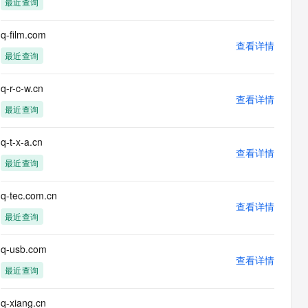
最近查询
息提取
与 AI 智能体进行实时音视频通话
从文本、图片、视频中提取结构化的属性信息
构建支持视频理解的 AI 音视频实时通话应用
q-film.com
查看详情
t.diy 一步搞定创意建站
构建大模型应用的安全防护体系
最近查询
通过自然语言交互简化开发流程,全栈开发支持
通过阿里云安全产品对 AI 应用进行安全防护
q-r-c-w.cn
查看详情
最近查询
q-t-x-a.cn
查看详情
最近查询
q-tec.com.cn
查看详情
最近查询
q-usb.com
查看详情
最近查询
q-xiang.cn