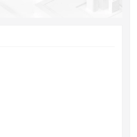
AI 应用
10分钟微调：让0.6B模型媲美235B模
多模态数据信
型
依托云原生高可用架构,实现Dify私有化部署
用1%尺寸在特定领域达到大模型90%以上效果
一个 AI 助手
超强辅助，Bol
即刻拥有 DeepSeek-R1 满血版
在企业官网、通讯软件中为客户提供 AI 客服
多种方案随心选，轻松解锁专属 DeepSeek