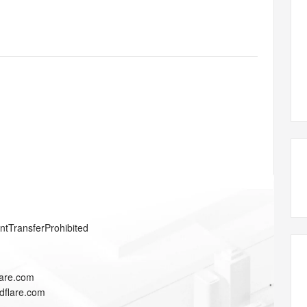
态智能体模型
旗舰 MoE 大模型，百万上下文与顶尖推理能力
图生视频，流
同享
万小智 AI 建站低至 15元/月
Qoder CN
AI 短剧/漫剧
云原生数据库 
快递物流查询
WordPress
成为服务伙
高校合作
点，立即开启云上创新
覆盖公网/内网、递归/权威、移动APP等全场景解析服务
送.CN域名，送备案服务码
基于千问大模型等，支持代码智能生成、研发智能问答
AI助力短剧
GLM-5.2
Wan2.7-T
Ubuntu
服务生态伙伴
视觉 Coding、空间感知、多模态思考等全面升级
1M上下文，专为长程任务能力而生
云工开物
企业应用
Works
Night Plan 支持 Qwen 3.8-Max
云原生大数据计算服务 MaxCompute
AI 办公
容器服务 Kub
NEW
Red Hat
30+ 款产品免费体验
Data Agent 驱动的一站式 Data+AI 开发治理平台
夜间 5 折，Qwen/Meoo/TokenPlan 客户专享
面向分析的企业级SaaS模式云数据仓库
AI智能应用
提供一站式管
科研合作
ERP
堂（旗舰版）
SUSE
智能客服
AI 应用构建
大模型原生
CRM
防护产品
2个月
自动承接线索
建站小程序
Qoder
大模型服务平台百炼-应用模版
OA 办公系统
HOT
NEW
面向真实软件
个人版上线、团队版降价；千问3.8-Max首发发尝鲜
丰富多元化的应用模版和解决方案
力提升
财税管理
模板建站
万有无界
大模型服务平台百炼-智能体
400电话
定制建站
的模型效果
灵活可视化地构建企业级 Agent
方案
广告营销
模板小程序
秒悟
人工智能平台 PAI
entTransferProhibited
定制小程序
云端极速 AI 
新一代 AI 视频生成模型，深度适配广告营销等场景
AI Native 的算法工程平台，一站式完成建模、训练、推理服务部署
APP 开发
lare.com
建站系统
udflare.com