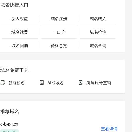
安全
畅自然，细节丰富
高表现力语音合成大模型，语音克隆听感自然
我要投诉
PolarDB
域名快捷入口
上云场景组合购
Milvus 弹性伸缩功能新增节
伴
漫剧创作，剧本、分镜、视频高效生成
100%兼容MySQL、PostgreSQL，兼容Oracle，支持集中和分布式
覆盖90%+业务场景，专享组合折扣价
点支持范围
2V
VPN
Fun-ASR
新人权益
域名注册
域名转入
文戏情感细腻自然，动作戏激烈拳拳到肉，实现更强表演能力
支持中英文自由切换，具备更强的噪声鲁棒性
ernetes 版 ACK
云聚AI 严选权益
AI 原生数据库服务发布
SSL 证书
，一键激活高效办公新体验
理容器应用的 K8s 服务
精选AI产品，从模型到应用全链提效
Agent 数据网关
域名续费
一口价
域名抢注
堡垒机
AI 用量加速计划
云原生数据库 PolarDB
应用
域名回购
价格总览
防火墙
域名查询
、识别商机，让客服更高效、服务更出色。
新老同享，达量后返
Agentic Database 发布
千问办公
主机安全
NEW
的智能体编程平台
一站式AI生产力平台
域名免费工具
AI 应用及服务市场
伶鹊
企业级人与Agent协作平台，接入和调度多个数字员工
智能客服平台，对话机器人、对话分析、智能外呼
智能起名
AI找域名
所属账号查询
AI 应用
大模型服务平台百炼 - 全妙
大模型
应用创作平台
多模态内容创作工具，已接入 DeepSeek
自然语言处理
推荐域名
数据标注
q-b-p-j.cn
机器学习
查看详情