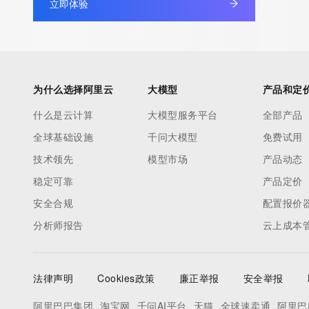
立即体验
non-public data may be provided, upon request, where it can be
legitimate interest and a proper legal basis for accessing the wi
can be requested by submitting a request via the form found at h
access/ Identity Digital Inc. and, if applicable, the primary Regi
any time. By submitting this query, you agree to abide by this pol
为什么选择阿里云
大模型
产品和定
      ],

什么是云计算
大模型服务平台
全部产品
      "links": [

全球基础设施
千问大模型
免费试用
        {

          "value": "https://rdap.identitydigital.services/rdap/domain/q.info",

技术领先
模型市场
产品动态
          "rel": "terms-of-service",

稳定可靠
产品定价
          "href": "https://www.identity.digital/policies/rdds-access-policy",

安全合规
配置报价
          "type": "text/html"

分析师报告
云上成本
        }

      ]

    },

法律声明
Cookies政策
廉正举报
安全举报
    {

      "title": "Status Codes",

阿里巴巴集团
淘宝网
千问AI平台
天猫
全球速卖通
阿里巴