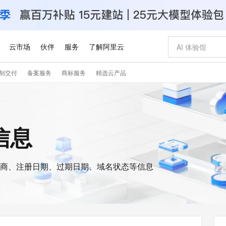
云市场
伙伴
服务
了解阿里云
制交付
备案服务
商标服务
精选云产品
AI 特惠
数据与 API
成为产品伙伴
企业增值服务
最佳实践
价格计算器
AI 场景体
基础软件
产品伙伴合
阿里云认证
市场活动
配置报价
大模型
自助选配和估算价格
新方式
睿译宝，AI翻译排版一步到位
智启 AI 普惠权益
产品生态集成认证中心
企业支持计划
云上春晚
域名与网站
千问官方 MaaS 平台，为开发者和 Agent 而生，新用户赠送 1 亿 + tokens 额度
AI Coding
阿里云Maa
2026 阿里云
云服务器 E
为企业打
数据集
Windows
大模型认证
模型
NEW
交付可用成果
值低价云产品抢先购
上传文档即自动完成翻译和格式还原
至高享 1亿+免费 tokens，加速 Al 应用落地
提供智能易用的域名与建站服务
智能编程，一键
安全可靠、
s信息
产品生态伙伴
专家技术服务
云上奥运之旅
弹性计算合作
阿里云中企出
手机三要素
宝塔 Linux
全部认证
价格优势
有专属领域专家
GLM-5.2：长任务时代开源旗舰模型
阿里云 OPC 创新助力计划
千问大模型
即刻拥有 DeepS
AI 电商营销
对象存储 O
大模型
产品生态伙伴工作台
企业增值服务台
云栖战略参考
云存储合作计
云栖大会
身份实名认证
CentOS
训练营
推动算力普惠，释放技术红利
最高返9万
多领域专家智能体,一键组建 AI 虚拟交付团队
快速构建应用程序和网站，即刻迈出上云第一步
至高百万元 Token 补贴，加速一人公司成长
多元化、高性能、安全可靠的大模型服务
真正可用的 1M 上下文,一次完成代码全链路开发
轻松解锁专属 Dee
从图文生成到
云上的中国
数据库合作计
活动全景
短信
Docker
图片和
商、注册日期、过期日期、域名状态等信息
站式影视创作平台
Hermes Agent，打造自进化智能体
Token Plan 模型订阅计划
数字证书管理服务（原SSL证书）
5 分钟轻松部署
AI 广告创作
无影云电脑
企业成长
NEW
信息公告
看见新力量
云网络合作计
OCR 文字识别
JAVA
证享300元代金券
可视化编排打通从文字构思到成片全链路闭环
全托管，含MySQL、PostgreSQL、SQL Server、MariaDB多引擎
自主进化，持久记忆，越用越聪明
Qwen3.8-Max 首发尝鲜，限时加量 10 倍，夜间低至2折
实现全站HTTPS，呈现可信的WEB访问
图文、视频一
随时随地安
Kimi-K3
HappyHors
NEW
魔搭 Mode
loud
服务实践
官网公告
Kimi 最新旗舰模型，长程编程与推理利器
让文字生成流
金融模力时刻
Salesforce O
版
发票查验
全能环境
Claude Code + GStack 打造工程团队
千问办公，限时限量积分加倍
Qoder
低代码高效构
AI 建站
短信服务
型
NEW
作计划
计划
创新中心
魔搭 ModelSc
健康状态
理服务
让AI从“聊天伙伴”进化为能干活的“数字员工”
安装技能 GStack，拥有专属 AI 工程团队
你的AI工作搭子，覆盖日常办公高频场景
面向真实软件的智能体编程平台
0 代码专业建
客户案例
天气预报查询
操作系统
Deepseek-v4-pro
HappyHors
态合作计划