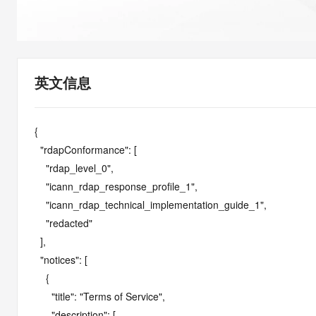
快速部署 Dify，高效搭建 
迁移与运维管理
10 分钟在聊天系统中增加
专有云
英文信息
{

  "rdapConformance": [

    "rdap_level_0",

    "icann_rdap_response_profile_1",

    "icann_rdap_technical_implementation_guide_1",

    "redacted"

  ],

  "notices": [

    {

      "title": "Terms of Service",

      "description": [
