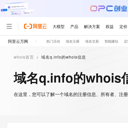
大模型
产品
解决方案
权益
定价
阿里云万网
热门活动
域名注册
域名交易
智能建站
定
大模型
产品
解决方案
权益
定价
云市场
伙伴
服务
了解阿里云
精选产品
精选解决方案
普惠上云
产品定价
精选商城
成为销售伙伴
售前咨询
为什么选择阿里云
千问AI平台
whois首页
>
域名q.info的whois信息
了解云产品的定价详情
大模型服务平台百炼
千问办公，解锁你的工作
普惠上云 官方力荐
分销伙伴
在线服务
网站建设
什么是云计算
大
大模型服务与应用平台
企业级Agent产品，直接
云服务器38元/年起，超
域名q.info的whoi
咨询伙伴
多端小程序
技术领先
云上成本管理
售后服务
轻量应用服务器
Agency Agents：拥
官方推荐返现计划
大模型
精选产品
精选解决方案
Salesforce 国际版订阅
稳定可靠
管理和优化成本
推荐新用户得奖励，单订单
销售伙伴合作计划
自助服务
友盟天域
安全合规
人工智能与机器学习
AI
文本生成
在这里，您可以了解一个域名的注册信息、所有者、注册
云数据库 RDS
HappyHorse 打造一
云工开物
无影生态合作计划
在线服务
观测云
分析师报告
高校专属算力普惠，学生认
计算
互联网应用开发
Qwen3.8-Max
HOT
Salesforce On Alibaba C
工单服务
智能体时代全能旗舰模型
Tuya 物联网平台阿里云
研究报告与白皮书
人工智能平台 PAI
快速拥有专属 OpenClaw
大模
Consulting Partner 合
大数据
容器
免费试用
短信专区
一站式AI开发、训练和推
蓝凌 OA
Qwen3.7-Plus
AI 大模型销售与服务生
现代化应用