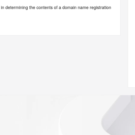
d by Identity Digital or, if the record pertains to a TLD not 
istry Operator for informational purposes only, and neither 
y. This service is intended only for query-based access. You 
at, under no circumstances will you use this data to (a) 
telephone, or facsimile of mass unsolicited, commercial 
ient's own existing customers; or (b) enable high volume, 
systems of Identity Digital, a Registrar, or Registry 
mes or modify existing registrations. When using the 
 is not a replacement for standard EPP commands to the 
red domain objects. The RDAP service may be scheduled for 
es to the RDAP services are throttled. If too many 
ime, the service will begin to reject further queries for a 
buse of the RDAP system through data mining is mitigated 
. Where applicable, the presence of a [Non-Public Data] 
to applicable data privacy laws or requirements. Should you 
 available through the registrar URL listed above. Access to 