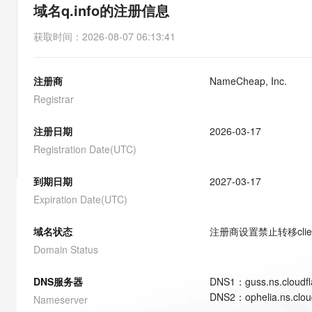
存储
天池大赛
能看、能想、能动手的多模
域名q.info的注册信息
云解析DNS
解决方案免费试用 新老
电子合同
最高领取价值200元试用
安全
网络与CDN
AI 算法大赛
Qwen3-VL-Plus
获取时间
：
2026-08-07 06:13:41
畅捷通
大数据开发治理平台 Data
AI 产品 免费试用
网络
安全
云开发大赛
Tableau 订阅
1亿+ 大模型 tokens 和 
注册商
NameCheap, Inc.
可观测
入门学习赛
中间件
AI空中课堂在线直播课
云防火墙
140+云产品 免费试用
Registrar
大模型服务
上云与迁云
云原生的云上边界网络安全
产品新客免费试用，最长1
数据库
生态解决方案
注册日期
2026-03-17
千问AI平台-Token Plan
企业出海
大模型ACA认证体验
大数据计算
Registration Date(UTC)
助力企业全员 AI 认知与能
行业生态解决方案
政企业务
媒体服务
千问AI平台-模型体验
到期日期
2027-03-17
开发者生态解决方案
在线体验全尺寸、多种模态
Expiration Date(UTC)
企业服务与云通信
AI 开发和 AI 应用解决
Happy 系列大模型
域名与网站
域名状态
注册商设置禁止转移
cli
Domain Status
终端用户计算
DNS服务器
DNS
1
：
guss.ns.cloudf
Serverless
大模型解决方案
DNS
2
：
ophelia.ns.clo
Nameserver
开发工具