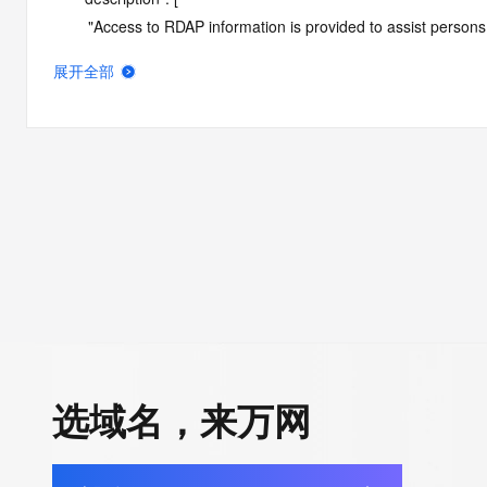
        "Access to RDAP information is provided to assist persons in determining the contents of a domain name registration 
record in the registry database. The data in this record is provide
展开全部
operated by Identity Digital, then the corresponding primary Reg
Identity Digital nor the Registry Operator guarantee its accurac
agree that you will use this data only for lawful purposes and th
allow, enable, or otherwise support the transmission by e-mail, 
advertising or solicitations to entities other than the data recip
automated, electronic processes that send queries or data to the 
Operator except as reasonably necessary to register domain na
RDAP service, please consider the following: the RDAP service
SRS service. RDAP is not considered authoritative for registe
downtime during production or OT&E maintenance periods. Queri
queries are received from a single IP address within a specified t
period of time to prevent disruption of RDAP service access. A
选域名，来万网
by detecting and limiting bulk query access from single sources
tag indicates that such data is not made publicly available due 
wish to contact the registrant, please refer to the RDAP records