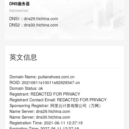
DNS服务器
Nameserver
DNS
1
：
dns29.hichina.com
DNS
2
：
dns30.hichina.com
英文信息
Domain Name: putianshoes.com.cn
ROID: 20210611s10011s92929347-cn
Domain Status: ok
Registrant: REDACTED FOR PRIVACY
Registrant Contact Email: REDACTED FOR PRIVACY
Sponsoring Registrar: 阿里云计算有限公司（万网）
Name Server: dns29.hichina.com
Name Server: dns30.hichina.com
Registration Time: 2021-06-11 12:37:19
Expiration Time: 2027-06-11 12:37:19