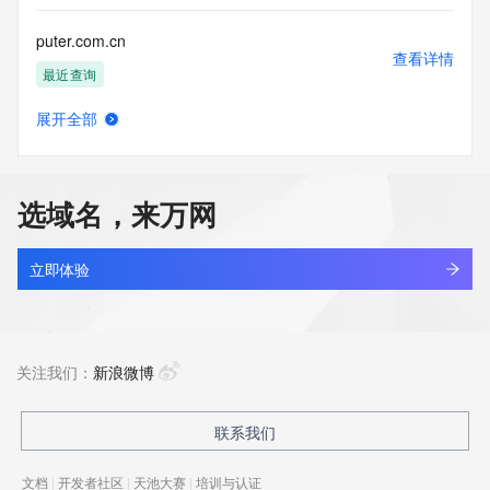
puter.com.cn
查看详情
最近查询
展开全部
putermegap.com
查看详情
新注册
选域名，来万网
putermegas.com
查看详情
新注册
立即体验
putermegax.com
查看详情
新注册
关注我们：
新浪微博
putian-jufeng.cn
联系我们
查看详情
最近查询
文档
|
开发者社区
|
天池大赛
|
培训与认证