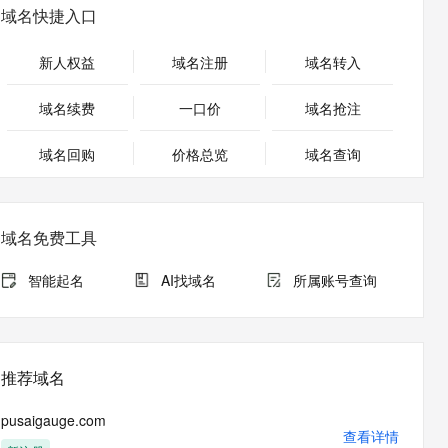
安全
畅自然，细节丰富
高表现力语音合成大模型，语音克隆听感自然
我要投诉
PolarDB
域名快捷入口
上云场景组合购
Milvus 弹性伸缩功能新增节
伴
漫剧创作，剧本、分镜、视频高效生成
100%兼容MySQL、PostgreSQL，兼容Oracle，支持集中和分布式
覆盖90%+业务场景，专享组合折扣价
点支持范围
2V
VPN
Fun-ASR
新人权益
域名注册
域名转入
文戏情感细腻自然，动作戏激烈拳拳到肉，实现更强表演能力
支持中英文自由切换，具备更强的噪声鲁棒性
ernetes 版 ACK
云聚AI 严选权益
AI 原生数据库服务发布
SSL 证书
，一键激活高效办公新体验
理容器应用的 K8s 服务
精选AI产品，从模型到应用全链提效
Agent 数据网关
域名续费
一口价
域名抢注
堡垒机
AI 用量加速计划
云原生数据库 PolarDB
应用
域名回购
价格总览
防火墙
域名查询
、识别商机，让客服更高效、服务更出色。
新老同享，达量后返
Agentic Database 发布
千问办公
主机安全
NEW
的智能体编程平台
一站式AI生产力平台
域名免费工具
AI 应用及服务市场
伶鹊
企业级人与Agent协作平台，接入和调度多个数字员工
智能客服平台，对话机器人、对话分析、智能外呼
智能起名
AI找域名
所属账号查询
AI 应用
大模型服务平台百炼 - 全妙
大模型
应用创作平台
多模态内容创作工具，已接入 DeepSeek
自然语言处理
推荐域名
数据标注
pusaigauge.com
机器学习
查看详情