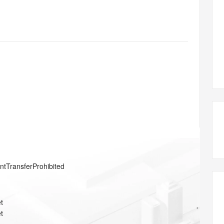
态智能体模型
旗舰 MoE 大模型，百万上下文与顶尖推理能力
图生视频，流
同享
万小智 AI 建站低至 15元/月
Qoder CN
AI 短剧/漫剧
云原生数据库 
快递物流查询
WordPress
成为服务伙
高校合作
点，立即开启云上创新
覆盖公网/内网、递归/权威、移动APP等全场景解析服务
送.CN域名，送备案服务码
基于千问大模型等，支持代码智能生成、研发智能问答
AI助力短剧
GLM-5.2
Wan2.7-T
Ubuntu
服务生态伙伴
视觉 Coding、空间感知、多模态思考等全面升级
1M上下文，专为长程任务能力而生
云工开物
企业应用
Works
Night Plan 支持 Qwen 3.8-Max
云原生大数据计算服务 MaxCompute
AI 办公
容器服务 Kub
NEW
Red Hat
30+ 款产品免费体验
Data Agent 驱动的一站式 Data+AI 开发治理平台
夜间 5 折，Qwen/Meoo/TokenPlan 客户专享
面向分析的企业级SaaS模式云数据仓库
AI智能应用
提供一站式管
科研合作
ERP
堂（旗舰版）
SUSE
智能客服
AI 应用构建
大模型原生
CRM
防护产品
2个月
自动承接线索
建站小程序
Qoder
大模型服务平台百炼-应用模版
OA 办公系统
HOT
NEW
面向真实软件
个人版上线、团队版降价；千问3.8-Max首发发尝鲜
丰富多元化的应用模版和解决方案
力提升
财税管理
模板建站
万有无界
大模型服务平台百炼-智能体
400电话
定制建站
的模型效果
灵活可视化地构建企业级 Agent
方案
广告营销
模板小程序
秒悟
人工智能平台 PAI
entTransferProhibited
定制小程序
云端极速 AI 
新一代 AI 视频生成模型，深度适配广告营销等场景
AI Native 的算法工程平台，一站式完成建模、训练、推理服务部署
APP 开发
t
建站系统
t