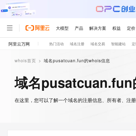
大模型
产品
解决方案
权益
定价
阿里云万网
热门活动
域名注册
域名交易
智能建站
定
大模型
产品
解决方案
权益
定价
云市场
伙伴
服务
了解阿里云
精选产品
精选解决方案
普惠上云
产品定价
精选商城
成为销售伙伴
售前咨询
为什么选择阿里云
千问AI平台
whois首页
>
域名pusatcuan.fun的whois信息
了解云产品的定价详情
大模型服务平台百炼
千问办公，解锁你的工作
普惠上云 官方力荐
分销伙伴
在线服务
网站建设
什么是云计算
大
大模型服务与应用平台
企业级Agent产品，直接
云服务器38元/年起，超
域名pusatcuan.fu
咨询伙伴
多端小程序
技术领先
云上成本管理
售后服务
轻量应用服务器
Agency Agents：拥
官方推荐返现计划
大模型
精选产品
精选解决方案
Salesforce 国际版订阅
稳定可靠
管理和优化成本
推荐新用户得奖励，单订单
销售伙伴合作计划
自助服务
友盟天域
安全合规
人工智能与机器学习
AI
文本生成
在这里，您可以了解一个域名的注册信息、所有者、注册
云数据库 RDS
HappyHorse 打造一
云工开物
无影生态合作计划
在线服务
观测云
分析师报告
高校专属算力普惠，学生认
计算
互联网应用开发
Qwen3.8-Max
HOT
Salesforce On Alibaba C
工单服务
智能体时代全能旗舰模型
Tuya 物联网平台阿里云
研究报告与白皮书
人工智能平台 PAI
快速拥有专属 OpenClaw
大模
Consulting Partner 合
大数据
容器
免费试用
短信专区
一站式AI开发、训练和推
蓝凌 OA
Qwen3.7-Plus
AI 大模型销售与服务生
现代化应用