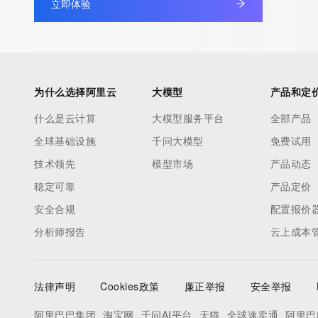
立即体验
authoritative for whois information in top-level domains it opera
under contract with the Internet Corporation for Assigned Nam
Numbers. Whois information from other top-level domains is p
a third-party under license to Tucows Registry.
为什么选择阿里云
大模型
产品和定
This service is intended only for query-based access. By using 
什么是云计算
大模型服务平台
全部产品
service, you agree that you will use any data presented only for
全球基础设施
千问大模型
免费试用
purposes and that, under no circumstances will you use (a) da
acquired for the purpose of allowing, enabling, or otherwise su
技术领先
模型市场
产品动态
the transmission by e-mail, telephone, facsimile or other
稳定可靠
产品定价
communications mechanism of mass  unsolicited, commercial a
安全合规
配置报价
or solicitations to entities other than your existing  customers; o
分析师报告
云上成本
(b) this service to enable high volume, automated, electronic 
that send queries or data to the systems of any Registrar or an
Registry except as reasonably necessary to register domain n
法律声明
Cookies政策
廉正举报
安全举报
modify existing domain name registrations.
阿里巴巴集团
淘宝网
千问AI平台
天猫
全球速卖通
阿里巴