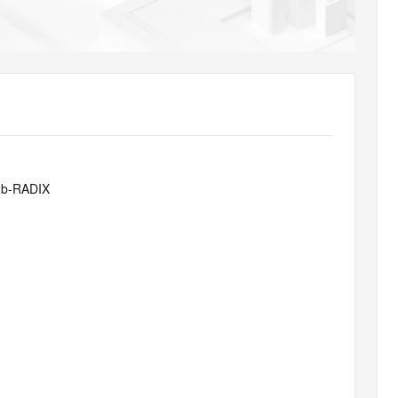
AI 应用
10分钟微调：让0.6B模型媲美235B模
多模态数据信
型
依托云原生高可用架构,实现Dify私有化部署
用1%尺寸在特定领域达到大模型90%以上效果
一个 AI 助手
超强辅助，Bol
即刻拥有 DeepSeek-R1 满血版
在企业官网、通讯软件中为客户提供 AI 客服
多种方案随心选，轻松解锁专属 DeepSeek
2b-RADIX