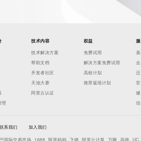
tes
es and
rovided by
价
技术内容
权益
服
this
技术解决方案
免费试用
基
 lawful
帮助文档
解决方案免费试用
企
ta
pporting
开发者社区
高校计划
迁
天池大赛
推荐返现计划
官
dvertising
器
阿里云认证
健
r
管理
信
processes
y
ames or
联系我们
加入我们
巴国际交易市场
1688
阿里妈妈
飞猪
阿里云计算
万网
高德
UC