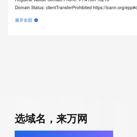
Domain Status: clientTransferProhibited https://icann.org/epp#c
Domain Status: addPeriod https://icann.org/epp#addPeriod
展开全部
Name Server: ns1.dyna-ns.net
Name Server: ns2.dyna-ns.net
DNSSEC: unsigned
URL of the ICANN RDDS Inaccuracy Complaint Form: https://ic
>>> Last update of WHOIS database: 2026-06-05T06:33:07.6
For more information on domain status codes, please visit http
The WHOIS information provided in this page has been redact
in compliance with ICANN's Temporary Specification for gTLD
Registration Data.
选域名，来万网
The data in this record is provided by Tucows Registry for info
purposes only, and it does not guarantee its accuracy. Tucows 