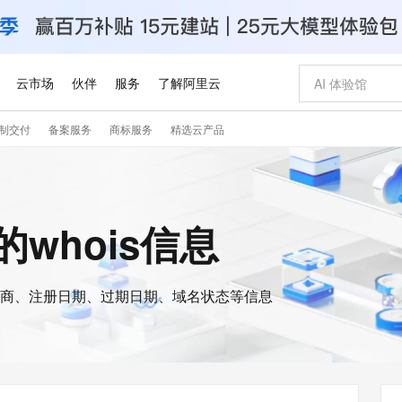
云市场
伙伴
服务
了解阿里云
制交付
备案服务
商标服务
精选云产品
AI 特惠
数据与 API
成为产品伙伴
企业增值服务
最佳实践
价格计算器
AI 场景体
基础软件
产品伙伴合
阿里云认证
市场活动
配置报价
大模型
自助选配和估算价格
新方式
睿译宝，AI翻译排版一步到位
智启 AI 普惠权益
产品生态集成认证中心
企业支持计划
云上春晚
域名与网站
千问官方 MaaS 平台，为开发者和 Agent 而生，新用户赠送 1 亿 + tokens 额度
Qwen Aud
AI Coding
阿里云Maa
2026 阿里云
云服务器 E
为企业打
数据集
Windows
大模型认证
模型
NEW
NEW
交付可用成果
值低价云产品抢先购
上传文档即自动完成翻译和格式还原
至高享 1亿+免费 tokens，加速 Al 应用落地
提供智能易用的域名与建站服务
智能编程，一键
安全可靠、
n的whois信息
产品生态伙伴
专家技术服务
云上奥运之旅
弹性计算合作
阿里云中企出
手机三要素
宝塔 Linux
全部认证
价格优势
有专属领域专家
GLM-5.2：长任务时代开源旗舰模型
阿里云 OPC 创新助力计划
千问大模型
即刻拥有 DeepS
AI 电商营销
对象存储 O
大模型
产品生态伙伴工作台
企业增值服务台
云栖战略参考
云存储合作计
云栖大会
身份实名认证
CentOS
训练营
推动算力普惠，释放技术红利
最高返9万
多领域专家智能体,一键组建 AI 虚拟交付团队
快速构建应用程序和网站，即刻迈出上云第一步
至高百万元 Token 补贴，加速一人公司成长
多元化、高性能、安全可靠的大模型服务
真正可用的 1M 上下文,一次完成代码全链路开发
轻松解锁专属 Dee
从图文生成到
云上的中国
数据库合作计
活动全景
短信
Docker
图片和
商、注册日期、过期日期、域名状态等信息
站式影视创作平台
Hermes Agent，打造自进化智能体
Token Plan 模型订阅计划
数字证书管理服务（原SSL证书）
5 分钟轻松部署
AI 广告创作
无影云电脑
企业成长
NEW
信息公告
看见新力量
云网络合作计
OCR 文字识别
JAVA
证享300元代金券
可视化编排打通从文字构思到成片全链路闭环
全托管，含MySQL、PostgreSQL、SQL Server、MariaDB多引擎
自主进化，持久记忆，越用越聪明
Qwen3.8-Max 首发尝鲜，限时加量 10 倍，夜间低至2折
实现全站HTTPS，呈现可信的WEB访问
图文、视频一
随时随地安
Kimi-K3
HappyHors
NEW
魔搭 Mode
loud
服务实践
官网公告
Kimi 最新旗舰模型，长程编程与推理利器
让文字生成流
金融模力时刻
Salesforce O
版
发票查验
全能环境
Claude Code + GStack 打造工程团队
千问办公，限时限量积分加倍
Qoder
低代码高效构
AI 建站
短信服务
型
NEW
作计划
计划
创新中心
魔搭 ModelSc
健康状态
理服务
让AI从“聊天伙伴”进化为能干活的“数字员工”
安装技能 GStack，拥有专属 AI 工程团队
你的AI工作搭子，覆盖日常办公高频场景
面向真实软件的智能体编程平台
0 代码专业建
客户案例
天气预报查询
操作系统
Deepseek-v4-pro
HappyHors
态合作计划