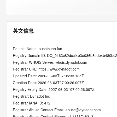
快速部署 Dify，高效搭建 
迁移与运维管理
10 分钟在聊天系统中增加
专有云
英文信息
Domain Name: pusatcuan.fun
Registry Domain ID: DO_9163c82dccf4b3e086b8edb4b480bc
Registrar WHOIS Server: whois.dynadot.com
Registrar URL: https://www.dynadot.com
Updated Date: 2026-06-03T07:05:33.165Z
Creation Date: 2026-06-03T07:00:26.007Z
Registry Expiry Date: 2027-06-03T07:00:26.007Z
Registrar: Dynadot Inc
Registrar IANA ID: 472
Registrar Abuse Contact Email: abuse@dynadot.com
Registrar Abuse Contact Phone: +1.4158718213