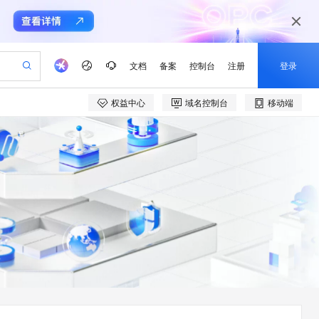
文档
备案
控制台
注册
登录
权益中心
域名控制台
移动端
验
作计划
器
AI 活动
专业服务
服务伙伴合作计划
开发者社区
加入我们
产品动态
服务平台百炼
阿里云 OPC 创新助力计划
一站式生成采购清单，支持单品或批量购买
io：打造专属 AI 语音助手
S产品伙伴计划（繁花）
峰会
CS
造的大模型服务与应用开发平台
一句话生成原生可编辑精美 PPT 文稿
AI 生产力先锋
Al MaaS 服务伙伴赋能合作
域名
博文
Careers
至高可申请百万元
Qwen3.8-Max 模型上线
开启高性价比 AI 编程新体验
弹性可伸缩的云计算服务
Qwen-Audio-3.0-Realtime 端到端实时语音角色扮演
输入一句话想法, 轻松生成专业的 PPT
先锋实践拓展 AI 生产力的边界
Token 补贴，五大权
计划
海大会
伙伴信用分合作计划
商标
问答
社会招聘
益加速 OPC 成功
eek-V4-Pro
SS
一键部署幻兽帕鲁游戏服务器
飞天发布时刻
HOT
Open Search 向量检索版支
划
备案
电子书
校园招聘
pSeek-V4-Pro
视频创作，一键激活电商全链路生产力
稳定、安全、高性价比、高性能的云存储服务
一键购买专属联机服务器，轻松开启游戏
所见，即是所愿
持视频检索 Pipeline 功能
更多支持
划
公司注册
镜像站
视频生成
语音识别与合成
专属 QwenPaw
漫剧工坊：一站式动画创作平台
AI 实训营
HOT
应用身份服务 (IDaaS)
合作伙伴培训与认证
划
上云迁移
站生成，高效打造优质广告素材
全接入的云上超级电脑
从聊天伙伴进化为能主动干活的本地数字员工
快速生产连贯的高质量长漫剧
从基础到进阶，Agent 创客手把手教你
OpenClaw 管理能力上线
e-1.1-T2V
Qwen3-TTS-Flash
lScope
我要反馈
查询合作伙伴
畅细腻的高质量视频
离线语音合成大模型，多语言方言自适应，低延迟高稳定
n Alibaba Cloud ISV 合作
代维服务
建企业门户网站
10 分钟搭建微信、支付宝小程序
MaxCompute MaxFrame 提
创新加速
ope
登录合作伙伴管理后台
我要建议
站，无忧落地极速上线
以可视化方式快速构建移动和 PC 门户网站
国内短信简单易用，安全可靠，秒级触达，全球覆盖200+国家和地区。
高效部署网站，快速应用到小程序
供自动弹性内存功能
e-1.1-I2V
Cosyvoice-V3-Flash