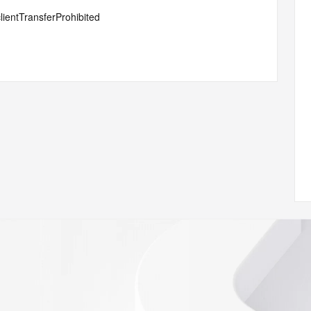
lientTransferProhibited
ann.org/wicf
71Z <<<
s://icann.org/epp
ed
rmational
Registry is