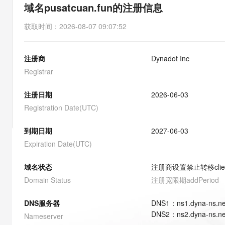
存储
天池大赛
能看、能想、能动手的多模
域名pusatcuan.fun的注册信息
云解析DNS
解决方案免费试用 新老
电子合同
最高领取价值200元试用
安全
网络与CDN
AI 算法大赛
Qwen3-VL-Plus
获取时间
：
2026-08-07 09:07:52
畅捷通
大数据开发治理平台 Data
AI 产品 免费试用
网络
安全
云开发大赛
Tableau 订阅
1亿+ 大模型 tokens 和 
注册商
Dynadot Inc
可观测
入门学习赛
中间件
AI空中课堂在线直播课
云防火墙
140+云产品 免费试用
Registrar
大模型服务
上云与迁云
云原生的云上边界网络安全
产品新客免费试用，最长1
数据库
生态解决方案
注册日期
2026-06-03
千问AI平台-Token Plan
企业出海
大模型ACA认证体验
大数据计算
Registration Date(UTC)
助力企业全员 AI 认知与能
行业生态解决方案
政企业务
媒体服务
千问AI平台-模型体验
到期日期
2027-06-03
开发者生态解决方案
在线体验全尺寸、多种模态
Expiration Date(UTC)
企业服务与云通信
AI 开发和 AI 应用解决
Happy 系列大模型
域名与网站
域名状态
注册商设置禁止转移
cli
Domain Status
注册宽限期
addPeriod
终端用户计算
DNS服务器
DNS
1
：
ns1.dyna-ns.ne
Serverless
大模型解决方案
DNS
2
：
ns2.dyna-ns.ne
Nameserver
开发工具