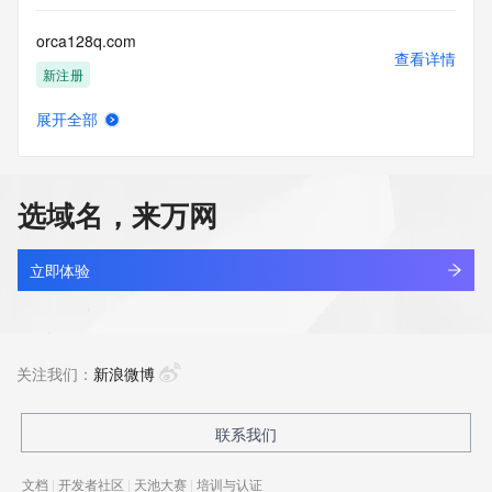
orca128q.com
查看详情
新注册
展开全部
orca3d.cn
查看详情
最近查询
选域名，来万网
orchardnova.com
查看详情
新注册
立即体验
orchardwind.cn
查看详情
最近查询
关注我们：
新浪微博
orchestrai.cn
联系我们
查看详情
最近查询
文档
|
开发者社区
|
天池大赛
|
培训与认证