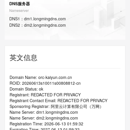
DNS服务器
Nameserver
DNS
1
：
dm1.longmingdns.com
DNS
2
：
dm2.longmingdns.com
英文信息
Domain Name: orc-kaiyun.com.cn
ROID: 20260613s10011s00808812-cn
Domain Status: ok
Registrant: REDACTED FOR PRIVACY
Registrant Contact Email: REDACTED FOR PRIVACY
Sponsoring Registrar: 阿里云计算有限公司（万网）
Name Server: dm1.longmingdns.com
Name Server: dm2.longmingdns.com
Registration Time: 2026-06-13 01:59:32
Expiration Time: 2027-06-13 01:59:32