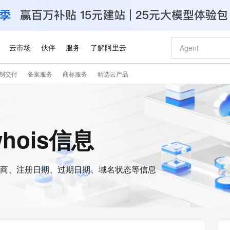
云市场
伙伴
服务
了解阿里云
制交付
备案服务
商标服务
精选云产品
AI 特惠
数据与 API
成为产品伙伴
企业增值服务
最佳实践
价格计算器
AI 场景体
基础软件
产品伙伴合
阿里云认证
市场活动
配置报价
大模型
自助选配和估算价格
新方式
睿译宝，AI翻译排版一步到位
智启 AI 普惠权益
产品生态集成认证中心
企业支持计划
云上春晚
域名与网站
千问官方 MaaS 平台，为开发者和 Agent 而生，新用户赠送 1 亿 + tokens 额度
Qwen Aud
AI Coding
阿里云Maa
2026 阿里云
云服务器 E
为企业打
数据集
Windows
大模型认证
模型
NEW
NEW
交付可用成果
值低价云产品抢先购
上传文档即自动完成翻译和格式还原
至高享 1亿+免费 tokens，加速 Al 应用落地
提供智能易用的域名与建站服务
智能编程，一键
安全可靠、
whois信息
产品生态伙伴
专家技术服务
云上奥运之旅
弹性计算合作
阿里云中企出
手机三要素
宝塔 Linux
全部认证
价格优势
有专属领域专家
GLM-5.2：长任务时代开源旗舰模型
阿里云 OPC 创新助力计划
千问大模型
即刻拥有 DeepS
AI 电商营销
对象存储 O
大模型
产品生态伙伴工作台
企业增值服务台
云栖战略参考
云存储合作计
云栖大会
身份实名认证
CentOS
训练营
推动算力普惠，释放技术红利
最高返9万
多领域专家智能体,一键组建 AI 虚拟交付团队
快速构建应用程序和网站，即刻迈出上云第一步
至高百万元 Token 补贴，加速一人公司成长
多元化、高性能、安全可靠的大模型服务
真正可用的 1M 上下文,一次完成代码全链路开发
轻松解锁专属 Dee
从图文生成到
云上的中国
数据库合作计
活动全景
短信
Docker
图片和
商、注册日期、过期日期、域名状态等信息
站式影视创作平台
Hermes Agent，打造自进化智能体
Token Plan 模型订阅计划
数字证书管理服务（原SSL证书）
5 分钟轻松部署
AI 广告创作
无影云电脑
企业成长
NEW
信息公告
看见新力量
云网络合作计
OCR 文字识别
JAVA
证享300元代金券
可视化编排打通从文字构思到成片全链路闭环
全托管，含MySQL、PostgreSQL、SQL Server、MariaDB多引擎
自主进化，持久记忆，越用越聪明
Qwen3.8-Max 首发尝鲜，限时加量 10 倍，夜间低至2折
实现全站HTTPS，呈现可信的WEB访问
图文、视频一
随时随地安
Kimi-K3
HappyHors
NEW
魔搭 Mode
loud
服务实践
官网公告
Kimi 最新旗舰模型，长程编程与推理利器
让文字生成流
金融模力时刻
Salesforce O
版
发票查验
全能环境
Claude Code + GStack 打造工程团队
千问办公，限时限量积分加倍
Qoder
低代码高效构
AI 建站
短信服务
型
NEW
作计划
计划
创新中心
魔搭 ModelSc
健康状态
理服务
让AI从“聊天伙伴”进化为能干活的“数字员工”
安装技能 GStack，拥有专属 AI 工程团队
你的AI工作搭子，覆盖日常办公高频场景
面向真实软件的智能体编程平台
0 代码专业建
客户案例
天气预报查询
操作系统
Deepseek-v4-pro
HappyHors
态合作计划