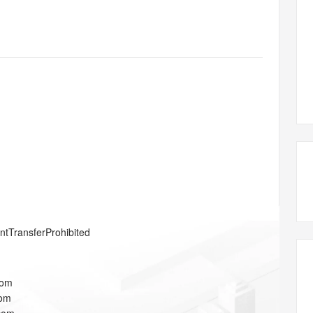
态智能体模型
旗舰 MoE 大模型，百万上下文与顶尖推理能力
图生视频，流
同享
万小智 AI 建站低至 15元/月
Qoder CN
AI 短剧/漫剧
云原生数据库 
快递物流查询
WordPress
成为服务伙
高校合作
点，立即开启云上创新
覆盖公网/内网、递归/权威、移动APP等全场景解析服务
送.CN域名，送备案服务码
基于千问大模型等，支持代码智能生成、研发智能问答
AI助力短剧
GLM-5.2
Wan2.7-T
Ubuntu
服务生态伙伴
视觉 Coding、空间感知、多模态思考等全面升级
1M上下文，专为长程任务能力而生
云工开物
企业应用
Works
Night Plan 支持 Qwen 3.8-Max
云原生大数据计算服务 MaxCompute
AI 办公
容器服务 Kub
NEW
Red Hat
30+ 款产品免费体验
Data Agent 驱动的一站式 Data+AI 开发治理平台
夜间 5 折，Qwen/Meoo/TokenPlan 客户专享
面向分析的企业级SaaS模式云数据仓库
AI智能应用
提供一站式管
科研合作
ERP
堂（旗舰版）
SUSE
智能客服
AI 应用构建
大模型原生
CRM
防护产品
2个月
自动承接线索
建站小程序
Qoder
大模型服务平台百炼-应用模版
OA 办公系统
HOT
NEW
面向真实软件
个人版上线、团队版降价；千问3.8-Max首发发尝鲜
丰富多元化的应用模版和解决方案
力提升
财税管理
模板建站
万有无界
大模型服务平台百炼-智能体
400电话
定制建站
的模型效果
灵活可视化地构建企业级 Agent
方案
广告营销
模板小程序
秒悟
人工智能平台 PAI
entTransferProhibited
定制小程序
云端极速 AI 
新一代 AI 视频生成模型，深度适配广告营销等场景
AI Native 的算法工程平台，一站式完成建模、训练、推理服务部署
APP 开发
com
建站系统
com