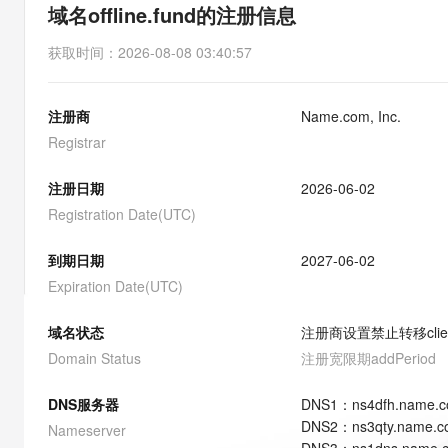
存储
天池大赛
能看、能想、能动手的多模
域名offline.fund的注册信息
云解析DNS
解决方案免费试用 新老
电子合同
最高领取价值200元试用
安全
网络与CDN
AI 算法大赛
Qwen3-VL-Plus
获取时间
：
2026-08-08 03:40:57
畅捷通
大数据开发治理平台 Data
AI 产品 免费试用
网络
安全
云开发大赛
Tableau 订阅
1亿+ 大模型 tokens 和 
注册商
Name.com, Inc.
可观测
入门学习赛
中间件
AI空中课堂在线直播课
云防火墙
140+云产品 免费试用
Registrar
大模型服务
上云与迁云
云原生的云上边界网络安全
产品新客免费试用，最长1
数据库
生态解决方案
注册日期
2026-06-02
千问AI平台-Token Plan
企业出海
大模型ACA认证体验
大数据计算
Registration Date(UTC)
助力企业全员 AI 认知与能
行业生态解决方案
政企业务
媒体服务
千问AI平台-模型体验
到期日期
2027-06-02
开发者生态解决方案
在线体验全尺寸、多种模态
Expiration Date(UTC)
企业服务与云通信
AI 开发和 AI 应用解决
Happy 系列大模型
域名与网站
域名状态
注册商设置禁止转移
cli
Domain Status
注册宽限期
addPeriod
终端用户计算
DNS服务器
DNS
1
：
ns4dfh.name.
Serverless
大模型解决方案
DNS
2
：
ns3qty.name.
Nameserver
开发工具