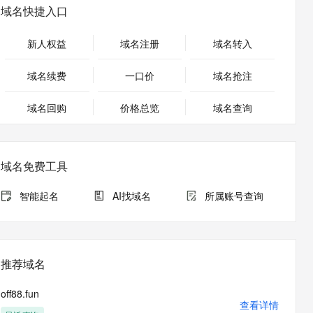
安全
畅自然，细节丰富
高表现力语音合成大模型，语音克隆听感自然
我要投诉
PolarDB
域名快捷入口
上云场景组合购
Milvus 弹性伸缩功能新增节
伴
漫剧创作，剧本、分镜、视频高效生成
100%兼容MySQL、PostgreSQL，兼容Oracle，支持集中和分布式
覆盖90%+业务场景，专享组合折扣价
点支持范围
2V
VPN
Fun-ASR
新人权益
域名注册
域名转入
文戏情感细腻自然，动作戏激烈拳拳到肉，实现更强表演能力
支持中英文自由切换，具备更强的噪声鲁棒性
ernetes 版 ACK
云聚AI 严选权益
AI 原生数据库服务发布
SSL 证书
，一键激活高效办公新体验
理容器应用的 K8s 服务
精选AI产品，从模型到应用全链提效
Agent 数据网关
域名续费
一口价
域名抢注
堡垒机
AI 用量加速计划
云原生数据库 PolarDB
应用
域名回购
价格总览
防火墙
域名查询
、识别商机，让客服更高效、服务更出色。
新老同享，达量后返
Agentic Database 发布
千问办公
主机安全
NEW
的智能体编程平台
一站式AI生产力平台
域名免费工具
AI 应用及服务市场
伶鹊
企业级人与Agent协作平台，接入和调度多个数字员工
智能客服平台，对话机器人、对话分析、智能外呼
智能起名
AI找域名
所属账号查询
AI 应用
大模型服务平台百炼 - 全妙
大模型
应用创作平台
多模态内容创作工具，已接入 DeepSeek
自然语言处理
推荐域名
数据标注
off88.fun
机器学习
查看详情