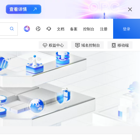
文档
备案
控制台
注册
登录
权益中心
域名控制台
移动端
验
作计划
器
AI 活动
专业服务
服务伙伴合作计划
开发者社区
加入我们
产品动态
服务平台百炼
阿里云 OPC 创新助力计划
一站式生成采购清单，支持单品或批量购买
io：打造专属 AI 语音助手
S产品伙伴计划（繁花）
峰会
CS
造的大模型服务与应用开发平台
一句话生成原生可编辑精美 PPT 文稿
AI 生产力先锋
Al MaaS 服务伙伴赋能合作
域名
博文
Careers
至高可申请百万元
Qwen3.8-Max 模型上线
开启高性价比 AI 编程新体验
弹性可伸缩的云计算服务
Qwen-Audio-3.0-Realtime 端到端实时语音角色扮演
输入一句话想法, 轻松生成专业的 PPT
先锋实践拓展 AI 生产力的边界
Token 补贴，五大权
计划
海大会
伙伴信用分合作计划
商标
问答
社会招聘
益加速 OPC 成功
eek-V4-Pro
SS
一键部署幻兽帕鲁游戏服务器
飞天发布时刻
HOT
Open Search 向量检索版支
划
备案
电子书
校园招聘
pSeek-V4-Pro
视频创作，一键激活电商全链路生产力
稳定、安全、高性价比、高性能的云存储服务
一键购买专属联机服务器，轻松开启游戏
所见，即是所愿
持视频检索 Pipeline 功能
更多支持
划
公司注册
镜像站
视频生成
语音识别与合成
专属 QwenPaw
漫剧工坊：一站式动画创作平台
AI 实训营
HOT
应用身份服务 (IDaaS)
合作伙伴培训与认证
划
上云迁移
站生成，高效打造优质广告素材
全接入的云上超级电脑
从聊天伙伴进化为能主动干活的本地数字员工
快速生产连贯的高质量长漫剧
从基础到进阶，Agent 创客手把手教你
OpenClaw 管理能力上线
e-1.1-T2V
Qwen3-TTS-Flash
lScope
我要反馈
查询合作伙伴
畅细腻的高质量视频
离线语音合成大模型，多语言方言自适应，低延迟高稳定
n Alibaba Cloud ISV 合作
代维服务
建企业门户网站
10 分钟搭建微信、支付宝小程序
MaxCompute MaxFrame 提
创新加速
ope
登录合作伙伴管理后台
我要建议
站，无忧落地极速上线
以可视化方式快速构建移动和 PC 门户网站
国内短信简单易用，安全可靠，秒级触达，全球覆盖200+国家和地区。
高效部署网站，快速应用到小程序
供自动弹性内存功能
e-1.1-I2V
Cosyvoice-V3-Flash