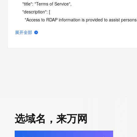
      "title": "Terms of Service",

      "description": [

        "Access to RDAP information is provided to assist persons in determining the contents of a domain name registration 
record in the registry database. The data in this record is provide
展开全部
operated by Identity Digital, then the corresponding primary Reg
Identity Digital nor the Registry Operator guarantee its accurac
agree that you will use this data only for lawful purposes and th
allow, enable, or otherwise support the transmission by e-mail, 
advertising or solicitations to entities other than the data recip
automated, electronic processes that send queries or data to the 
Operator except as reasonably necessary to register domain na
RDAP service, please consider the following: the RDAP service
SRS service. RDAP is not considered authoritative for registe
downtime during production or OT&E maintenance periods. Queri
选域名，来万网
queries are received from a single IP address within a specified t
period of time to prevent disruption of RDAP service access. A
by detecting and limiting bulk query access from single sources