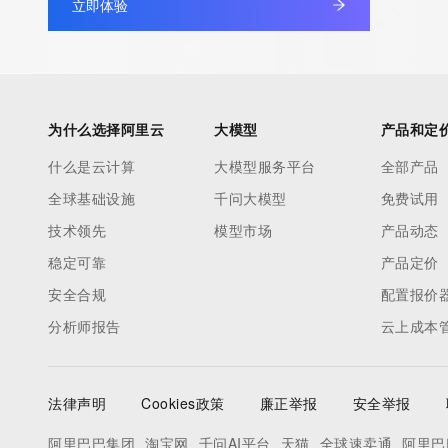
立即体验
tag indicates that such data is not made publicly available due 
wish to contact the registrant, please refer to the RDAP records
non-public data may be provided, upon request, where it can be
legitimate interest and a proper legal basis for accessing the wi
can be requested by submitting a request via the form found at h
为什么选择阿里云
大模型
产品和定
access/ Identity Digital Inc. and, if applicable, the primary Regi
any time. By submitting this query, you agree to abide by this pol
什么是云计算
大模型服务平台
全部产品
      ],

全球基础设施
千问大模型
免费试用
      "links": [

技术领先
模型市场
产品动态
        {

稳定可靠
产品定价
          "value": "https://rdap.identitydigital.services/rdap/domain/offline.fund",

          "rel": "terms-of-service",

安全合规
配置报价
          "href": "https://www.identity.digital/policies/rdds-access-policy",

分析师报告
云上成本
          "type": "text/html"

        }

      ]

法律声明
Cookies政策
廉正举报
安全举报
    },

阿里巴巴集团
淘宝网
千问AI平台
天猫
全球速卖通
阿里巴