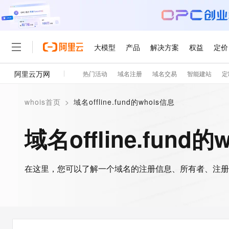
大模型
产品
解决方案
权益
定价
阿里云万网
热门活动
域名注册
域名交易
智能建站
定
大模型
产品
解决方案
权益
定价
云市场
伙伴
服务
了解阿里云
精选产品
精选解决方案
普惠上云
产品定价
精选商城
成为销售伙伴
售前咨询
为什么选择阿里云
千问AI平台
whois首页
>
域名offline.fund的whois信息
了解云产品的定价详情
大模型服务平台百炼
千问办公，解锁你的工作
普惠上云 官方力荐
分销伙伴
在线服务
网站建设
什么是云计算
大
大模型服务与应用平台
企业级Agent产品，直接
云服务器38元/年起，超
域名offline.fund的
咨询伙伴
多端小程序
技术领先
云上成本管理
售后服务
轻量应用服务器
Agency Agents：拥
官方推荐返现计划
大模型
精选产品
精选解决方案
Salesforce 国际版订阅
稳定可靠
管理和优化成本
推荐新用户得奖励，单订单
销售伙伴合作计划
自助服务
友盟天域
安全合规
人工智能与机器学习
AI
文本生成
在这里，您可以了解一个域名的注册信息、所有者、注册
云数据库 RDS
HappyHorse 打造一
云工开物
无影生态合作计划
在线服务
观测云
分析师报告
高校专属算力普惠，学生认
计算
互联网应用开发
Qwen3.8-Max
HOT
Salesforce On Alibaba C
工单服务
智能体时代全能旗舰模型
Tuya 物联网平台阿里云
研究报告与白皮书
人工智能平台 PAI
快速拥有专属 OpenClaw
大模
Consulting Partner 合
大数据
容器
免费试用
短信专区
一站式AI开发、训练和推
蓝凌 OA
Qwen3.7-Plus
AI 大模型销售与服务生
现代化应用