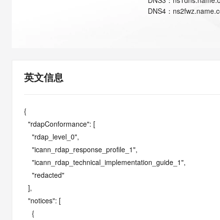
DNS
3
：
ns1dns.name.
快速部署 Dify，高效搭建 
DNS
4
：
ns2fwz.name.
迁移与运维管理
10 分钟在聊天系统中增加
专有云
英文信息
{

  "rdapConformance": [

    "rdap_level_0",

    "icann_rdap_response_profile_1",

    "icann_rdap_technical_implementation_guide_1",

    "redacted"

  ],

  "notices": [

    {
