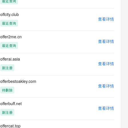
最近查询
息提取
与 AI 智能体进行实时音视频通话
从文本、图片、视频中提取结构化的属性信息
构建支持视频理解的 AI 音视频实时通话应用
offcity.club
查看详情
t.diy 一步搞定创意建站
构建大模型应用的安全防护体系
最近查询
通过自然语言交互简化开发流程,全栈开发支持
通过阿里云安全产品对 AI 应用进行安全防护
offer2me.cn
查看详情
最近查询
offerai.asia
查看详情
新注册
offerbestoakley.com
查看详情
待删除
offerbuff.net
查看详情
新注册
offercat.top