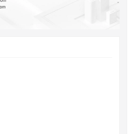
com
AI 应用
10分钟微调：让0.6B模型媲美235B模
多模态数据信
com
型
依托云原生高可用架构,实现Dify私有化部署
用1%尺寸在特定领域达到大模型90%以上效果
一个 AI 助手
超强辅助，Bol
即刻拥有 DeepSeek-R1 满血版
在企业官网、通讯软件中为客户提供 AI 客服
多种方案随心选，轻松解锁专属 DeepSeek