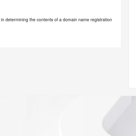
d by Identity Digital or, if the record pertains to a TLD not 
istry Operator for informational purposes only, and neither 
y. This service is intended only for query-based access. You 
at, under no circumstances will you use this data to (a) 
telephone, or facsimile of mass unsolicited, commercial 
ient's own existing customers; or (b) enable high volume, 
systems of Identity Digital, a Registrar, or Registry 
mes or modify existing registrations. When using the 
 is not a replacement for standard EPP commands to the 
red domain objects. The RDAP service may be scheduled for 
es to the RDAP services are throttled. If too many 
ime, the service will begin to reject further queries for a 
buse of the RDAP system through data mining is mitigated 
. Where applicable, the presence of a [Non-Public Data] 