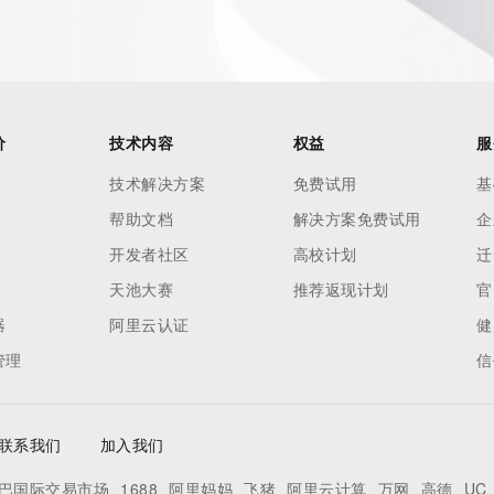
to applicable data privacy laws or requirements. Should you 
 available through the registrar URL listed above. Access to 
 reasonably confirmed that the requester holds a specific 
thheld data. Access to the data provided by Identity Digital 
ttps://www.identity.digital/about/policies/whois-layered-
价
技术内容
权益
服
stry Operators reserve the right to modify these terms at 
icy."

技术解决方案
免费试用
基
帮助文档
解决方案免费试用
企
开发者社区
高校计划
迁
天池大赛
推荐返现计划
官
器
阿里云认证
健
管理
信
联系我们
加入我们
巴国际交易市场
1688
阿里妈妈
飞猪
阿里云计算
万网
高德
UC