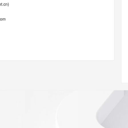
t.cn)
com
elete
serverUpdateProhibited
#serverTransferProhibited
ptionPeriod
ann.org/wicf
62Z <<<
s://icann.org/epp