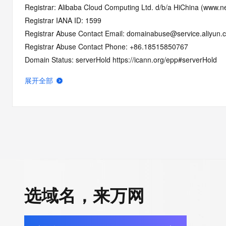
Registrar: Alibaba Cloud Computing Ltd. d/b/a HiChina (www.ne
Registrar IANA ID: 1599
Registrar Abuse Contact Email: domainabuse@service.aliyun.
Registrar Abuse Contact Phone: +86.18515850767
Domain Status: serverHold https://icann.org/epp#serverHold
Domain Status: pendingDelete https://icann.org/epp#pendingD
展开全部
Domain Status: serverUpdateProhibited https://icann.org/epp#
Domain Status: serverTransferProhibited https://icann.org/epp
Domain Status: redemptionPeriod https://icann.org/epp#redem
Name Server: expirens3.hichina.com
Name Server: expirens4.hichina.com
DNSSEC: unsigned
URL of the ICANN RDDS Inaccuracy Complaint Form: https://ic
选域名，来万网
>>> Last update of WHOIS database: 2026-08-04T19:57:48.3
For more information on domain status codes, please visit http