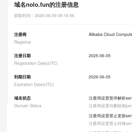
存储
天池大赛
能看、能想、能动手的多模
域名nolo.fun的注册信息
云解析DNS
解决方案免费试用 新老
电子合同
最高领取价值200元试用
安全
网络与CDN
AI 算法大赛
Qwen3-VL-Plus
获取时间
：
2026-08-09 09:16:56
畅捷通
大数据开发治理平台 Data
AI 产品 免费试用
网络
安全
云开发大赛
Tableau 订阅
1亿+ 大模型 tokens 和 
注册商
Alibaba Cloud Computin
可观测
入门学习赛
中间件
AI空中课堂在线直播课
云防火墙
140+云产品 免费试用
Registrar
大模型服务
上云与迁云
云原生的云上边界网络安全
产品新客免费试用，最长1
数据库
生态解决方案
注册日期
2025-06-05
千问AI平台-Token Plan
企业出海
大模型ACA认证体验
大数据计算
Registration Date(UTC)
助力企业全员 AI 认知与能
行业生态解决方案
政企业务
媒体服务
千问AI平台-模型体验
到期日期
2026-06-05
开发者生态解决方案
在线体验全尺寸、多种模态
Expiration Date(UTC)
企业服务与云通信
AI 开发和 AI 应用解决
Happy 系列大模型
域名与网站
域名状态
注册局设置暂停解析
ser
Domain Status
注册局设置待删除期
pe
终端用户计算
注册局设置禁止更新
ser
Serverless
大模型解决方案
注册局设置禁止转移
ser
开发工具