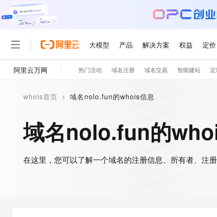
大模型
产品
解决方案
权益
定价
阿里云万网
热门活动
域名注册
域名交易
智能建站
定
大模型
产品
解决方案
权益
定价
云市场
伙伴
服务
了解阿里云
精选产品
精选解决方案
普惠上云
产品定价
精选商城
成为销售伙伴
售前咨询
为什么选择阿里云
千问AI平台
whois首页
>
域名nolo.fun的whois信息
了解云产品的定价详情
大模型服务平台百炼
千问办公，解锁你的工作
普惠上云 官方力荐
分销伙伴
在线服务
网站建设
什么是云计算
大
大模型服务与应用平台
企业级Agent产品，直接
云服务器38元/年起，超
域名nolo.fun的wh
咨询伙伴
多端小程序
技术领先
云上成本管理
售后服务
轻量应用服务器
Agency Agents：拥
官方推荐返现计划
大模型
精选产品
精选解决方案
Salesforce 国际版订阅
稳定可靠
管理和优化成本
推荐新用户得奖励，单订单
销售伙伴合作计划
自助服务
友盟天域
安全合规
人工智能与机器学习
AI
文本生成
在这里，您可以了解一个域名的注册信息、所有者、注册
云数据库 RDS
HappyHorse 打造一
云工开物
无影生态合作计划
在线服务
观测云
分析师报告
高校专属算力普惠，学生认
计算
互联网应用开发
Qwen3.8-Max
HOT
Salesforce On Alibaba C
工单服务
智能体时代全能旗舰模型
Tuya 物联网平台阿里云
研究报告与白皮书
人工智能平台 PAI
快速拥有专属 OpenClaw
大模
Consulting Partner 合
大数据
容器
免费试用
短信专区
一站式AI开发、训练和推
蓝凌 OA
Qwen3.7-Plus
AI 大模型销售与服务生
现代化应用