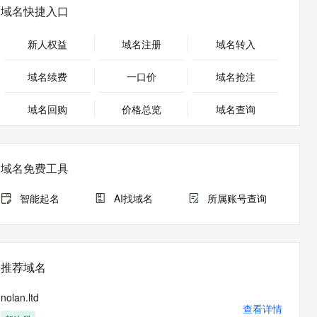
安全
畅自然，细节丰富
高表现力语音合成大模型，语音克隆听感自然
我要投诉
PolarDB
域名快捷入口
上云场景组合购
Milvus 弹性伸缩功能新增节
伴
漫剧创作，剧本、分镜、视频高效生成
100%兼容MySQL、PostgreSQL，兼容Oracle，支持集中和分布式
覆盖90%+业务场景，专享组合折扣价
点支持范围
2V
VPN
Fun-ASR
新人权益
域名注册
域名转入
文戏情感细腻自然，动作戏激烈拳拳到肉，实现更强表演能力
支持中英文自由切换，具备更强的噪声鲁棒性
ernetes 版 ACK
云聚AI 严选权益
AI 原生数据库服务发布
SSL 证书
，一键激活高效办公新体验
理容器应用的 K8s 服务
精选AI产品，从模型到应用全链提效
Agent 数据网关
域名续费
一口价
域名抢注
堡垒机
AI 用量加速计划
云原生数据库 PolarDB
应用
域名回购
价格总览
防火墙
域名查询
、识别商机，让客服更高效、服务更出色。
新老同享，达量后返
Agentic Database 发布
千问办公
主机安全
NEW
的智能体编程平台
一站式AI生产力平台
域名免费工具
AI 应用及服务市场
伶鹊
企业级人与Agent协作平台，接入和调度多个数字员工
智能客服平台，对话机器人、对话分析、智能外呼
智能起名
AI找域名
所属账号查询
AI 应用
大模型服务平台百炼 - 全妙
大模型
应用创作平台
多模态内容创作工具，已接入 DeepSeek
自然语言处理
推荐域名
数据标注
nolan.ltd
机器学习
查看详情