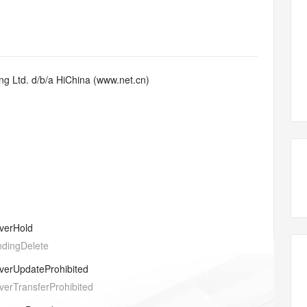
态智能体模型
旗舰 MoE 大模型，百万上下文与顶尖推理能力
图生视频，流
同享
万小智 AI 建站低至 15元/月
Qoder CN
AI 短剧/漫剧
云原生数据库 
快递物流查询
WordPress
成为服务伙
高校合作
点，立即开启云上创新
覆盖公网/内网、递归/权威、移动APP等全场景解析服务
送.CN域名，送备案服务码
基于千问大模型等，支持代码智能生成、研发智能问答
AI助力短剧
GLM-5.2
Wan2.7-T
Ubuntu
服务生态伙伴
视觉 Coding、空间感知、多模态思考等全面升级
1M上下文，专为长程任务能力而生
云工开物
企业应用
Works
Night Plan 支持 Qwen 3.8-Max
云原生大数据计算服务 MaxCompute
AI 办公
容器服务 Kub
NEW
Red Hat
30+ 款产品免费体验
Data Agent 驱动的一站式 Data+AI 开发治理平台
夜间 5 折，Qwen/Meoo/TokenPlan 客户专享
面向分析的企业级SaaS模式云数据仓库
AI智能应用
提供一站式管
科研合作
g Ltd. d/b/a HiChina (www.net.cn)
ERP
堂（旗舰版）
SUSE
智能客服
AI 应用构建
大模型原生
CRM
防护产品
2个月
自动承接线索
建站小程序
Qoder
大模型服务平台百炼-应用模版
OA 办公系统
HOT
NEW
面向真实软件
个人版上线、团队版降价；千问3.8-Max首发发尝鲜
丰富多元化的应用模版和解决方案
力提升
财税管理
模板建站
万有无界
大模型服务平台百炼-智能体
400电话
定制建站
的模型效果
灵活可视化地构建企业级 Agent
方案
广告营销
模板小程序
秒悟
人工智能平台 PAI
verHold
定制小程序
云端极速 AI 
新一代 AI 视频生成模型，深度适配广告营销等场景
AI Native 的算法工程平台，一站式完成建模、训练、推理服务部署
ndingDelete
APP 开发
verUpdateProhibited
建站系统
verTransferProhibited