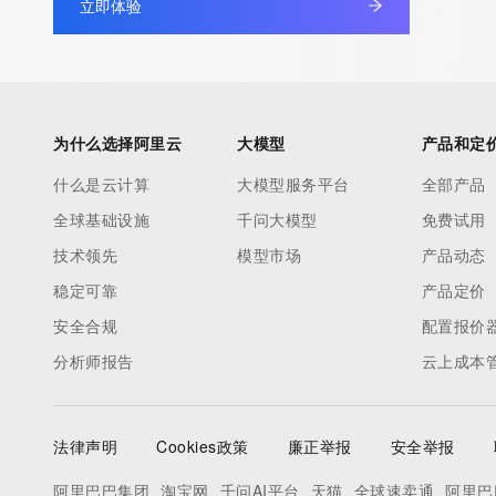
立即体验
The WHOIS information provided in this page has been redact
in compliance with ICANN's Temporary Specification for gTLD
Registration Data.
为什么选择阿里云
大模型
产品和定
The data in this record is provided by Tucows Registry for info
purposes only, and it does not guarantee its accuracy. Tucows 
什么是云计算
大模型服务平台
全部产品
authoritative for whois information in top-level domains it opera
全球基础设施
千问大模型
免费试用
under contract with the Internet Corporation for Assigned Nam
技术领先
模型市场
产品动态
Numbers. Whois information from other top-level domains is p
稳定可靠
产品定价
a third-party under license to Tucows Registry.
安全合规
配置报价
This service is intended only for query-based access. By using 
分析师报告
云上成本
service, you agree that you will use any data presented only for
purposes and that, under no circumstances will you use (a) da
acquired for the purpose of allowing, enabling, or otherwise su
法律声明
Cookies政策
廉正举报
安全举报
the transmission by e-mail, telephone, facsimile or other
阿里巴巴集团
淘宝网
千问AI平台
天猫
全球速卖通
阿里巴