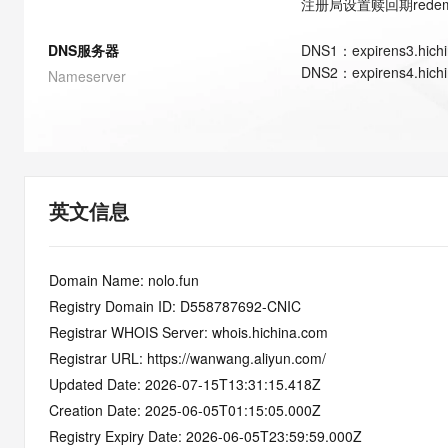
注册局设置赎回期
rede
快速部署 Dify，高效搭建 
迁移与运维管理
DNS服务器
DNS
1
：
expirens3.hich
10 分钟在聊天系统中增加
DNS
2
：
expirens4.hich
Nameserver
专有云
英文信息
Domain Name: nolo.fun
Registry Domain ID: D558787692-CNIC
Registrar WHOIS Server: whois.hichina.com
Registrar URL: https://wanwang.aliyun.com/
Updated Date: 2026-07-15T13:31:15.418Z
Creation Date: 2025-06-05T01:15:05.000Z
Registry Expiry Date: 2026-06-05T23:59:59.000Z