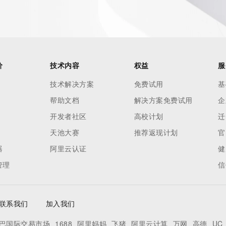
ed
价
技术内容
权益
服
rmational
Registry is
技术解决方案
免费试用
基
tes
帮助文档
解决方案免费试用
企
es and
开发者社区
高校计划
迁
rovided by
天池大赛
推荐返现计划
官
器
阿里云认证
健
this
管理
信
 lawful
ta
pporting
联系我们
加入我们
巴国际交易市场
1688
阿里妈妈
飞猪
阿里云计算
万网
高德
UC