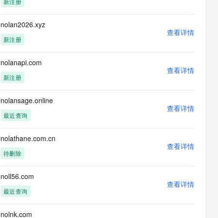
新注册
息提取
与 AI 智能体进行实时音视频通话
从文本、图片、视频中提取结构化的属性信息
构建支持视频理解的 AI 音视频实时通话应用
nolan2026.xyz
查看详情
t.diy 一步搞定创意建站
构建大模型应用的安全防护体系
新注册
通过自然语言交互简化开发流程,全栈开发支持
通过阿里云安全产品对 AI 应用进行安全防护
nolanapi.com
查看详情
新注册
nolansage.online
查看详情
最近查询
nolathane.com.cn
查看详情
待删除
noll56.com
查看详情
最近查询
nolnk.com