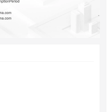
mptionPeriod
AI 应用
10分钟微调：让0.6B模型媲美235B模
多模态数据信
型
依托云原生高可用架构,实现Dify私有化部署
ina.com
用1%尺寸在特定领域达到大模型90%以上效果
一个 AI 助手
超强辅助，Bol
ina.com
即刻拥有 DeepSeek-R1 满血版
在企业官网、通讯软件中为客户提供 AI 客服
多种方案随心选，轻松解锁专属 DeepSeek