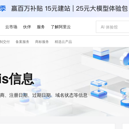
云市场
伙伴
服务
了解阿里云
制交付
备案服务
商标服务
精选云产品
AI 特惠
数据与 API
成为产品伙伴
企业增值服务
最佳实践
价格计算器
AI 场景体
基础软件
产品伙伴合
阿里云认证
市场活动
配置报价
大模型
自助选配和估算价格
新方式
睿译宝，AI翻译排版一步到位
智启 AI 普惠权益
产品生态集成认证中心
企业支持计划
云上春晚
域名与网站
千问官方 MaaS 平台，为开发者和 Agent 而生，新用户赠送 1 亿 + tokens 额度
Qwen Aud
AI Coding
阿里云Maa
2026 阿里云
云服务器 E
为企业打
数据集
Windows
大模型认证
模型
NEW
NEW
交付可用成果
值低价云产品抢先购
上传文档即自动完成翻译和格式还原
至高享 1亿+免费 tokens，加速 Al 应用落地
提供智能易用的域名与建站服务
智能编程，一键
安全可靠、
ois信息
产品生态伙伴
专家技术服务
云上奥运之旅
弹性计算合作
阿里云中企出
手机三要素
宝塔 Linux
全部认证
价格优势
有专属领域专家
GLM-5.2：长任务时代开源旗舰模型
阿里云 OPC 创新助力计划
千问大模型
即刻拥有 DeepS
AI 电商营销
对象存储 O
大模型
产品生态伙伴工作台
企业增值服务台
云栖战略参考
云存储合作计
云栖大会
身份实名认证
CentOS
训练营
推动算力普惠，释放技术红利
最高返9万
多领域专家智能体,一键组建 AI 虚拟交付团队
快速构建应用程序和网站，即刻迈出上云第一步
至高百万元 Token 补贴，加速一人公司成长
多元化、高性能、安全可靠的大模型服务
真正可用的 1M 上下文,一次完成代码全链路开发
轻松解锁专属 Dee
从图文生成到
云上的中国
数据库合作计
活动全景
短信
Docker
图片和
商、注册日期、过期日期、域名状态等信息
站式影视创作平台
Hermes Agent，打造自进化智能体
Token Plan 模型订阅计划
数字证书管理服务（原SSL证书）
5 分钟轻松部署
AI 广告创作
无影云电脑
企业成长
NEW
信息公告
看见新力量
云网络合作计
OCR 文字识别
JAVA
证享300元代金券
可视化编排打通从文字构思到成片全链路闭环
全托管，含MySQL、PostgreSQL、SQL Server、MariaDB多引擎
自主进化，持久记忆，越用越聪明
Qwen3.8-Max 首发尝鲜，限时加量 10 倍，夜间低至2折
实现全站HTTPS，呈现可信的WEB访问
图文、视频一
随时随地安
Kimi-K3
HappyHors
NEW
魔搭 Mode
loud
服务实践
官网公告
Kimi 最新旗舰模型，长程编程与推理利器
让文字生成流
金融模力时刻
Salesforce O
版
发票查验
全能环境
Claude Code + GStack 打造工程团队
千问办公，限时限量积分加倍
Qoder
低代码高效构
AI 建站
短信服务
型
NEW
作计划
计划
创新中心
魔搭 ModelSc
健康状态
理服务
让AI从“聊天伙伴”进化为能干活的“数字员工”
安装技能 GStack，拥有专属 AI 工程团队
你的AI工作搭子，覆盖日常办公高频场景
面向真实软件的智能体编程平台
0 代码专业建
客户案例
天气预报查询
操作系统
Deepseek-v4-pro
HappyHors
态合作计划