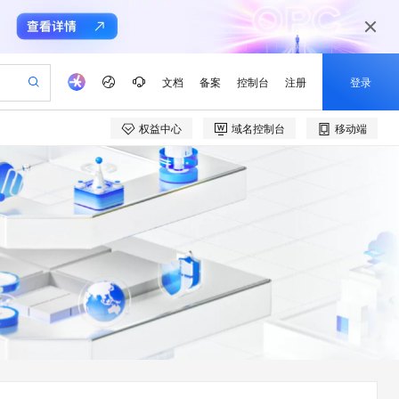
文档
备案
控制台
注册
登录
权益中心
域名控制台
移动端
验
作计划
器
AI 活动
专业服务
服务伙伴合作计划
开发者社区
加入我们
产品动态
服务平台百炼
阿里云 OPC 创新助力计划
一站式生成采购清单，支持单品或批量购买
io：打造专属 AI 语音助手
S产品伙伴计划（繁花）
峰会
CS
造的大模型服务与应用开发平台
一句话生成原生可编辑精美 PPT 文稿
AI 生产力先锋
Al MaaS 服务伙伴赋能合作
域名
博文
Careers
至高可申请百万元
Qwen3.8-Max 模型上线
开启高性价比 AI 编程新体验
弹性可伸缩的云计算服务
Qwen-Audio-3.0-Realtime 端到端实时语音角色扮演
输入一句话想法, 轻松生成专业的 PPT
先锋实践拓展 AI 生产力的边界
Token 补贴，五大权
计划
海大会
伙伴信用分合作计划
商标
问答
社会招聘
益加速 OPC 成功
eek-V4-Pro
SS
一键部署幻兽帕鲁游戏服务器
飞天发布时刻
HOT
Open Search 向量检索版支
划
备案
电子书
校园招聘
pSeek-V4-Pro
视频创作，一键激活电商全链路生产力
稳定、安全、高性价比、高性能的云存储服务
一键购买专属联机服务器，轻松开启游戏
所见，即是所愿
持视频检索 Pipeline 功能
更多支持
划
公司注册
镜像站
视频生成
语音识别与合成
专属 QwenPaw
漫剧工坊：一站式动画创作平台
AI 实训营
HOT
应用身份服务 (IDaaS)
合作伙伴培训与认证
划
上云迁移
站生成，高效打造优质广告素材
全接入的云上超级电脑
从聊天伙伴进化为能主动干活的本地数字员工
快速生产连贯的高质量长漫剧
从基础到进阶，Agent 创客手把手教你
OpenClaw 管理能力上线
e-1.1-T2V
Qwen3-TTS-Flash
lScope
我要反馈
查询合作伙伴
畅细腻的高质量视频
离线语音合成大模型，多语言方言自适应，低延迟高稳定
n Alibaba Cloud ISV 合作
代维服务
建企业门户网站
10 分钟搭建微信、支付宝小程序
MaxCompute MaxFrame 提
创新加速
ope
登录合作伙伴管理后台
我要建议
站，无忧落地极速上线
以可视化方式快速构建移动和 PC 门户网站
国内短信简单易用，安全可靠，秒级触达，全球覆盖200+国家和地区。
高效部署网站，快速应用到小程序
供自动弹性内存功能
e-1.1-I2V
Cosyvoice-V3-Flash