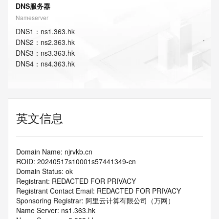
DNS服务器
Nameserver
DNS
1
：
ns1.363.hk
DNS
2
：
ns2.363.hk
DNS
3
：
ns3.363.hk
DNS
4
：
ns4.363.hk
英文信息
Domain Name: njrvkb.cn
ROID: 20240517s10001s57441349-cn
Domain Status: ok
Registrant: REDACTED FOR PRIVACY
Registrant Contact Email: REDACTED FOR PRIVACY
Sponsoring Registrar: 阿里云计算有限公司（万网）
Name Server: ns1.363.hk