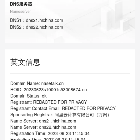
DNS服务器
Nameserver
DNS
1
：
dns21.hichina.com
DNS
2
：
dns22.hichina.com
英文信息
Domain Name: nasetalk.cn
ROID: 20230623s10001s53008674-cn
Domain Status: ok
Registrant: REDACTED FOR PRIVACY
Registrant Contact Email: REDACTED FOR PRIVACY
Sponsoring Registrar: 阿里云计算有限公司（万网）
Name Server: dns21.hichina.com
Name Server: dns22.hichina.com
Registration Time: 2023-06-23 11:45:34
Expiration Time: 2027-06-23 11:45:34