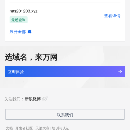
nas201203.xyz
查看详情
最近查询
展开全部
nas333.asia
查看详情
最近查询
选域名，来万网
nasa4dc.com
查看详情
新注册
立即体验
nasa4de.com
查看详情
新注册
关注我们：
新浪微博
nasa4dt.com
联系我们
查看详情
新注册
文档
|
开发者社区
|
天池大赛
|
培训与认证