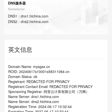
DNS服务器
Nameserver
DNS
1
：
dns1.hichina.com
DNS
2
：
dns2.hichina.com
英文信息
Domain Name: mysgax.cn
ROID: 20240617s10001s58311084-cn
Domain Status: ok
Registrant: REDACTED FOR PRIVACY
Registrant Contact Email: REDACTED FOR PRIVACY
Sponsoring Registrar: 阿里云计算有限公司（万网）
Name Server: dns1.hichina.com
Name Server: dns2.hichina.com
Registration Time: 2024-06-17 10:32:44
Expiration Time: 2027-06-17 10:32:44