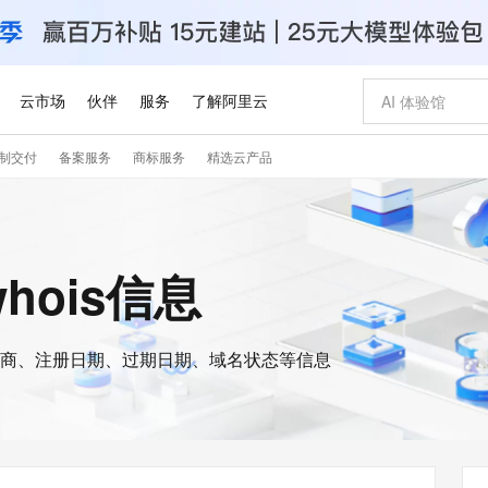
云市场
伙伴
服务
了解阿里云
制交付
备案服务
商标服务
精选云产品
AI 特惠
数据与 API
成为产品伙伴
企业增值服务
最佳实践
价格计算器
AI 场景体
基础软件
产品伙伴合
阿里云认证
市场活动
配置报价
大模型
自助选配和估算价格
步到位
智启 AI 普惠权益
产品生态集成认证中心
企业支持计划
云上春晚
域名与网站
Qwen Audio：打造专属 AI 语音助手
千问官方 MaaS 平台，为开发者和 Agent 而生，新用户赠送 1 亿 + tokens 额度
一句话生成原生
AI Coding
阿里云Maa
2026 阿里云
云服务器 E
为企业打
数据集
Windows
大模型认证
模型
NEW
NEW
格式还原
值低价云产品抢先购
至高享 1亿+免费 tokens，加速 Al 应用落地
提供智能易用的域名与建站服务
Qwen-Audio-3.0-Realtime 端到端实时语音角色扮演
输入一句话想法,
智能编程，一键
安全可靠、
whois信息
产品生态伙伴
专家技术服务
云上奥运之旅
弹性计算合作
阿里云中企出
手机三要素
宝塔 Linux
全部认证
价格优势
开源旗舰模型
即刻拥有 DeepSeek-V4-Pro
阿里云 OPC 创新助力计划
千问大模型
一键部署幻兽
AI 电商营销
对象存储 O
大模型
产品生态伙伴工作台
企业增值服务台
云栖战略参考
云存储合作计
云栖大会
身份实名认证
CentOS
训练营
推动算力普惠，释放技术红利
最高返9万
真正可用的 1M 上下文,一次完成代码全链路开发
快速构建应用程序和网站，即刻迈出上云第一步
轻松解锁专属 DeepSeek-V4-Pro
至高百万元 Token 补贴，加速一人公司成长
多元化、高性能、安全可靠的大模型服务
一键购买专属
从图文生成到
云上的中国
数据库合作计
活动全景
短信
Docker
图片和
商、注册日期、过期日期、域名状态等信息
自进化智能体
5 分钟轻松部署专属 QwenPaw
Token Plan 模型订阅计划
数字证书管理服务（原SSL证书）
高效搭建 AI
AI 广告创作
无影云电脑
企业成长
NEW
HOT
信息公告
看见新力量
云网络合作计
OCR 文字识别
JAVA
越聪明
证享300元代金券
全托管，含MySQL、PostgreSQL、SQL Server、MariaDB多引擎
Qwen3.8-Max 首发尝鲜，限时加量 10 倍，夜间低至2折
实现全站HTTPS，呈现可信的WEB访问
从聊天伙伴进化为能主动干活的本地数字员工
图文、视频一
随时随地安
Kimi-K3
HappyHors
NEW
魔搭 Mode
loud
服务实践
官网公告
Kimi 最新旗舰模型，长程编程与推理利器
让文字生成流
金融模力时刻
Salesforce O
版
发票查验
全能环境
Claude Code + GStack 打造工程团队
千问办公，限时限量积分加倍
Qoder
低代码高效构
AI 建站
短信服务
型
NEW
作计划
计划
创新中心
魔搭 ModelSc
健康状态
理服务
让AI从“聊天伙伴”进化为能干活的“数字员工”
安装技能 GStack，拥有专属 AI 工程团队
你的AI工作搭子，覆盖日常办公高频场景
面向真实软件的智能体编程平台
0 代码专业建
客户案例
天气预报查询
操作系统
Deepseek-v4-pro
HappyHors
态合作计划