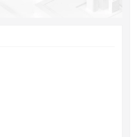
AI 应用
10分钟微调：让0.6B模型媲美235B模
多模态数据信
型
依托云原生高可用架构,实现Dify私有化部署
用1%尺寸在特定领域达到大模型90%以上效果
一个 AI 助手
超强辅助，Bol
即刻拥有 DeepSeek-R1 满血版
在企业官网、通讯软件中为客户提供 AI 客服
多种方案随心选，轻松解锁专属 DeepSeek