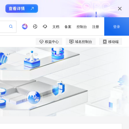
文档
备案
控制台
注册
登录
权益中心
域名控制台
移动端
验
作计划
器
AI 活动
专业服务
服务伙伴合作计划
开发者社区
加入我们
产品动态
服务平台百炼
阿里云 OPC 创新助力计划
一站式生成采购清单，支持单品或批量购买
可编辑精美 PPT 文稿
S产品伙伴计划（繁花）
峰会
CS
造的大模型服务与应用开发平台
Agency Agents：拥有专属领域专家
AI 生产力先锋
Al MaaS 服务伙伴赋能合作
域名
博文
Careers
至高可申请百万元
Qwen3.8-Max 模型上线
 轻松生成专业的 PPT
开启高性价比 AI 编程新体验
弹性可伸缩的云计算服务
先锋实践拓展 AI 生产力的边界
多领域专家智能体,一键组建 AI 虚拟交付团队
Token 补贴，五大权
计划
海大会
伙伴信用分合作计划
商标
问答
社会招聘
益加速 OPC 成功
帕鲁游戏服务器
SS
HappyHorse 打造一站式影视创作平台
飞天发布时刻
HOT
Open Search 向量检索版支
划
备案
电子书
校园招聘
联机服务器，轻松开启游戏
视频创作，一键激活电商全链路生产力
稳定、安全、高性价比、高性能的云存储服务
所见，即是所愿
持视频检索 Pipeline 功能
可视化编排打通从文字构思到成片全链路闭环
更多支持
划
公司注册
镜像站
视频生成
语音识别与合成
 智能体与工作流应用
漫剧工坊：一站式动画创作平台
AI 实训营
应用身份服务 (IDaaS)
合作伙伴培训与认证
划
上云迁移
站生成，高效打造优质广告素材
全接入的云上超级电脑
通过阿里云百炼高效搭建AI应用,助力高效开发
快速生产连贯的高质量长漫剧
从基础到进阶，Agent 创客手把手教你
OpenClaw 管理能力上线
e-1.1-T2V
Qwen3-TTS-Flash
lScope
我要反馈
查询合作伙伴
畅细腻的高质量视频
离线语音合成大模型，多语言方言自适应，低延迟高稳定
n Alibaba Cloud ISV 合作
代维服务
建企业门户网站
10 分钟搭建微信、支付宝小程序
MaxCompute MaxFrame 提
创新加速
ope
登录合作伙伴管理后台
我要建议
站，无忧落地极速上线
以可视化方式快速构建移动和 PC 门户网站
国内短信简单易用，安全可靠，秒级触达，全球覆盖200+国家和地区。
高效部署网站，快速应用到小程序
供自动弹性内存功能
e-1.1-I2V
Cosyvoice-V3-Flash