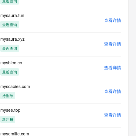
最近查询
息提取
与 AI 智能体进行实时音视频通话
从文本、图片、视频中提取结构化的属性信息
构建支持视频理解的 AI 音视频实时通话应用
mysaura.fun
查看详情
t.diy 一步搞定创意建站
构建大模型应用的安全防护体系
最近查询
通过自然语言交互简化开发流程,全栈开发支持
通过阿里云安全产品对 AI 应用进行安全防护
mysaura.xyz
查看详情
最近查询
mysbieo.cn
查看详情
最近查询
myscabies.com
查看详情
待删除
mysee.top
查看详情
新注册
mysemlife.com