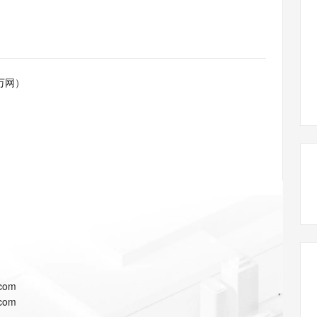
态智能体模型
旗舰 MoE 大模型，百万上下文与顶尖推理能力
图生视频，流
同享
万小智 AI 建站低至 15元/月
Qoder CN
AI 短剧/漫剧
云原生数据库 
快递物流查询
WordPress
成为服务伙
高校合作
点，立即开启云上创新
覆盖公网/内网、递归/权威、移动APP等全场景解析服务
送.CN域名，送备案服务码
基于千问大模型等，支持代码智能生成、研发智能问答
AI助力短剧
GLM-5.2
Wan2.7-T
Ubuntu
服务生态伙伴
视觉 Coding、空间感知、多模态思考等全面升级
1M上下文，专为长程任务能力而生
云工开物
企业应用
Works
Night Plan 支持 Qwen 3.8-Max
云原生大数据计算服务 MaxCompute
AI 办公
容器服务 Kub
NEW
Red Hat
30+ 款产品免费体验
Data Agent 驱动的一站式 Data+AI 开发治理平台
夜间 5 折，Qwen/Meoo/TokenPlan 客户专享
面向分析的企业级SaaS模式云数据仓库
AI智能应用
提供一站式管
科研合作
万网）
ERP
堂（旗舰版）
SUSE
智能客服
AI 应用构建
大模型原生
CRM
防护产品
2个月
自动承接线索
建站小程序
Qoder
大模型服务平台百炼-应用模版
OA 办公系统
HOT
NEW
面向真实软件
个人版上线、团队版降价；千问3.8-Max首发发尝鲜
丰富多元化的应用模版和解决方案
力提升
财税管理
模板建站
万有无界
大模型服务平台百炼-智能体
400电话
定制建站
的模型效果
灵活可视化地构建企业级 Agent
方案
广告营销
模板小程序
秒悟
人工智能平台 PAI
定制小程序
云端极速 AI 
新一代 AI 视频生成模型，深度适配广告营销等场景
AI Native 的算法工程平台，一站式完成建模、训练、推理服务部署
APP 开发
.com
建站系统
.com