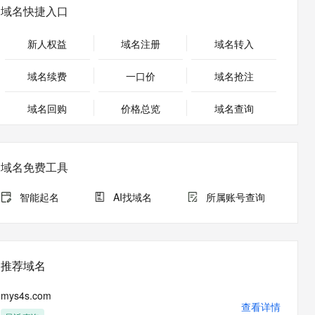
安全
畅自然，细节丰富
高表现力语音合成大模型，语音克隆听感自然
我要投诉
PolarDB
域名快捷入口
上云场景组合购
Milvus 弹性伸缩功能新增节
伴
漫剧创作，剧本、分镜、视频高效生成
100%兼容MySQL、PostgreSQL，兼容Oracle，支持集中和分布式
覆盖90%+业务场景，专享组合折扣价
点支持范围
2V
VPN
Fun-ASR
新人权益
域名注册
域名转入
文戏情感细腻自然，动作戏激烈拳拳到肉，实现更强表演能力
支持中英文自由切换，具备更强的噪声鲁棒性
ernetes 版 ACK
云聚AI 严选权益
AI 原生数据库服务发布
SSL 证书
，一键激活高效办公新体验
理容器应用的 K8s 服务
精选AI产品，从模型到应用全链提效
Agent 数据网关
域名续费
一口价
域名抢注
堡垒机
AI 用量加速计划
云原生数据库 PolarDB
应用
域名回购
价格总览
防火墙
域名查询
、识别商机，让客服更高效、服务更出色。
新老同享，达量后返
Agentic Database 发布
千问办公
主机安全
NEW
的智能体编程平台
一站式AI生产力平台
域名免费工具
AI 应用及服务市场
伶鹊
企业级人与Agent协作平台，接入和调度多个数字员工
智能客服平台，对话机器人、对话分析、智能外呼
智能起名
AI找域名
所属账号查询
AI 应用
大模型服务平台百炼 - 全妙
大模型
应用创作平台
多模态内容创作工具，已接入 DeepSeek
自然语言处理
推荐域名
数据标注
mys4s.com
机器学习
查看详情