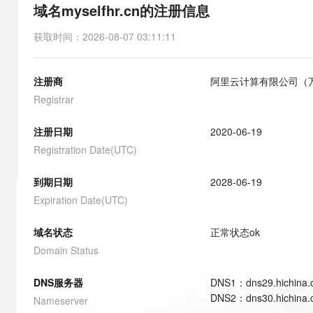
存储
天池大赛
能看、能想、能动手的多模
域名myselfhr.cn的注册信息
云解析DNS
解决方案免费试用 新老
电子合同
最高领取价值200元试用
安全
网络与CDN
AI 算法大赛
Qwen3-VL-Plus
获取时间
：
2026-08-07 03:11:11
畅捷通
大数据开发治理平台 Data
AI 产品 免费试用
网络
安全
云开发大赛
Tableau 订阅
1亿+ 大模型 tokens 和 
注册商
阿里云计算有限公司（
可观测
入门学习赛
中间件
AI空中课堂在线直播课
云防火墙
140+云产品 免费试用
Registrar
大模型服务
上云与迁云
云原生的云上边界网络安全
产品新客免费试用，最长1
数据库
生态解决方案
注册日期
2020-06-19
千问AI平台-Token Plan
企业出海
大模型ACA认证体验
大数据计算
Registration Date(UTC)
助力企业全员 AI 认知与能
行业生态解决方案
政企业务
媒体服务
千问AI平台-模型体验
到期日期
2028-06-19
开发者生态解决方案
在线体验全尺寸、多种模态
Expiration Date(UTC)
企业服务与云通信
AI 开发和 AI 应用解决
Happy 系列大模型
域名与网站
域名状态
正常状态
ok
Domain Status
终端用户计算
DNS服务器
DNS
1
：
dns29.hichina
Serverless
大模型解决方案
DNS
2
：
dns30.hichina
Nameserver
开发工具