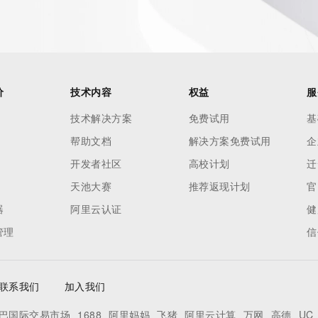
价
技术内容
权益
服
技术解决方案
免费试用
基
帮助文档
解决方案免费试用
企
开发者社区
高校计划
迁
天池大赛
推荐返现计划
官
器
阿里云认证
健
管理
信
联系我们
加入我们
巴国际交易市场
1688
阿里妈妈
飞猪
阿里云计算
万网
高德
UC