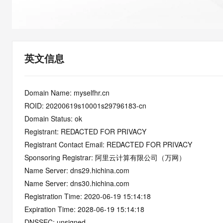
快速部署 Dify，高效搭建 
迁移与运维管理
10 分钟在聊天系统中增加
专有云
英文信息
Domain Name: myselfhr.cn
ROID: 20200619s10001s29796183-cn
Domain Status: ok
Registrant: REDACTED FOR PRIVACY
Registrant Contact Email: REDACTED FOR PRIVACY
Sponsoring Registrar: 阿里云计算有限公司（万网）
Name Server: dns29.hichina.com
Name Server: dns30.hichina.com
Registration Time: 2020-06-19 15:14:18
Expiration Time: 2028-06-19 15:14:18
DNSSEC: unsigned