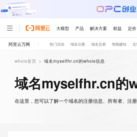
大模型
产品
解决方案
权益
定价
阿里云万网
热门活动
域名注册
域名交易
智能建站
定
大模型
产品
解决方案
权益
定价
云市场
伙伴
服务
了解阿里云
精选产品
精选解决方案
普惠上云
产品定价
精选商城
成为销售伙伴
售前咨询
为什么选择阿里云
千问AI平台
whois首页
>
域名myselfhr.cn的whois信息
了解云产品的定价详情
大模型服务平台百炼
睿译宝，AI翻译排版一
普惠上云 官方力荐
分销伙伴
在线服务
网站建设
什么是云计算
大
大模型服务与应用平台
上传文档即自动完成翻译和
云服务器38元/年起，超
域名myselfhr.cn的
咨询伙伴
多端小程序
技术领先
云上成本管理
售后服务
轻量应用服务器
GLM-5.2：长任务时代
官方推荐返现计划
大模型
精选产品
精选解决方案
Salesforce 国际版订阅
稳定可靠
管理和优化成本
推荐新用户得奖励，单订单
销售伙伴合作计划
自助服务
友盟天域
安全合规
人工智能与机器学习
AI
文本生成
在这里，您可以了解一个域名的注册信息、所有者、注册
云数据库 RDS
Hermes Agent，打造
云工开物
无影生态合作计划
在线服务
观测云
分析师报告
自主进化，持久记忆，越用
高校专属算力普惠，学生认
计算
互联网应用开发
Qwen3.8-Max
HOT
Salesforce On Alibaba C
工单服务
智能体时代全能旗舰模型
Tuya 物联网平台阿里云
研究报告与白皮书
人工智能平台 PAI
快速拥有专属 OpenClaw
大模
Consulting Partner 合
大数据
容器
免费试用
短信专区
一站式AI开发、训练和推
蓝凌 OA
Qwen3.7-Plus
AI 大模型销售与服务生
现代化应用