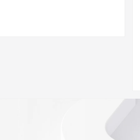
/www.icann.org/wicf/
<<
//icann.org/epp
e the
gistry is
e expiration
soring
database to
ion.
r Whois