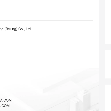
态智能体模型
旗舰 MoE 大模型，百万上下文与顶尖推理能力
图生视频，流
同享
万小智 AI 建站低至 15元/月
Qoder CN
AI 短剧/漫剧
云原生数据库 
快递物流查询
WordPress
成为服务伙
高校合作
点，立即开启云上创新
覆盖公网/内网、递归/权威、移动APP等全场景解析服务
送.CN域名，送备案服务码
基于千问大模型等，支持代码智能生成、研发智能问答
AI助力短剧
GLM-5.2
Wan2.7-T
Ubuntu
服务生态伙伴
视觉 Coding、空间感知、多模态思考等全面升级
1M上下文，专为长程任务能力而生
云工开物
企业应用
Works
Night Plan 支持 Qwen 3.8-Max
云原生大数据计算服务 MaxCompute
AI 办公
容器服务 Kub
NEW
Red Hat
30+ 款产品免费体验
Data Agent 驱动的一站式 Data+AI 开发治理平台
夜间 5 折，Qwen/Meoo/TokenPlan 客户专享
面向分析的企业级SaaS模式云数据仓库
AI智能应用
提供一站式管
科研合作
g (Beijing) Co., Ltd.
ERP
堂（旗舰版）
SUSE
智能客服
AI 应用构建
大模型原生
CRM
防护产品
2个月
自动承接线索
建站小程序
Qoder
大模型服务平台百炼-应用模版
OA 办公系统
HOT
NEW
面向真实软件
个人版上线、团队版降价；千问3.8-Max首发发尝鲜
丰富多元化的应用模版和解决方案
力提升
财税管理
模板建站
万有无界
大模型服务平台百炼-智能体
400电话
定制建站
的模型效果
灵活可视化地构建企业级 Agent
方案
广告营销
模板小程序
秒悟
人工智能平台 PAI
定制小程序
云端极速 AI 
新一代 AI 视频生成模型，深度适配广告营销等场景
AI Native 的算法工程平台，一站式完成建模、训练、推理服务部署
APP 开发
NA.COM
建站系统
A.COM