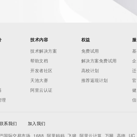
h-volume and
 names or
ry
or
nformation
价
技术内容
权益
服
n does not
技术解决方案
免费试用
基
e to abide
帮助文档
解决方案免费试用
企
 Data only
se this Data
开发者社区
高校计划
迁
 mass
天池大赛
推荐返现计划
官
telephone,
器
阿里云认证
健
 processes
管理
信
on,
ly
ee not to
联系我们
加入我们
to access or
egister
巴国际交易市场
1688
阿里妈妈
飞猪
阿里云计算
万网
高德
UC