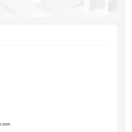
AI 应用
10分钟微调：让0.6B模型媲美235B模
多模态数据信
型
依托云原生高可用架构,实现Dify私有化部署
用1%尺寸在特定领域达到大模型90%以上效果
一个 AI 助手
超强辅助，Bol
即刻拥有 DeepSeek-R1 满血版
在企业官网、通讯软件中为客户提供 AI 客服
多种方案随心选，轻松解锁专属 DeepSeek
un.com