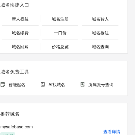
安全
畅自然，细节丰富
高表现力语音合成大模型，语音克隆听感自然
我要投诉
PolarDB
域名快捷入口
上云场景组合购
Milvus 弹性伸缩功能新增节
伴
漫剧创作，剧本、分镜、视频高效生成
100%兼容MySQL、PostgreSQL，兼容Oracle，支持集中和分布式
覆盖90%+业务场景，专享组合折扣价
点支持范围
2V
VPN
Fun-ASR
新人权益
域名注册
域名转入
文戏情感细腻自然，动作戏激烈拳拳到肉，实现更强表演能力
支持中英文自由切换，具备更强的噪声鲁棒性
ernetes 版 ACK
云聚AI 严选权益
AI 原生数据库服务发布
SSL 证书
，一键激活高效办公新体验
理容器应用的 K8s 服务
精选AI产品，从模型到应用全链提效
Agent 数据网关
域名续费
一口价
域名抢注
堡垒机
AI 用量加速计划
云原生数据库 PolarDB
应用
域名回购
价格总览
防火墙
域名查询
、识别商机，让客服更高效、服务更出色。
新老同享，达量后返
Agentic Database 发布
千问办公
主机安全
NEW
的智能体编程平台
一站式AI生产力平台
域名免费工具
AI 应用及服务市场
伶鹊
企业级人与Agent协作平台，接入和调度多个数字员工
智能客服平台，对话机器人、对话分析、智能外呼
智能起名
AI找域名
所属账号查询
AI 应用
大模型服务平台百炼 - 全妙
大模型
应用创作平台
多模态内容创作工具，已接入 DeepSeek
自然语言处理
推荐域名
数据标注
mysafebase.com
机器学习
查看详情