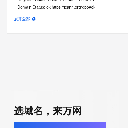
   Domain Status: ok https://icann.org/epp#ok
   Name Server: DNS10.HICHINA.COM
展开全部
   Name Server: DNS9.HICHINA.COM
   DNSSEC: unsigned
   URL of the ICANN Whois Inaccuracy Complaint Form: https:/
>>> Last update of whois database: 2026-06-16T01:13:28Z <
For more information on Whois status codes, please visit https:
NOTICE: The expiration date displayed in this record is the dat
registrar's sponsorship of the domain name registration in the re
currently set to expire. This date does not necessarily reflect th
date of the domain name registrant's agreement with the spon
registrar.  Users may consult the sponsoring registrar's Whois 
选域名，来万网
view the registrar's reported date of expiration for this registrat
TERMS OF USE: You are not authorized to access or query ou