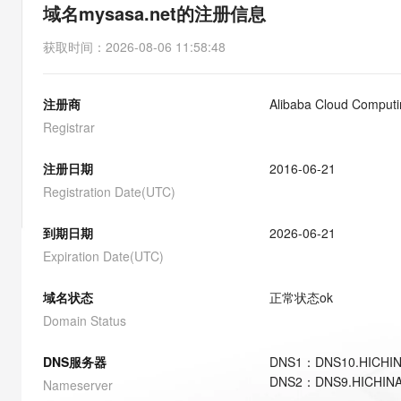
存储
天池大赛
能看、能想、能动手的多模
域名mysasa.net的注册信息
云解析DNS
解决方案免费试用 新老
电子合同
最高领取价值200元试用
安全
网络与CDN
AI 算法大赛
Qwen3-VL-Plus
获取时间
：
2026-08-06 11:58:48
畅捷通
大数据开发治理平台 Data
AI 产品 免费试用
网络
安全
云开发大赛
Tableau 订阅
1亿+ 大模型 tokens 和 
注册商
Alibaba Cloud Computin
可观测
入门学习赛
中间件
AI空中课堂在线直播课
云防火墙
140+云产品 免费试用
Registrar
大模型服务
上云与迁云
云原生的云上边界网络安全
产品新客免费试用，最长1
数据库
生态解决方案
注册日期
2016-06-21
千问AI平台-Token Plan
企业出海
大模型ACA认证体验
大数据计算
Registration Date(UTC)
助力企业全员 AI 认知与能
行业生态解决方案
政企业务
媒体服务
千问AI平台-模型体验
到期日期
2026-06-21
开发者生态解决方案
在线体验全尺寸、多种模态
Expiration Date(UTC)
企业服务与云通信
AI 开发和 AI 应用解决
Happy 系列大模型
域名与网站
域名状态
正常状态
ok
Domain Status
终端用户计算
DNS服务器
DNS
1
：
DNS10.HICHI
Serverless
大模型解决方案
DNS
2
：
DNS9.HICHIN
Nameserver
开发工具