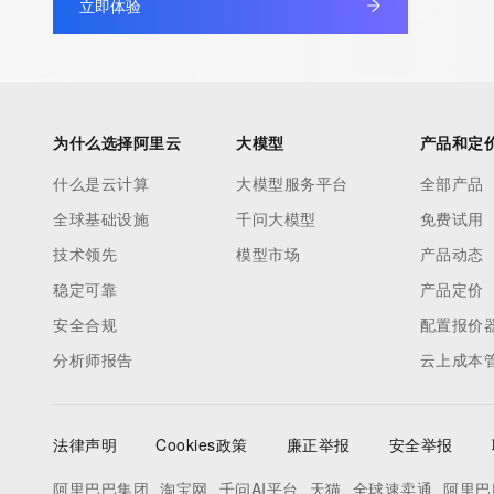
立即体验
database through the use of electronic processes that are hig
automated except as reasonably necessary to register domain
modify existing registrations; the Data in VeriSign Global Regist
Services' ("VeriSign") Whois database is provided by VeriSign f
information purposes only, and to assist persons in obtaining i
为什么选择阿里云
大模型
产品和定
about or related to a domain name registration record. VeriSig
什么是云计算
大模型服务平台
全部产品
guarantee its accuracy. By submitting a Whois query, you agre
全球基础设施
千问大模型
免费试用
by the following terms of use: You agree that you may use this
for lawful purposes and that under no circumstances will you u
技术领先
模型市场
产品动态
to: (1) allow, enable, or otherwise support the transmission of
稳定可靠
产品定价
unsolicited, commercial advertising or solicitations via e-mail, 
安全合规
配置报价
or facsimile; or (2) enable high volume, automated, electronic
分析师报告
云上成本
that apply to VeriSign (or its computer systems). The compilati
repackaging, dissemination or other use of this Data is express
prohibited without the prior written consent of VeriSign. You agr
法律声明
Cookies政策
廉正举报
安全举报
use electronic processes that are automated and high-volume 
query the Whois database except as reasonably necessary to r
阿里巴巴集团
淘宝网
千问AI平台
天猫
全球速卖通
阿里巴