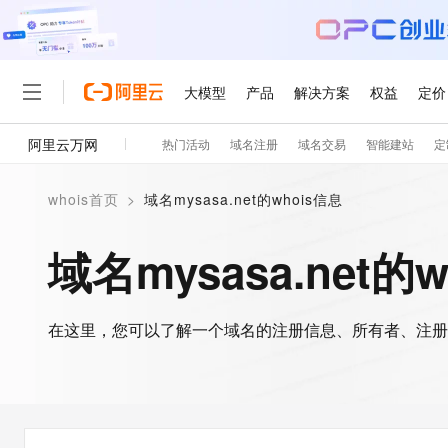
大模型
产品
解决方案
权益
定价
阿里云万网
热门活动
域名注册
域名交易
智能建站
定
大模型
产品
解决方案
权益
定价
云市场
伙伴
服务
了解阿里云
精选产品
精选解决方案
普惠上云
产品定价
精选商城
成为销售伙伴
售前咨询
为什么选择阿里云
千问AI平台
whois首页
>
域名mysasa.net的whois信息
了解云产品的定价详情
大模型服务平台百炼
睿译宝，AI翻译排版一
普惠上云 官方力荐
分销伙伴
在线服务
网站建设
什么是云计算
大
大模型服务与应用平台
上传文档即自动完成翻译和
云服务器38元/年起，超
域名mysasa.net的
咨询伙伴
多端小程序
技术领先
云上成本管理
售后服务
轻量应用服务器
GLM-5.2：长任务时代
官方推荐返现计划
大模型
精选产品
精选解决方案
Salesforce 国际版订阅
稳定可靠
管理和优化成本
推荐新用户得奖励，单订单
销售伙伴合作计划
自助服务
友盟天域
安全合规
人工智能与机器学习
AI
文本生成
在这里，您可以了解一个域名的注册信息、所有者、注册
云数据库 RDS
Hermes Agent，打造
云工开物
无影生态合作计划
在线服务
观测云
分析师报告
自主进化，持久记忆，越用
高校专属算力普惠，学生认
计算
互联网应用开发
Qwen3.8-Max
HOT
Salesforce On Alibaba C
工单服务
智能体时代全能旗舰模型
Tuya 物联网平台阿里云
研究报告与白皮书
人工智能平台 PAI
快速拥有专属 OpenClaw
大模
Consulting Partner 合
大数据
容器
免费试用
短信专区
一站式AI开发、训练和推
蓝凌 OA
Qwen3.7-Plus
AI 大模型销售与服务生
现代化应用