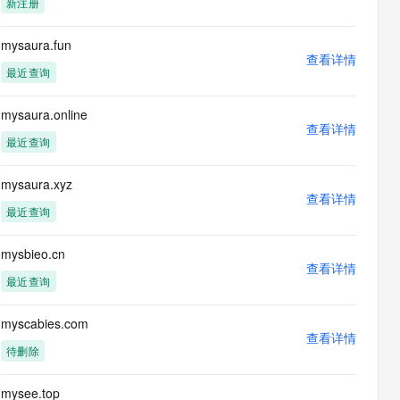
新注册
息提取
与 AI 智能体进行实时音视频通话
从文本、图片、视频中提取结构化的属性信息
构建支持视频理解的 AI 音视频实时通话应用
mysaura.fun
查看详情
t.diy 一步搞定创意建站
构建大模型应用的安全防护体系
最近查询
通过自然语言交互简化开发流程,全栈开发支持
通过阿里云安全产品对 AI 应用进行安全防护
mysaura.online
查看详情
最近查询
mysaura.xyz
查看详情
最近查询
mysbieo.cn
查看详情
最近查询
myscabies.com
查看详情
待删除
mysee.top