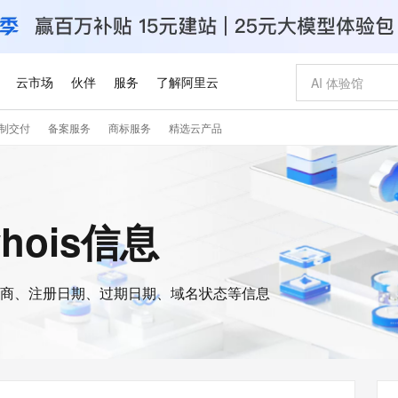
云市场
伙伴
服务
了解阿里云
制交付
备案服务
商标服务
精选云产品
AI 特惠
数据与 API
成为产品伙伴
企业增值服务
最佳实践
价格计算器
AI 场景体
基础软件
产品伙伴合
阿里云认证
市场活动
配置报价
大模型
自助选配和估算价格
步到位
智启 AI 普惠权益
产品生态集成认证中心
企业支持计划
云上春晚
域名与网站
Qwen Audio：打造专属 AI 语音助手
千问官方 MaaS 平台，为开发者和 Agent 而生，新用户赠送 1 亿 + tokens 额度
一句话生成原生
AI Coding
阿里云Maa
2026 阿里云
云服务器 E
为企业打
数据集
Windows
大模型认证
模型
NEW
NEW
格式还原
值低价云产品抢先购
至高享 1亿+免费 tokens，加速 Al 应用落地
提供智能易用的域名与建站服务
Qwen-Audio-3.0-Realtime 端到端实时语音角色扮演
输入一句话想法,
智能编程，一键
安全可靠、
whois信息
产品生态伙伴
专家技术服务
云上奥运之旅
弹性计算合作
阿里云中企出
手机三要素
宝塔 Linux
全部认证
价格优势
开源旗舰模型
即刻拥有 DeepSeek-V4-Pro
阿里云 OPC 创新助力计划
千问大模型
一键部署幻兽
AI 电商营销
对象存储 O
大模型
产品生态伙伴工作台
企业增值服务台
云栖战略参考
云存储合作计
云栖大会
身份实名认证
CentOS
训练营
推动算力普惠，释放技术红利
最高返9万
真正可用的 1M 上下文,一次完成代码全链路开发
快速构建应用程序和网站，即刻迈出上云第一步
轻松解锁专属 DeepSeek-V4-Pro
至高百万元 Token 补贴，加速一人公司成长
多元化、高性能、安全可靠的大模型服务
一键购买专属
从图文生成到
云上的中国
数据库合作计
活动全景
短信
Docker
图片和
商、注册日期、过期日期、域名状态等信息
自进化智能体
5 分钟轻松部署专属 QwenPaw
Token Plan 模型订阅计划
数字证书管理服务（原SSL证书）
高效搭建 AI
AI 广告创作
无影云电脑
企业成长
NEW
HOT
信息公告
看见新力量
云网络合作计
OCR 文字识别
JAVA
越聪明
证享300元代金券
全托管，含MySQL、PostgreSQL、SQL Server、MariaDB多引擎
Qwen3.8-Max 首发尝鲜，限时加量 10 倍，夜间低至2折
实现全站HTTPS，呈现可信的WEB访问
从聊天伙伴进化为能主动干活的本地数字员工
图文、视频一
随时随地安
Kimi-K3
HappyHors
NEW
魔搭 Mode
loud
服务实践
官网公告
Kimi 最新旗舰模型，长程编程与推理利器
让文字生成流
金融模力时刻
Salesforce O
版
发票查验
全能环境
Claude Code + GStack 打造工程团队
千问办公，限时限量积分加倍
Qoder
低代码高效构
AI 建站
短信服务
型
NEW
作计划
计划
创新中心
魔搭 ModelSc
健康状态
理服务
让AI从“聊天伙伴”进化为能干活的“数字员工”
安装技能 GStack，拥有专属 AI 工程团队
你的AI工作搭子，覆盖日常办公高频场景
面向真实软件的智能体编程平台
0 代码专业建
客户案例
天气预报查询
操作系统
Deepseek-v4-pro
HappyHors
态合作计划