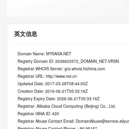
快速部署 Dify，高效搭建 
迁移与运维管理
10 分钟在聊天系统中增加
专有云
英文信息
   Domain Name: MYSASA.NET
   Registry Domain ID: 2036623372_DOMAIN_NET-VRSN
   Registrar WHOIS Server: grs-whois.hichina.com
   Registrar URL: http://www.net.cn
   Updated Date: 2017-03-28T08:44:00Z
   Creation Date: 2016-06-21T05:33:16Z
   Registry Expiry Date: 2026-06-21T05:33:16Z
   Registrar: Alibaba Cloud Computing (Beijing) Co., Ltd.
   Registrar IANA ID: 420
   Registrar Abuse Contact Email: DomainAbuse@service.aliy
   Registrar Abuse Contact Phone: +86.95187