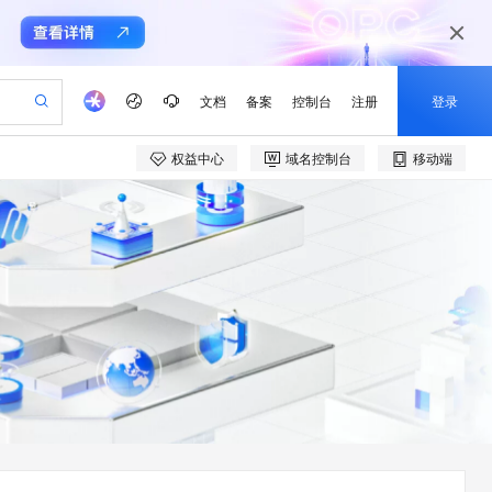
文档
备案
控制台
注册
登录
权益中心
域名控制台
移动端
验
作计划
器
AI 活动
专业服务
服务伙伴合作计划
开发者社区
加入我们
产品动态
服务平台百炼
阿里云 OPC 创新助力计划
一站式生成采购清单，支持单品或批量购买
可编辑精美 PPT 文稿
S产品伙伴计划（繁花）
峰会
CS
造的大模型服务与应用开发平台
Agency Agents：拥有专属领域专家
AI 生产力先锋
Al MaaS 服务伙伴赋能合作
域名
博文
Careers
至高可申请百万元
Qwen3.8-Max 模型上线
 轻松生成专业的 PPT
开启高性价比 AI 编程新体验
弹性可伸缩的云计算服务
先锋实践拓展 AI 生产力的边界
多领域专家智能体,一键组建 AI 虚拟交付团队
Token 补贴，五大权
计划
海大会
伙伴信用分合作计划
商标
问答
社会招聘
益加速 OPC 成功
帕鲁游戏服务器
SS
HappyHorse 打造一站式影视创作平台
飞天发布时刻
HOT
Open Search 向量检索版支
划
备案
电子书
校园招聘
联机服务器，轻松开启游戏
视频创作，一键激活电商全链路生产力
稳定、安全、高性价比、高性能的云存储服务
所见，即是所愿
持视频检索 Pipeline 功能
可视化编排打通从文字构思到成片全链路闭环
更多支持
划
公司注册
镜像站
视频生成
语音识别与合成
 智能体与工作流应用
漫剧工坊：一站式动画创作平台
AI 实训营
应用身份服务 (IDaaS)
合作伙伴培训与认证
划
上云迁移
站生成，高效打造优质广告素材
全接入的云上超级电脑
通过阿里云百炼高效搭建AI应用,助力高效开发
快速生产连贯的高质量长漫剧
从基础到进阶，Agent 创客手把手教你
OpenClaw 管理能力上线
e-1.1-T2V
Qwen3-TTS-Flash
lScope
我要反馈
查询合作伙伴
畅细腻的高质量视频
离线语音合成大模型，多语言方言自适应，低延迟高稳定
n Alibaba Cloud ISV 合作
代维服务
建企业门户网站
10 分钟搭建微信、支付宝小程序
MaxCompute MaxFrame 提
创新加速
ope
登录合作伙伴管理后台
我要建议
站，无忧落地极速上线
以可视化方式快速构建移动和 PC 门户网站
国内短信简单易用，安全可靠，秒级触达，全球覆盖200+国家和地区。
高效部署网站，快速应用到小程序
供自动弹性内存功能
e-1.1-I2V
Cosyvoice-V3-Flash