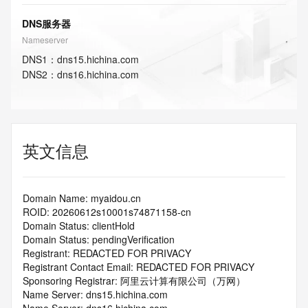
DNS服务器
Nameserver
DNS
1
：
dns15.hichina.com
DNS
2
：
dns16.hichina.com
英文信息
Domain Name: myaidou.cn
ROID: 20260612s10001s74871158-cn
Domain Status: clientHold
Domain Status: pendingVerification
Registrant: REDACTED FOR PRIVACY
Registrant Contact Email: REDACTED FOR PRIVACY
Sponsoring Registrar: 阿里云计算有限公司（万网）
Name Server: dns15.hichina.com