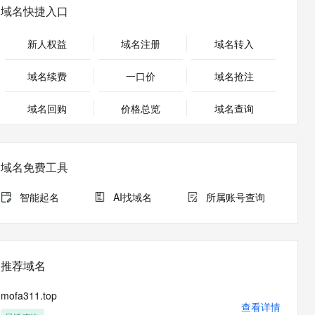
安全
畅自然，细节丰富
高表现力语音合成大模型，语音克隆听感自然
我要投诉
PolarDB
域名快捷入口
上云场景组合购
Milvus 弹性伸缩功能新增节
伴
漫剧创作，剧本、分镜、视频高效生成
100%兼容MySQL、PostgreSQL，兼容Oracle，支持集中和分布式
覆盖90%+业务场景，专享组合折扣价
点支持范围
2V
VPN
Fun-ASR
新人权益
域名注册
域名转入
文戏情感细腻自然，动作戏激烈拳拳到肉，实现更强表演能力
支持中英文自由切换，具备更强的噪声鲁棒性
ernetes 版 ACK
云聚AI 严选权益
AI 原生数据库服务发布
SSL 证书
，一键激活高效办公新体验
理容器应用的 K8s 服务
精选AI产品，从模型到应用全链提效
Agent 数据网关
域名续费
一口价
域名抢注
堡垒机
AI 用量加速计划
云原生数据库 PolarDB
应用
域名回购
价格总览
防火墙
域名查询
、识别商机，让客服更高效、服务更出色。
新老同享，达量后返
Agentic Database 发布
千问办公
主机安全
NEW
的智能体编程平台
一站式AI生产力平台
域名免费工具
AI 应用及服务市场
伶鹊
企业级人与Agent协作平台，接入和调度多个数字员工
智能客服平台，对话机器人、对话分析、智能外呼
智能起名
AI找域名
所属账号查询
AI 应用
大模型服务平台百炼 - 全妙
大模型
应用创作平台
多模态内容创作工具，已接入 DeepSeek
自然语言处理
推荐域名
数据标注
mofa311.top
机器学习
查看详情