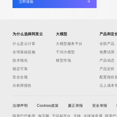
立即体验
service, please consider the following: The Whois service is 
service. Whois is not considered authoritative for registered d
downtime during production or OT&E maintenance periods. Queri
queries are received from a single IP address within a specified t
period of time to prevent disruption of Whois service access. A
为什么选择阿里云
大模型
产品和定
by detecting and limiting bulk query access from single sources
什么是云计算
大模型服务平台
全部产品
tag indicates that such data is not made publicly available due 
全球基础设施
千问大模型
免费试用
wish to contact the registrant, please refer to the Whois record
to non-public data may be provided, upon request, where it can
技术领先
模型市场
产品动态
specific legitimate interest and a proper legal basis for accessi
稳定可靠
产品定价
Identity Digital can be requested by submitting a request via the
安全合规
配置报价
https://www.identity.digital/about/policies/whois-layered-access/
分析师报告
云上成本
an RDDS service that can be queried for additional information 
of the queried domain name. Identity Digital Inc. and Registry O
time. By submitting this query, you agree to abide by this policy
法律声明
Cookies政策
廉正举报
安全举报
阿里巴巴集团
淘宝网
千问AI平台
天猫
全球速卖通
阿里巴