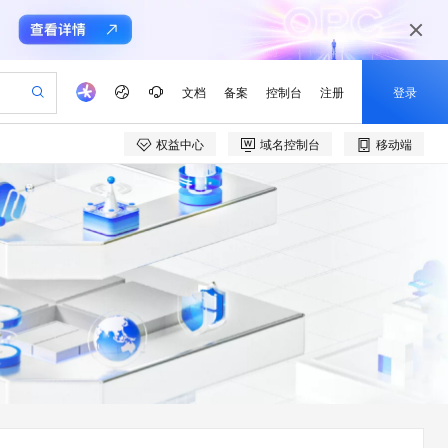
文档
备案
控制台
注册
登录
权益中心
域名控制台
移动端
验
作计划
器
AI 活动
专业服务
服务伙伴合作计划
开发者社区
加入我们
产品动态
服务平台百炼
阿里云 OPC 创新助力计划
一站式生成采购清单，支持单品或批量购买
io：打造专属 AI 语音助手
S产品伙伴计划（繁花）
峰会
CS
造的大模型服务与应用开发平台
一句话生成原生可编辑精美 PPT 文稿
AI 生产力先锋
Al MaaS 服务伙伴赋能合作
域名
博文
Careers
至高可申请百万元
Qwen3.8-Max 模型上线
开启高性价比 AI 编程新体验
弹性可伸缩的云计算服务
Qwen-Audio-3.0-Realtime 端到端实时语音角色扮演
输入一句话想法, 轻松生成专业的 PPT
先锋实践拓展 AI 生产力的边界
Token 补贴，五大权
计划
海大会
伙伴信用分合作计划
商标
问答
社会招聘
益加速 OPC 成功
eek-V4-Pro
SS
一键部署幻兽帕鲁游戏服务器
飞天发布时刻
HOT
Open Search 向量检索版支
划
备案
电子书
校园招聘
pSeek-V4-Pro
视频创作，一键激活电商全链路生产力
稳定、安全、高性价比、高性能的云存储服务
一键购买专属联机服务器，轻松开启游戏
所见，即是所愿
持视频检索 Pipeline 功能
更多支持
划
公司注册
镜像站
视频生成
语音识别与合成
专属 QwenPaw
漫剧工坊：一站式动画创作平台
AI 实训营
HOT
应用身份服务 (IDaaS)
合作伙伴培训与认证
划
上云迁移
站生成，高效打造优质广告素材
全接入的云上超级电脑
从聊天伙伴进化为能主动干活的本地数字员工
快速生产连贯的高质量长漫剧
从基础到进阶，Agent 创客手把手教你
OpenClaw 管理能力上线
e-1.1-T2V
Qwen3-TTS-Flash
lScope
我要反馈
查询合作伙伴
畅细腻的高质量视频
离线语音合成大模型，多语言方言自适应，低延迟高稳定
n Alibaba Cloud ISV 合作
代维服务
建企业门户网站
10 分钟搭建微信、支付宝小程序
MaxCompute MaxFrame 提
创新加速
ope
登录合作伙伴管理后台
我要建议
站，无忧落地极速上线
以可视化方式快速构建移动和 PC 门户网站
国内短信简单易用，安全可靠，秒级触达，全球覆盖200+国家和地区。
高效部署网站，快速应用到小程序
供自动弹性内存功能
e-1.1-I2V
Cosyvoice-V3-Flash