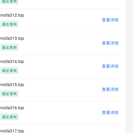
最近查询
息提取
与 AI 智能体进行实时音视频通话
从文本、图片、视频中提取结构化的属性信息
构建支持视频理解的 AI 音视频实时通话应用
mofa312.top
查看详情
t.diy 一步搞定创意建站
构建大模型应用的安全防护体系
最近查询
通过自然语言交互简化开发流程,全栈开发支持
通过阿里云安全产品对 AI 应用进行安全防护
mofa313.top
查看详情
最近查询
mofa314.top
查看详情
最近查询
mofa315.top
查看详情
最近查询
mofa316.top
查看详情
最近查询
mofa317.top