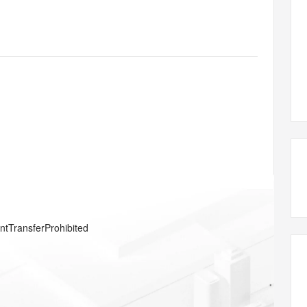
态智能体模型
旗舰 MoE 大模型，百万上下文与顶尖推理能力
图生视频，流
同享
万小智 AI 建站低至 15元/月
Qoder CN
AI 短剧/漫剧
云原生数据库 
快递物流查询
WordPress
成为服务伙
高校合作
点，立即开启云上创新
覆盖公网/内网、递归/权威、移动APP等全场景解析服务
送.CN域名，送备案服务码
基于千问大模型等，支持代码智能生成、研发智能问答
AI助力短剧
GLM-5.2
Wan2.7-T
Ubuntu
服务生态伙伴
视觉 Coding、空间感知、多模态思考等全面升级
1M上下文，专为长程任务能力而生
云工开物
企业应用
Works
Night Plan 支持 Qwen 3.8-Max
云原生大数据计算服务 MaxCompute
AI 办公
容器服务 Kub
NEW
Red Hat
30+ 款产品免费体验
Data Agent 驱动的一站式 Data+AI 开发治理平台
夜间 5 折，Qwen/Meoo/TokenPlan 客户专享
面向分析的企业级SaaS模式云数据仓库
AI智能应用
提供一站式管
科研合作
ERP
堂（旗舰版）
SUSE
智能客服
AI 应用构建
大模型原生
CRM
防护产品
2个月
自动承接线索
建站小程序
Qoder
大模型服务平台百炼-应用模版
OA 办公系统
HOT
NEW
面向真实软件
个人版上线、团队版降价；千问3.8-Max首发发尝鲜
丰富多元化的应用模版和解决方案
力提升
财税管理
模板建站
万有无界
大模型服务平台百炼-智能体
400电话
定制建站
的模型效果
灵活可视化地构建企业级 Agent
方案
广告营销
模板小程序
秒悟
人工智能平台 PAI
entTransferProhibited
定制小程序
云端极速 AI 
新一代 AI 视频生成模型，深度适配广告营销等场景
AI Native 的算法工程平台，一站式完成建模、训练、推理服务部署
APP 开发
建站系统