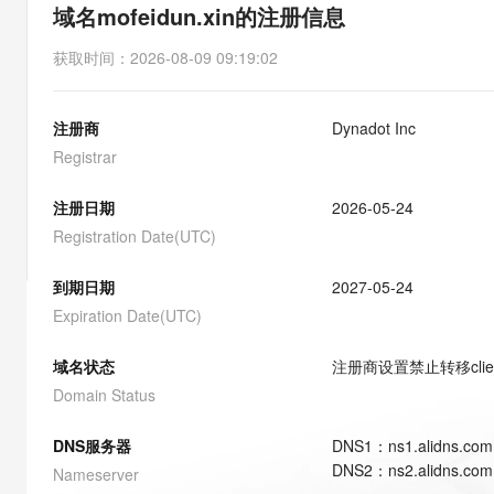
存储
天池大赛
能看、能想、能动手的多模
域名mofeidun.xin的注册信息
云解析DNS
解决方案免费试用 新老
电子合同
最高领取价值200元试用
安全
网络与CDN
AI 算法大赛
Qwen3-VL-Plus
获取时间
：
2026-08-09 09:19:02
畅捷通
大数据开发治理平台 Data
AI 产品 免费试用
网络
安全
云开发大赛
Tableau 订阅
1亿+ 大模型 tokens 和 
注册商
Dynadot Inc
可观测
入门学习赛
中间件
AI空中课堂在线直播课
云防火墙
140+云产品 免费试用
Registrar
大模型服务
上云与迁云
云原生的云上边界网络安全
产品新客免费试用，最长1
数据库
生态解决方案
注册日期
2026-05-24
千问AI平台-Token Plan
企业出海
大模型ACA认证体验
大数据计算
Registration Date(UTC)
助力企业全员 AI 认知与能
行业生态解决方案
政企业务
媒体服务
千问AI平台-模型体验
到期日期
2027-05-24
开发者生态解决方案
在线体验全尺寸、多种模态
Expiration Date(UTC)
企业服务与云通信
AI 开发和 AI 应用解决
Happy 系列大模型
域名与网站
域名状态
注册商设置禁止转移
cli
Domain Status
终端用户计算
DNS服务器
DNS
1
：
ns1.alidns.com
Serverless
大模型解决方案
DNS
2
：
ns2.alidns.com
Nameserver
开发工具