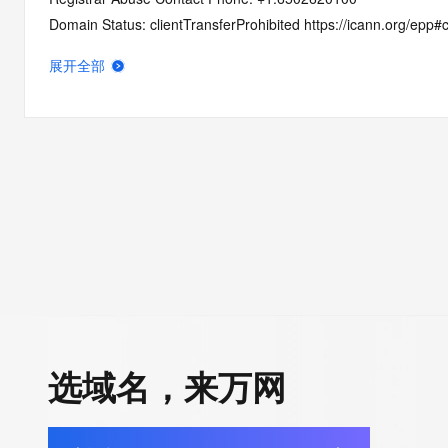
Domain Status: clientTransferProhibited https://icann.org/epp#c
Name Server: ns1.alidns.com
展开全部
Name Server: ns2.alidns.com
DNSSEC: unsigned
URL of the ICANN Whois Inaccuracy Complaint Form: https://ic
>>> Last update of WHOIS database: 2026-06-18T10:26:52Z 
For more information on Whois status codes, please visit https:
Terms of Use: Access to WHOIS information is provided to assi
registration record in the registry database. The data in this rec
for informational purposes only, and accuracy is not guaranteed
You agree that you will use this data only for lawful purposes an
allow, enable, or otherwise support the transmission by e-mail, 
选域名，来万网
advertising or solicitations to entities other than the data recip
automated, electronic processes that send queries or data to the
Digital except as reasonably necessary to register domain name