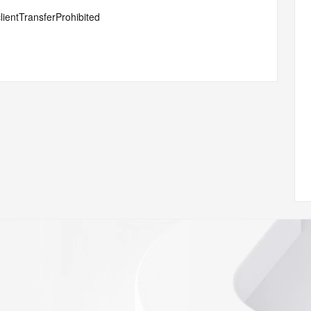
lientTransferProhibited
ann.org/wicf/
<<<
//icann.org/epp
st persons in determining the contents of a domain name 
ord is provided by Identity Digital or the Registry Operator 
. This service is intended only for query-based access. 
d that, under no circumstances will you use this data to (a) 
telephone, or facsimile of mass unsolicited, commercial 
ient's own existing customers; or (b) enable high volume, 
 systems of Registry Operator, a Registrar, or Identity 
s or modify existing registrations. When using the Whois 