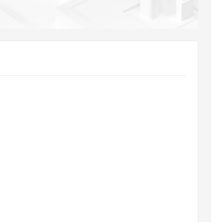
AI 应用
10分钟微调：让0.6B模型媲美235B模
多模态数据信
型
依托云原生高可用架构,实现Dify私有化部署
用1%尺寸在特定领域达到大模型90%以上效果
一个 AI 助手
超强辅助，Bol
即刻拥有 DeepSeek-R1 满血版
在企业官网、通讯软件中为客户提供 AI 客服
多种方案随心选，轻松解锁专属 DeepSeek