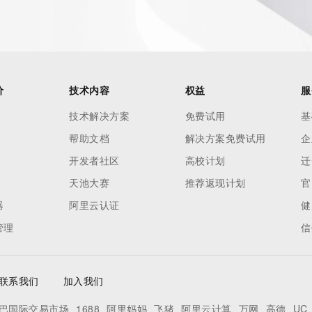
not a replacement for standard EPP commands to the SRS 
omain objects. The Whois service may be scheduled for 
es to the Whois services are throttled. If too many 
ime, the service will begin to reject further queries for a 
buse of the Whois system through data mining is mitigated 
价
技术内容
权益
服
. Where applicable, the presence of a [Non-Public Data] 
技术解决方案
免费试用
基
to applicable data privacy laws or requirements. Should you 
帮助文档
解决方案免费试用
企
s available through the registrar URL listed above. Access 
 be reasonably confirmed that the requester holds a 
开发者社区
高校计划
迁
ng the withheld data. Access to this data provided by 
天池大赛
推荐返现计划
官
 form found at 
器
阿里云认证
健
. The Registrar of Record identified in this output may have 
管理
信
on how to contact the Registrant, Admin, or Tech contact 
perator reserve the right to modify these terms at any 
.
联系我们
加入我们
巴国际交易市场
1688
阿里妈妈
飞猪
阿里云计算
万网
高德
UC