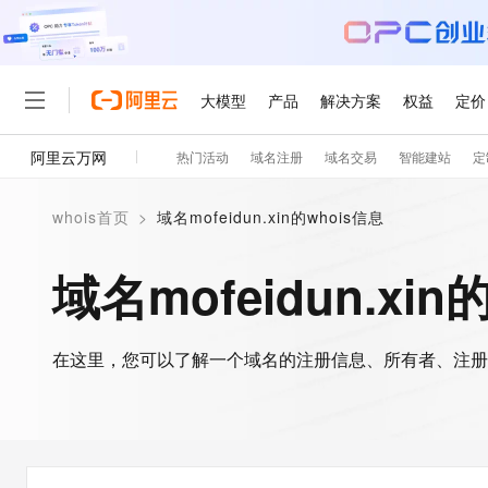
大模型
产品
解决方案
权益
定价
阿里云万网
热门活动
域名注册
域名交易
智能建站
定
大模型
产品
解决方案
权益
定价
云市场
伙伴
服务
了解阿里云
精选产品
精选解决方案
普惠上云
产品定价
精选商城
成为销售伙伴
售前咨询
为什么选择阿里云
千问AI平台
whois首页
>
域名mofeidun.xin的whois信息
了解云产品的定价详情
大模型服务平台百炼
千问办公，解锁你的工作
普惠上云 官方力荐
分销伙伴
在线服务
网站建设
什么是云计算
大
大模型服务与应用平台
企业级Agent产品，直接
云服务器38元/年起，超
域名mofeidun.xin
咨询伙伴
多端小程序
技术领先
云上成本管理
售后服务
轻量应用服务器
Agency Agents：拥
官方推荐返现计划
大模型
精选产品
精选解决方案
Salesforce 国际版订阅
稳定可靠
管理和优化成本
推荐新用户得奖励，单订单
销售伙伴合作计划
自助服务
友盟天域
安全合规
人工智能与机器学习
AI
文本生成
在这里，您可以了解一个域名的注册信息、所有者、注册
云数据库 RDS
HappyHorse 打造一
云工开物
无影生态合作计划
在线服务
观测云
分析师报告
高校专属算力普惠，学生认
计算
互联网应用开发
Qwen3.8-Max
HOT
Salesforce On Alibaba C
工单服务
智能体时代全能旗舰模型
Tuya 物联网平台阿里云
研究报告与白皮书
人工智能平台 PAI
快速拥有专属 OpenClaw
大模
Consulting Partner 合
大数据
容器
免费试用
短信专区
一站式AI开发、训练和推
蓝凌 OA
Qwen3.7-Plus
AI 大模型销售与服务生
现代化应用