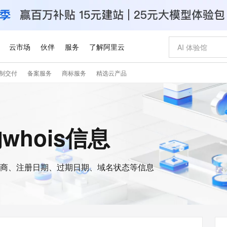
云市场
伙伴
服务
了解阿里云
制交付
备案服务
商标服务
精选云产品
AI 特惠
数据与 API
成为产品伙伴
企业增值服务
最佳实践
价格计算器
AI 场景体
基础软件
产品伙伴合
阿里云认证
市场活动
配置报价
大模型
自助选配和估算价格
新方式
睿译宝，AI翻译排版一步到位
智启 AI 普惠权益
产品生态集成认证中心
企业支持计划
云上春晚
域名与网站
千问官方 MaaS 平台，为开发者和 Agent 而生，新用户赠送 1 亿 + tokens 额度
Qwen Aud
AI Coding
阿里云Maa
2026 阿里云
云服务器 E
为企业打
数据集
Windows
大模型认证
模型
NEW
NEW
交付可用成果
值低价云产品抢先购
上传文档即自动完成翻译和格式还原
至高享 1亿+免费 tokens，加速 Al 应用落地
提供智能易用的域名与建站服务
智能编程，一键
安全可靠、
的whois信息
产品生态伙伴
专家技术服务
云上奥运之旅
弹性计算合作
阿里云中企出
手机三要素
宝塔 Linux
全部认证
价格优势
有专属领域专家
GLM-5.2：长任务时代开源旗舰模型
阿里云 OPC 创新助力计划
千问大模型
即刻拥有 DeepS
AI 电商营销
对象存储 O
大模型
产品生态伙伴工作台
企业增值服务台
云栖战略参考
云存储合作计
云栖大会
身份实名认证
CentOS
训练营
推动算力普惠，释放技术红利
最高返9万
多领域专家智能体,一键组建 AI 虚拟交付团队
快速构建应用程序和网站，即刻迈出上云第一步
至高百万元 Token 补贴，加速一人公司成长
多元化、高性能、安全可靠的大模型服务
真正可用的 1M 上下文,一次完成代码全链路开发
轻松解锁专属 Dee
从图文生成到
云上的中国
数据库合作计
活动全景
短信
Docker
图片和
商、注册日期、过期日期、域名状态等信息
站式影视创作平台
Hermes Agent，打造自进化智能体
Token Plan 模型订阅计划
数字证书管理服务（原SSL证书）
5 分钟轻松部署
AI 广告创作
无影云电脑
企业成长
NEW
信息公告
看见新力量
云网络合作计
OCR 文字识别
JAVA
证享300元代金券
可视化编排打通从文字构思到成片全链路闭环
全托管，含MySQL、PostgreSQL、SQL Server、MariaDB多引擎
自主进化，持久记忆，越用越聪明
Qwen3.8-Max 首发尝鲜，限时加量 10 倍，夜间低至2折
实现全站HTTPS，呈现可信的WEB访问
图文、视频一
随时随地安
Kimi-K3
HappyHors
NEW
魔搭 Mode
loud
服务实践
官网公告
Kimi 最新旗舰模型，长程编程与推理利器
让文字生成流
金融模力时刻
Salesforce O
版
发票查验
全能环境
Claude Code + GStack 打造工程团队
千问办公，限时限量积分加倍
Qoder
低代码高效构
AI 建站
短信服务
型
NEW
作计划
计划
创新中心
魔搭 ModelSc
健康状态
理服务
让AI从“聊天伙伴”进化为能干活的“数字员工”
安装技能 GStack，拥有专属 AI 工程团队
你的AI工作搭子，覆盖日常办公高频场景
面向真实软件的智能体编程平台
0 代码专业建
客户案例
天气预报查询
操作系统
Deepseek-v4-pro
HappyHors
态合作计划