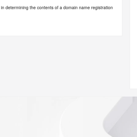
d by Identity Digital or, if the record pertains to a TLD not 
istry Operator for informational purposes only, and neither 
y. This service is intended only for query-based access. You 
at, under no circumstances will you use this data to (a) 
telephone, or facsimile of mass unsolicited, commercial 
ient's own existing customers; or (b) enable high volume, 
systems of Identity Digital, a Registrar, or Registry 
mes or modify existing registrations. When using the 
 is not a replacement for standard EPP commands to the 
red domain objects. The RDAP service may be scheduled for 
es to the RDAP services are throttled. If too many 
ime, the service will begin to reject further queries for a 
buse of the RDAP system through data mining is mitigated 
. Where applicable, the presence of a [Non-Public Data] 
to applicable data privacy laws or requirements. Should you 
 available through the registrar URL listed above. Access to 