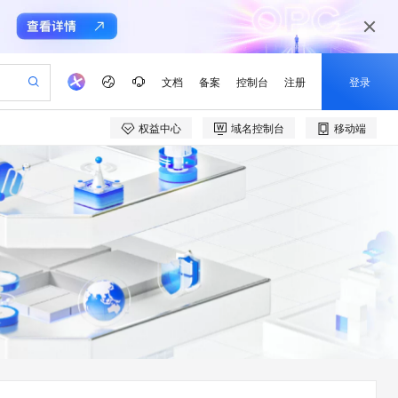
文档
备案
控制台
注册
登录
权益中心
域名控制台
移动端
验
作计划
器
AI 活动
专业服务
服务伙伴合作计划
开发者社区
加入我们
产品动态
服务平台百炼
阿里云 OPC 创新助力计划
一站式生成采购清单，支持单品或批量购买
可编辑精美 PPT 文稿
S产品伙伴计划（繁花）
峰会
CS
造的大模型服务与应用开发平台
Agency Agents：拥有专属领域专家
AI 生产力先锋
Al MaaS 服务伙伴赋能合作
域名
博文
Careers
至高可申请百万元
Qwen3.8-Max 模型上线
 轻松生成专业的 PPT
开启高性价比 AI 编程新体验
弹性可伸缩的云计算服务
先锋实践拓展 AI 生产力的边界
多领域专家智能体,一键组建 AI 虚拟交付团队
Token 补贴，五大权
计划
海大会
伙伴信用分合作计划
商标
问答
社会招聘
益加速 OPC 成功
帕鲁游戏服务器
SS
HappyHorse 打造一站式影视创作平台
飞天发布时刻
HOT
Open Search 向量检索版支
划
备案
电子书
校园招聘
联机服务器，轻松开启游戏
视频创作，一键激活电商全链路生产力
稳定、安全、高性价比、高性能的云存储服务
所见，即是所愿
持视频检索 Pipeline 功能
可视化编排打通从文字构思到成片全链路闭环
更多支持
划
公司注册
镜像站
视频生成
语音识别与合成
 智能体与工作流应用
漫剧工坊：一站式动画创作平台
AI 实训营
应用身份服务 (IDaaS)
合作伙伴培训与认证
划
上云迁移
站生成，高效打造优质广告素材
全接入的云上超级电脑
通过阿里云百炼高效搭建AI应用,助力高效开发
快速生产连贯的高质量长漫剧
从基础到进阶，Agent 创客手把手教你
OpenClaw 管理能力上线
e-1.1-T2V
Qwen3-TTS-Flash
lScope
我要反馈
查询合作伙伴
畅细腻的高质量视频
离线语音合成大模型，多语言方言自适应，低延迟高稳定
n Alibaba Cloud ISV 合作
代维服务
建企业门户网站
10 分钟搭建微信、支付宝小程序
MaxCompute MaxFrame 提
创新加速
ope
登录合作伙伴管理后台
我要建议
站，无忧落地极速上线
以可视化方式快速构建移动和 PC 门户网站
国内短信简单易用，安全可靠，秒级触达，全球覆盖200+国家和地区。
高效部署网站，快速应用到小程序
供自动弹性内存功能
e-1.1-I2V
Cosyvoice-V3-Flash