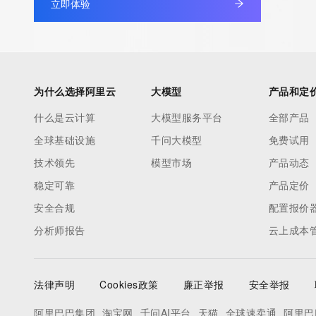
立即体验
non-public data may be provided, upon request, where it can be
legitimate interest and a proper legal basis for accessing the wi
can be requested by submitting a request via the form found at h
access/ Identity Digital Inc. and, if applicable, the primary Regi
any time. By submitting this query, you agree to abide by this pol
为什么选择阿里云
大模型
产品和定
      ],

什么是云计算
大模型服务平台
全部产品
      "links": [

全球基础设施
千问大模型
免费试用
        {

          "value": "https://rdap.identitydigital.services/rdap/domain/miotech.ltd",

技术领先
模型市场
产品动态
          "rel": "terms-of-service",

稳定可靠
产品定价
          "href": "https://www.identity.digital/policies/rdds-access-policy",

安全合规
配置报价
          "type": "text/html"

分析师报告
云上成本
        }

      ]

    },

法律声明
Cookies政策
廉正举报
安全举报
    {

      "title": "Status Codes",

阿里巴巴集团
淘宝网
千问AI平台
天猫
全球速卖通
阿里巴