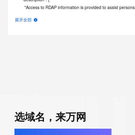
        "Access to RDAP information is provided to assist persons in determining the contents of a domain name registration 
record in the registry database. The data in this record is provide
展开全部
operated by Identity Digital, then the corresponding primary Reg
Identity Digital nor the Registry Operator guarantee its accurac
agree that you will use this data only for lawful purposes and th
allow, enable, or otherwise support the transmission by e-mail, 
advertising or solicitations to entities other than the data recip
automated, electronic processes that send queries or data to the 
Operator except as reasonably necessary to register domain na
RDAP service, please consider the following: the RDAP service
SRS service. RDAP is not considered authoritative for registe
downtime during production or OT&E maintenance periods. Queri
queries are received from a single IP address within a specified t
period of time to prevent disruption of RDAP service access. A
选域名，来万网
by detecting and limiting bulk query access from single sources
tag indicates that such data is not made publicly available due 
wish to contact the registrant, please refer to the RDAP records