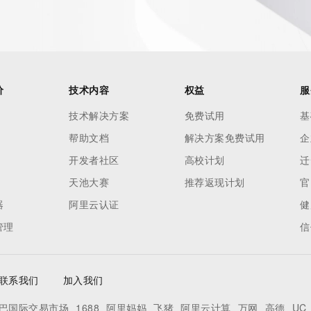
 reasonably confirmed that the requester holds a specific 
thheld data. Access to the data provided by Identity Digital 
ttps://www.identity.digital/about/policies/whois-layered-
stry Operators reserve the right to modify these terms at 
icy."

价
技术内容
权益
服
技术解决方案
免费试用
基
帮助文档
解决方案免费试用
企
开发者社区
高校计划
迁
天池大赛
推荐返现计划
官
器
阿里云认证
健
管理
信
联系我们
加入我们
巴国际交易市场
1688
阿里妈妈
飞猪
阿里云计算
万网
高德
UC