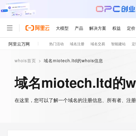
大模型
产品
解决方案
权益
定价
阿里云万网
热门活动
域名注册
域名交易
智能建站
定
大模型
产品
解决方案
权益
定价
云市场
伙伴
服务
了解阿里云
精选产品
精选解决方案
普惠上云
产品定价
精选商城
成为销售伙伴
售前咨询
为什么选择阿里云
千问AI平台
whois首页
>
域名miotech.ltd的whois信息
了解云产品的定价详情
大模型服务平台百炼
睿译宝，AI翻译排版一
普惠上云 官方力荐
分销伙伴
在线服务
网站建设
什么是云计算
大
大模型服务与应用平台
上传文档即自动完成翻译和
云服务器38元/年起，超
域名miotech.ltd的
咨询伙伴
多端小程序
技术领先
云上成本管理
售后服务
轻量应用服务器
GLM-5.2：长任务时代
官方推荐返现计划
大模型
精选产品
精选解决方案
Salesforce 国际版订阅
稳定可靠
管理和优化成本
推荐新用户得奖励，单订单
销售伙伴合作计划
自助服务
友盟天域
安全合规
人工智能与机器学习
AI
文本生成
在这里，您可以了解一个域名的注册信息、所有者、注册
云数据库 RDS
Hermes Agent，打造
云工开物
无影生态合作计划
在线服务
观测云
分析师报告
自主进化，持久记忆，越用
高校专属算力普惠，学生认
计算
互联网应用开发
Qwen3.8-Max
HOT
Salesforce On Alibaba C
工单服务
智能体时代全能旗舰模型
Tuya 物联网平台阿里云
研究报告与白皮书
人工智能平台 PAI
快速拥有专属 OpenClaw
大模
Consulting Partner 合
大数据
容器
免费试用
短信专区
一站式AI开发、训练和推
蓝凌 OA
Qwen3.7-Plus
AI 大模型销售与服务生
现代化应用