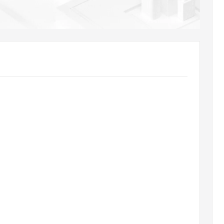
AI 应用
10分钟微调：让0.6B模型媲美235B模
多模态数据信
型
依托云原生高可用架构,实现Dify私有化部署
用1%尺寸在特定领域达到大模型90%以上效果
一个 AI 助手
超强辅助，Bol
即刻拥有 DeepSeek-R1 满血版
在企业官网、通讯软件中为客户提供 AI 客服
多种方案随心选，轻松解锁专属 DeepSeek