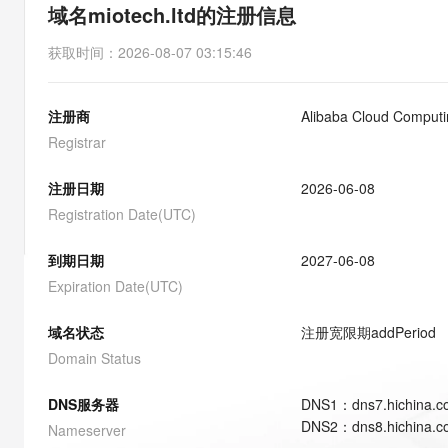
存储
天池大赛
能看、能想、能动手的多模
域名miotech.ltd的注册信息
云解析DNS
解决方案免费试用 新老
电子合同
最高领取价值200元试用
安全
网络与CDN
AI 算法大赛
Qwen3-VL-Plus
获取时间
：
2026-08-07 03:15:46
畅捷通
大数据开发治理平台 Data
AI 产品 免费试用
网络
安全
云开发大赛
Tableau 订阅
1亿+ 大模型 tokens 和 
注册商
Alibaba Cloud Computin
可观测
入门学习赛
中间件
AI空中课堂在线直播课
云防火墙
140+云产品 免费试用
Registrar
大模型服务
上云与迁云
云原生的云上边界网络安全
产品新客免费试用，最长1
数据库
生态解决方案
注册日期
2026-06-08
千问AI平台-Token Plan
企业出海
大模型ACA认证体验
大数据计算
Registration Date(UTC)
助力企业全员 AI 认知与能
行业生态解决方案
政企业务
媒体服务
千问AI平台-模型体验
到期日期
2027-06-08
开发者生态解决方案
在线体验全尺寸、多种模态
Expiration Date(UTC)
企业服务与云通信
AI 开发和 AI 应用解决
Happy 系列大模型
域名与网站
域名状态
注册宽限期
addPeriod
Domain Status
终端用户计算
DNS服务器
DNS
1
：
dns7.hichina.
Serverless
大模型解决方案
DNS
2
：
dns8.hichina.
Nameserver
开发工具