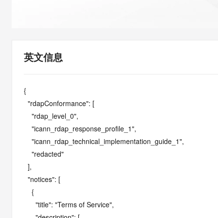
快速部署 Dify，高效搭建 
迁移与运维管理
10 分钟在聊天系统中增加
专有云
英文信息
{

  "rdapConformance": [

    "rdap_level_0",

    "icann_rdap_response_profile_1",

    "icann_rdap_technical_implementation_guide_1",

    "redacted"

  ],

  "notices": [

    {

      "title": "Terms of Service",

      "description": [
