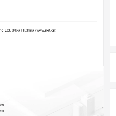
态智能体模型
旗舰 MoE 大模型，百万上下文与顶尖推理能力
图生视频，流
同享
万小智 AI 建站低至 15元/月
Qoder CN
AI 短剧/漫剧
云原生数据库 
快递物流查询
WordPress
成为服务伙
高校合作
点，立即开启云上创新
覆盖公网/内网、递归/权威、移动APP等全场景解析服务
送.CN域名，送备案服务码
基于千问大模型等，支持代码智能生成、研发智能问答
AI助力短剧
GLM-5.2
Wan2.7-T
Ubuntu
服务生态伙伴
视觉 Coding、空间感知、多模态思考等全面升级
1M上下文，专为长程任务能力而生
云工开物
企业应用
Works
Night Plan 支持 Qwen 3.8-Max
云原生大数据计算服务 MaxCompute
AI 办公
容器服务 Kub
NEW
Red Hat
30+ 款产品免费体验
Data Agent 驱动的一站式 Data+AI 开发治理平台
夜间 5 折，Qwen/Meoo/TokenPlan 客户专享
面向分析的企业级SaaS模式云数据仓库
AI智能应用
提供一站式管
科研合作
g Ltd. d/b/a HiChina (www.net.cn)
ERP
堂（旗舰版）
SUSE
智能客服
AI 应用构建
大模型原生
CRM
防护产品
2个月
自动承接线索
建站小程序
Qoder
大模型服务平台百炼-应用模版
OA 办公系统
HOT
NEW
面向真实软件
个人版上线、团队版降价；千问3.8-Max首发发尝鲜
丰富多元化的应用模版和解决方案
力提升
财税管理
模板建站
万有无界
大模型服务平台百炼-智能体
400电话
定制建站
的模型效果
灵活可视化地构建企业级 Agent
方案
广告营销
模板小程序
秒悟
人工智能平台 PAI
定制小程序
云端极速 AI 
新一代 AI 视频生成模型，深度适配广告营销等场景
AI Native 的算法工程平台，一站式完成建模、训练、推理服务部署
APP 开发
com
建站系统
com