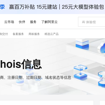
云市场
伙伴
服务
了解阿里云
制交付
备案服务
商标服务
精选云产品
AI 特惠
数据与 API
成为产品伙伴
企业增值服务
最佳实践
价格计算器
AI 场景体
基础软件
产品伙伴合
阿里云认证
市场活动
配置报价
大模型
自助选配和估算价格
步到位
智启 AI 普惠权益
产品生态集成认证中心
企业支持计划
云上春晚
域名与网站
Qwen Audio：打造专属 AI 语音助手
千问官方 MaaS 平台，为开发者和 Agent 而生，新用户赠送 1 亿 + tokens 额度
一句话生成原生
AI Coding
阿里云Maa
2026 阿里云
云服务器 E
为企业打
数据集
Windows
大模型认证
模型
NEW
NEW
格式还原
值低价云产品抢先购
至高享 1亿+免费 tokens，加速 Al 应用落地
提供智能易用的域名与建站服务
Qwen-Audio-3.0-Realtime 端到端实时语音角色扮演
输入一句话想法,
智能编程，一键
安全可靠、
whois信息
产品生态伙伴
专家技术服务
云上奥运之旅
弹性计算合作
阿里云中企出
手机三要素
宝塔 Linux
全部认证
价格优势
开源旗舰模型
即刻拥有 DeepSeek-V4-Pro
阿里云 OPC 创新助力计划
千问大模型
一键部署幻兽
AI 电商营销
对象存储 O
大模型
产品生态伙伴工作台
企业增值服务台
云栖战略参考
云存储合作计
云栖大会
身份实名认证
CentOS
训练营
推动算力普惠，释放技术红利
最高返9万
真正可用的 1M 上下文,一次完成代码全链路开发
快速构建应用程序和网站，即刻迈出上云第一步
轻松解锁专属 DeepSeek-V4-Pro
至高百万元 Token 补贴，加速一人公司成长
多元化、高性能、安全可靠的大模型服务
一键购买专属
从图文生成到
云上的中国
数据库合作计
活动全景
短信
Docker
图片和
商、注册日期、过期日期、域名状态等信息
自进化智能体
5 分钟轻松部署专属 QwenPaw
Token Plan 模型订阅计划
数字证书管理服务（原SSL证书）
高效搭建 AI
AI 广告创作
无影云电脑
企业成长
NEW
HOT
信息公告
看见新力量
云网络合作计
OCR 文字识别
JAVA
越聪明
证享300元代金券
全托管，含MySQL、PostgreSQL、SQL Server、MariaDB多引擎
Qwen3.8-Max 首发尝鲜，限时加量 10 倍，夜间低至2折
实现全站HTTPS，呈现可信的WEB访问
从聊天伙伴进化为能主动干活的本地数字员工
图文、视频一
随时随地安
Kimi-K3
HappyHors
NEW
魔搭 Mode
loud
服务实践
官网公告
Kimi 最新旗舰模型，长程编程与推理利器
让文字生成流
金融模力时刻
Salesforce O
版
发票查验
全能环境
Claude Code + GStack 打造工程团队
千问办公，限时限量积分加倍
Qoder
低代码高效构
AI 建站
短信服务
型
NEW
作计划
计划
创新中心
魔搭 ModelSc
健康状态
理服务
让AI从“聊天伙伴”进化为能干活的“数字员工”
安装技能 GStack，拥有专属 AI 工程团队
你的AI工作搭子，覆盖日常办公高频场景
面向真实软件的智能体编程平台
0 代码专业建
客户案例
天气预报查询
操作系统
Deepseek-v4-pro
HappyHors
态合作计划