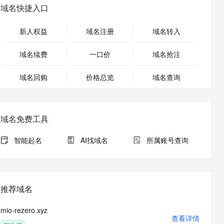
安全
畅自然，细节丰富
高表现力语音合成大模型，语音克隆听感自然
我要投诉
PolarDB
域名快捷入口
上云场景组合购
Milvus 弹性伸缩功能新增节
伴
漫剧创作，剧本、分镜、视频高效生成
100%兼容MySQL、PostgreSQL，兼容Oracle，支持集中和分布式
覆盖90%+业务场景，专享组合折扣价
点支持范围
2V
VPN
Fun-ASR
新人权益
域名注册
域名转入
文戏情感细腻自然，动作戏激烈拳拳到肉，实现更强表演能力
支持中英文自由切换，具备更强的噪声鲁棒性
ernetes 版 ACK
云聚AI 严选权益
AI 原生数据库服务发布
SSL 证书
，一键激活高效办公新体验
理容器应用的 K8s 服务
精选AI产品，从模型到应用全链提效
Agent 数据网关
域名续费
一口价
域名抢注
堡垒机
AI 用量加速计划
云原生数据库 PolarDB
应用
域名回购
价格总览
防火墙
域名查询
、识别商机，让客服更高效、服务更出色。
新老同享，达量后返
Agentic Database 发布
千问办公
主机安全
NEW
的智能体编程平台
一站式AI生产力平台
域名免费工具
AI 应用及服务市场
伶鹊
企业级人与Agent协作平台，接入和调度多个数字员工
智能客服平台，对话机器人、对话分析、智能外呼
智能起名
AI找域名
所属账号查询
AI 应用
大模型服务平台百炼 - 全妙
大模型
应用创作平台
多模态内容创作工具，已接入 DeepSeek
自然语言处理
推荐域名
数据标注
mio-rezero.xyz
机器学习
查看详情