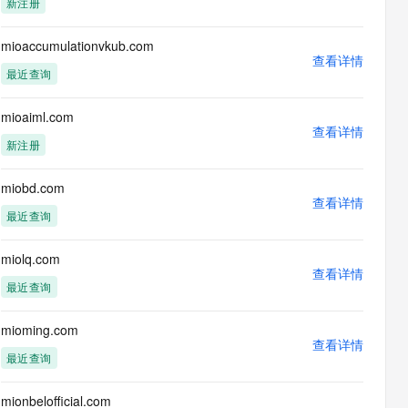
新注册
息提取
与 AI 智能体进行实时音视频通话
从文本、图片、视频中提取结构化的属性信息
构建支持视频理解的 AI 音视频实时通话应用
mioaccumulationvkub.com
查看详情
t.diy 一步搞定创意建站
构建大模型应用的安全防护体系
最近查询
通过自然语言交互简化开发流程,全栈开发支持
通过阿里云安全产品对 AI 应用进行安全防护
mioaiml.com
查看详情
新注册
miobd.com
查看详情
最近查询
miolq.com
查看详情
最近查询
mioming.com
查看详情
最近查询
mionbelofficial.com