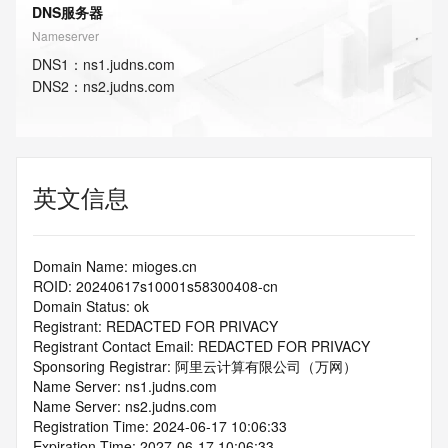
DNS服务器
Nameserver
DNS
1
：
ns1.judns.com
DNS
2
：
ns2.judns.com
英文信息
Domain Name: mioges.cn
ROID: 20240617s10001s58300408-cn
Domain Status: ok
Registrant: REDACTED FOR PRIVACY
Registrant Contact Email: REDACTED FOR PRIVACY
Sponsoring Registrar: 阿里云计算有限公司（万网）
Name Server: ns1.judns.com
Name Server: ns2.judns.com
Registration Time: 2024-06-17 10:06:33
Expiration Time: 2027-06-17 10:06:33