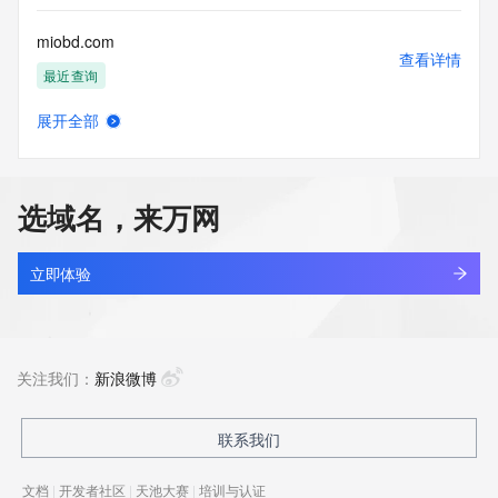
miobd.com
查看详情
最近查询
展开全部
miobsu.com
查看详情
最近查询
选域名，来万网
mioclass.com
查看详情
新注册
立即体验
miocument.cn
查看详情
最近查询
关注我们：
新浪微博
miodraw.com
联系我们
查看详情
新注册
文档
|
开发者社区
|
天池大赛
|
培训与认证