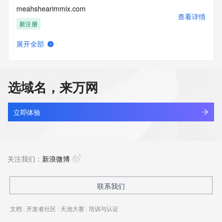
meahshearimmix.com
查看详情
新注册
展开全部
meajrbg2.top
查看详情
新注册
选域名，来万网
mealpick.me
查看详情
最近查询
立即体验
mealsgia.cn
查看详情
最近查询
关注我们：
新浪微博
mealsgia.com
联系我们
查看详情
新注册
文档
|
开发者社区
|
天池大赛
|
培训与认证