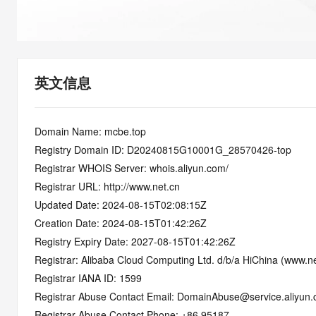
快速部署 Dify，高效搭建 
迁移与运维管理
10 分钟在聊天系统中增加
专有云
英文信息
Domain Name: mcbe.top
Registry Domain ID: D20240815G10001G_28570426-top
Registrar WHOIS Server: whois.aliyun.com/
Registrar URL: http://www.net.cn
Updated Date: 2024-08-15T02:08:15Z
Creation Date: 2024-08-15T01:42:26Z
Registry Expiry Date: 2027-08-15T01:42:26Z
Registrar: Alibaba Cloud Computing Ltd. d/b/a HiChina (www.ne
Registrar IANA ID: 1599
Registrar Abuse Contact Email: DomainAbuse@service.aliyun
Registrar Abuse Contact Phone: +86.95187