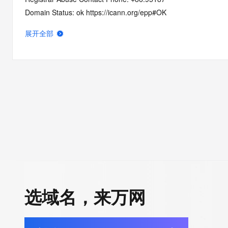
Domain Status: ok https://icann.org/epp#OK
Registry Registrant ID: REDACTED FOR PRIVACY
展开全部
Registrant Name: REDACTED FOR PRIVACY
Registrant Organization: REDACTED FOR PRIVACY
Registrant Street:  REDACTED FOR PRIVACY
Registrant City: REDACTED FOR PRIVACY
Registrant State/Province: liao ning sheng
Registrant Postal Code: REDACTED FOR PRIVACY
Registrant Country: CN
Registrant Phone: REDACTED FOR PRIVACY
Registrant Phone Ext: REDACTED FOR PRIVACY
Registrant Fax: REDACTED FOR PRIVACY
Registrant Fax Ext: REDACTED FOR PRIVACY
Registrant Email: Please query the RDDS service of the Registrar
选域名，来万网
how to contact the Registrant, Admin, or Tech contact of the 
Registry Admin ID: REDACTED FOR PRIVACY
Admin Name: REDACTED FOR PRIVACY