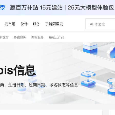
云市场
伙伴
服务
了解阿里云
制交付
备案服务
商标服务
精选云产品
AI 特惠
数据与 API
成为产品伙伴
企业增值服务
最佳实践
价格计算器
AI 场景体
基础软件
产品伙伴合
阿里云认证
市场活动
配置报价
大模型
自助选配和估算价格
新方式
睿译宝，AI翻译排版一步到位
智启 AI 普惠权益
产品生态集成认证中心
企业支持计划
云上春晚
域名与网站
千问官方 MaaS 平台，为开发者和 Agent 而生，新用户赠送 1 亿 + tokens 额度
Qwen Aud
AI Coding
阿里云Maa
2026 阿里云
云服务器 E
为企业打
数据集
Windows
大模型认证
模型
NEW
NEW
交付可用成果
值低价云产品抢先购
上传文档即自动完成翻译和格式还原
至高享 1亿+免费 tokens，加速 Al 应用落地
提供智能易用的域名与建站服务
智能编程，一键
安全可靠、
ois信息
产品生态伙伴
专家技术服务
云上奥运之旅
弹性计算合作
阿里云中企出
手机三要素
宝塔 Linux
全部认证
价格优势
有专属领域专家
GLM-5.2：长任务时代开源旗舰模型
阿里云 OPC 创新助力计划
千问大模型
即刻拥有 DeepS
AI 电商营销
对象存储 O
大模型
产品生态伙伴工作台
企业增值服务台
云栖战略参考
云存储合作计
云栖大会
身份实名认证
CentOS
训练营
推动算力普惠，释放技术红利
最高返9万
多领域专家智能体,一键组建 AI 虚拟交付团队
快速构建应用程序和网站，即刻迈出上云第一步
至高百万元 Token 补贴，加速一人公司成长
多元化、高性能、安全可靠的大模型服务
真正可用的 1M 上下文,一次完成代码全链路开发
轻松解锁专属 Dee
从图文生成到
云上的中国
数据库合作计
活动全景
短信
Docker
图片和
商、注册日期、过期日期、域名状态等信息
站式影视创作平台
Hermes Agent，打造自进化智能体
Token Plan 模型订阅计划
数字证书管理服务（原SSL证书）
5 分钟轻松部署
AI 广告创作
无影云电脑
企业成长
NEW
信息公告
看见新力量
云网络合作计
OCR 文字识别
JAVA
证享300元代金券
可视化编排打通从文字构思到成片全链路闭环
全托管，含MySQL、PostgreSQL、SQL Server、MariaDB多引擎
自主进化，持久记忆，越用越聪明
Qwen3.8-Max 首发尝鲜，限时加量 10 倍，夜间低至2折
实现全站HTTPS，呈现可信的WEB访问
图文、视频一
随时随地安
Kimi-K3
HappyHors
NEW
魔搭 Mode
loud
服务实践
官网公告
Kimi 最新旗舰模型，长程编程与推理利器
让文字生成流
金融模力时刻
Salesforce O
版
发票查验
全能环境
Claude Code + GStack 打造工程团队
千问办公，限时限量积分加倍
Qoder
低代码高效构
AI 建站
短信服务
型
NEW
作计划
计划
创新中心
魔搭 ModelSc
健康状态
理服务
让AI从“聊天伙伴”进化为能干活的“数字员工”
安装技能 GStack，拥有专属 AI 工程团队
你的AI工作搭子，覆盖日常办公高频场景
面向真实软件的智能体编程平台
0 代码专业建
客户案例
天气预报查询
操作系统
Deepseek-v4-pro
HappyHors
态合作计划