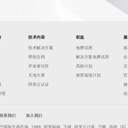
价
技术内容
权益
服
技术解决方案
免费试用
基
帮助文档
解决方案免费试用
企
开发者社区
高校计划
迁
天池大赛
推荐返现计划
官
ecord  identified in this output for information on how to 
器
阿里云认证
健
 domain name.
管理
信
联系我们
加入我们
巴国际交易市场
1688
阿里妈妈
飞猪
阿里云计算
万网
高德
UC