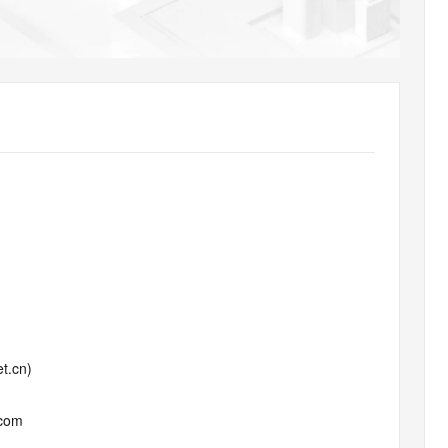
AI 应用
10分钟微调：让0.6B模型媲美235B模
多模态数据信
型
依托云原生高可用架构,实现Dify私有化部署
用1%尺寸在特定领域达到大模型90%以上效果
一个 AI 助手
超强辅助，Bol
即刻拥有 DeepSeek-R1 满血版
在企业官网、通讯软件中为客户提供 AI 客服
多种方案随心选，轻松解锁专属 DeepSeek
t.cn)
.com