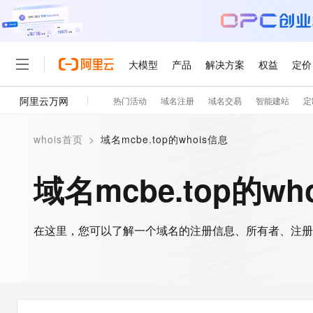
大模型
产品
解决方案
权益
定价
阿里云万网
热门活动
域名注册
域名交易
智能建站
定
大模型
产品
解决方案
权益
定价
云市场
伙伴
服务
了解阿里云
精选产品
精选解决方案
普惠上云
产品定价
精选商城
成为销售伙伴
售前咨询
为什么选择阿里云
千问AI平台
whois首页
>
域名mcbe.top的whois信息
了解云产品的定价详情
大模型服务平台百炼
千问办公，解锁你的工作
普惠上云 官方力荐
分销伙伴
在线服务
网站建设
什么是云计算
大
大模型服务与应用平台
企业级Agent产品，直接
云服务器38元/年起，超
域名mcbe.top的wh
咨询伙伴
多端小程序
技术领先
云上成本管理
售后服务
轻量应用服务器
Agency Agents：拥
官方推荐返现计划
大模型
精选产品
精选解决方案
Salesforce 国际版订阅
稳定可靠
管理和优化成本
推荐新用户得奖励，单订单
销售伙伴合作计划
自助服务
友盟天域
安全合规
人工智能与机器学习
AI
文本生成
在这里，您可以了解一个域名的注册信息、所有者、注册
云数据库 RDS
HappyHorse 打造一
云工开物
无影生态合作计划
在线服务
观测云
分析师报告
高校专属算力普惠，学生认
计算
互联网应用开发
Qwen3.8-Max
HOT
Salesforce On Alibaba C
工单服务
智能体时代全能旗舰模型
Tuya 物联网平台阿里云
研究报告与白皮书
人工智能平台 PAI
快速拥有专属 OpenClaw
大模
Consulting Partner 合
大数据
容器
免费试用
短信专区
一站式AI开发、训练和推
蓝凌 OA
Qwen3.7-Plus
AI 大模型销售与服务生
现代化应用