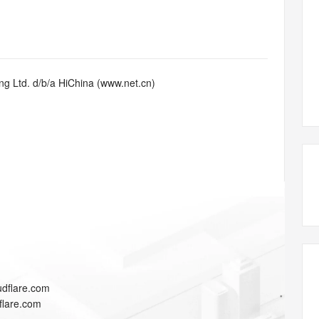
态智能体模型
旗舰 MoE 大模型，百万上下文与顶尖推理能力
图生视频，流
同享
万小智 AI 建站低至 15元/月
Qoder CN
AI 短剧/漫剧
云原生数据库 
快递物流查询
WordPress
成为服务伙
高校合作
点，立即开启云上创新
覆盖公网/内网、递归/权威、移动APP等全场景解析服务
送.CN域名，送备案服务码
基于千问大模型等，支持代码智能生成、研发智能问答
AI助力短剧
GLM-5.2
Wan2.7-T
Ubuntu
服务生态伙伴
视觉 Coding、空间感知、多模态思考等全面升级
1M上下文，专为长程任务能力而生
云工开物
企业应用
Works
Night Plan 支持 Qwen 3.8-Max
云原生大数据计算服务 MaxCompute
AI 办公
容器服务 Kub
NEW
Red Hat
30+ 款产品免费体验
Data Agent 驱动的一站式 Data+AI 开发治理平台
夜间 5 折，Qwen/Meoo/TokenPlan 客户专享
面向分析的企业级SaaS模式云数据仓库
AI智能应用
提供一站式管
科研合作
g Ltd. d/b/a HiChina (www.net.cn)
ERP
堂（旗舰版）
SUSE
智能客服
AI 应用构建
大模型原生
CRM
防护产品
2个月
自动承接线索
建站小程序
Qoder
大模型服务平台百炼-应用模版
OA 办公系统
HOT
NEW
面向真实软件
个人版上线、团队版降价；千问3.8-Max首发发尝鲜
丰富多元化的应用模版和解决方案
力提升
财税管理
模板建站
万有无界
大模型服务平台百炼-智能体
400电话
定制建站
的模型效果
灵活可视化地构建企业级 Agent
方案
广告营销
模板小程序
秒悟
人工智能平台 PAI
定制小程序
云端极速 AI 
新一代 AI 视频生成模型，深度适配广告营销等场景
AI Native 的算法工程平台，一站式完成建模、训练、推理服务部署
APP 开发
udflare.com
建站系统
flare.com