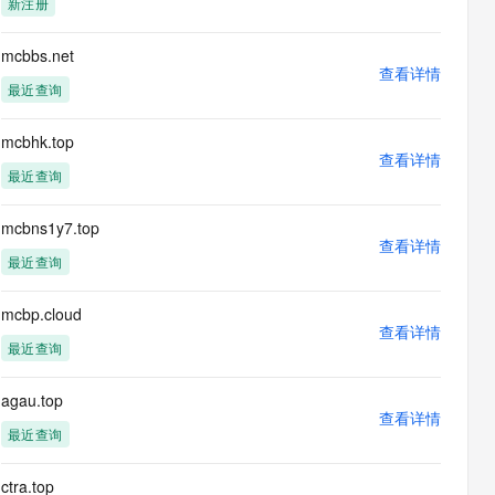
新注册
息提取
与 AI 智能体进行实时音视频通话
从文本、图片、视频中提取结构化的属性信息
构建支持视频理解的 AI 音视频实时通话应用
mcbbs.net
查看详情
t.diy 一步搞定创意建站
构建大模型应用的安全防护体系
最近查询
通过自然语言交互简化开发流程,全栈开发支持
通过阿里云安全产品对 AI 应用进行安全防护
mcbhk.top
查看详情
最近查询
mcbns1y7.top
查看详情
最近查询
mcbp.cloud
查看详情
最近查询
agau.top
查看详情
最近查询
ctra.top