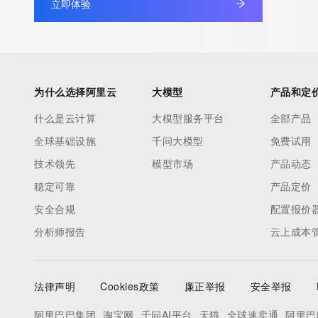
立即体验
Admin Organization: REDACTED FOR PRIVACY
Admin Street:  REDACTED FOR PRIVACY
Admin City: REDACTED FOR PRIVACY
Admin State/Province: REDACTED FOR PRIVACY
Admin Postal Code: REDACTED FOR PRIVACY
为什么选择阿里云
大模型
产品和定
Admin Country: REDACTED FOR PRIVACY
什么是云计算
大模型服务平台
全部产品
Admin Phone: REDACTED FOR PRIVACY
全球基础设施
千问大模型
免费试用
Admin Phone Ext: REDACTED FOR PRIVACY
Admin Fax: REDACTED FOR PRIVACY
技术领先
模型市场
产品动态
Admin Fax Ext: REDACTED FOR PRIVACY
稳定可靠
产品定价
Admin Email: Please query the RDDS service of the Registrar of R
安全合规
配置报价
contact the Registrant, Admin, or Tech contact of the queried
分析师报告
云上成本
Registry Tech ID: REDACTED FOR PRIVACY
Tech Name: REDACTED FOR PRIVACY
Tech Organization: REDACTED FOR PRIVACY
法律声明
Cookies政策
廉正举报
安全举报
Tech Street:  REDACTED FOR PRIVACY
Tech City: REDACTED FOR PRIVACY
阿里巴巴集团
淘宝网
千问AI平台
天猫
全球速卖通
阿里巴