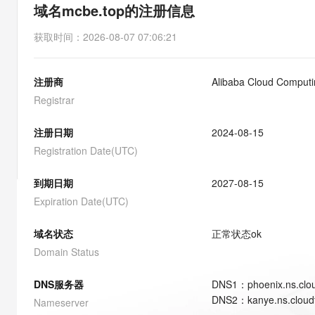
存储
天池大赛
能看、能想、能动手的多模
域名mcbe.top的注册信息
云解析DNS
解决方案免费试用 新老
电子合同
最高领取价值200元试用
安全
网络与CDN
AI 算法大赛
Qwen3-VL-Plus
获取时间
：
2026-08-07 07:06:21
畅捷通
大数据开发治理平台 Data
AI 产品 免费试用
网络
安全
云开发大赛
Tableau 订阅
1亿+ 大模型 tokens 和 
注册商
Alibaba Cloud Computin
可观测
入门学习赛
中间件
AI空中课堂在线直播课
云防火墙
140+云产品 免费试用
Registrar
大模型服务
上云与迁云
云原生的云上边界网络安全
产品新客免费试用，最长1
数据库
生态解决方案
注册日期
2024-08-15
千问AI平台-Token Plan
企业出海
大模型ACA认证体验
大数据计算
Registration Date(UTC)
助力企业全员 AI 认知与能
行业生态解决方案
政企业务
媒体服务
千问AI平台-模型体验
到期日期
2027-08-15
开发者生态解决方案
在线体验全尺寸、多种模态
Expiration Date(UTC)
企业服务与云通信
AI 开发和 AI 应用解决
Happy 系列大模型
域名与网站
域名状态
正常状态
ok
Domain Status
终端用户计算
DNS服务器
DNS
1
：
phoenix.ns.clo
Serverless
大模型解决方案
DNS
2
：
kanye.ns.cloud
Nameserver
开发工具