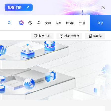
文档
备案
控制台
注册
登录
权益中心
域名控制台
移动端
验
作计划
器
AI 活动
专业服务
服务伙伴合作计划
开发者社区
加入我们
产品动态
服务平台百炼
阿里云 OPC 创新助力计划
一站式生成采购清单，支持单品或批量购买
io：打造专属 AI 语音助手
S产品伙伴计划（繁花）
峰会
CS
造的大模型服务与应用开发平台
一句话生成原生可编辑精美 PPT 文稿
AI 生产力先锋
Al MaaS 服务伙伴赋能合作
域名
博文
Careers
至高可申请百万元
Qwen3.8-Max 模型上线
开启高性价比 AI 编程新体验
弹性可伸缩的云计算服务
Qwen-Audio-3.0-Realtime 端到端实时语音角色扮演
输入一句话想法, 轻松生成专业的 PPT
先锋实践拓展 AI 生产力的边界
Token 补贴，五大权
计划
海大会
伙伴信用分合作计划
商标
问答
社会招聘
益加速 OPC 成功
eek-V4-Pro
SS
一键部署幻兽帕鲁游戏服务器
飞天发布时刻
HOT
Open Search 向量检索版支
划
备案
电子书
校园招聘
pSeek-V4-Pro
视频创作，一键激活电商全链路生产力
稳定、安全、高性价比、高性能的云存储服务
一键购买专属联机服务器，轻松开启游戏
所见，即是所愿
持视频检索 Pipeline 功能
更多支持
划
公司注册
镜像站
视频生成
语音识别与合成
专属 QwenPaw
漫剧工坊：一站式动画创作平台
AI 实训营
HOT
应用身份服务 (IDaaS)
合作伙伴培训与认证
划
上云迁移
站生成，高效打造优质广告素材
全接入的云上超级电脑
从聊天伙伴进化为能主动干活的本地数字员工
快速生产连贯的高质量长漫剧
从基础到进阶，Agent 创客手把手教你
OpenClaw 管理能力上线
e-1.1-T2V
Qwen3-TTS-Flash
lScope
我要反馈
查询合作伙伴
畅细腻的高质量视频
离线语音合成大模型，多语言方言自适应，低延迟高稳定
n Alibaba Cloud ISV 合作
代维服务
建企业门户网站
10 分钟搭建微信、支付宝小程序
MaxCompute MaxFrame 提
创新加速
ope
登录合作伙伴管理后台
我要建议
站，无忧落地极速上线
以可视化方式快速构建移动和 PC 门户网站
国内短信简单易用，安全可靠，秒级触达，全球覆盖200+国家和地区。
高效部署网站，快速应用到小程序
供自动弹性内存功能
e-1.1-I2V
Cosyvoice-V3-Flash