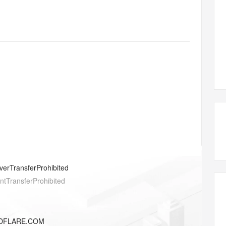
态智能体模型
旗舰 MoE 大模型，百万上下文与顶尖推理能力
图生视频，流
同享
万小智 AI 建站低至 15元/月
Qoder CN
AI 短剧/漫剧
云原生数据库 
快递物流查询
WordPress
成为服务伙
高校合作
点，立即开启云上创新
覆盖公网/内网、递归/权威、移动APP等全场景解析服务
送.CN域名，送备案服务码
基于千问大模型等，支持代码智能生成、研发智能问答
AI助力短剧
GLM-5.2
Wan2.7-T
Ubuntu
服务生态伙伴
视觉 Coding、空间感知、多模态思考等全面升级
1M上下文，专为长程任务能力而生
云工开物
企业应用
Works
Night Plan 支持 Qwen 3.8-Max
云原生大数据计算服务 MaxCompute
AI 办公
容器服务 Kub
NEW
Red Hat
30+ 款产品免费体验
Data Agent 驱动的一站式 Data+AI 开发治理平台
夜间 5 折，Qwen/Meoo/TokenPlan 客户专享
面向分析的企业级SaaS模式云数据仓库
AI智能应用
提供一站式管
科研合作
ERP
堂（旗舰版）
SUSE
智能客服
AI 应用构建
大模型原生
CRM
防护产品
2个月
自动承接线索
建站小程序
Qoder
大模型服务平台百炼-应用模版
OA 办公系统
HOT
NEW
面向真实软件
个人版上线、团队版降价；千问3.8-Max首发发尝鲜
丰富多元化的应用模版和解决方案
力提升
财税管理
模板建站
万有无界
大模型服务平台百炼-智能体
400电话
定制建站
的模型效果
灵活可视化地构建企业级 Agent
方案
广告营销
模板小程序
秒悟
人工智能平台 PAI
verTransferProhibited
定制小程序
云端极速 AI 
新一代 AI 视频生成模型，深度适配广告营销等场景
AI Native 的算法工程平台，一站式完成建模、训练、推理服务部署
entTransferProhibited
APP 开发
建站系统
UDFLARE.COM