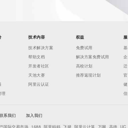
 contain
our
o use any
价
技术内容
权益
服
ning
data in
技术解决方案
免费试用
基
c processes
帮助文档
解决方案免费试用
企
ored and
开发者社区
高校计划
迁
manently
cregistry.com)
天池大赛
推荐返现计划
官
器
阿里云认证
健
re
管理
信
uidance.
联系我们
加入我们
巴国际交易市场
1688
阿里妈妈
飞猪
阿里云计算
万网
高德
UC