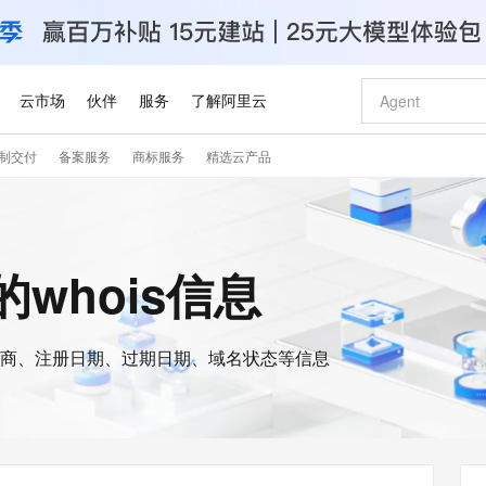
云市场
伙伴
服务
了解阿里云
制交付
备案服务
商标服务
精选云产品
AI 特惠
数据与 API
成为产品伙伴
企业增值服务
最佳实践
价格计算器
AI 场景体
基础软件
产品伙伴合
阿里云认证
市场活动
配置报价
大模型
自助选配和估算价格
新方式
睿译宝，AI翻译排版一步到位
智启 AI 普惠权益
产品生态集成认证中心
企业支持计划
云上春晚
域名与网站
千问官方 MaaS 平台，为开发者和 Agent 而生，新用户赠送 1 亿 + tokens 额度
Qwen Aud
AI Coding
阿里云Maa
2026 阿里云
云服务器 E
为企业打
数据集
Windows
大模型认证
模型
NEW
NEW
交付可用成果
值低价云产品抢先购
上传文档即自动完成翻译和格式还原
至高享 1亿+免费 tokens，加速 Al 应用落地
提供智能易用的域名与建站服务
智能编程，一键
安全可靠、
d的whois信息
产品生态伙伴
专家技术服务
云上奥运之旅
弹性计算合作
阿里云中企出
手机三要素
宝塔 Linux
全部认证
价格优势
有专属领域专家
GLM-5.2：长任务时代开源旗舰模型
阿里云 OPC 创新助力计划
千问大模型
即刻拥有 DeepS
AI 电商营销
对象存储 O
大模型
产品生态伙伴工作台
企业增值服务台
云栖战略参考
云存储合作计
云栖大会
身份实名认证
CentOS
训练营
推动算力普惠，释放技术红利
最高返9万
多领域专家智能体,一键组建 AI 虚拟交付团队
快速构建应用程序和网站，即刻迈出上云第一步
至高百万元 Token 补贴，加速一人公司成长
多元化、高性能、安全可靠的大模型服务
真正可用的 1M 上下文,一次完成代码全链路开发
轻松解锁专属 Dee
从图文生成到
云上的中国
数据库合作计
活动全景
短信
Docker
图片和
商、注册日期、过期日期、域名状态等信息
站式影视创作平台
Hermes Agent，打造自进化智能体
Token Plan 模型订阅计划
数字证书管理服务（原SSL证书）
5 分钟轻松部署
AI 广告创作
无影云电脑
企业成长
NEW
信息公告
看见新力量
云网络合作计
OCR 文字识别
JAVA
证享300元代金券
可视化编排打通从文字构思到成片全链路闭环
全托管，含MySQL、PostgreSQL、SQL Server、MariaDB多引擎
自主进化，持久记忆，越用越聪明
Qwen3.8-Max 首发尝鲜，限时加量 10 倍，夜间低至2折
实现全站HTTPS，呈现可信的WEB访问
图文、视频一
随时随地安
Kimi-K3
HappyHors
NEW
魔搭 Mode
loud
服务实践
官网公告
Kimi 最新旗舰模型，长程编程与推理利器
让文字生成流
金融模力时刻
Salesforce O
版
发票查验
全能环境
Claude Code + GStack 打造工程团队
千问办公，限时限量积分加倍
Qoder
低代码高效构
AI 建站
短信服务
型
NEW
作计划
计划
创新中心
魔搭 ModelSc
健康状态
理服务
让AI从“聊天伙伴”进化为能干活的“数字员工”
安装技能 GStack，拥有专属 AI 工程团队
你的AI工作搭子，覆盖日常办公高频场景
面向真实软件的智能体编程平台
0 代码专业建
客户案例
天气预报查询
操作系统
Deepseek-v4-pro
HappyHors
态合作计划