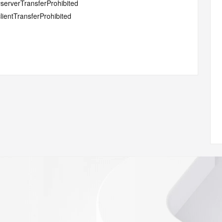
#serverTransferProhibited
lientTransferProhibited
w.icann.org/wicf/
Z <<<
//icann.org/epp
RDAP: please visit
<
nal