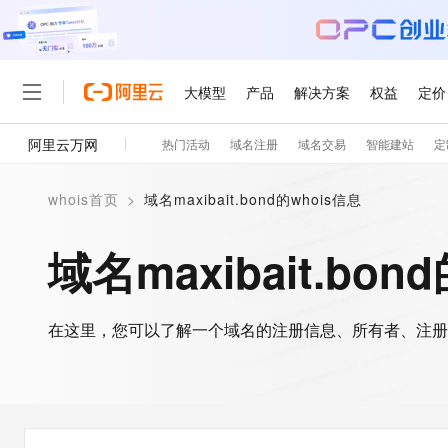
大模型
产品
解决方案
权益
定价
阿里云万网
热门活动
域名注册
域名交易
智能建站
定
大模型
产品
解决方案
权益
定价
云市场
伙伴
服务
了解阿里云
精选产品
精选解决方案
普惠上云
产品定价
精选商城
成为销售伙伴
售前咨询
为什么选择阿里云
千问AI平台
whois首页
>
域名maxibait.bond的whois信息
了解云产品的定价详情
大模型服务平台百炼
千问办公，解锁你的工作
普惠上云 官方力荐
分销伙伴
在线服务
网站建设
什么是云计算
大
大模型服务与应用平台
企业级Agent产品，直接
云服务器38元/年起，超
域名maxibait.bon
咨询伙伴
多端小程序
技术领先
云上成本管理
售后服务
轻量应用服务器
Agency Agents：拥
官方推荐返现计划
大模型
精选产品
精选解决方案
Salesforce 国际版订阅
稳定可靠
管理和优化成本
推荐新用户得奖励，单订单
销售伙伴合作计划
自助服务
友盟天域
安全合规
人工智能与机器学习
AI
文本生成
在这里，您可以了解一个域名的注册信息、所有者、注册
云数据库 RDS
HappyHorse 打造一
云工开物
无影生态合作计划
在线服务
观测云
分析师报告
高校专属算力普惠，学生认
计算
互联网应用开发
Qwen3.8-Max
HOT
Salesforce On Alibaba C
工单服务
智能体时代全能旗舰模型
Tuya 物联网平台阿里云
研究报告与白皮书
人工智能平台 PAI
快速拥有专属 OpenClaw
大模
Consulting Partner 合
大数据
容器
免费试用
短信专区
一站式AI开发、训练和推
蓝凌 OA
Qwen3.7-Plus
AI 大模型销售与服务生
现代化应用