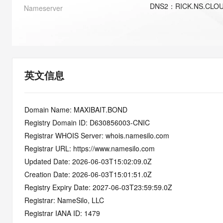
快速部署 Dify，高效搭建 
DNS
2
：
RICK.NS.CLO
Nameserver
迁移与运维管理
10 分钟在聊天系统中增加
专有云
英文信息
Domain Name: MAXIBAIT.BOND
Registry Domain ID: D630856003-CNIC
Registrar WHOIS Server: whois.namesilo.com
Registrar URL: https://www.namesilo.com
Updated Date: 2026-06-03T15:02:09.0Z
Creation Date: 2026-06-03T15:01:51.0Z
Registry Expiry Date: 2027-06-03T23:59:59.0Z
Registrar: NameSilo, LLC
Registrar IANA ID: 1479