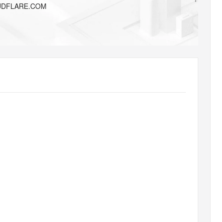
AI 应用
10分钟微调：让0.6B模型媲美235B模
多模态数据信
UDFLARE.COM
型
依托云原生高可用架构,实现Dify私有化部署
用1%尺寸在特定领域达到大模型90%以上效果
一个 AI 助手
超强辅助，Bol
即刻拥有 DeepSeek-R1 满血版
在企业官网、通讯软件中为客户提供 AI 客服
多种方案随心选，轻松解锁专属 DeepSeek