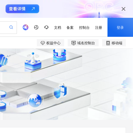
文档
备案
控制台
注册
登录
权益中心
域名控制台
移动端
验
作计划
器
AI 活动
专业服务
服务伙伴合作计划
开发者社区
加入我们
产品动态
服务平台百炼
阿里云 OPC 创新助力计划
一站式生成采购清单，支持单品或批量购买
io：打造专属 AI 语音助手
S产品伙伴计划（繁花）
峰会
CS
造的大模型服务与应用开发平台
一句话生成原生可编辑精美 PPT 文稿
AI 生产力先锋
Al MaaS 服务伙伴赋能合作
域名
博文
Careers
至高可申请百万元
Qwen3.8-Max 模型上线
开启高性价比 AI 编程新体验
弹性可伸缩的云计算服务
Qwen-Audio-3.0-Realtime 端到端实时语音角色扮演
输入一句话想法, 轻松生成专业的 PPT
先锋实践拓展 AI 生产力的边界
Token 补贴，五大权
计划
海大会
伙伴信用分合作计划
商标
问答
社会招聘
益加速 OPC 成功
eek-V4-Pro
SS
一键部署幻兽帕鲁游戏服务器
飞天发布时刻
HOT
Open Search 向量检索版支
划
备案
电子书
校园招聘
pSeek-V4-Pro
视频创作，一键激活电商全链路生产力
稳定、安全、高性价比、高性能的云存储服务
一键购买专属联机服务器，轻松开启游戏
所见，即是所愿
持视频检索 Pipeline 功能
更多支持
划
公司注册
镜像站
视频生成
语音识别与合成
专属 QwenPaw
漫剧工坊：一站式动画创作平台
AI 实训营
HOT
应用身份服务 (IDaaS)
合作伙伴培训与认证
划
上云迁移
站生成，高效打造优质广告素材
全接入的云上超级电脑
从聊天伙伴进化为能主动干活的本地数字员工
快速生产连贯的高质量长漫剧
从基础到进阶，Agent 创客手把手教你
OpenClaw 管理能力上线
e-1.1-T2V
Qwen3-TTS-Flash
lScope
我要反馈
查询合作伙伴
畅细腻的高质量视频
离线语音合成大模型，多语言方言自适应，低延迟高稳定
n Alibaba Cloud ISV 合作
代维服务
建企业门户网站
10 分钟搭建微信、支付宝小程序
MaxCompute MaxFrame 提
创新加速
ope
登录合作伙伴管理后台
我要建议
站，无忧落地极速上线
以可视化方式快速构建移动和 PC 门户网站
国内短信简单易用，安全可靠，秒级触达，全球覆盖200+国家和地区。
高效部署网站，快速应用到小程序
供自动弹性内存功能
e-1.1-I2V
Cosyvoice-V3-Flash