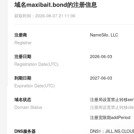
存储
天池大赛
能看、能想、能动手的多模
域名maxibait.bond的注册信息
云解析DNS
解决方案免费试用 新老
电子合同
最高领取价值200元试用
安全
网络与CDN
AI 算法大赛
Qwen3-VL-Plus
获取时间
：
2026-08-07 21:11:06
畅捷通
大数据开发治理平台 Data
AI 产品 免费试用
网络
安全
云开发大赛
Tableau 订阅
1亿+ 大模型 tokens 和 
注册商
NameSilo, LLC
可观测
入门学习赛
中间件
AI空中课堂在线直播课
云防火墙
140+云产品 免费试用
Registrar
大模型服务
上云与迁云
云原生的云上边界网络安全
产品新客免费试用，最长1
数据库
生态解决方案
注册日期
2026-06-03
千问AI平台-Token Plan
企业出海
大模型ACA认证体验
大数据计算
Registration Date(UTC)
助力企业全员 AI 认知与能
行业生态解决方案
政企业务
媒体服务
千问AI平台-模型体验
到期日期
2027-06-03
开发者生态解决方案
在线体验全尺寸、多种模态
Expiration Date(UTC)
企业服务与云通信
AI 开发和 AI 应用解决
Happy 系列大模型
域名与网站
域名状态
注册局设置禁止转移
ser
Domain Status
注册商设置禁止转移
cli
终端用户计算
注册宽限期
addPeriod
Serverless
大模型解决方案
DNS服务器
DNS
1
：
JILL.NS.CLO
开发工具