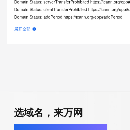
Domain Status: serverTransferProhibited https://icann.org/epp
Domain Status: clientTransferProhibited https://icann.org/epp#c
Domain Status: addPeriod https://icann.org/epp#addPeriod
Name Server: JILL.NS.CLOUDFLARE.COM
展开全部
Name Server: RICK.NS.CLOUDFLARE.COM
DNSSEC: unsigned
Registrar Abuse Contact Email: abuse@namesilo.com
Registrar Abuse Contact Phone: +1.4805240066
URL of the ICANN Whois Inaccuracy Complaint Form: https://ww
>>> Last update of WHOIS database: 2026-06-05T06:02:35.0
For more information on Whois status codes, please visit https:
>>> IMPORTANT INFORMATION ABOUT THE DEPLOYMENT OF 
https://www.centralnicregistry.com/support/information/rdap <<
选域名，来万网
The registration data available in this service is limited. Additio