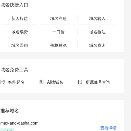
安全
畅自然，细节丰富
高表现力语音合成大模型，语音克隆听感自然
我要投诉
PolarDB
域名快捷入口
上云场景组合购
Milvus 弹性伸缩功能新增节
伴
漫剧创作，剧本、分镜、视频高效生成
100%兼容MySQL、PostgreSQL，兼容Oracle，支持集中和分布式
覆盖90%+业务场景，专享组合折扣价
点支持范围
2V
VPN
Fun-ASR
新人权益
域名注册
域名转入
文戏情感细腻自然，动作戏激烈拳拳到肉，实现更强表演能力
支持中英文自由切换，具备更强的噪声鲁棒性
ernetes 版 ACK
云聚AI 严选权益
AI 原生数据库服务发布
SSL 证书
，一键激活高效办公新体验
理容器应用的 K8s 服务
精选AI产品，从模型到应用全链提效
Agent 数据网关
域名续费
一口价
域名抢注
堡垒机
AI 用量加速计划
云原生数据库 PolarDB
应用
域名回购
价格总览
防火墙
域名查询
、识别商机，让客服更高效、服务更出色。
新老同享，达量后返
Agentic Database 发布
千问办公
主机安全
NEW
的智能体编程平台
一站式AI生产力平台
域名免费工具
AI 应用及服务市场
伶鹊
企业级人与Agent协作平台，接入和调度多个数字员工
智能客服平台，对话机器人、对话分析、智能外呼
智能起名
AI找域名
所属账号查询
AI 应用
大模型服务平台百炼 - 全妙
大模型
应用创作平台
多模态内容创作工具，已接入 DeepSeek
自然语言处理
推荐域名
数据标注
max-and-dasha.com
机器学习
查看详情