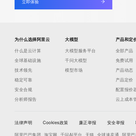
data may be available at https://lookup.icann.org
立即体验
The Whois and RDAP services are provided by CentralNic, and
information pertaining to Internet domain names registered by 
our customers. By using this service you are agreeing (1) not t
为什么选择阿里云
大模型
产品和定
information presented here for any purpose other than determi
ownership of domain names, (2) not to store or reproduce this 
什么是云计算
大模型服务平台
全部产品
any way, (3) not to use any high-volume, automated, electroni
全球基础设施
千问大模型
免费试用
to obtain data from this service. Abuse of this service is monit
技术领先
模型市场
产品动态
actions in contravention of these terms will result in being per
blacklisted. All data is (c) CentralNic Ltd (https://www.centralni
稳定可靠
产品定价
安全合规
配置报价
Access to the Whois and RDAP services is rate limited. For mo
分析师报告
云上成本
information, visit https://centralnicregistry.com/policies/whois-g
法律声明
Cookies政策
廉正举报
安全举报
阿里巴巴集团
淘宝网
千问AI平台
天猫
全球速卖通
阿里巴