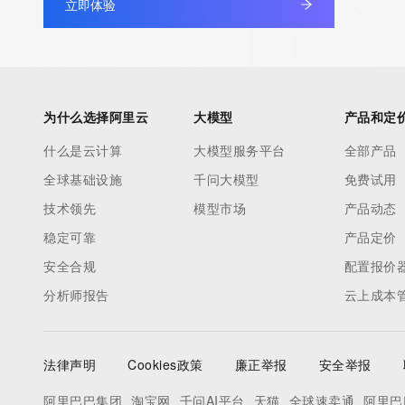
立即体验
to contact the Registrant, Admin, or Tech contact of the quer
Registry Admin ID:
Admin Name:
Admin Organization:
Admin Street:
为什么选择阿里云
大模型
产品和定
Admin Street:
什么是云计算
大模型服务平台
全部产品
Admin Street:
全球基础设施
千问大模型
免费试用
Admin City:
Admin State/Province:
技术领先
模型市场
产品动态
Admin Postal Code:
稳定可靠
产品定价
Admin Country:
安全合规
配置报价
Admin Phone:
分析师报告
云上成本
Admin Phone Ext:
Admin Fax:
Admin Fax Ext:
法律声明
Cookies政策
廉正举报
安全举报
Admin Email:
Registry Tech ID: REDACTED FOR PRIVACY
阿里巴巴集团
淘宝网
千问AI平台
天猫
全球速卖通
阿里巴