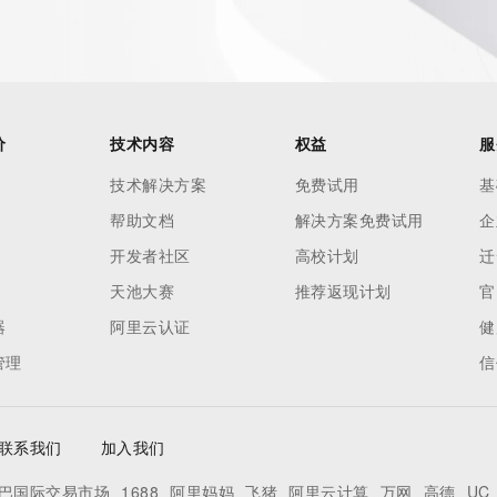
ied domain name.
价
技术内容
权益
服
技术解决方案
免费试用
基
帮助文档
解决方案免费试用
企
开发者社区
高校计划
迁
天池大赛
推荐返现计划
官
器
阿里云认证
健
管理
信
联系我们
加入我们
巴国际交易市场
1688
阿里妈妈
飞猪
阿里云计算
万网
高德
UC