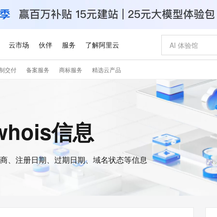
云市场
伙伴
服务
了解阿里云
制交付
备案服务
商标服务
精选云产品
AI 特惠
数据与 API
成为产品伙伴
企业增值服务
最佳实践
价格计算器
AI 场景体
基础软件
产品伙伴合
阿里云认证
市场活动
配置报价
大模型
自助选配和估算价格
步到位
智启 AI 普惠权益
产品生态集成认证中心
企业支持计划
云上春晚
域名与网站
Qwen Audio：打造专属 AI 语音助手
千问官方 MaaS 平台，为开发者和 Agent 而生，新用户赠送 1 亿 + tokens 额度
一句话生成原生
AI Coding
阿里云Maa
2026 阿里云
云服务器 E
为企业打
数据集
Windows
大模型认证
模型
NEW
NEW
格式还原
值低价云产品抢先购
至高享 1亿+免费 tokens，加速 Al 应用落地
提供智能易用的域名与建站服务
Qwen-Audio-3.0-Realtime 端到端实时语音角色扮演
输入一句话想法,
智能编程，一键
安全可靠、
whois信息
产品生态伙伴
专家技术服务
云上奥运之旅
弹性计算合作
阿里云中企出
手机三要素
宝塔 Linux
全部认证
价格优势
开源旗舰模型
即刻拥有 DeepSeek-V4-Pro
阿里云 OPC 创新助力计划
千问大模型
一键部署幻兽
AI 电商营销
对象存储 O
大模型
产品生态伙伴工作台
企业增值服务台
云栖战略参考
云存储合作计
云栖大会
身份实名认证
CentOS
训练营
推动算力普惠，释放技术红利
最高返9万
真正可用的 1M 上下文,一次完成代码全链路开发
快速构建应用程序和网站，即刻迈出上云第一步
轻松解锁专属 DeepSeek-V4-Pro
至高百万元 Token 补贴，加速一人公司成长
多元化、高性能、安全可靠的大模型服务
一键购买专属
从图文生成到
云上的中国
数据库合作计
活动全景
短信
Docker
图片和
商、注册日期、过期日期、域名状态等信息
自进化智能体
5 分钟轻松部署专属 QwenPaw
Token Plan 模型订阅计划
数字证书管理服务（原SSL证书）
高效搭建 AI
AI 广告创作
无影云电脑
企业成长
NEW
HOT
信息公告
看见新力量
云网络合作计
OCR 文字识别
JAVA
越聪明
证享300元代金券
全托管，含MySQL、PostgreSQL、SQL Server、MariaDB多引擎
Qwen3.8-Max 首发尝鲜，限时加量 10 倍，夜间低至2折
实现全站HTTPS，呈现可信的WEB访问
从聊天伙伴进化为能主动干活的本地数字员工
图文、视频一
随时随地安
Kimi-K3
HappyHors
NEW
魔搭 Mode
loud
服务实践
官网公告
Kimi 最新旗舰模型，长程编程与推理利器
让文字生成流
金融模力时刻
Salesforce O
版
发票查验
全能环境
Claude Code + GStack 打造工程团队
千问办公，限时限量积分加倍
Qoder
低代码高效构
AI 建站
短信服务
型
NEW
作计划
计划
创新中心
魔搭 ModelSc
健康状态
理服务
让AI从“聊天伙伴”进化为能干活的“数字员工”
安装技能 GStack，拥有专属 AI 工程团队
你的AI工作搭子，覆盖日常办公高频场景
面向真实软件的智能体编程平台
0 代码专业建
客户案例
天气预报查询
操作系统
Deepseek-v4-pro
HappyHors
态合作计划