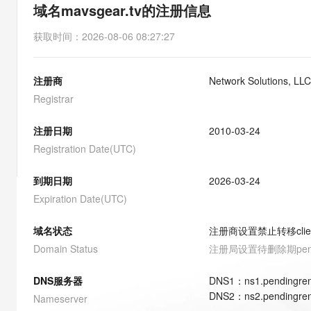
存储
天池大赛
能看、能想、能动手的多模
域名mavsgear.tv的注册信息
云解析DNS
解决方案免费试用 新老
电子合同
最高领取价值200元试用
安全
网络与CDN
AI 算法大赛
Qwen3-VL-Plus
获取时间
：
2026-08-06 08:27:27
畅捷通
大数据开发治理平台 Data
AI 产品 免费试用
网络
安全
云开发大赛
Tableau 订阅
1亿+ 大模型 tokens 和 
注册商
Network Solutions, LLC
可观测
入门学习赛
中间件
AI空中课堂在线直播课
云防火墙
140+云产品 免费试用
Registrar
大模型服务
上云与迁云
云原生的云上边界网络安全
产品新客免费试用，最长1
数据库
生态解决方案
注册日期
2010-03-24
千问AI平台-Token Plan
企业出海
大模型ACA认证体验
大数据计算
Registration Date(UTC)
助力企业全员 AI 认知与能
行业生态解决方案
政企业务
媒体服务
千问AI平台-模型体验
到期日期
2026-03-24
开发者生态解决方案
在线体验全尺寸、多种模态
Expiration Date(UTC)
企业服务与云通信
AI 开发和 AI 应用解决
Happy 系列大模型
域名与网站
域名状态
注册商设置禁止转移
cli
Domain Status
注册局设置待删除期
pe
终端用户计算
DNS服务器
DNS
1
：
ns1.pendingre
Serverless
大模型解决方案
DNS
2
：
ns2.pendingre
Nameserver
开发工具