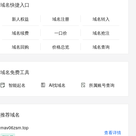
安全
畅自然，细节丰富
高表现力语音合成大模型，语音克隆听感自然
我要投诉
PolarDB
域名快捷入口
上云场景组合购
伴
Qoder CN V1.7.0 发布
漫剧创作，剧本、分镜、视频高效生成
100%兼容MySQL、PostgreSQL，兼容Oracle，支持集中和分布式
覆盖90%+业务场景，专享组合折扣价
2V
VPN
Fun-ASR
新人权益
域名注册
域名转入
文戏情感细腻自然，动作戏激烈拳拳到肉，实现更强表演能力
支持中英文自由切换，具备更强的噪声鲁棒性
ernetes 版 ACK
云聚AI 严选权益
云安全中心 AI BAS 智能自动
SSL 证书
，一键激活高效办公新体验
理容器应用的 K8s 服务
精选AI产品，从模型到应用全链提效
化模拟渗透攻击产品发布
域名续费
一口价
域名抢注
堡垒机
AI 用量加速计划
DataWorks ChatBI 会话支持
应用
域名回购
价格总览
防火墙
域名查询
、识别商机，让客服更高效、服务更出色。
新老同享，达量后返
上传临时文件分析
千问办公
主机安全
NEW
的智能体编程平台
一站式AI生产力平台
域名免费工具
AI 应用及服务市场
伶鹊
企业级人与Agent协作平台，接入和调度多个数字员工
智能客服平台，对话机器人、对话分析、智能外呼
智能起名
AI找域名
所属账号查询
AI 应用
大模型服务平台百炼 - 全妙
大模型
应用创作平台
多模态内容创作工具，已接入 DeepSeek
自然语言处理
推荐域名
数据标注
mav06zsm.top
机器学习
查看详情