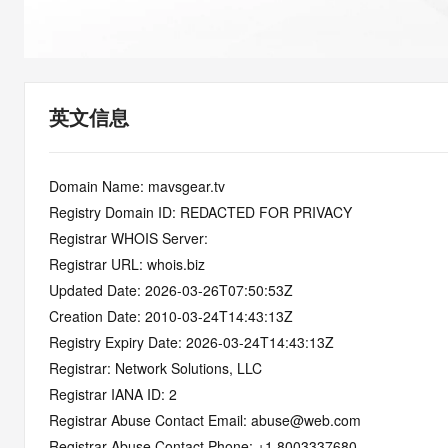
快速部署 Dify，高效搭建 
迁移与运维管理
10 分钟在聊天系统中增加
专有云
英文信息
Domain Name: mavsgear.tv
Registry Domain ID: REDACTED FOR PRIVACY
Registrar WHOIS Server:
Registrar URL: whois.biz
Updated Date: 2026-03-26T07:50:53Z
Creation Date: 2010-03-24T14:43:13Z
Registry Expiry Date: 2026-03-24T14:43:13Z
Registrar: Network Solutions, LLC
Registrar IANA ID: 2
Registrar Abuse Contact Email: abuse@web.com
Registrar Abuse Contact Phone: +1.8003337680