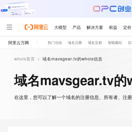
大模型
产品
解决方案
权益
定价
阿里云万网
热门活动
域名注册
域名交易
智能建站
定
大模型
产品
解决方案
权益
定价
云市场
伙伴
服务
了解阿里云
精选产品
精选解决方案
普惠上云
产品定价
精选商城
成为销售伙伴
售前咨询
为什么选择阿里云
千问AI平台
whois首页
>
域名mavsgear.tv的whois信息
了解云产品的定价详情
大模型服务平台百炼
睿译宝，AI翻译排版一
普惠上云 官方力荐
分销伙伴
在线服务
网站建设
什么是云计算
大
大模型服务与应用平台
上传文档即自动完成翻译和
云服务器38元/年起，超
域名mavsgear.tv的
咨询伙伴
多端小程序
技术领先
云上成本管理
售后服务
轻量应用服务器
GLM-5.2：长任务时代
官方推荐返现计划
大模型
精选产品
精选解决方案
Salesforce 国际版订阅
稳定可靠
管理和优化成本
推荐新用户得奖励，单订单
销售伙伴合作计划
自助服务
友盟天域
安全合规
人工智能与机器学习
AI
文本生成
在这里，您可以了解一个域名的注册信息、所有者、注册
云数据库 RDS
Hermes Agent，打造
云工开物
无影生态合作计划
在线服务
观测云
分析师报告
自主进化，持久记忆，越用
高校专属算力普惠，学生认
计算
互联网应用开发
Qwen3.8-Max
HOT
Salesforce On Alibaba C
工单服务
智能体时代全能旗舰模型
Tuya 物联网平台阿里云
研究报告与白皮书
人工智能平台 PAI
快速拥有专属 OpenClaw
大模
Consulting Partner 合
大数据
容器
免费试用
短信专区
一站式AI开发、训练和推
蓝凌 OA
Qwen3.7-Plus
AI 大模型销售与服务生
现代化应用