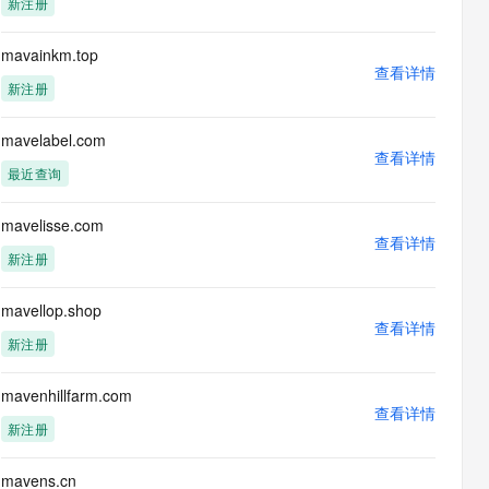
新注册
息提取
与 AI 智能体进行实时音视频通话
从文本、图片、视频中提取结构化的属性信息
构建支持视频理解的 AI 音视频实时通话应用
mavainkm.top
查看详情
t.diy 一步搞定创意建站
构建大模型应用的安全防护体系
新注册
通过自然语言交互简化开发流程,全栈开发支持
通过阿里云安全产品对 AI 应用进行安全防护
mavelabel.com
查看详情
最近查询
mavelisse.com
查看详情
新注册
mavellop.shop
查看详情
新注册
mavenhillfarm.com
查看详情
新注册
mavens.cn