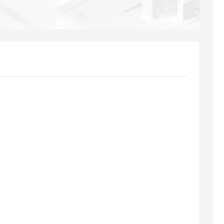
AI 应用
10分钟微调：让0.6B模型媲美235B模
多模态数据信
型
依托云原生高可用架构,实现Dify私有化部署
用1%尺寸在特定领域达到大模型90%以上效果
一个 AI 助手
超强辅助，Bol
即刻拥有 DeepSeek-R1 满血版
在企业官网、通讯软件中为客户提供 AI 客服
多种方案随心选，轻松解锁专属 DeepSeek