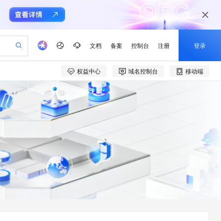
文档
备案
控制台
注册
登录
权益中心
域名控制台
移动端
验
作计划
器
AI 活动
专业服务
服务伙伴合作计划
开发者社区
加入我们
产品动态
服务平台百炼
阿里云 OPC 创新助力计划
一站式生成采购清单，支持单品或批量购买
可编辑精美 PPT 文稿
S产品伙伴计划（繁花）
峰会
CS
造的大模型服务与应用开发平台
Agency Agents：拥有专属领域专家
AI 生产力先锋
Al MaaS 服务伙伴赋能合作
域名
博文
Careers
PolarDB Agentic Database
至高可申请百万元
 轻松生成专业的 PPT
开启高性价比 AI 编程新体验
弹性可伸缩的云计算服务
先锋实践拓展 AI 生产力的边界
发布
多领域专家智能体,一键组建 AI 虚拟交付团队
Token 补贴，五大权
计划
海大会
伙伴信用分合作计划
商标
问答
社会招聘
益加速 OPC 成功
帕鲁游戏服务器
SS
HappyHorse 打造一站式影视创作平台
飞天发布时刻
HOT
秒悟 Meoo CLI 支持一键部
划
备案
电子书
校园招聘
联机服务器，轻松开启游戏
视频创作，一键激活电商全链路生产力
稳定、安全、高性价比、高性能的云存储服务
所见，即是所愿
署项目至阿里云账号
可视化编排打通从文字构思到成片全链路闭环
更多支持
划
公司注册
镜像站
视频生成
语音识别与合成
 智能体与工作流应用
漫剧工坊：一站式动画创作平台
AI 实训营
Flink OSS 支持
合作伙伴培训与认证
划
上云迁移
站生成，高效打造优质广告素材
全接入的云上超级电脑
通过阿里云百炼高效搭建AI应用,助力高效开发
快速生产连贯的高质量长漫剧
从基础到进阶，Agent 创客手把手教你
AssumeRole 角色自定义
e-1.1-T2V
Qwen3-TTS-Flash
lScope
我要反馈
查询合作伙伴
畅细腻的高质量视频
离线语音合成大模型，多语言方言自适应，低延迟高稳定
n Alibaba Cloud ISV 合作
代维服务
建企业门户网站
10 分钟搭建微信、支付宝小程序
百炼 Qwen3.7-Flash 系列模
创新加速
ope
登录合作伙伴管理后台
我要建议
站，无忧落地极速上线
以可视化方式快速构建移动和 PC 门户网站
国内短信简单易用，安全可靠，秒级触达，全球覆盖200+国家和地区。
高效部署网站，快速应用到小程序
型发布
e-1.1-I2V
Cosyvoice-V3-Flash