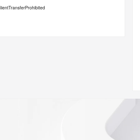
lientTransferProhibited
elete
 of Record identified in this output for information on how 