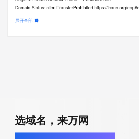
Domain Status: clientTransferProhibited https://icann.org/epp#c
Domain Status: pendingDelete https://icann.org/epp#pendingD
展开全部
Registry Registrant ID: REDACTED FOR PRIVACY
Registrant Name: REDACTED FOR PRIVACY
Registrant Organization: Registry Services, LLC
Registrant Street: REDACTED FOR PRIVACY
Registrant Street: REDACTED FOR PRIVACY
Registrant Street: REDACTED FOR PRIVACY
Registrant City: REDACTED FOR PRIVACY
Registrant State/Province: AZ
Registrant Postal Code: REDACTED FOR PRIVACY
Registrant Country: US
Registrant Phone: REDACTED FOR PRIVACY
Registrant Phone Ext: REDACTED FOR PRIVACY
选域名，来万网
Registrant Fax: REDACTED FOR PRIVACY
Registrant Fax Ext: REDACTED FOR PRIVACY
Registrant Email: Please query the RDDS service of the Registrar