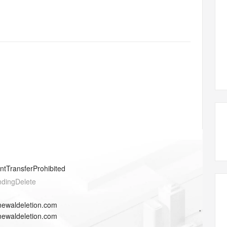
态智能体模型
旗舰 MoE 大模型，百万上下文与顶尖推理能力
图生视频，流
同享
万小智 AI 建站低至 15元/月
Qoder CN
AI 短剧/漫剧
云原生数据库 
快递物流查询
WordPress
成为服务伙
高校合作
点，立即开启云上创新
覆盖公网/内网、递归/权威、移动APP等全场景解析服务
送.CN域名，送备案服务码
基于千问大模型等，支持代码智能生成、研发智能问答
AI助力短剧
GLM-5.2
Wan2.7-T
Ubuntu
服务生态伙伴
视觉 Coding、空间感知、多模态思考等全面升级
1M上下文，专为长程任务能力而生
云工开物
企业应用
Works
Night Plan 支持 Qwen 3.8-Max
云原生大数据计算服务 MaxCompute
AI 办公
容器服务 Kub
NEW
Red Hat
30+ 款产品免费体验
Data Agent 驱动的一站式 Data+AI 开发治理平台
夜间 5 折，Qwen/Meoo/TokenPlan 客户专享
面向分析的企业级SaaS模式云数据仓库
AI智能应用
提供一站式管
科研合作
ERP
堂（旗舰版）
SUSE
智能客服
AI 应用构建
大模型原生
CRM
防护产品
2个月
自动承接线索
建站小程序
Qoder
大模型服务平台百炼-应用模版
OA 办公系统
HOT
NEW
面向真实软件
个人版上线、团队版降价；千问3.8-Max首发发尝鲜
丰富多元化的应用模版和解决方案
力提升
财税管理
模板建站
万有无界
大模型服务平台百炼-智能体
400电话
定制建站
的模型效果
灵活可视化地构建企业级 Agent
方案
广告营销
模板小程序
秒悟
人工智能平台 PAI
entTransferProhibited
定制小程序
云端极速 AI 
新一代 AI 视频生成模型，深度适配广告营销等场景
AI Native 的算法工程平台，一站式完成建模、训练、推理服务部署
ndingDelete
APP 开发
newaldeletion.com
建站系统
newaldeletion.com