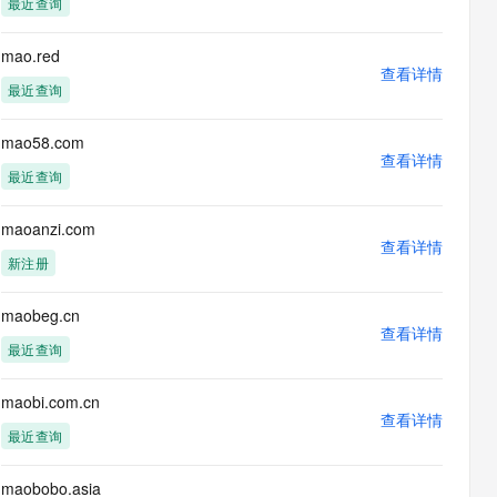
最近查询
息提取
与 AI 智能体进行实时音视频通话
从文本、图片、视频中提取结构化的属性信息
构建支持视频理解的 AI 音视频实时通话应用
mao.red
查看详情
t.diy 一步搞定创意建站
构建大模型应用的安全防护体系
最近查询
通过自然语言交互简化开发流程,全栈开发支持
通过阿里云安全产品对 AI 应用进行安全防护
mao58.com
查看详情
最近查询
maoanzi.com
查看详情
新注册
maobeg.cn
查看详情
最近查询
maobi.com.cn
查看详情
最近查询
maobobo.asia