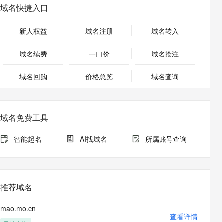
安全
畅自然，细节丰富
高表现力语音合成大模型，语音克隆听感自然
我要投诉
PolarDB
域名快捷入口
上云场景组合购
Milvus 弹性伸缩功能新增节
伴
漫剧创作，剧本、分镜、视频高效生成
100%兼容MySQL、PostgreSQL，兼容Oracle，支持集中和分布式
覆盖90%+业务场景，专享组合折扣价
点支持范围
2V
VPN
Fun-ASR
新人权益
域名注册
域名转入
文戏情感细腻自然，动作戏激烈拳拳到肉，实现更强表演能力
支持中英文自由切换，具备更强的噪声鲁棒性
ernetes 版 ACK
云聚AI 严选权益
AI 原生数据库服务发布
SSL 证书
，一键激活高效办公新体验
理容器应用的 K8s 服务
精选AI产品，从模型到应用全链提效
Agent 数据网关
域名续费
一口价
域名抢注
堡垒机
AI 用量加速计划
云原生数据库 PolarDB
应用
域名回购
价格总览
防火墙
域名查询
、识别商机，让客服更高效、服务更出色。
新老同享，达量后返
Agentic Database 发布
千问办公
主机安全
NEW
的智能体编程平台
一站式AI生产力平台
域名免费工具
AI 应用及服务市场
伶鹊
企业级人与Agent协作平台，接入和调度多个数字员工
智能客服平台，对话机器人、对话分析、智能外呼
智能起名
AI找域名
所属账号查询
AI 应用
大模型服务平台百炼 - 全妙
大模型
应用创作平台
多模态内容创作工具，已接入 DeepSeek
自然语言处理
推荐域名
数据标注
mao.mo.cn
机器学习
查看详情