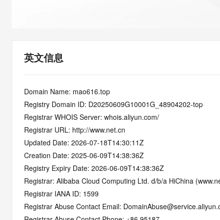
快速部署 Dify，高效搭建 
迁移与运维管理
10 分钟在聊天系统中增加
专有云
英文信息
Domain Name: mao616.top
Registry Domain ID: D20250609G10001G_48904202-top
Registrar WHOIS Server: whois.aliyun.com/
Registrar URL: http://www.net.cn
Updated Date: 2026-07-18T14:30:11Z
Creation Date: 2025-06-09T14:38:36Z
Registry Expiry Date: 2026-06-09T14:38:36Z
Registrar: Alibaba Cloud Computing Ltd. d/b/a HiChina (www.ne
Registrar IANA ID: 1599
Registrar Abuse Contact Email: DomainAbuse@service.aliyun
Registrar Abuse Contact Phone: +86.95187