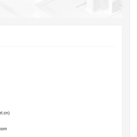
AI 应用
10分钟微调：让0.6B模型媲美235B模
多模态数据信
型
依托云原生高可用架构,实现Dify私有化部署
用1%尺寸在特定领域达到大模型90%以上效果
一个 AI 助手
超强辅助，Bol
即刻拥有 DeepSeek-R1 满血版
在企业官网、通讯软件中为客户提供 AI 客服
多种方案随心选，轻松解锁专属 DeepSeek
t.cn)
.com