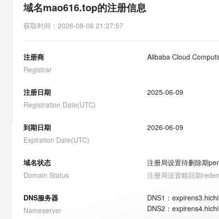
存储
天池大赛
能看、能想、能动手的多模
域名mao616.top的注册信息
云解析DNS
解决方案免费试用 新老
电子合同
最高领取价值200元试用
安全
网络与CDN
AI 算法大赛
Qwen3-VL-Plus
获取时间
：
2026-08-06 21:27:57
畅捷通
大数据开发治理平台 Data
AI 产品 免费试用
网络
安全
云开发大赛
Tableau 订阅
1亿+ 大模型 tokens 和 
注册商
Alibaba Cloud Computin
可观测
入门学习赛
中间件
AI空中课堂在线直播课
云防火墙
140+云产品 免费试用
Registrar
大模型服务
上云与迁云
云原生的云上边界网络安全
产品新客免费试用，最长1
数据库
生态解决方案
注册日期
2025-06-09
千问AI平台-Token Plan
企业出海
大模型ACA认证体验
大数据计算
Registration Date(UTC)
助力企业全员 AI 认知与能
行业生态解决方案
政企业务
媒体服务
千问AI平台-模型体验
到期日期
2026-06-09
开发者生态解决方案
在线体验全尺寸、多种模态
Expiration Date(UTC)
企业服务与云通信
AI 开发和 AI 应用解决
Happy 系列大模型
域名与网站
域名状态
注册局设置待删除期
pe
Domain Status
注册局设置赎回期
rede
终端用户计算
DNS服务器
DNS
1
：
expirens3.hich
Serverless
大模型解决方案
DNS
2
：
expirens4.hich
Nameserver
开发工具