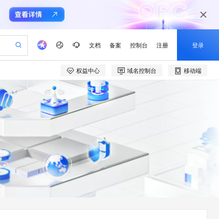
文档
备案
控制台
注册
登录
权益中心
域名控制台
移动端
验
作计划
器
AI 活动
专业服务
服务伙伴合作计划
开发者社区
加入我们
产品动态
服务平台百炼
阿里云 OPC 创新助力计划
一站式生成采购清单，支持单品或批量购买
可编辑精美 PPT 文稿
S产品伙伴计划（繁花）
峰会
CS
造的大模型服务与应用开发平台
Agency Agents：拥有专属领域专家
AI 生产力先锋
Al MaaS 服务伙伴赋能合作
域名
博文
Careers
至高可申请百万元
Qwen3.8-Max 模型上线
 轻松生成专业的 PPT
开启高性价比 AI 编程新体验
弹性可伸缩的云计算服务
先锋实践拓展 AI 生产力的边界
多领域专家智能体,一键组建 AI 虚拟交付团队
Token 补贴，五大权
计划
海大会
伙伴信用分合作计划
商标
问答
社会招聘
益加速 OPC 成功
帕鲁游戏服务器
SS
HappyHorse 打造一站式影视创作平台
飞天发布时刻
HOT
Open Search 向量检索版支
划
备案
电子书
校园招聘
联机服务器，轻松开启游戏
视频创作，一键激活电商全链路生产力
稳定、安全、高性价比、高性能的云存储服务
所见，即是所愿
持视频检索 Pipeline 功能
可视化编排打通从文字构思到成片全链路闭环
更多支持
划
公司注册
镜像站
视频生成
语音识别与合成
 智能体与工作流应用
漫剧工坊：一站式动画创作平台
AI 实训营
应用身份服务 (IDaaS)
合作伙伴培训与认证
划
上云迁移
站生成，高效打造优质广告素材
全接入的云上超级电脑
通过阿里云百炼高效搭建AI应用,助力高效开发
快速生产连贯的高质量长漫剧
从基础到进阶，Agent 创客手把手教你
OpenClaw 管理能力上线
e-1.1-T2V
Qwen3-TTS-Flash
lScope
我要反馈
查询合作伙伴
畅细腻的高质量视频
离线语音合成大模型，多语言方言自适应，低延迟高稳定
n Alibaba Cloud ISV 合作
代维服务
建企业门户网站
10 分钟搭建微信、支付宝小程序
MaxCompute MaxFrame 提
创新加速
ope
登录合作伙伴管理后台
我要建议
站，无忧落地极速上线
以可视化方式快速构建移动和 PC 门户网站
国内短信简单易用，安全可靠，秒级触达，全球覆盖200+国家和地区。
高效部署网站，快速应用到小程序
供自动弹性内存功能
e-1.1-I2V
Cosyvoice-V3-Flash