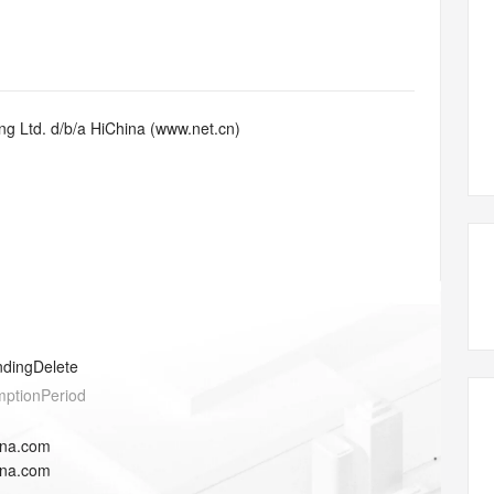
态智能体模型
旗舰 MoE 大模型，百万上下文与顶尖推理能力
图生视频，流
同享
万小智 AI 建站低至 15元/月
Qoder CN
AI 短剧/漫剧
云原生数据库 
快递物流查询
WordPress
成为服务伙
高校合作
点，立即开启云上创新
覆盖公网/内网、递归/权威、移动APP等全场景解析服务
送.CN域名，送备案服务码
基于千问大模型等，支持代码智能生成、研发智能问答
AI助力短剧
GLM-5.2
Wan2.7-T
Ubuntu
服务生态伙伴
视觉 Coding、空间感知、多模态思考等全面升级
1M上下文，专为长程任务能力而生
云工开物
企业应用
Works
Night Plan 支持 Qwen 3.8-Max
云原生大数据计算服务 MaxCompute
AI 办公
容器服务 Kub
NEW
Red Hat
30+ 款产品免费体验
Data Agent 驱动的一站式 Data+AI 开发治理平台
夜间 5 折，Qwen/Meoo/TokenPlan 客户专享
面向分析的企业级SaaS模式云数据仓库
AI智能应用
提供一站式管
科研合作
g Ltd. d/b/a HiChina (www.net.cn)
ERP
堂（旗舰版）
SUSE
智能客服
AI 应用构建
大模型原生
CRM
防护产品
2个月
自动承接线索
建站小程序
Qoder
大模型服务平台百炼-应用模版
OA 办公系统
HOT
NEW
面向真实软件
个人版上线、团队版降价；千问3.8-Max首发发尝鲜
丰富多元化的应用模版和解决方案
力提升
财税管理
模板建站
万有无界
大模型服务平台百炼-智能体
400电话
定制建站
的模型效果
灵活可视化地构建企业级 Agent
方案
广告营销
模板小程序
秒悟
人工智能平台 PAI
ndingDelete
定制小程序
云端极速 AI 
新一代 AI 视频生成模型，深度适配广告营销等场景
AI Native 的算法工程平台，一站式完成建模、训练、推理服务部署
mptionPeriod
APP 开发
ina.com
建站系统
ina.com