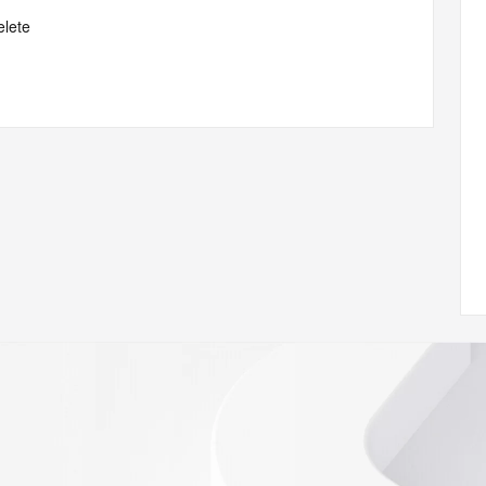
elete
ptionPeriod
 of Record  identified in this output for information on 
queried domain name.