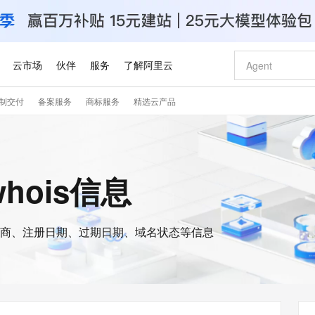
云市场
伙伴
服务
了解阿里云
制交付
备案服务
商标服务
精选云产品
AI 特惠
数据与 API
成为产品伙伴
企业增值服务
最佳实践
价格计算器
AI 场景体
基础软件
产品伙伴合
阿里云认证
市场活动
配置报价
大模型
自助选配和估算价格
步到位
智启 AI 普惠权益
产品生态集成认证中心
企业支持计划
云上春晚
域名与网站
Qwen Audio：打造专属 AI 语音助手
千问官方 MaaS 平台，为开发者和 Agent 而生，新用户赠送 1 亿 + tokens 额度
一句话生成原生
AI Coding
阿里云Maa
2026 阿里云
云服务器 E
为企业打
数据集
Windows
大模型认证
模型
NEW
NEW
格式还原
值低价云产品抢先购
至高享 1亿+免费 tokens，加速 Al 应用落地
提供智能易用的域名与建站服务
Qwen-Audio-3.0-Realtime 端到端实时语音角色扮演
输入一句话想法,
智能编程，一键
安全可靠、
whois信息
产品生态伙伴
专家技术服务
云上奥运之旅
弹性计算合作
阿里云中企出
手机三要素
宝塔 Linux
全部认证
价格优势
开源旗舰模型
即刻拥有 DeepSeek-V4-Pro
阿里云 OPC 创新助力计划
千问大模型
一键部署幻兽
AI 电商营销
对象存储 O
大模型
产品生态伙伴工作台
企业增值服务台
云栖战略参考
云存储合作计
云栖大会
身份实名认证
CentOS
训练营
推动算力普惠，释放技术红利
最高返9万
真正可用的 1M 上下文,一次完成代码全链路开发
快速构建应用程序和网站，即刻迈出上云第一步
轻松解锁专属 DeepSeek-V4-Pro
至高百万元 Token 补贴，加速一人公司成长
多元化、高性能、安全可靠的大模型服务
一键购买专属
从图文生成到
云上的中国
数据库合作计
活动全景
短信
Docker
图片和
商、注册日期、过期日期、域名状态等信息
自进化智能体
5 分钟轻松部署专属 QwenPaw
Token Plan 模型订阅计划
数字证书管理服务（原SSL证书）
高效搭建 AI
AI 广告创作
无影云电脑
企业成长
NEW
HOT
信息公告
看见新力量
云网络合作计
OCR 文字识别
JAVA
越聪明
证享300元代金券
全托管，含MySQL、PostgreSQL、SQL Server、MariaDB多引擎
Qwen3.8-Max 首发尝鲜，限时加量 10 倍，夜间低至2折
实现全站HTTPS，呈现可信的WEB访问
从聊天伙伴进化为能主动干活的本地数字员工
图文、视频一
随时随地安
Kimi-K3
HappyHors
NEW
魔搭 Mode
loud
服务实践
官网公告
Kimi 最新旗舰模型，长程编程与推理利器
让文字生成流
金融模力时刻
Salesforce O
版
发票查验
全能环境
Claude Code + GStack 打造工程团队
千问办公，限时限量积分加倍
Qoder
低代码高效构
AI 建站
短信服务
型
NEW
作计划
计划
创新中心
魔搭 ModelSc
健康状态
理服务
让AI从“聊天伙伴”进化为能干活的“数字员工”
安装技能 GStack，拥有专属 AI 工程团队
你的AI工作搭子，覆盖日常办公高频场景
面向真实软件的智能体编程平台
0 代码专业建
客户案例
天气预报查询
操作系统
Deepseek-v4-pro
HappyHors
态合作计划