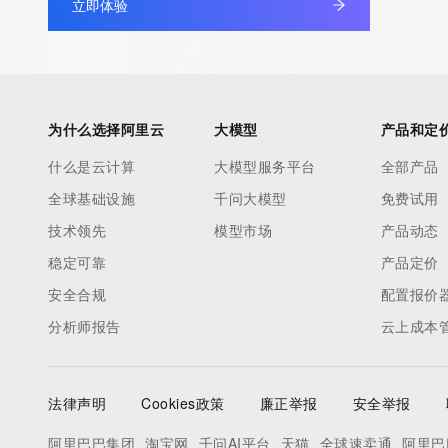
立即体验
Admin Name: REDACTED FOR PRIVACY
Admin Organization: REDACTED FOR PRIVACY
Admin Street:  REDACTED FOR PRIVACY
Admin City: REDACTED FOR PRIVACY
Admin State/Province: REDACTED FOR PRIVACY
为什么选择阿里云
大模型
产品和定
Admin Postal Code: REDACTED FOR PRIVACY
什么是云计算
大模型服务平台
全部产品
Admin Country: REDACTED FOR PRIVACY
全球基础设施
千问大模型
免费试用
Admin Phone: REDACTED FOR PRIVACY
Admin Phone Ext: REDACTED FOR PRIVACY
技术领先
模型市场
产品动态
Admin Fax: REDACTED FOR PRIVACY
稳定可靠
产品定价
Admin Fax Ext: REDACTED FOR PRIVACY
安全合规
配置报价
Admin Email: Please query the RDDS service of the Registrar of R
分析师报告
云上成本
contact the Registrant, Admin, or Tech contact of the queried
Registry Tech ID: REDACTED FOR PRIVACY
Tech Name: REDACTED FOR PRIVACY
法律声明
Cookies政策
廉正举报
安全举报
Tech Organization: REDACTED FOR PRIVACY
Tech Street:  REDACTED FOR PRIVACY
阿里巴巴集团
淘宝网
千问AI平台
天猫
全球速卖通
阿里巴