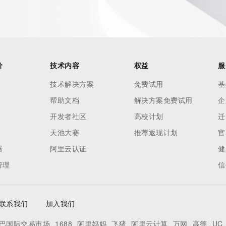
价
技术内容
权益
服
技术解决方案
免费试用
基
帮助文档
解决方案免费试用
企
开发者社区
高校计划
迁
天池大赛
推荐返现计划
官
器
阿里云认证
健
ecord  identified in this output for information on how to 
管理
信
 domain name.
联系我们
加入我们
巴国际交易市场
1688
阿里妈妈
飞猪
阿里云计算
万网
高德
UC