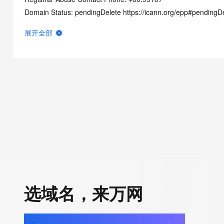
Domain Status: pendingDelete https://icann.org/epp#pendingD
Domain Status: redemptionPeriod https://icann.org/epp#redem
展开全部
Registry Registrant ID: REDACTED FOR PRIVACY
Registrant Name: REDACTED FOR PRIVACY
Registrant Organization: REDACTED FOR PRIVACY
Registrant Street:  REDACTED FOR PRIVACY
Registrant City: REDACTED FOR PRIVACY
Registrant State/Province: shan dong
Registrant Postal Code: REDACTED FOR PRIVACY
Registrant Country: CN
Registrant Phone: REDACTED FOR PRIVACY
Registrant Phone Ext: REDACTED FOR PRIVACY
Registrant Fax: REDACTED FOR PRIVACY
Registrant Fax Ext: REDACTED FOR PRIVACY
选域名，来万网
Registrant Email: Please query the RDDS service of the Registrar
how to contact the Registrant, Admin, or Tech contact of the 
Registry Admin ID: REDACTED FOR PRIVACY