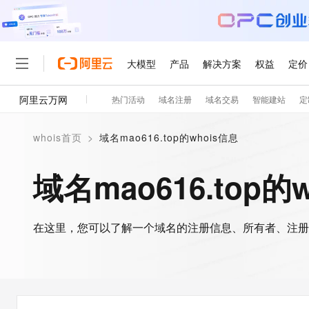
大模型
产品
解决方案
权益
定价
阿里云万网
热门活动
域名注册
域名交易
智能建站
定
大模型
产品
解决方案
权益
定价
云市场
伙伴
服务
了解阿里云
精选产品
精选解决方案
普惠上云
产品定价
精选商城
成为销售伙伴
售前咨询
为什么选择阿里云
千问AI平台
whois首页
>
域名mao616.top的whois信息
了解云产品的定价详情
大模型服务平台百炼
睿译宝，AI翻译排版一
普惠上云 官方力荐
分销伙伴
在线服务
网站建设
什么是云计算
大
大模型服务与应用平台
上传文档即自动完成翻译和
云服务器38元/年起，超
域名mao616.top的
咨询伙伴
多端小程序
技术领先
云上成本管理
售后服务
轻量应用服务器
GLM-5.2：长任务时代
官方推荐返现计划
大模型
精选产品
精选解决方案
Salesforce 国际版订阅
稳定可靠
管理和优化成本
推荐新用户得奖励，单订单
销售伙伴合作计划
自助服务
友盟天域
安全合规
人工智能与机器学习
AI
文本生成
在这里，您可以了解一个域名的注册信息、所有者、注册
云数据库 RDS
Hermes Agent，打造
云工开物
无影生态合作计划
在线服务
观测云
分析师报告
自主进化，持久记忆，越用
高校专属算力普惠，学生认
计算
互联网应用开发
Qwen3.8-Max
HOT
Salesforce On Alibaba C
工单服务
智能体时代全能旗舰模型
Tuya 物联网平台阿里云
研究报告与白皮书
人工智能平台 PAI
快速拥有专属 OpenClaw
大模
Consulting Partner 合
大数据
容器
免费试用
短信专区
一站式AI开发、训练和推
蓝凌 OA
Qwen3.7-Plus
AI 大模型销售与服务生
现代化应用