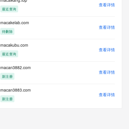
macaikang.top
息提取
与 AI 智能体进行实时音视频通话
查看详情
最近查询
从文本、图片、视频中提取结构化的属性信息
构建支持视频理解的 AI 音视频实时通话应用
t.diy 一步搞定创意建站
构建大模型应用的安全防护体系
macakelab.com
通过自然语言交互简化开发流程,全栈开发支持
查看详情
通过阿里云安全产品对 AI 应用进行安全防护
待删除
macakubu.com
查看详情
最近查询
macan3882.com
查看详情
新注册
macan3883.com
查看详情
新注册