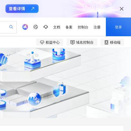
文档
备案
控制台
注册
登录
权益中心
域名控制台
移动端
验
作计划
器
AI 活动
专业服务
服务伙伴合作计划
开发者社区
加入我们
产品动态
服务平台百炼
阿里云 OPC 创新助力计划
一站式生成采购清单，支持单品或批量购买
可编辑精美 PPT 文稿
S产品伙伴计划（繁花）
峰会
CS
造的大模型服务与应用开发平台
Agency Agents：拥有专属领域专家
AI 生产力先锋
Al MaaS 服务伙伴赋能合作
域名
博文
Careers
PolarDB Agentic Database
至高可申请百万元
 轻松生成专业的 PPT
开启高性价比 AI 编程新体验
弹性可伸缩的云计算服务
先锋实践拓展 AI 生产力的边界
发布
多领域专家智能体,一键组建 AI 虚拟交付团队
Token 补贴，五大权
计划
海大会
伙伴信用分合作计划
商标
问答
社会招聘
益加速 OPC 成功
帕鲁游戏服务器
SS
HappyHorse 打造一站式影视创作平台
飞天发布时刻
HOT
秒悟 Meoo CLI 支持一键部
划
备案
电子书
校园招聘
联机服务器，轻松开启游戏
视频创作，一键激活电商全链路生产力
稳定、安全、高性价比、高性能的云存储服务
所见，即是所愿
署项目至阿里云账号
可视化编排打通从文字构思到成片全链路闭环
更多支持
划
公司注册
镜像站
视频生成
语音识别与合成
 智能体与工作流应用
漫剧工坊：一站式动画创作平台
AI 实训营
Flink OSS 支持
合作伙伴培训与认证
划
上云迁移
站生成，高效打造优质广告素材
全接入的云上超级电脑
通过阿里云百炼高效搭建AI应用,助力高效开发
快速生产连贯的高质量长漫剧
从基础到进阶，Agent 创客手把手教你
AssumeRole 角色自定义
e-1.1-T2V
Qwen3-TTS-Flash
lScope
我要反馈
查询合作伙伴
畅细腻的高质量视频
离线语音合成大模型，多语言方言自适应，低延迟高稳定
n Alibaba Cloud ISV 合作
代维服务
建企业门户网站
10 分钟搭建微信、支付宝小程序
百炼 Qwen3.7-Flash 系列模
创新加速
ope
登录合作伙伴管理后台
我要建议
站，无忧落地极速上线
以可视化方式快速构建移动和 PC 门户网站
国内短信简单易用，安全可靠，秒级触达，全球覆盖200+国家和地区。
高效部署网站，快速应用到小程序
型发布
e-1.1-I2V
Cosyvoice-V3-Flash