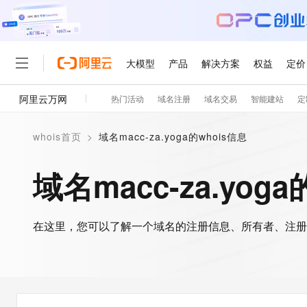
大模型
产品
解决方案
权益
定价
阿里云万网
热门活动
域名注册
域名交易
智能建站
定
大模型
产品
解决方案
权益
定价
云市场
伙伴
服务
了解阿里云
精选产品
精选解决方案
普惠上云
产品定价
精选商城
成为销售伙伴
售前咨询
为什么选择阿里云
千问AI平台
whois首页
>
域名macc-za.yoga的whois信息
了解云产品的定价详情
大模型服务平台百炼
睿译宝，AI翻译排版一
普惠上云 官方力荐
分销伙伴
在线服务
网站建设
什么是云计算
大
大模型服务与应用平台
上传文档即自动完成翻译和
云服务器38元/年起，超
域名macc-za.yog
咨询伙伴
多端小程序
技术领先
云上成本管理
售后服务
轻量应用服务器
GLM-5.2：长任务时代
官方推荐返现计划
大模型
精选产品
精选解决方案
Salesforce 国际版订阅
稳定可靠
管理和优化成本
推荐新用户得奖励，单订单
销售伙伴合作计划
自助服务
友盟天域
安全合规
人工智能与机器学习
AI
文本生成
在这里，您可以了解一个域名的注册信息、所有者、注册
云数据库 RDS
Hermes Agent，打造
云工开物
无影生态合作计划
在线服务
观测云
分析师报告
自主进化，持久记忆，越用
高校专属算力普惠，学生认
计算
互联网应用开发
Qwen3.8-Max
HOT
Salesforce On Alibaba C
工单服务
智能体时代全能旗舰模型
Tuya 物联网平台阿里云
研究报告与白皮书
人工智能平台 PAI
快速拥有专属 OpenClaw
大模
Consulting Partner 合
大数据
容器
免费试用
短信专区
一站式AI开发、训练和推
蓝凌 OA
Qwen3.7-Plus
AI 大模型销售与服务生
现代化应用