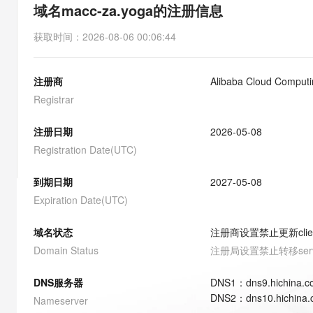
存储
天池大赛
能看、能想、能动手的多模
域名macc-za.yoga的注册信息
云解析DNS
解决方案免费试用 新老
电子合同
最高领取价值200元试用
安全
网络与CDN
AI 算法大赛
Qwen3-VL-Plus
获取时间
：
2026-08-06 00:06:44
畅捷通
大数据开发治理平台 Data
AI 产品 免费试用
网络
安全
云开发大赛
Tableau 订阅
1亿+ 大模型 tokens 和 
注册商
Alibaba Cloud Computin
可观测
入门学习赛
中间件
AI空中课堂在线直播课
云防火墙
140+云产品 免费试用
Registrar
大模型服务
上云与迁云
云原生的云上边界网络安全
产品新客免费试用，最长1
数据库
生态解决方案
注册日期
2026-05-08
千问AI平台-Token Plan
企业出海
大模型ACA认证体验
大数据计算
Registration Date(UTC)
助力企业全员 AI 认知与能
行业生态解决方案
政企业务
媒体服务
千问AI平台-模型体验
到期日期
2027-05-08
开发者生态解决方案
在线体验全尺寸、多种模态
Expiration Date(UTC)
企业服务与云通信
AI 开发和 AI 应用解决
Happy 系列大模型
域名与网站
域名状态
注册商设置禁止更新
cli
Domain Status
注册局设置禁止转移
ser
终端用户计算
DNS服务器
DNS
1
：
dns9.hichina.
Serverless
大模型解决方案
DNS
2
：
dns10.hichina
Nameserver
开发工具