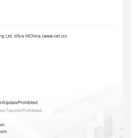
态智能体模型
旗舰 MoE 大模型，百万上下文与顶尖推理能力
图生视频，流
同享
万小智 AI 建站低至 15元/月
Qoder CN
AI 短剧/漫剧
云原生数据库 
快递物流查询
WordPress
成为服务伙
高校合作
点，立即开启云上创新
覆盖公网/内网、递归/权威、移动APP等全场景解析服务
送.CN域名，送备案服务码
基于千问大模型等，支持代码智能生成、研发智能问答
AI助力短剧
GLM-5.2
Wan2.7-T
Ubuntu
服务生态伙伴
视觉 Coding、空间感知、多模态思考等全面升级
1M上下文，专为长程任务能力而生
云工开物
企业应用
Works
Night Plan 支持 Qwen 3.8-Max
云原生大数据计算服务 MaxCompute
AI 办公
容器服务 Kub
NEW
Red Hat
30+ 款产品免费体验
Data Agent 驱动的一站式 Data+AI 开发治理平台
夜间 5 折，Qwen/Meoo/TokenPlan 客户专享
面向分析的企业级SaaS模式云数据仓库
AI智能应用
提供一站式管
科研合作
g Ltd. d/b/a HiChina (www.net.cn)
ERP
堂（旗舰版）
SUSE
智能客服
AI 应用构建
大模型原生
CRM
防护产品
2个月
自动承接线索
建站小程序
Qoder
大模型服务平台百炼-应用模版
OA 办公系统
HOT
NEW
面向真实软件
个人版上线、团队版降价；千问3.8-Max首发发尝鲜
丰富多元化的应用模版和解决方案
力提升
财税管理
模板建站
万有无界
大模型服务平台百炼-智能体
400电话
定制建站
的模型效果
灵活可视化地构建企业级 Agent
方案
广告营销
模板小程序
秒悟
人工智能平台 PAI
entUpdateProhibited
定制小程序
云端极速 AI 
新一代 AI 视频生成模型，深度适配广告营销等场景
AI Native 的算法工程平台，一站式完成建模、训练、推理服务部署
verTransferProhibited
APP 开发
com
建站系统
.com