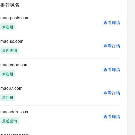
安全
畅自然，细节丰富
高表现力语音合成大模型，语音克隆听感自然
我要投诉
PolarDB
推荐域名
上云场景组合购
伴
Qoder CN V1.7.0 发布
漫剧创作，剧本、分镜、视频高效生成
100%兼容MySQL、PostgreSQL，兼容Oracle，支持集中和分布式
覆盖90%+业务场景，专享组合折扣价
2V
VPN
Fun-ASR
mac-posts.com
文戏情感细腻自然，动作戏激烈拳拳到肉，实现更强表演能力
支持中英文自由切换，具备更强的噪声鲁棒性
查看详情
ernetes 版 ACK
云聚AI 严选权益
云安全中心 AI BAS 智能自动
SSL 证书
新注册
，一键激活高效办公新体验
理容器应用的 K8s 服务
精选AI产品，从模型到应用全链提效
化模拟渗透攻击产品发布
堡垒机
mac-sc.com
AI 用量加速计划
DataWorks ChatBI 会话支持
应用
查看详情
防火墙
、识别商机，让客服更高效、服务更出色。
新老同享，达量后返
上传临时文件分析
最近查询
千问办公
主机安全
NEW
的智能体编程平台
一站式AI生产力平台
mac-vape.com
查看详情
AI 应用及服务市场
新注册
伶鹊
企业级人与Agent协作平台，接入和调度多个数字员工
智能客服平台，对话机器人、对话分析、智能外呼
AI 应用
mac67.com
查看详情
大模型服务平台百炼 - 全妙
新注册
大模型
应用创作平台
多模态内容创作工具，已接入 DeepSeek
自然语言处理
macaddress.cn
查看详情
数据标注
最近查询
机器学习