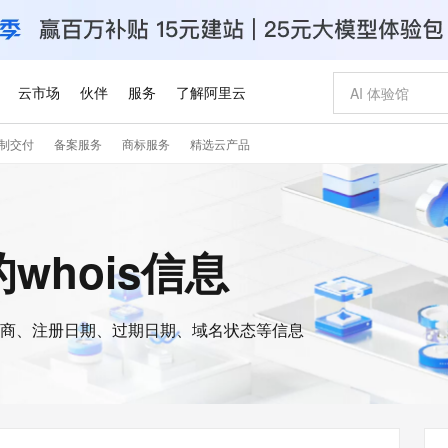
云市场
伙伴
服务
了解阿里云
制交付
备案服务
商标服务
精选云产品
AI 特惠
数据与 API
成为产品伙伴
企业增值服务
最佳实践
价格计算器
AI 场景体
基础软件
产品伙伴合
阿里云认证
市场活动
配置报价
大模型
自助选配和估算价格
步到位
智启 AI 普惠权益
产品生态集成认证中心
企业支持计划
云上春晚
域名与网站
Qwen Audio：打造专属 AI 语音助手
千问官方 MaaS 平台，为开发者和 Agent 而生，新用户赠送 1 亿 + tokens 额度
一句话生成原生
AI Coding
阿里云Maa
2026 阿里云
云服务器 E
为企业打
数据集
Windows
大模型认证
模型
NEW
NEW
格式还原
值低价云产品抢先购
至高享 1亿+免费 tokens，加速 Al 应用落地
提供智能易用的域名与建站服务
Qwen-Audio-3.0-Realtime 端到端实时语音角色扮演
输入一句话想法,
智能编程，一键
安全可靠、
a的whois信息
产品生态伙伴
专家技术服务
云上奥运之旅
弹性计算合作
阿里云中企出
手机三要素
宝塔 Linux
全部认证
价格优势
开源旗舰模型
即刻拥有 DeepSeek-V4-Pro
阿里云 OPC 创新助力计划
千问大模型
一键部署幻兽
AI 电商营销
对象存储 O
大模型
产品生态伙伴工作台
企业增值服务台
云栖战略参考
云存储合作计
云栖大会
身份实名认证
CentOS
训练营
推动算力普惠，释放技术红利
最高返9万
真正可用的 1M 上下文,一次完成代码全链路开发
快速构建应用程序和网站，即刻迈出上云第一步
轻松解锁专属 DeepSeek-V4-Pro
至高百万元 Token 补贴，加速一人公司成长
多元化、高性能、安全可靠的大模型服务
一键购买专属
从图文生成到
云上的中国
数据库合作计
活动全景
短信
Docker
图片和
商、注册日期、过期日期、域名状态等信息
自进化智能体
5 分钟轻松部署专属 QwenPaw
Token Plan 模型订阅计划
数字证书管理服务（原SSL证书）
高效搭建 AI
AI 广告创作
无影云电脑
企业成长
NEW
HOT
信息公告
看见新力量
云网络合作计
OCR 文字识别
JAVA
越聪明
证享300元代金券
全托管，含MySQL、PostgreSQL、SQL Server、MariaDB多引擎
Qwen3.8-Max 首发尝鲜，限时加量 10 倍，夜间低至2折
实现全站 HTTPS，呈现可信的 Web 访问
从聊天伙伴进化为能主动干活的本地数字员工
图文、视频一
随时随地安
Kimi-K3
HappyHors
NEW
魔搭 Mode
loud
服务实践
官网公告
Kimi 最新旗舰模型，长程编程与推理利器
让文字生成流
金融模力时刻
Salesforce O
版
发票查验
全能环境
Claude Code + GStack 打造工程团队
千问办公，限时限量积分加倍
Qoder
低代码高效构
AI 建站
短信服务
型
NEW
作计划
计划
创新中心
魔搭 ModelSc
健康状态
理服务
让AI从“聊天伙伴”进化为能干活的“数字员工”
安装技能 GStack，拥有专属 AI 工程团队
你的AI工作搭子，覆盖日常办公高频场景
面向真实软件的智能体编程平台
0 代码专业建
客户案例
天气预报查询
操作系统
Deepseek-v4-pro
HappyHors
态合作计划