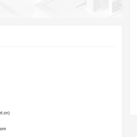
AI 应用
10分钟微调：让0.6B模型媲美235B模
多模态数据信
型
依托云原生高可用架构,实现Dify私有化部署
用1%尺寸在特定领域达到大模型90%以上效果
一个 AI 助手
超强辅助，Bol
即刻拥有 DeepSeek-R1 满血版
在企业官网、通讯软件中为客户提供 AI 客服
多种方案随心选，轻松解锁专属 DeepSeek
t.cn)
com