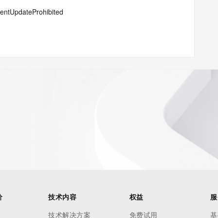
lientUpdateProhibited
#serverTransferProhibited
价
技术内容
权益
服
 of Record identified in this output for information on how 
技术解决方案
免费试用
基