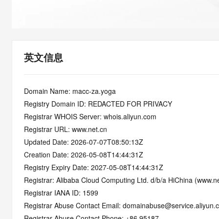
快速部署 Dify，高效搭建 
迁移与运维管理
10 分钟在聊天系统中增加
专有云
英文信息
Domain Name: macc-za.yoga
Registry Domain ID: REDACTED FOR PRIVACY
Registrar WHOIS Server: whois.aliyun.com
Registrar URL: www.net.cn
Updated Date: 2026-07-07T08:50:13Z
Creation Date: 2026-05-08T14:44:31Z
Registry Expiry Date: 2027-05-08T14:44:31Z
Registrar: Alibaba Cloud Computing Ltd. d/b/a HiChina (www.ne
Registrar IANA ID: 1599
Registrar Abuse Contact Email: domainabuse@service.aliyun.
Registrar Abuse Contact Phone: +86.95187