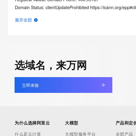
Domain Status: clientUpdateProhibited https://icann.org/epp#c
Domain Status: serverTransferProhibited https://icann.org/epp
展开全部
Registry Registrant ID: REDACTED FOR PRIVACY
Registrant Name: REDACTED FOR PRIVACY
Registrant Organization:
Registrant Street: REDACTED FOR PRIVACY
Registrant Street: REDACTED FOR PRIVACY
选域名，来万网
Registrant Street: REDACTED FOR PRIVACY
Registrant City: REDACTED FOR PRIVACY
Registrant State/Province: an hui
立即体验
Registrant Postal Code: REDACTED FOR PRIVACY
Registrant Country: CN
Registrant Phone: REDACTED FOR PRIVACY
Registrant Phone Ext: REDACTED FOR PRIVACY
Registrant Fax: REDACTED FOR PRIVACY
为什么选择阿里云
大模型
产品和定
Registrant Fax Ext: REDACTED FOR PRIVACY
Registrant Email: Please query the RDDS service of the Registrar
什么是云计算
大模型服务平台
全部产品