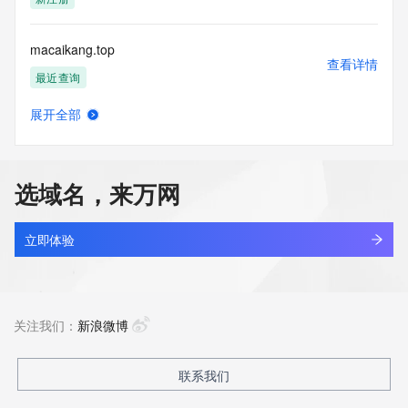
macaikang.top
查看详情
最近查询
展开全部
macakelab.com
查看详情
待删除
选域名，来万网
macan3882.com
查看详情
新注册
立即体验
macan3883.com
查看详情
新注册
关注我们：
新浪微博
macan388q.com
联系我们
查看详情
新注册