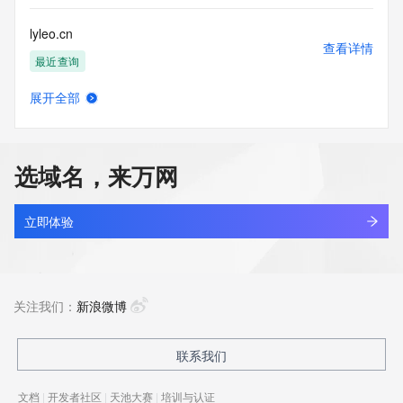
lyleo.cn
查看详情
最近查询
展开全部
lylj86fym.cn
查看详情
最近查询
选域名，来万网
lylu5dyq.top
查看详情
新注册
立即体验
lylunm.cn
查看详情
最近查询
关注我们：
新浪微博
lylutech.xin
联系我们
查看详情
最近查询
文档
|
开发者社区
|
天池大赛
|
培训与认证