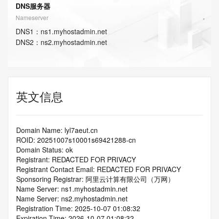
DNS服务器
Nameserver
DNS
1
：
ns1.myhostadmin.net
DNS
2
：
ns2.myhostadmin.net
英文信息
Domain Name: lyl7aeut.cn
ROID: 20251007s10001s69421288-cn
Domain Status: ok
Registrant: REDACTED FOR PRIVACY
Registrant Contact Email: REDACTED FOR PRIVACY
Sponsoring Registrar: 阿里云计算有限公司（万网）
Name Server: ns1.myhostadmin.net
Name Server: ns2.myhostadmin.net
Registration Time: 2025-10-07 01:08:32
Expiration Time: 2026-10-07 01:08:32