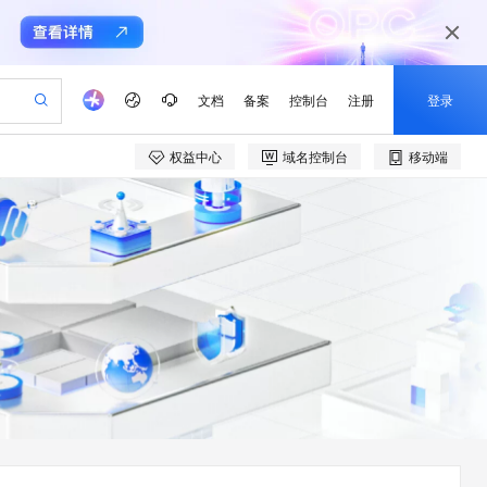
文档
备案
控制台
注册
登录
权益中心
域名控制台
移动端
验
作计划
器
AI 活动
专业服务
服务伙伴合作计划
开发者社区
加入我们
产品动态
服务平台百炼
阿里云 OPC 创新助力计划
一站式生成采购清单，支持单品或批量购买
io：打造专属 AI 语音助手
S产品伙伴计划（繁花）
峰会
CS
造的大模型服务与应用开发平台
一句话生成原生可编辑精美 PPT 文稿
AI 生产力先锋
Al MaaS 服务伙伴赋能合作
域名
博文
Careers
至高可申请百万元
Qwen3.8-Max 模型上线
开启高性价比 AI 编程新体验
弹性可伸缩的云计算服务
Qwen-Audio-3.0-Realtime 端到端实时语音角色扮演
输入一句话想法, 轻松生成专业的 PPT
先锋实践拓展 AI 生产力的边界
Token 补贴，五大权
计划
海大会
伙伴信用分合作计划
商标
问答
社会招聘
益加速 OPC 成功
eek-V4-Pro
SS
一键部署幻兽帕鲁游戏服务器
飞天发布时刻
HOT
Open Search 向量检索版支
划
备案
电子书
校园招聘
pSeek-V4-Pro
视频创作，一键激活电商全链路生产力
稳定、安全、高性价比、高性能的云存储服务
一键购买专属联机服务器，轻松开启游戏
所见，即是所愿
持视频检索 Pipeline 功能
更多支持
划
公司注册
镜像站
视频生成
语音识别与合成
专属 QwenPaw
漫剧工坊：一站式动画创作平台
AI 实训营
HOT
应用身份服务 (IDaaS)
合作伙伴培训与认证
划
上云迁移
站生成，高效打造优质广告素材
全接入的云上超级电脑
从聊天伙伴进化为能主动干活的本地数字员工
快速生产连贯的高质量长漫剧
从基础到进阶，Agent 创客手把手教你
OpenClaw 管理能力上线
e-1.1-T2V
Qwen3-TTS-Flash
lScope
我要反馈
查询合作伙伴
畅细腻的高质量视频
离线语音合成大模型，多语言方言自适应，低延迟高稳定
n Alibaba Cloud ISV 合作
代维服务
建企业门户网站
10 分钟搭建微信、支付宝小程序
MaxCompute MaxFrame 提
创新加速
ope
登录合作伙伴管理后台
我要建议
站，无忧落地极速上线
以可视化方式快速构建移动和 PC 门户网站
国内短信简单易用，安全可靠，秒级触达，全球覆盖200+国家和地区。
高效部署网站，快速应用到小程序
供自动弹性内存功能
e-1.1-I2V
Cosyvoice-V3-Flash