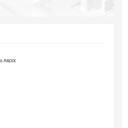
AI 应用
10分钟微调：让0.6B模型媲美235B模
多模态数据信
型
依托云原生高可用架构,实现Dify私有化部署
用1%尺寸在特定领域达到大模型90%以上效果
一个 AI 助手
超强辅助，Bol
即刻拥有 DeepSeek-R1 满血版
在企业官网、通讯软件中为客户提供 AI 客服
多种方案随心选，轻松解锁专属 DeepSeek
30-RADIX