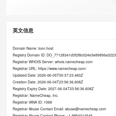
快速部署 Dify，高效搭建 
迁移与运维管理
10 分钟在聊天系统中增加
专有云
英文信息
Domain Name: loon.host
Registry Domain ID: DO_77128341d3f2f8c024e3e89956a322
Registrar WHOIS Server: whois.namecheap.com
Registrar URL: https://www.namecheap.com/
Updated Date: 2026-06-05T00:37:23.460Z
Creation Date: 2026-06-04T23:56:36.608Z
Registry Expiry Date: 2027-06-04T23:56:36.608Z
Registrar: NameCheap, Inc.
Registrar IANA ID: 1068
Registrar Abuse Contact Email: abuse@namecheap.com
Registrar Abuse Contact Phone: +1.9854014545