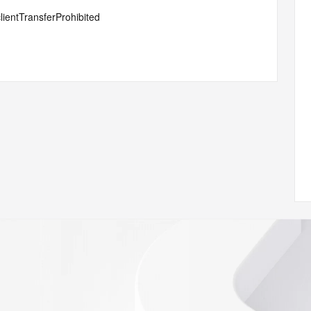
lientTransferProhibited
ann.org/wicf
40Z <<<
s://icann.org/epp
ed
rmational
Registry is