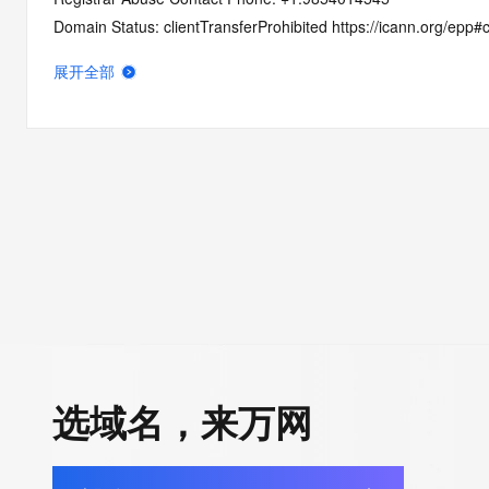
Domain Status: clientTransferProhibited https://icann.org/epp#c
Domain Status: addPeriod https://icann.org/epp#addPeriod
展开全部
Name Server: abdullah.ns.cloudflare.com
Name Server: olivia.ns.cloudflare.com
DNSSEC: unsigned
URL of the ICANN RDDS Inaccuracy Complaint Form: https://ic
>>> Last update of WHOIS database: 2026-06-06T06:02:13.2
For more information on domain status codes, please visit http
The WHOIS information provided in this page has been redact
in compliance with ICANN's Temporary Specification for gTLD
Registration Data.
选域名，来万网
The data in this record is provided by Tucows Registry for info
purposes only, and it does not guarantee its accuracy. Tucows 