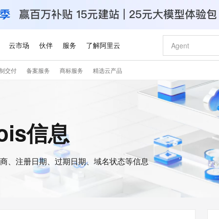
云市场
伙伴
服务
了解阿里云
制交付
备案服务
商标服务
精选云产品
AI 特惠
数据与 API
成为产品伙伴
企业增值服务
最佳实践
价格计算器
AI 场景体
基础软件
产品伙伴合
阿里云认证
市场活动
配置报价
大模型
自助选配和估算价格
新方式
睿译宝，AI翻译排版一步到位
智启 AI 普惠权益
产品生态集成认证中心
企业支持计划
云上春晚
域名与网站
千问官方 MaaS 平台，为开发者和 Agent 而生，新用户赠送 1 亿 + tokens 额度
Qwen Aud
AI Coding
阿里云Maa
2026 阿里云
云服务器 E
为企业打
数据集
Windows
大模型认证
模型
NEW
NEW
交付可用成果
值低价云产品抢先购
上传文档即自动完成翻译和格式还原
至高享 1亿+免费 tokens，加速 Al 应用落地
提供智能易用的域名与建站服务
智能编程，一键
安全可靠、
ois信息
产品生态伙伴
专家技术服务
云上奥运之旅
弹性计算合作
阿里云中企出
手机三要素
宝塔 Linux
全部认证
价格优势
有专属领域专家
GLM-5.2：长任务时代开源旗舰模型
阿里云 OPC 创新助力计划
千问大模型
即刻拥有 DeepS
AI 电商营销
对象存储 O
大模型
产品生态伙伴工作台
企业增值服务台
云栖战略参考
云存储合作计
云栖大会
身份实名认证
CentOS
训练营
推动算力普惠，释放技术红利
最高返9万
多领域专家智能体,一键组建 AI 虚拟交付团队
快速构建应用程序和网站，即刻迈出上云第一步
至高百万元 Token 补贴，加速一人公司成长
多元化、高性能、安全可靠的大模型服务
真正可用的 1M 上下文,一次完成代码全链路开发
轻松解锁专属 Dee
从图文生成到
云上的中国
数据库合作计
活动全景
短信
Docker
图片和
商、注册日期、过期日期、域名状态等信息
站式影视创作平台
Hermes Agent，打造自进化智能体
Token Plan 模型订阅计划
数字证书管理服务（原SSL证书）
5 分钟轻松部署
AI 广告创作
无影云电脑
企业成长
NEW
信息公告
看见新力量
云网络合作计
OCR 文字识别
JAVA
证享300元代金券
可视化编排打通从文字构思到成片全链路闭环
全托管，含MySQL、PostgreSQL、SQL Server、MariaDB多引擎
自主进化，持久记忆，越用越聪明
Qwen3.8-Max 首发尝鲜，限时加量 10 倍，夜间低至2折
实现全站HTTPS，呈现可信的WEB访问
图文、视频一
随时随地安
Kimi-K3
HappyHors
NEW
魔搭 Mode
loud
服务实践
官网公告
Kimi 最新旗舰模型，长程编程与推理利器
让文字生成流
金融模力时刻
Salesforce O
版
发票查验
全能环境
Claude Code + GStack 打造工程团队
千问办公，限时限量积分加倍
Qoder
低代码高效构
AI 建站
短信服务
型
NEW
作计划
计划
创新中心
魔搭 ModelSc
健康状态
理服务
让AI从“聊天伙伴”进化为能干活的“数字员工”
安装技能 GStack，拥有专属 AI 工程团队
你的AI工作搭子，覆盖日常办公高频场景
面向真实软件的智能体编程平台
0 代码专业建
客户案例
天气预报查询
操作系统
Deepseek-v4-pro
HappyHors
态合作计划