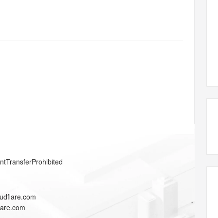
态智能体模型
旗舰 MoE 大模型，百万上下文与顶尖推理能力
图生视频，流
同享
万小智 AI 建站低至 15元/月
Qoder CN
AI 短剧/漫剧
云原生数据库 
快递物流查询
WordPress
成为服务伙
高校合作
点，立即开启云上创新
覆盖公网/内网、递归/权威、移动APP等全场景解析服务
送.CN域名，送备案服务码
基于千问大模型等，支持代码智能生成、研发智能问答
AI助力短剧
GLM-5.2
Wan2.7-T
Ubuntu
服务生态伙伴
视觉 Coding、空间感知、多模态思考等全面升级
1M上下文，专为长程任务能力而生
云工开物
企业应用
Works
Night Plan 支持 Qwen 3.8-Max
云原生大数据计算服务 MaxCompute
AI 办公
容器服务 Kub
NEW
Red Hat
30+ 款产品免费体验
Data Agent 驱动的一站式 Data+AI 开发治理平台
夜间 5 折，Qwen/Meoo/TokenPlan 客户专享
面向分析的企业级SaaS模式云数据仓库
AI智能应用
提供一站式管
科研合作
ERP
堂（旗舰版）
SUSE
智能客服
AI 应用构建
大模型原生
CRM
防护产品
2个月
自动承接线索
建站小程序
Qoder
大模型服务平台百炼-应用模版
OA 办公系统
HOT
NEW
面向真实软件
个人版上线、团队版降价；千问3.8-Max首发发尝鲜
丰富多元化的应用模版和解决方案
力提升
财税管理
模板建站
万有无界
大模型服务平台百炼-智能体
400电话
定制建站
的模型效果
灵活可视化地构建企业级 Agent
方案
广告营销
模板小程序
秒悟
人工智能平台 PAI
entTransferProhibited
定制小程序
云端极速 AI 
新一代 AI 视频生成模型，深度适配广告营销等场景
AI Native 的算法工程平台，一站式完成建模、训练、推理服务部署
APP 开发
oudflare.com
建站系统
flare.com