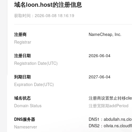
存储
天池大赛
能看、能想、能动手的多模
域名loon.host的注册信息
云解析DNS
解决方案免费试用 新老
电子合同
最高领取价值200元试用
安全
网络与CDN
AI 算法大赛
Qwen3-VL-Plus
获取时间
：
2026-08-08 18:16:19
畅捷通
大数据开发治理平台 Data
AI 产品 免费试用
网络
安全
云开发大赛
Tableau 订阅
1亿+ 大模型 tokens 和 
注册商
NameCheap, Inc.
可观测
入门学习赛
中间件
AI空中课堂在线直播课
云防火墙
140+云产品 免费试用
Registrar
大模型服务
上云与迁云
云原生的云上边界网络安全
产品新客免费试用，最长1
数据库
生态解决方案
注册日期
2026-06-04
千问AI平台-Token Plan
企业出海
大模型ACA认证体验
大数据计算
Registration Date(UTC)
助力企业全员 AI 认知与能
行业生态解决方案
政企业务
媒体服务
千问AI平台-模型体验
到期日期
2027-06-04
开发者生态解决方案
在线体验全尺寸、多种模态
Expiration Date(UTC)
企业服务与云通信
AI 开发和 AI 应用解决
Happy 系列大模型
域名与网站
域名状态
注册商设置禁止转移
cli
Domain Status
注册宽限期
addPeriod
终端用户计算
DNS服务器
DNS
1
：
abdullah.ns.cl
Serverless
大模型解决方案
DNS
2
：
olivia.ns.cloud
Nameserver
开发工具