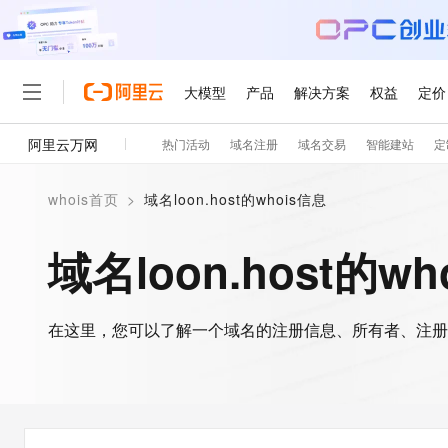
大模型
产品
解决方案
权益
定价
阿里云万网
热门活动
域名注册
域名交易
智能建站
定
大模型
产品
解决方案
权益
定价
云市场
伙伴
服务
了解阿里云
精选产品
精选解决方案
普惠上云
产品定价
精选商城
成为销售伙伴
售前咨询
为什么选择阿里云
千问AI平台
whois首页
>
域名loon.host的whois信息
了解云产品的定价详情
大模型服务平台百炼
千问办公，解锁你的工作
普惠上云 官方力荐
分销伙伴
在线服务
网站建设
什么是云计算
大
大模型服务与应用平台
企业级Agent产品，直接
云服务器38元/年起，超
域名loon.host的wh
咨询伙伴
多端小程序
技术领先
云上成本管理
售后服务
轻量应用服务器
Agency Agents：拥
官方推荐返现计划
大模型
精选产品
精选解决方案
Salesforce 国际版订阅
稳定可靠
管理和优化成本
推荐新用户得奖励，单订单
销售伙伴合作计划
自助服务
友盟天域
安全合规
人工智能与机器学习
AI
文本生成
在这里，您可以了解一个域名的注册信息、所有者、注册
云数据库 RDS
HappyHorse 打造一
云工开物
无影生态合作计划
在线服务
观测云
分析师报告
高校专属算力普惠，学生认
计算
互联网应用开发
Qwen3.8-Max
HOT
Salesforce On Alibaba C
工单服务
智能体时代全能旗舰模型
Tuya 物联网平台阿里云
研究报告与白皮书
人工智能平台 PAI
快速拥有专属 OpenClaw
大模
Consulting Partner 合
大数据
容器
免费试用
短信专区
一站式AI开发、训练和推
蓝凌 OA
Qwen3.7-Plus
AI 大模型销售与服务生
现代化应用