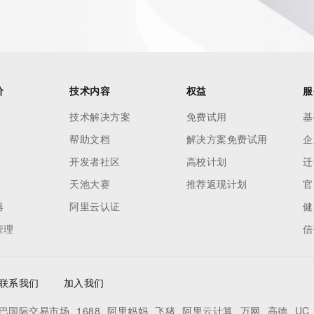
tes
es and
rovided by
价
技术内容
权益
服
this
技术解决方案
免费试用
基
 lawful
帮助文档
解决方案免费试用
企
ta
pporting
开发者社区
高校计划
迁
天池大赛
推荐返现计划
官
dvertising
器
阿里云认证
健
r
管理
信
processes
y
ames or
联系我们
加入我们
巴国际交易市场
1688
阿里妈妈
飞猪
阿里云计算
万网
高德
UC