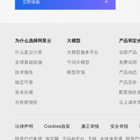
立即体验
authoritative for whois information in top-level domains it opera
under contract with the Internet Corporation for Assigned Nam
Numbers. Whois information from other top-level domains is p
a third-party under license to Tucows Registry.
为什么选择阿里云
大模型
产品和定
This service is intended only for query-based access. By using 
什么是云计算
大模型服务平台
全部产品
service, you agree that you will use any data presented only for
全球基础设施
千问大模型
免费试用
purposes and that, under no circumstances will you use (a) da
acquired for the purpose of allowing, enabling, or otherwise su
技术领先
模型市场
产品动态
the transmission by e-mail, telephone, facsimile or other
稳定可靠
产品定价
communications mechanism of mass  unsolicited, commercial a
安全合规
配置报价
or solicitations to entities other than your existing  customers; o
分析师报告
云上成本
(b) this service to enable high volume, automated, electronic 
that send queries or data to the systems of any Registrar or an
Registry except as reasonably necessary to register domain n
法律声明
Cookies政策
廉正举报
安全举报
modify existing domain name registrations.
阿里巴巴集团
淘宝网
千问AI平台
天猫
全球速卖通
阿里巴