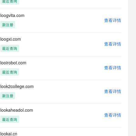
最近查询
息提取
与 AI 智能体进行实时音视频通话
从文本、图片、视频中提取结构化的属性信息
构建支持视频理解的 AI 音视频实时通话应用
loogvita.com
查看详情
t.diy 一步搞定创意建站
构建大模型应用的安全防护体系
新注册
通过自然语言交互简化开发流程,全栈开发支持
通过阿里云安全产品对 AI 应用进行安全防护
loogxi.com
查看详情
最近查询
looirobot.com
查看详情
最近查询
look2college.com
查看详情
新注册
lookaheadol.com
查看详情
最近查询
lookai.cn