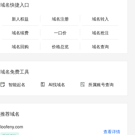
安全
畅自然，细节丰富
高表现力语音合成大模型，语音克隆听感自然
我要投诉
PolarDB
域名快捷入口
上云场景组合购
Milvus 弹性伸缩功能新增节
伴
漫剧创作，剧本、分镜、视频高效生成
100%兼容MySQL、PostgreSQL，兼容Oracle，支持集中和分布式
覆盖90%+业务场景，专享组合折扣价
点支持范围
2V
VPN
Fun-ASR
新人权益
域名注册
域名转入
文戏情感细腻自然，动作戏激烈拳拳到肉，实现更强表演能力
支持中英文自由切换，具备更强的噪声鲁棒性
ernetes 版 ACK
云聚AI 严选权益
AI 原生数据库服务发布
SSL 证书
，一键激活高效办公新体验
理容器应用的 K8s 服务
精选AI产品，从模型到应用全链提效
Agent 数据网关
域名续费
一口价
域名抢注
堡垒机
AI 用量加速计划
云原生数据库 PolarDB
应用
域名回购
价格总览
防火墙
域名查询
、识别商机，让客服更高效、服务更出色。
新老同享，达量后返
Agentic Database 发布
千问办公
主机安全
NEW
的智能体编程平台
一站式AI生产力平台
域名免费工具
AI 应用及服务市场
伶鹊
企业级人与Agent协作平台，接入和调度多个数字员工
智能客服平台，对话机器人、对话分析、智能外呼
智能起名
AI找域名
所属账号查询
AI 应用
大模型服务平台百炼 - 全妙
大模型
应用创作平台
多模态内容创作工具，已接入 DeepSeek
自然语言处理
推荐域名
数据标注
loofeny.com
机器学习
查看详情