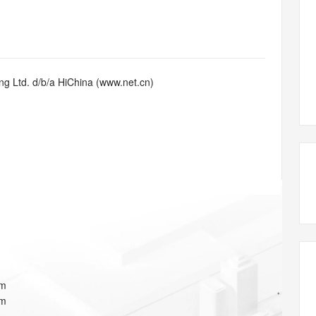
态智能体模型
旗舰 MoE 大模型，百万上下文与顶尖推理能力
图生视频，流
同享
万小智 AI 建站低至 15元/月
Qoder CN
AI 短剧/漫剧
云原生数据库 
快递物流查询
WordPress
成为服务伙
高校合作
点，立即开启云上创新
覆盖公网/内网、递归/权威、移动APP等全场景解析服务
送.CN域名，送备案服务码
基于千问大模型等，支持代码智能生成、研发智能问答
AI助力短剧
GLM-5.2
Wan2.7-T
Ubuntu
服务生态伙伴
视觉 Coding、空间感知、多模态思考等全面升级
1M上下文，专为长程任务能力而生
云工开物
企业应用
Works
Night Plan 支持 Qwen 3.8-Max
云原生大数据计算服务 MaxCompute
AI 办公
容器服务 Kub
NEW
Red Hat
30+ 款产品免费体验
Data Agent 驱动的一站式 Data+AI 开发治理平台
夜间 5 折，Qwen/Meoo/TokenPlan 客户专享
面向分析的企业级SaaS模式云数据仓库
AI智能应用
提供一站式管
科研合作
g Ltd. d/b/a HiChina (www.net.cn)
ERP
堂（旗舰版）
SUSE
智能客服
AI 应用构建
大模型原生
CRM
防护产品
2个月
自动承接线索
建站小程序
Qoder
大模型服务平台百炼-应用模版
OA 办公系统
HOT
NEW
面向真实软件
个人版上线、团队版降价；千问3.8-Max首发发尝鲜
丰富多元化的应用模版和解决方案
力提升
财税管理
模板建站
万有无界
大模型服务平台百炼-智能体
400电话
定制建站
的模型效果
灵活可视化地构建企业级 Agent
方案
广告营销
模板小程序
秒悟
人工智能平台 PAI
定制小程序
云端极速 AI 
新一代 AI 视频生成模型，深度适配广告营销等场景
AI Native 的算法工程平台，一站式完成建模、训练、推理服务部署
APP 开发
om
建站系统
om