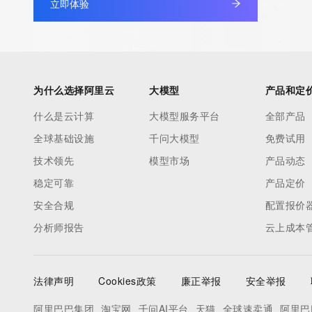
立即体验
non-public data may be provided, upon request, where it can be
legitimate interest and a proper legal basis for accessing the wi
can be requested by submitting a request via the form found at h
access/ Identity Digital Inc. and, if applicable, the primary Regi
any time. By submitting this query, you agree to abide by this pol
为什么选择阿里云
大模型
产品和定
      ],

什么是云计算
大模型服务平台
全部产品
      "links": [

全球基础设施
千问大模型
免费试用
        {

          "value": "https://rdap.identitydigital.services/rdap/domain/lite.chat",

技术领先
模型市场
产品动态
          "rel": "terms-of-service",

稳定可靠
产品定价
          "href": "https://www.identity.digital/policies/rdds-access-policy",

安全合规
配置报价
          "type": "text/html"

分析师报告
云上成本
        }

      ]

    },

法律声明
Cookies政策
廉正举报
安全举报
    {

      "title": "Status Codes",

阿里巴巴集团
淘宝网
千问AI平台
天猫
全球速卖通
阿里巴