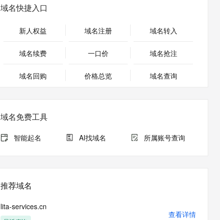
安全
畅自然，细节丰富
高表现力语音合成大模型，语音克隆听感自然
我要投诉
PolarDB
域名快捷入口
上云场景组合购
Milvus 弹性伸缩功能新增节
伴
漫剧创作，剧本、分镜、视频高效生成
100%兼容MySQL、PostgreSQL，兼容Oracle，支持集中和分布式
覆盖90%+业务场景，专享组合折扣价
点支持范围
2V
VPN
Fun-ASR
新人权益
域名注册
域名转入
文戏情感细腻自然，动作戏激烈拳拳到肉，实现更强表演能力
支持中英文自由切换，具备更强的噪声鲁棒性
ernetes 版 ACK
云聚AI 严选权益
AI 原生数据库服务发布
SSL 证书
，一键激活高效办公新体验
理容器应用的 K8s 服务
精选AI产品，从模型到应用全链提效
Agent 数据网关
域名续费
一口价
域名抢注
堡垒机
AI 用量加速计划
云原生数据库 PolarDB
应用
域名回购
价格总览
防火墙
域名查询
、识别商机，让客服更高效、服务更出色。
新老同享，达量后返
Agentic Database 发布
千问办公
主机安全
NEW
的智能体编程平台
一站式AI生产力平台
域名免费工具
AI 应用及服务市场
伶鹊
企业级人与Agent协作平台，接入和调度多个数字员工
智能客服平台，对话机器人、对话分析、智能外呼
智能起名
AI找域名
所属账号查询
AI 应用
大模型服务平台百炼 - 全妙
大模型
应用创作平台
多模态内容创作工具，已接入 DeepSeek
自然语言处理
推荐域名
数据标注
lita-services.cn
机器学习
查看详情