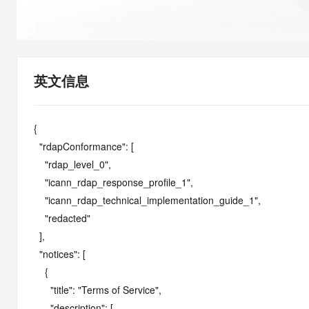
快速部署 Dify，高效搭建 
迁移与运维管理
10 分钟在聊天系统中增加
专有云
英文信息
{

  "rdapConformance": [

    "rdap_level_0",

    "icann_rdap_response_profile_1",

    "icann_rdap_technical_implementation_guide_1",

    "redacted"

  ],

  "notices": [

    {

      "title": "Terms of Service",

      "description": [
