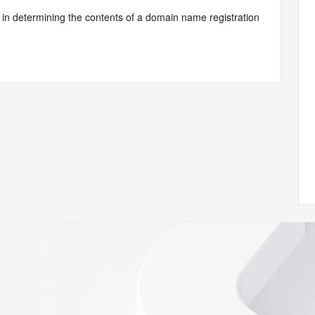
d by Identity Digital or, if the record pertains to a TLD not 
istry Operator for informational purposes only, and neither 
y. This service is intended only for query-based access. You 
at, under no circumstances will you use this data to (a) 
telephone, or facsimile of mass unsolicited, commercial 
ient's own existing customers; or (b) enable high volume, 
systems of Identity Digital, a Registrar, or Registry 
mes or modify existing registrations. When using the 
 is not a replacement for standard EPP commands to the 
red domain objects. The RDAP service may be scheduled for 
es to the RDAP services are throttled. If too many 
ime, the service will begin to reject further queries for a 
buse of the RDAP system through data mining is mitigated 
. Where applicable, the presence of a [Non-Public Data] 
to applicable data privacy laws or requirements. Should you 
 available through the registrar URL listed above. Access to 