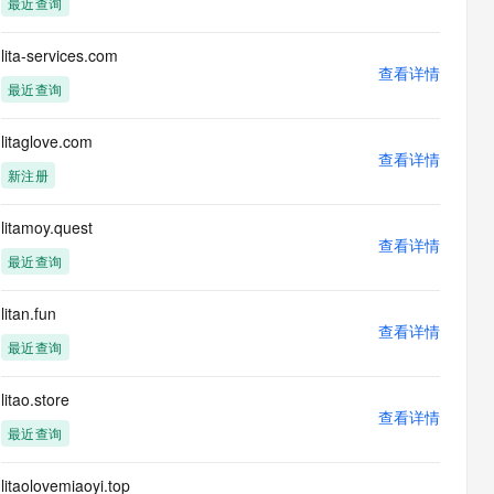
最近查询
息提取
与 AI 智能体进行实时音视频通话
从文本、图片、视频中提取结构化的属性信息
构建支持视频理解的 AI 音视频实时通话应用
lita-services.com
查看详情
t.diy 一步搞定创意建站
构建大模型应用的安全防护体系
最近查询
通过自然语言交互简化开发流程,全栈开发支持
通过阿里云安全产品对 AI 应用进行安全防护
litaglove.com
查看详情
新注册
litamoy.quest
查看详情
最近查询
litan.fun
查看详情
最近查询
litao.store
查看详情
最近查询
litaolovemiaoyi.top