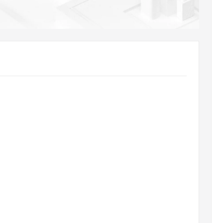
AI 应用
10分钟微调：让0.6B模型媲美235B模
多模态数据信
型
依托云原生高可用架构,实现Dify私有化部署
用1%尺寸在特定领域达到大模型90%以上效果
一个 AI 助手
超强辅助，Bol
即刻拥有 DeepSeek-R1 满血版
在企业官网、通讯软件中为客户提供 AI 客服
多种方案随心选，轻松解锁专属 DeepSeek