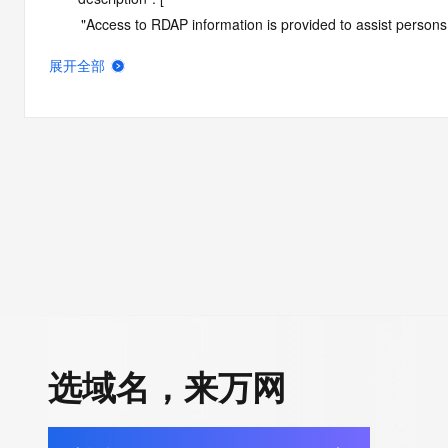
        "Access to RDAP information is provided to assist persons in determining the contents of a domain name registration 
record in the registry database. The data in this record is provide
展开全部
operated by Identity Digital, then the corresponding primary Reg
Identity Digital nor the Registry Operator guarantee its accurac
agree that you will use this data only for lawful purposes and th
allow, enable, or otherwise support the transmission by e-mail, 
advertising or solicitations to entities other than the data recip
automated, electronic processes that send queries or data to the 
Operator except as reasonably necessary to register domain na
RDAP service, please consider the following: the RDAP service
SRS service. RDAP is not considered authoritative for registe
downtime during production or OT&E maintenance periods. Queri
queries are received from a single IP address within a specified t
period of time to prevent disruption of RDAP service access. A
选域名，来万网
by detecting and limiting bulk query access from single sources
tag indicates that such data is not made publicly available due 
wish to contact the registrant, please refer to the RDAP records