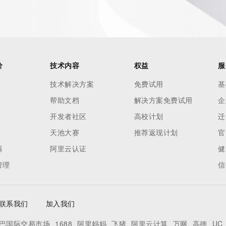
 reasonably confirmed that the requester holds a specific 
thheld data. Access to the data provided by Identity Digital 
ttps://www.identity.digital/about/policies/whois-layered-
stry Operators reserve the right to modify these terms at 
icy."

价
技术内容
权益
服
技术解决方案
免费试用
基
帮助文档
解决方案免费试用
企
开发者社区
高校计划
迁
天池大赛
推荐返现计划
官
器
阿里云认证
健
管理
信
联系我们
加入我们
巴国际交易市场
1688
阿里妈妈
飞猪
阿里云计算
万网
高德
UC