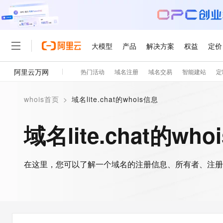
大模型
产品
解决方案
权益
定价
阿里云万网
热门活动
域名注册
域名交易
智能建站
定
大模型
产品
解决方案
权益
定价
云市场
伙伴
服务
了解阿里云
精选产品
精选解决方案
普惠上云
产品定价
精选商城
成为销售伙伴
售前咨询
为什么选择阿里云
千问AI平台
whois首页
>
域名lite.chat的whois信息
了解云产品的定价详情
大模型服务平台百炼
千问办公，解锁你的工作
普惠上云 官方力荐
分销伙伴
在线服务
网站建设
什么是云计算
大
大模型服务与应用平台
企业级Agent产品，直接
云服务器38元/年起，超
域名lite.chat的wh
咨询伙伴
多端小程序
技术领先
云上成本管理
售后服务
轻量应用服务器
Agency Agents：拥
官方推荐返现计划
大模型
精选产品
精选解决方案
Salesforce 国际版订阅
稳定可靠
管理和优化成本
推荐新用户得奖励，单订单
销售伙伴合作计划
自助服务
友盟天域
安全合规
人工智能与机器学习
AI
文本生成
在这里，您可以了解一个域名的注册信息、所有者、注册
云数据库 RDS
HappyHorse 打造一
云工开物
无影生态合作计划
在线服务
观测云
分析师报告
高校专属算力普惠，学生认
计算
互联网应用开发
Qwen3.8-Max
HOT
Salesforce On Alibaba C
工单服务
智能体时代全能旗舰模型
Tuya 物联网平台阿里云
研究报告与白皮书
人工智能平台 PAI
快速拥有专属 OpenClaw
大模
Consulting Partner 合
大数据
容器
免费试用
短信专区
一站式AI开发、训练和推
蓝凌 OA
Qwen3.7-Plus
AI 大模型销售与服务生
现代化应用