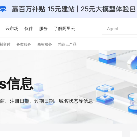
云市场
伙伴
服务
了解阿里云
制交付
备案服务
商标服务
精选云产品
AI 特惠
数据与 API
成为产品伙伴
企业增值服务
最佳实践
价格计算器
AI 场景体
基础软件
产品伙伴合
阿里云认证
市场活动
配置报价
大模型
自助选配和估算价格
新方式
睿译宝，AI翻译排版一步到位
智启 AI 普惠权益
产品生态集成认证中心
企业支持计划
云上春晚
域名与网站
千问官方 MaaS 平台，为开发者和 Agent 而生，新用户赠送 1 亿 + tokens 额度
Qwen Aud
AI Coding
阿里云Maa
2026 阿里云
云服务器 E
为企业打
数据集
Windows
大模型认证
模型
NEW
NEW
交付可用成果
值低价云产品抢先购
上传文档即自动完成翻译和格式还原
至高享 1亿+免费 tokens，加速 Al 应用落地
提供智能易用的域名与建站服务
智能编程，一键
安全可靠、
ois信息
产品生态伙伴
专家技术服务
云上奥运之旅
弹性计算合作
阿里云中企出
手机三要素
宝塔 Linux
全部认证
价格优势
有专属领域专家
GLM-5.2：长任务时代开源旗舰模型
阿里云 OPC 创新助力计划
千问大模型
即刻拥有 DeepS
AI 电商营销
对象存储 O
大模型
产品生态伙伴工作台
企业增值服务台
云栖战略参考
云存储合作计
云栖大会
身份实名认证
CentOS
训练营
推动算力普惠，释放技术红利
最高返9万
多领域专家智能体,一键组建 AI 虚拟交付团队
快速构建应用程序和网站，即刻迈出上云第一步
至高百万元 Token 补贴，加速一人公司成长
多元化、高性能、安全可靠的大模型服务
真正可用的 1M 上下文,一次完成代码全链路开发
轻松解锁专属 Dee
从图文生成到
云上的中国
数据库合作计
活动全景
短信
Docker
图片和
商、注册日期、过期日期、域名状态等信息
站式影视创作平台
Hermes Agent，打造自进化智能体
Token Plan 模型订阅计划
数字证书管理服务（原SSL证书）
5 分钟轻松部署
AI 广告创作
无影云电脑
企业成长
NEW
信息公告
看见新力量
云网络合作计
OCR 文字识别
JAVA
证享300元代金券
可视化编排打通从文字构思到成片全链路闭环
全托管，含MySQL、PostgreSQL、SQL Server、MariaDB多引擎
自主进化，持久记忆，越用越聪明
Qwen3.8-Max 首发尝鲜，限时加量 10 倍，夜间低至2折
实现全站HTTPS，呈现可信的WEB访问
图文、视频一
随时随地安
Kimi-K3
HappyHors
NEW
魔搭 Mode
loud
服务实践
官网公告
Kimi 最新旗舰模型，长程编程与推理利器
让文字生成流
金融模力时刻
Salesforce O
版
发票查验
全能环境
Claude Code + GStack 打造工程团队
千问办公，限时限量积分加倍
Qoder
低代码高效构
AI 建站
短信服务
型
NEW
作计划
计划
创新中心
魔搭 ModelSc
健康状态
理服务
让AI从“聊天伙伴”进化为能干活的“数字员工”
安装技能 GStack，拥有专属 AI 工程团队
你的AI工作搭子，覆盖日常办公高频场景
面向真实软件的智能体编程平台
0 代码专业建
客户案例
天气预报查询
操作系统
Deepseek-v4-pro
HappyHors
态合作计划