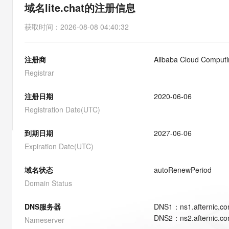
存储
天池大赛
能看、能想、能动手的多模
域名lite.chat的注册信息
云解析DNS
解决方案免费试用 新老
电子合同
最高领取价值200元试用
安全
网络与CDN
AI 算法大赛
Qwen3-VL-Plus
获取时间
：
2026-08-08 04:40:32
畅捷通
大数据开发治理平台 Data
AI 产品 免费试用
网络
安全
云开发大赛
Tableau 订阅
1亿+ 大模型 tokens 和 
注册商
Alibaba Cloud Computin
可观测
入门学习赛
中间件
AI空中课堂在线直播课
云防火墙
140+云产品 免费试用
Registrar
大模型服务
上云与迁云
云原生的云上边界网络安全
产品新客免费试用，最长1
数据库
生态解决方案
注册日期
2020-06-06
千问AI平台-Token Plan
企业出海
大模型ACA认证体验
大数据计算
Registration Date(UTC)
助力企业全员 AI 认知与能
行业生态解决方案
政企业务
媒体服务
千问AI平台-模型体验
到期日期
2027-06-06
开发者生态解决方案
在线体验全尺寸、多种模态
Expiration Date(UTC)
企业服务与云通信
AI 开发和 AI 应用解决
Happy 系列大模型
域名与网站
域名状态
autoRenewPeriod
Domain Status
终端用户计算
DNS服务器
DNS
1
：
ns1.afternic.c
Serverless
大模型解决方案
DNS
2
：
ns2.afternic.c
Nameserver
开发工具