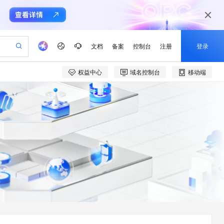
文档
备案
控制台
注册
登录
权益中心
域名控制台
移动端
验
作计划
器
AI 活动
专业服务
服务伙伴合作计划
开发者社区
加入我们
产品动态
服务平台百炼
阿里云 OPC 创新助力计划
一站式生成采购清单，支持单品或批量购买
io：打造专属 AI 语音助手
S产品伙伴计划（繁花）
峰会
CS
造的大模型服务与应用开发平台
一句话生成原生可编辑精美 PPT 文稿
AI 生产力先锋
Al MaaS 服务伙伴赋能合作
域名
博文
Careers
至高可申请百万元
Qwen3.8-Max 模型上线
开启高性价比 AI 编程新体验
弹性可伸缩的云计算服务
Qwen-Audio-3.0-Realtime 端到端实时语音角色扮演
输入一句话想法, 轻松生成专业的 PPT
先锋实践拓展 AI 生产力的边界
Token 补贴，五大权
计划
海大会
伙伴信用分合作计划
商标
问答
社会招聘
益加速 OPC 成功
eek-V4-Pro
SS
一键部署幻兽帕鲁游戏服务器
飞天发布时刻
HOT
Open Search 向量检索版支
划
备案
电子书
校园招聘
pSeek-V4-Pro
视频创作，一键激活电商全链路生产力
稳定、安全、高性价比、高性能的云存储服务
一键购买专属联机服务器，轻松开启游戏
所见，即是所愿
持视频检索 Pipeline 功能
更多支持
划
公司注册
镜像站
视频生成
语音识别与合成
专属 QwenPaw
漫剧工坊：一站式动画创作平台
AI 实训营
HOT
应用身份服务 (IDaaS)
合作伙伴培训与认证
划
上云迁移
站生成，高效打造优质广告素材
全接入的云上超级电脑
从聊天伙伴进化为能主动干活的本地数字员工
快速生产连贯的高质量长漫剧
从基础到进阶，Agent 创客手把手教你
OpenClaw 管理能力上线
e-1.1-T2V
Qwen3-TTS-Flash
lScope
我要反馈
查询合作伙伴
畅细腻的高质量视频
离线语音合成大模型，多语言方言自适应，低延迟高稳定
n Alibaba Cloud ISV 合作
代维服务
建企业门户网站
10 分钟搭建微信、支付宝小程序
MaxCompute MaxFrame 提
创新加速
ope
登录合作伙伴管理后台
我要建议
站，无忧落地极速上线
以可视化方式快速构建移动和 PC 门户网站
国内短信简单易用，安全可靠，秒级触达，全球覆盖200+国家和地区。
高效部署网站，快速应用到小程序
供自动弹性内存功能
e-1.1-I2V
Cosyvoice-V3-Flash