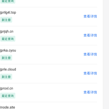
最近查询
息提取
与 AI 智能体进行实时音视频通话
从文本、图片、视频中提取结构化的属性信息
构建支持视频理解的 AI 音视频实时通话应用
jprilg4l.top
查看详情
t.diy 一步搞定创意建站
构建大模型应用的安全防护体系
新注册
通过自然语言交互简化开发流程,全栈开发支持
通过阿里云安全产品对 AI 应用进行安全防护
jprjqh.cn
查看详情
最近查询
jprka.cyou
查看详情
新注册
jprle.cloud
查看详情
新注册
jproxl.cn
查看详情
最近查询
inode.site