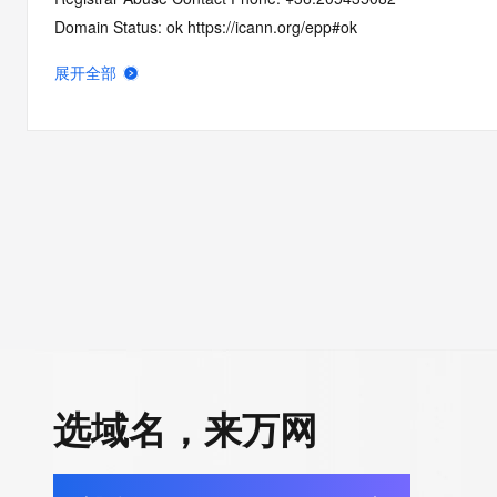
Domain Status: ok https://icann.org/epp#ok
Name Server: ns1.dns-redirect.com
展开全部
Name Server: ns2.dns-redirect.com
DNSSEC: unsigned
URL of the ICANN RDDS Inaccuracy Complaint Form: https://ic
>>> Last update of WHOIS database: 2026-06-12T19:15:37.1
For more information on domain status codes, please visit http
The WHOIS information provided in this page has been redact
in compliance with ICANN's Temporary Specification for gTLD
Registration Data.
选域名，来万网
The data in this record is provided by Tucows Registry for info
purposes only, and it does not guarantee its accuracy. Tucows 
authoritative for whois information in top-level domains it opera