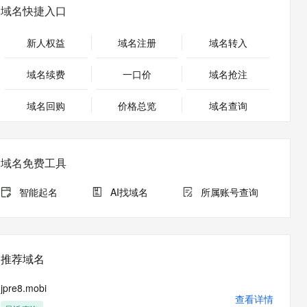
安全
畅自然，细节丰富
高表现力语音合成大模型，语音克隆听感自然
我要投诉
PolarDB
域名快捷入口
上云场景组合购
Milvus 弹性伸缩功能新增节
伴
漫剧创作，剧本、分镜、视频高效生成
100%兼容MySQL、PostgreSQL，兼容Oracle，支持集中和分布式
覆盖90%+业务场景，专享组合折扣价
点支持范围
2V
VPN
Fun-ASR
新人权益
域名注册
域名转入
文戏情感细腻自然，动作戏激烈拳拳到肉，实现更强表演能力
支持中英文自由切换，具备更强的噪声鲁棒性
ernetes 版 ACK
云聚AI 严选权益
AI 原生数据库服务发布
SSL 证书
，一键激活高效办公新体验
理容器应用的 K8s 服务
精选AI产品，从模型到应用全链提效
Agent 数据网关
域名续费
一口价
域名抢注
堡垒机
AI 用量加速计划
云原生数据库 PolarDB
应用
域名回购
价格总览
防火墙
域名查询
、识别商机，让客服更高效、服务更出色。
新老同享，达量后返
Agentic Database 发布
千问办公
主机安全
NEW
的智能体编程平台
一站式AI生产力平台
域名免费工具
AI 应用及服务市场
伶鹊
企业级人与Agent协作平台，接入和调度多个数字员工
智能客服平台，对话机器人、对话分析、智能外呼
智能起名
AI找域名
所属账号查询
AI 应用
大模型服务平台百炼 - 全妙
大模型
应用创作平台
多模态内容创作工具，已接入 DeepSeek
自然语言处理
推荐域名
数据标注
jpre8.mobi
机器学习
查看详情