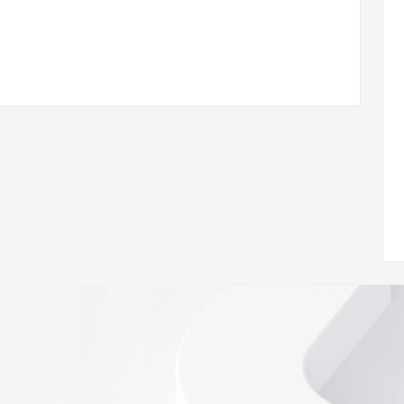
ann.org/wicf
21Z <<<
s://icann.org/epp
ed
rmational
Registry is
tes