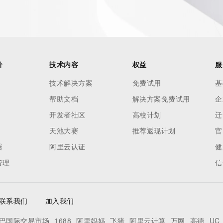
es and
rovided by
this
价
技术内容
权益
服
 lawful
技术解决方案
免费试用
基
ta
帮助文档
解决方案免费试用
企
pporting
开发者社区
高校计划
迁
dvertising
天池大赛
推荐返现计划
官
r
器
阿里云认证
健
processes
管理
信
y
ames or
联系我们
加入我们
y time. By
巴国际交易市场
1688
阿里妈妈
飞猪
阿里云计算
万网
高德
UC