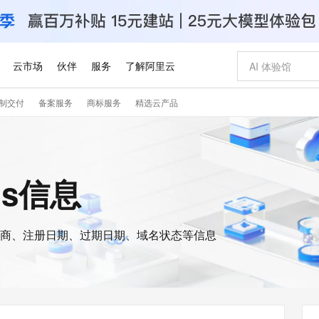
云市场
伙伴
服务
了解阿里云
制交付
备案服务
商标服务
精选云产品
AI 特惠
数据与 API
成为产品伙伴
企业增值服务
最佳实践
价格计算器
AI 场景体
基础软件
产品伙伴合
阿里云认证
市场活动
配置报价
大模型
自助选配和估算价格
步到位
智启 AI 普惠权益
产品生态集成认证中心
企业支持计划
云上春晚
域名与网站
Qwen Audio：打造专属 AI 语音助手
千问官方 MaaS 平台，为开发者和 Agent 而生，新用户赠送 1 亿 + tokens 额度
一句话生成原生
AI Coding
阿里云Maa
2026 阿里云
云服务器 E
为企业打
数据集
Windows
大模型认证
模型
NEW
NEW
格式还原
值低价云产品抢先购
至高享 1亿+免费 tokens，加速 Al 应用落地
提供智能易用的域名与建站服务
Qwen-Audio-3.0-Realtime 端到端实时语音角色扮演
输入一句话想法,
智能编程，一键
安全可靠、
ois信息
产品生态伙伴
专家技术服务
云上奥运之旅
弹性计算合作
阿里云中企出
手机三要素
宝塔 Linux
全部认证
价格优势
开源旗舰模型
即刻拥有 DeepSeek-V4-Pro
阿里云 OPC 创新助力计划
千问大模型
一键部署幻兽
AI 电商营销
对象存储 O
大模型
产品生态伙伴工作台
企业增值服务台
云栖战略参考
云存储合作计
云栖大会
身份实名认证
CentOS
训练营
推动算力普惠，释放技术红利
最高返9万
真正可用的 1M 上下文,一次完成代码全链路开发
快速构建应用程序和网站，即刻迈出上云第一步
轻松解锁专属 DeepSeek-V4-Pro
至高百万元 Token 补贴，加速一人公司成长
多元化、高性能、安全可靠的大模型服务
一键购买专属
从图文生成到
云上的中国
数据库合作计
活动全景
短信
Docker
图片和
商、注册日期、过期日期、域名状态等信息
自进化智能体
5 分钟轻松部署专属 QwenPaw
Token Plan 模型订阅计划
数字证书管理服务（原SSL证书）
高效搭建 AI
AI 广告创作
无影云电脑
企业成长
NEW
HOT
信息公告
看见新力量
云网络合作计
OCR 文字识别
JAVA
越聪明
证享300元代金券
全托管，含MySQL、PostgreSQL、SQL Server、MariaDB多引擎
Qwen3.8-Max 首发尝鲜，限时加量 10 倍，夜间低至2折
实现全站HTTPS，呈现可信的WEB访问
从聊天伙伴进化为能主动干活的本地数字员工
图文、视频一
随时随地安
Kimi-K3
HappyHors
NEW
魔搭 Mode
loud
服务实践
官网公告
Kimi 最新旗舰模型，长程编程与推理利器
让文字生成流
金融模力时刻
Salesforce O
版
发票查验
全能环境
Claude Code + GStack 打造工程团队
千问办公，限时限量积分加倍
Qoder
低代码高效构
AI 建站
短信服务
型
NEW
作计划
计划
创新中心
魔搭 ModelSc
健康状态
理服务
让AI从“聊天伙伴”进化为能干活的“数字员工”
安装技能 GStack，拥有专属 AI 工程团队
你的AI工作搭子，覆盖日常办公高频场景
面向真实软件的智能体编程平台
0 代码专业建
客户案例
天气预报查询
操作系统
Deepseek-v4-pro
HappyHors
态合作计划