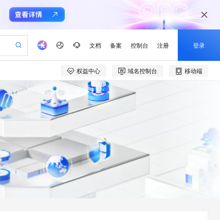
文档
备案
控制台
注册
登录
权益中心
域名控制台
移动端
验
作计划
器
AI 活动
专业服务
服务伙伴合作计划
开发者社区
加入我们
产品动态
服务平台百炼
阿里云 OPC 创新助力计划
一站式生成采购清单，支持单品或批量购买
可编辑精美 PPT 文稿
S产品伙伴计划（繁花）
峰会
CS
造的大模型服务与应用开发平台
Agency Agents：拥有专属领域专家
AI 生产力先锋
Al MaaS 服务伙伴赋能合作
域名
博文
Careers
至高可申请百万元
Qwen3.8-Max 模型上线
 轻松生成专业的 PPT
开启高性价比 AI 编程新体验
弹性可伸缩的云计算服务
先锋实践拓展 AI 生产力的边界
多领域专家智能体,一键组建 AI 虚拟交付团队
Token 补贴，五大权
计划
海大会
伙伴信用分合作计划
商标
问答
社会招聘
益加速 OPC 成功
帕鲁游戏服务器
SS
HappyHorse 打造一站式影视创作平台
飞天发布时刻
HOT
Open Search 向量检索版支
划
备案
电子书
校园招聘
联机服务器，轻松开启游戏
视频创作，一键激活电商全链路生产力
稳定、安全、高性价比、高性能的云存储服务
所见，即是所愿
持视频检索 Pipeline 功能
可视化编排打通从文字构思到成片全链路闭环
更多支持
划
公司注册
镜像站
视频生成
语音识别与合成
 智能体与工作流应用
漫剧工坊：一站式动画创作平台
AI 实训营
应用身份服务 (IDaaS)
合作伙伴培训与认证
划
上云迁移
站生成，高效打造优质广告素材
全接入的云上超级电脑
通过阿里云百炼高效搭建AI应用,助力高效开发
快速生产连贯的高质量长漫剧
从基础到进阶，Agent 创客手把手教你
OpenClaw 管理能力上线
e-1.1-T2V
Qwen3-TTS-Flash
lScope
我要反馈
查询合作伙伴
畅细腻的高质量视频
离线语音合成大模型，多语言方言自适应，低延迟高稳定
n Alibaba Cloud ISV 合作
代维服务
建企业门户网站
10 分钟搭建微信、支付宝小程序
MaxCompute MaxFrame 提
创新加速
ope
登录合作伙伴管理后台
我要建议
站，无忧落地极速上线
以可视化方式快速构建移动和 PC 门户网站
国内短信简单易用，安全可靠，秒级触达，全球覆盖200+国家和地区。
高效部署网站，快速应用到小程序
供自动弹性内存功能
e-1.1-I2V
Cosyvoice-V3-Flash