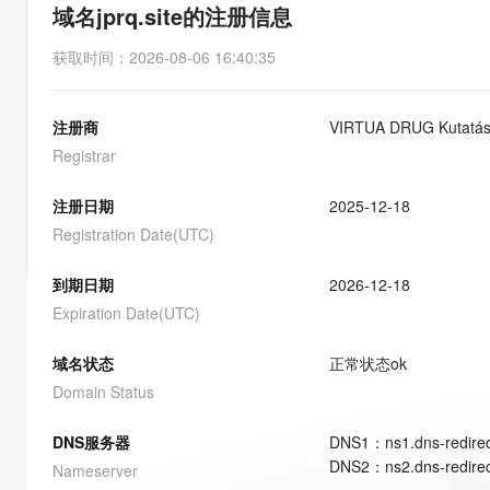
存储
天池大赛
能看、能想、能动手的多模
域名jprq.site的注册信息
云解析DNS
解决方案免费试用 新老
电子合同
最高领取价值200元试用
安全
网络与CDN
AI 算法大赛
Qwen3-VL-Plus
获取时间
：
2026-08-06 16:40:35
畅捷通
大数据开发治理平台 Data
AI 产品 免费试用
网络
安全
云开发大赛
Tableau 订阅
1亿+ 大模型 tokens 和 
注册商
VIRTUA DRUG Kutatási 
可观测
入门学习赛
中间件
AI空中课堂在线直播课
云防火墙
140+云产品 免费试用
Registrar
大模型服务
上云与迁云
云原生的云上边界网络安全
产品新客免费试用，最长1
数据库
生态解决方案
注册日期
2025-12-18
千问AI平台-Token Plan
企业出海
大模型ACA认证体验
大数据计算
Registration Date(UTC)
助力企业全员 AI 认知与能
行业生态解决方案
政企业务
媒体服务
千问AI平台-模型体验
到期日期
2026-12-18
开发者生态解决方案
在线体验全尺寸、多种模态
Expiration Date(UTC)
企业服务与云通信
AI 开发和 AI 应用解决
Happy 系列大模型
域名与网站
域名状态
正常状态
ok
Domain Status
终端用户计算
DNS服务器
DNS
1
：
ns1.dns-redire
Serverless
大模型解决方案
DNS
2
：
ns2.dns-redire
Nameserver
开发工具