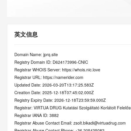
快速部署 Dify，高效搭建 
迁移与运维管理
10 分钟在聊天系统中增加
专有云
英文信息
Domain Name: jprq.site
Registry Domain ID: D624173996-CNIC
Registrar WHOIS Server: https://whois.nic.love
Registrar URL: https://namerider.com
Updated Date: 2026-03-20T13:17:25.583Z
Creation Date: 2025-12-18T07:45:02.000Z
Registry Expiry Date: 2026-12-18T23:59:59.000Z
Registrar: VIRTUA DRUG Kutatási Szolgáltató Korlátolt Felelő
Registrar IANA ID: 3882
Registrar Abuse Contact Email: zsolt.bikadi@virtuadrug.com
Registrar Abuse Contact Phone: +36.205435082