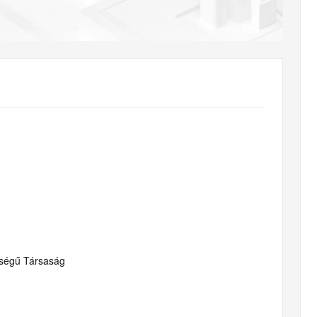
AI 应用
10分钟微调：让0.6B模型媲美235B模
多模态数据信
型
依托云原生高可用架构,实现Dify私有化部署
用1%尺寸在特定领域达到大模型90%以上效果
一个 AI 助手
超强辅助，Bol
即刻拥有 DeepSeek-R1 满血版
在企业官网、通讯软件中为客户提供 AI 客服
多种方案随心选，轻松解锁专属 DeepSeek
sségű Társaság