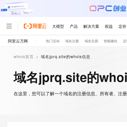
大模型
产品
解决方案
权益
定价
阿里云万网
热门活动
域名注册
域名交易
智能建站
定
大模型
产品
解决方案
权益
定价
云市场
伙伴
服务
了解阿里云
精选产品
精选解决方案
普惠上云
产品定价
精选商城
成为销售伙伴
售前咨询
为什么选择阿里云
千问AI平台
whois首页
>
域名jprq.site的whois信息
了解云产品的定价详情
大模型服务平台百炼
睿译宝，AI翻译排版一
普惠上云 官方力荐
分销伙伴
在线服务
网站建设
什么是云计算
大
大模型服务与应用平台
上传文档即自动完成翻译和
云服务器38元/年起，超
域名jprq.site的wh
咨询伙伴
多端小程序
技术领先
云上成本管理
售后服务
轻量应用服务器
GLM-5.2：长任务时代
官方推荐返现计划
大模型
精选产品
精选解决方案
Salesforce 国际版订阅
稳定可靠
管理和优化成本
推荐新用户得奖励，单订单
销售伙伴合作计划
自助服务
友盟天域
安全合规
人工智能与机器学习
AI
文本生成
在这里，您可以了解一个域名的注册信息、所有者、注册
云数据库 RDS
Hermes Agent，打造
云工开物
无影生态合作计划
在线服务
观测云
分析师报告
自主进化，持久记忆，越用
高校专属算力普惠，学生认
计算
互联网应用开发
Qwen3.8-Max
HOT
Salesforce On Alibaba C
工单服务
智能体时代全能旗舰模型
Tuya 物联网平台阿里云
研究报告与白皮书
人工智能平台 PAI
快速拥有专属 OpenClaw
大模
Consulting Partner 合
大数据
容器
免费试用
短信专区
一站式AI开发、训练和推
蓝凌 OA
Qwen3.7-Plus
AI 大模型销售与服务生
现代化应用