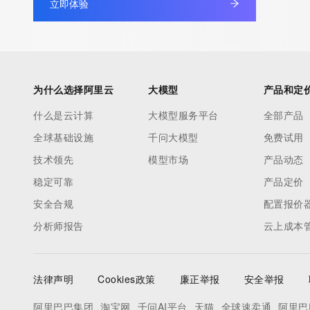
立即体验
under contract with the Internet Corporation for Assigned Nam
Numbers. Whois information from other top-level domains is p
a third-party under license to Tucows Registry.
This service is intended only for query-based access. By using 
为什么选择阿里云
大模型
产品和定
service, you agree that you will use any data presented only for
什么是云计算
大模型服务平台
全部产品
purposes and that, under no circumstances will you use (a) da
全球基础设施
千问大模型
免费试用
acquired for the purpose of allowing, enabling, or otherwise su
the transmission by e-mail, telephone, facsimile or other
技术领先
模型市场
产品动态
communications mechanism of mass  unsolicited, commercial a
稳定可靠
产品定价
or solicitations to entities other than your existing  customers; o
安全合规
配置报价
(b) this service to enable high volume, automated, electronic 
分析师报告
云上成本
that send queries or data to the systems of any Registrar or an
Registry except as reasonably necessary to register domain n
modify existing domain name registrations.
法律声明
Cookies政策
廉正举报
安全举报
Tucows Registry reserves the right to modify these terms at an
阿里巴巴集团
淘宝网
千问AI平台
天猫
全球速卖通
阿里巴