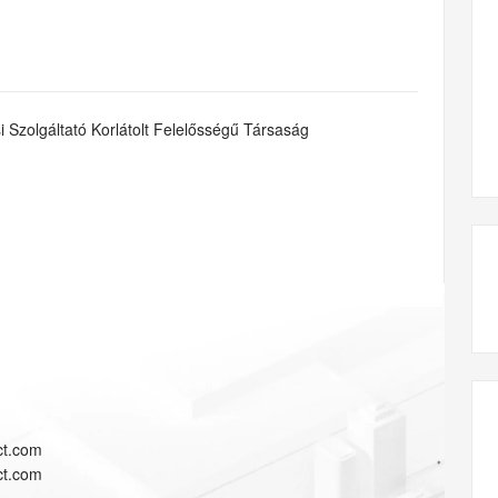
态智能体模型
旗舰 MoE 大模型，百万上下文与顶尖推理能力
图生视频，流
同享
万小智 AI 建站低至 15元/月
Qoder CN
AI 短剧/漫剧
云原生数据库 
快递物流查询
WordPress
成为服务伙
高校合作
点，立即开启云上创新
覆盖公网/内网、递归/权威、移动APP等全场景解析服务
送.CN域名，送备案服务码
基于千问大模型等，支持代码智能生成、研发智能问答
AI助力短剧
GLM-5.2
Wan2.7-T
Ubuntu
服务生态伙伴
视觉 Coding、空间感知、多模态思考等全面升级
1M上下文，专为长程任务能力而生
云工开物
企业应用
Works
Night Plan 支持 Qwen 3.8-Max
云原生大数据计算服务 MaxCompute
AI 办公
容器服务 Kub
NEW
Red Hat
30+ 款产品免费体验
Data Agent 驱动的一站式 Data+AI 开发治理平台
夜间 5 折，Qwen/Meoo/TokenPlan 客户专享
面向分析的企业级SaaS模式云数据仓库
AI智能应用
提供一站式管
科研合作
Szolgáltató Korlátolt Felelősségű Társaság
ERP
堂（旗舰版）
SUSE
智能客服
AI 应用构建
大模型原生
CRM
防护产品
2个月
自动承接线索
建站小程序
Qoder
大模型服务平台百炼-应用模版
OA 办公系统
HOT
NEW
面向真实软件
个人版上线、团队版降价；千问3.8-Max首发发尝鲜
丰富多元化的应用模版和解决方案
力提升
财税管理
模板建站
万有无界
大模型服务平台百炼-智能体
400电话
定制建站
的模型效果
灵活可视化地构建企业级 Agent
方案
广告营销
模板小程序
秒悟
人工智能平台 PAI
定制小程序
云端极速 AI 
新一代 AI 视频生成模型，深度适配广告营销等场景
AI Native 的算法工程平台，一站式完成建模、训练、推理服务部署
APP 开发
ct.com
建站系统
ct.com