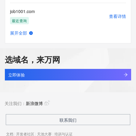
job1001.com
查看详情
最近查询
展开全部
job1990.com
查看详情
最近查询
选域名，来万网
job225.com
查看详情
最近查询
立即体验
job58.com
查看详情
最近查询
关注我们：
新浪微博
job888.top
联系我们
查看详情
新注册
文档
|
开发者社区
|
天池大赛
|
培训与认证