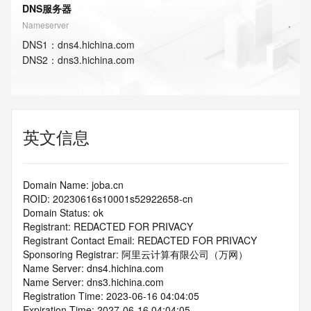
DNS服务器
Nameserver
DNS
1
：
dns4.hichina.com
DNS
2
：
dns3.hichina.com
英文信息
Domain Name: joba.cn
ROID: 20230616s10001s52922658-cn
Domain Status: ok
Registrant: REDACTED FOR PRIVACY
Registrant Contact Email: REDACTED FOR PRIVACY
Sponsoring Registrar: 阿里云计算有限公司（万网）
Name Server: dns4.hichina.com
Name Server: dns3.hichina.com
Registration Time: 2023-06-16 04:04:05
Expiration Time: 2027-06-16 04:04:05