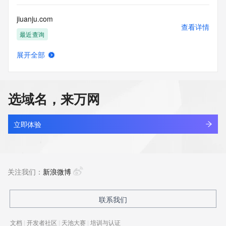
jiuanju.com
查看详情
最近查询
展开全部
jiuankouqiang.com
查看详情
最近查询
选域名，来万网
jiub.cc
查看详情
最近查询
立即体验
jiubahuo.com
查看详情
最近查询
关注我们：
新浪微博
jiubancloud.cn
联系我们
查看详情
最近查询
文档
|
开发者社区
|
天池大赛
|
培训与认证