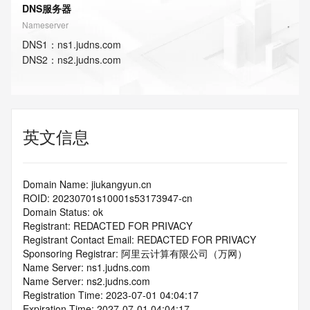
DNS服务器
Nameserver
DNS
1
：
ns1.judns.com
DNS
2
：
ns2.judns.com
英文信息
Domain Name: jiukangyun.cn
ROID: 20230701s10001s53173947-cn
Domain Status: ok
Registrant: REDACTED FOR PRIVACY
Registrant Contact Email: REDACTED FOR PRIVACY
Sponsoring Registrar: 阿里云计算有限公司（万网）
Name Server: ns1.judns.com
Name Server: ns2.judns.com
Registration Time: 2023-07-01 04:04:17
Expiration Time: 2027-07-01 04:04:17