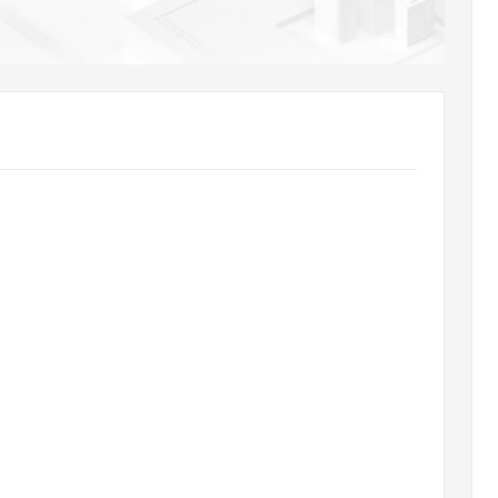
AI 应用
10分钟微调：让0.6B模型媲美235B模
多模态数据信
型
依托云原生高可用架构,实现Dify私有化部署
用1%尺寸在特定领域达到大模型90%以上效果
一个 AI 助手
超强辅助，Bol
即刻拥有 DeepSeek-R1 满血版
在企业官网、通讯软件中为客户提供 AI 客服
多种方案随心选，轻松解锁专属 DeepSeek