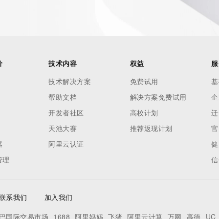
价
技术内容
权益
服
技术解决方案
免费试用
基
帮助文档
解决方案免费试用
企
开发者社区
高校计划
迁
天池大赛
推荐返现计划
官
器
阿里云认证
健
管理
信
联系我们
加入我们
巴国际交易市场
1688
阿里妈妈
飞猪
阿里云计算
万网
高德
UC