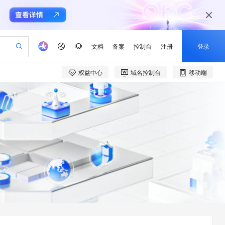
文档
备案
控制台
注册
登录
权益中心
域名控制台
移动端
验
作计划
器
AI 活动
专业服务
服务伙伴合作计划
开发者社区
加入我们
产品动态
服务平台百炼
阿里云 OPC 创新助力计划
一站式生成采购清单，支持单品或批量购买
可编辑精美 PPT 文稿
S产品伙伴计划（繁花）
峰会
CS
造的大模型服务与应用开发平台
Agency Agents：拥有专属领域专家
AI 生产力先锋
Al MaaS 服务伙伴赋能合作
域名
博文
Careers
至高可申请百万元
Qwen3.8-Max 模型上线
 轻松生成专业的 PPT
开启高性价比 AI 编程新体验
弹性可伸缩的云计算服务
先锋实践拓展 AI 生产力的边界
多领域专家智能体,一键组建 AI 虚拟交付团队
Token 补贴，五大权
计划
海大会
伙伴信用分合作计划
商标
问答
社会招聘
益加速 OPC 成功
帕鲁游戏服务器
SS
HappyHorse 打造一站式影视创作平台
飞天发布时刻
HOT
Open Search 向量检索版支
划
备案
电子书
校园招聘
联机服务器，轻松开启游戏
视频创作，一键激活电商全链路生产力
稳定、安全、高性价比、高性能的云存储服务
所见，即是所愿
持视频检索 Pipeline 功能
可视化编排打通从文字构思到成片全链路闭环
更多支持
划
公司注册
镜像站
视频生成
语音识别与合成
 智能体与工作流应用
漫剧工坊：一站式动画创作平台
AI 实训营
应用身份服务 (IDaaS)
合作伙伴培训与认证
划
上云迁移
站生成，高效打造优质广告素材
全接入的云上超级电脑
通过阿里云百炼高效搭建AI应用,助力高效开发
快速生产连贯的高质量长漫剧
从基础到进阶，Agent 创客手把手教你
OpenClaw 管理能力上线
e-1.1-T2V
Qwen3-TTS-Flash
lScope
我要反馈
查询合作伙伴
畅细腻的高质量视频
离线语音合成大模型，多语言方言自适应，低延迟高稳定
n Alibaba Cloud ISV 合作
代维服务
建企业门户网站
10 分钟搭建微信、支付宝小程序
MaxCompute MaxFrame 提
创新加速
ope
登录合作伙伴管理后台
我要建议
站，无忧落地极速上线
以可视化方式快速构建移动和 PC 门户网站
国内短信简单易用，安全可靠，秒级触达，全球覆盖200+国家和地区。
高效部署网站，快速应用到小程序
供自动弹性内存功能
e-1.1-I2V
Cosyvoice-V3-Flash