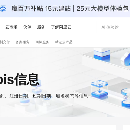
云市场
伙伴
服务
了解阿里云
制交付
备案服务
商标服务
精选云产品
AI 特惠
数据与 API
成为产品伙伴
企业增值服务
最佳实践
价格计算器
AI 场景体
基础软件
产品伙伴合
阿里云认证
市场活动
配置报价
大模型
自助选配和估算价格
步到位
智启 AI 普惠权益
产品生态集成认证中心
企业支持计划
云上春晚
域名与网站
Qwen Audio：打造专属 AI 语音助手
千问官方 MaaS 平台，为开发者和 Agent 而生，新用户赠送 1 亿 + tokens 额度
一句话生成原生
AI Coding
阿里云Maa
2026 阿里云
云服务器 E
为企业打
数据集
Windows
大模型认证
模型
NEW
NEW
格式还原
值低价云产品抢先购
至高享 1亿+免费 tokens，加速 Al 应用落地
提供智能易用的域名与建站服务
Qwen-Audio-3.0-Realtime 端到端实时语音角色扮演
输入一句话想法,
智能编程，一键
安全可靠、
ois信息
产品生态伙伴
专家技术服务
云上奥运之旅
弹性计算合作
阿里云中企出
手机三要素
宝塔 Linux
全部认证
价格优势
开源旗舰模型
即刻拥有 DeepSeek-V4-Pro
阿里云 OPC 创新助力计划
千问大模型
一键部署幻兽
AI 电商营销
对象存储 O
大模型
产品生态伙伴工作台
企业增值服务台
云栖战略参考
云存储合作计
云栖大会
身份实名认证
CentOS
训练营
推动算力普惠，释放技术红利
最高返9万
真正可用的 1M 上下文,一次完成代码全链路开发
快速构建应用程序和网站，即刻迈出上云第一步
轻松解锁专属 DeepSeek-V4-Pro
至高百万元 Token 补贴，加速一人公司成长
多元化、高性能、安全可靠的大模型服务
一键购买专属
从图文生成到
云上的中国
数据库合作计
活动全景
短信
Docker
图片和
商、注册日期、过期日期、域名状态等信息
自进化智能体
5 分钟轻松部署专属 QwenPaw
Token Plan 模型订阅计划
数字证书管理服务（原SSL证书）
高效搭建 AI
AI 广告创作
无影云电脑
企业成长
NEW
HOT
信息公告
看见新力量
云网络合作计
OCR 文字识别
JAVA
越聪明
证享300元代金券
全托管，含MySQL、PostgreSQL、SQL Server、MariaDB多引擎
Qwen3.8-Max 首发尝鲜，限时加量 10 倍，夜间低至2折
实现全站HTTPS，呈现可信的WEB访问
从聊天伙伴进化为能主动干活的本地数字员工
图文、视频一
随时随地安
Kimi-K3
HappyHors
NEW
魔搭 Mode
loud
服务实践
官网公告
Kimi 最新旗舰模型，长程编程与推理利器
让文字生成流
金融模力时刻
Salesforce O
版
发票查验
全能环境
Claude Code + GStack 打造工程团队
千问办公，限时限量积分加倍
Qoder
低代码高效构
AI 建站
短信服务
型
NEW
作计划
计划
创新中心
魔搭 ModelSc
健康状态
理服务
让AI从“聊天伙伴”进化为能干活的“数字员工”
安装技能 GStack，拥有专属 AI 工程团队
你的AI工作搭子，覆盖日常办公高频场景
面向真实软件的智能体编程平台
0 代码专业建
客户案例
天气预报查询
操作系统
Deepseek-v4-pro
HappyHors
态合作计划