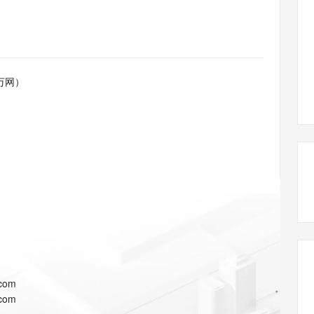
态智能体模型
旗舰 MoE 大模型，百万上下文与顶尖推理能力
图生视频，流
同享
万小智 AI 建站低至 15元/月
Qoder CN
AI 短剧/漫剧
云原生数据库 
快递物流查询
WordPress
成为服务伙
高校合作
点，立即开启云上创新
覆盖公网/内网、递归/权威、移动APP等全场景解析服务
送.CN域名，送备案服务码
基于千问大模型等，支持代码智能生成、研发智能问答
AI助力短剧
GLM-5.2
Wan2.7-T
Ubuntu
服务生态伙伴
视觉 Coding、空间感知、多模态思考等全面升级
1M上下文，专为长程任务能力而生
云工开物
企业应用
Works
Night Plan 支持 Qwen 3.8-Max
云原生大数据计算服务 MaxCompute
AI 办公
容器服务 Kub
NEW
Red Hat
30+ 款产品免费体验
Data Agent 驱动的一站式 Data+AI 开发治理平台
夜间 5 折，Qwen/Meoo/TokenPlan 客户专享
面向分析的企业级SaaS模式云数据仓库
AI智能应用
提供一站式管
科研合作
万网）
ERP
堂（旗舰版）
SUSE
智能客服
AI 应用构建
大模型原生
CRM
防护产品
2个月
自动承接线索
建站小程序
Qoder
大模型服务平台百炼-应用模版
OA 办公系统
HOT
NEW
面向真实软件
个人版上线、团队版降价；千问3.8-Max首发发尝鲜
丰富多元化的应用模版和解决方案
力提升
财税管理
模板建站
万有无界
大模型服务平台百炼-智能体
400电话
定制建站
的模型效果
灵活可视化地构建企业级 Agent
方案
广告营销
模板小程序
秒悟
人工智能平台 PAI
定制小程序
云端极速 AI 
新一代 AI 视频生成模型，深度适配广告营销等场景
AI Native 的算法工程平台，一站式完成建模、训练、推理服务部署
APP 开发
.com
建站系统
.com