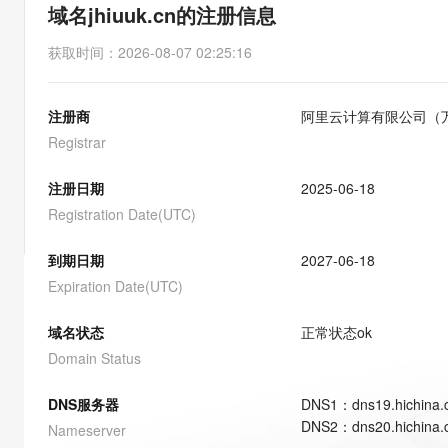
存储
天池大赛
能看、能想、能动手的多模
域名jhiuuk.cn的注册信息
云解析DNS
解决方案免费试用 新老
电子合同
最高领取价值200元试用
安全
网络与CDN
AI 算法大赛
Qwen3-VL-Plus
获取时间
：
2026-08-07 02:25:16
畅捷通
大数据开发治理平台 Data
AI 产品 免费试用
网络
安全
云开发大赛
Tableau 订阅
1亿+ 大模型 tokens 和 
注册商
阿里云计算有限公司（
可观测
入门学习赛
中间件
AI空中课堂在线直播课
云防火墙
140+云产品 免费试用
Registrar
大模型服务
上云与迁云
云原生的云上边界网络安全
产品新客免费试用，最长1
数据库
生态解决方案
注册日期
2025-06-18
千问AI平台-Token Plan
企业出海
大模型ACA认证体验
大数据计算
Registration Date(UTC)
助力企业全员 AI 认知与能
行业生态解决方案
政企业务
媒体服务
千问AI平台-模型体验
到期日期
2027-06-18
开发者生态解决方案
在线体验全尺寸、多种模态
Expiration Date(UTC)
企业服务与云通信
AI 开发和 AI 应用解决
Happy 系列大模型
域名与网站
域名状态
正常状态
ok
Domain Status
终端用户计算
DNS服务器
DNS
1
：
dns19.hichina
Serverless
大模型解决方案
DNS
2
：
dns20.hichina
Nameserver
开发工具