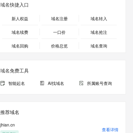
安全
畅自然，细节丰富
高表现力语音合成大模型，语音克隆听感自然
我要投诉
PolarDB
域名快捷入口
上云场景组合购
Milvus 弹性伸缩功能新增节
伴
漫剧创作，剧本、分镜、视频高效生成
100%兼容MySQL、PostgreSQL，兼容Oracle，支持集中和分布式
覆盖90%+业务场景，专享组合折扣价
点支持范围
2V
VPN
Fun-ASR
新人权益
域名注册
域名转入
文戏情感细腻自然，动作戏激烈拳拳到肉，实现更强表演能力
支持中英文自由切换，具备更强的噪声鲁棒性
ernetes 版 ACK
云聚AI 严选权益
AI 原生数据库服务发布
SSL 证书
，一键激活高效办公新体验
理容器应用的 K8s 服务
精选AI产品，从模型到应用全链提效
Agent 数据网关
域名续费
一口价
域名抢注
堡垒机
AI 用量加速计划
云原生数据库 PolarDB
应用
域名回购
价格总览
防火墙
域名查询
、识别商机，让客服更高效、服务更出色。
新老同享，达量后返
Agentic Database 发布
千问办公
主机安全
NEW
的智能体编程平台
一站式AI生产力平台
域名免费工具
AI 应用及服务市场
伶鹊
企业级人与Agent协作平台，接入和调度多个数字员工
智能客服平台，对话机器人、对话分析、智能外呼
智能起名
AI找域名
所属账号查询
AI 应用
大模型服务平台百炼 - 全妙
大模型
应用创作平台
多模态内容创作工具，已接入 DeepSeek
自然语言处理
推荐域名
数据标注
jhian.cn
机器学习
查看详情