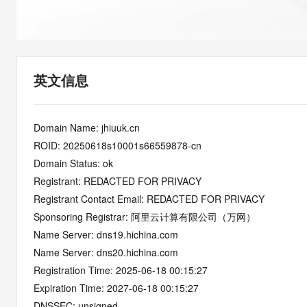
快速部署 Dify，高效搭建 
迁移与运维管理
10 分钟在聊天系统中增加
专有云
英文信息
Domain Name: jhiuuk.cn
ROID: 20250618s10001s66559878-cn
Domain Status: ok
Registrant: REDACTED FOR PRIVACY
Registrant Contact Email: REDACTED FOR PRIVACY
Sponsoring Registrar: 阿里云计算有限公司（万网）
Name Server: dns19.hichina.com
Name Server: dns20.hichina.com
Registration Time: 2025-06-18 00:15:27
Expiration Time: 2027-06-18 00:15:27
DNSSEC: unsigned