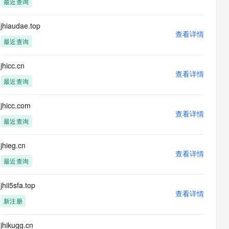
最近查询
息提取
与 AI 智能体进行实时音视频通话
从文本、图片、视频中提取结构化的属性信息
构建支持视频理解的 AI 音视频实时通话应用
jhiaudae.top
查看详情
t.diy 一步搞定创意建站
构建大模型应用的安全防护体系
最近查询
通过自然语言交互简化开发流程,全栈开发支持
通过阿里云安全产品对 AI 应用进行安全防护
jhicc.cn
查看详情
最近查询
jhicc.com
查看详情
最近查询
jhieg.cn
查看详情
最近查询
jhii5sfa.top
查看详情
新注册
jhikugg.cn