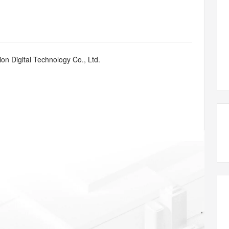
态智能体模型
旗舰 MoE 大模型，百万上下文与顶尖推理能力
图生视频，流
同享
万小智 AI 建站低至 15元/月
Qoder CN
AI 短剧/漫剧
云原生数据库 
快递物流查询
WordPress
成为服务伙
高校合作
点，立即开启云上创新
覆盖公网/内网、递归/权威、移动APP等全场景解析服务
送.CN域名，送备案服务码
基于千问大模型等，支持代码智能生成、研发智能问答
AI助力短剧
GLM-5.2
Wan2.7-T
Ubuntu
服务生态伙伴
视觉 Coding、空间感知、多模态思考等全面升级
1M上下文，专为长程任务能力而生
云工开物
企业应用
Works
Night Plan 支持 Qwen 3.8-Max
云原生大数据计算服务 MaxCompute
AI 办公
容器服务 Kub
NEW
Red Hat
30+ 款产品免费体验
Data Agent 驱动的一站式 Data+AI 开发治理平台
夜间 5 折，Qwen/Meoo/TokenPlan 客户专享
面向分析的企业级SaaS模式云数据仓库
AI智能应用
提供一站式管
科研合作
n Digital Technology Co., Ltd.
ERP
堂（旗舰版）
SUSE
智能客服
AI 应用构建
大模型原生
CRM
防护产品
2个月
自动承接线索
建站小程序
Qoder
大模型服务平台百炼-应用模版
OA 办公系统
HOT
NEW
面向真实软件
个人版上线、团队版降价；千问3.8-Max首发发尝鲜
丰富多元化的应用模版和解决方案
力提升
财税管理
模板建站
万有无界
大模型服务平台百炼-智能体
400电话
定制建站
的模型效果
灵活可视化地构建企业级 Agent
方案
广告营销
模板小程序
秒悟
人工智能平台 PAI
定制小程序
云端极速 AI 
新一代 AI 视频生成模型，深度适配广告营销等场景
AI Native 的算法工程平台，一站式完成建模、训练、推理服务部署
APP 开发
建站系统