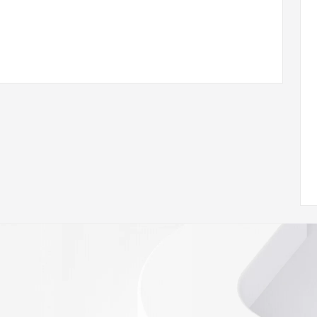
ann.org/wicf
77Z <<<
s://icann.org/epp
ed
rmational
Registry is
tes