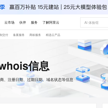
云市场
伙伴
服务
了解阿里云
制交付
备案服务
商标服务
精选云产品
AI 特惠
数据与 API
成为产品伙伴
企业增值服务
最佳实践
价格计算器
AI 场景体
基础软件
产品伙伴合
阿里云认证
市场活动
配置报价
大模型
自助选配和估算价格
步到位
智启 AI 普惠权益
产品生态集成认证中心
企业支持计划
云上春晚
域名与网站
Qwen Audio：打造专属 AI 语音助手
千问官方 MaaS 平台，为开发者和 Agent 而生，新用户赠送 1 亿 + tokens 额度
一句话生成原生
AI Coding
阿里云Maa
2026 阿里云
云服务器 E
为企业打
数据集
Windows
大模型认证
模型
NEW
NEW
格式还原
值低价云产品抢先购
至高享 1亿+免费 tokens，加速 Al 应用落地
提供智能易用的域名与建站服务
Qwen-Audio-3.0-Realtime 端到端实时语音角色扮演
输入一句话想法,
智能编程，一键
安全可靠、
的whois信息
产品生态伙伴
专家技术服务
云上奥运之旅
弹性计算合作
阿里云中企出
手机三要素
宝塔 Linux
全部认证
价格优势
开源旗舰模型
即刻拥有 DeepSeek-V4-Pro
阿里云 OPC 创新助力计划
千问大模型
一键部署幻兽
AI 电商营销
对象存储 O
大模型
产品生态伙伴工作台
企业增值服务台
云栖战略参考
云存储合作计
云栖大会
身份实名认证
CentOS
训练营
推动算力普惠，释放技术红利
最高返9万
真正可用的 1M 上下文,一次完成代码全链路开发
快速构建应用程序和网站，即刻迈出上云第一步
轻松解锁专属 DeepSeek-V4-Pro
至高百万元 Token 补贴，加速一人公司成长
多元化、高性能、安全可靠的大模型服务
一键购买专属
从图文生成到
云上的中国
数据库合作计
活动全景
短信
Docker
图片和
商、注册日期、过期日期、域名状态等信息
自进化智能体
5 分钟轻松部署专属 QwenPaw
Token Plan 模型订阅计划
数字证书管理服务（原SSL证书）
高效搭建 AI
AI 广告创作
无影云电脑
企业成长
NEW
HOT
信息公告
看见新力量
云网络合作计
OCR 文字识别
JAVA
越聪明
证享300元代金券
全托管，含MySQL、PostgreSQL、SQL Server、MariaDB多引擎
Qwen3.8-Max 首发尝鲜，限时加量 10 倍，夜间低至2折
实现全站HTTPS，呈现可信的WEB访问
从聊天伙伴进化为能主动干活的本地数字员工
图文、视频一
随时随地安
Kimi-K3
HappyHors
NEW
魔搭 Mode
loud
服务实践
官网公告
Kimi 最新旗舰模型，长程编程与推理利器
让文字生成流
金融模力时刻
Salesforce O
版
发票查验
全能环境
Claude Code + GStack 打造工程团队
千问办公，限时限量积分加倍
Qoder
低代码高效构
AI 建站
短信服务
型
NEW
作计划
计划
创新中心
魔搭 ModelSc
健康状态
理服务
让AI从“聊天伙伴”进化为能干活的“数字员工”
安装技能 GStack，拥有专属 AI 工程团队
你的AI工作搭子，覆盖日常办公高频场景
面向真实软件的智能体编程平台
0 代码专业建
客户案例
天气预报查询
操作系统
Deepseek-v4-pro
HappyHors
态合作计划