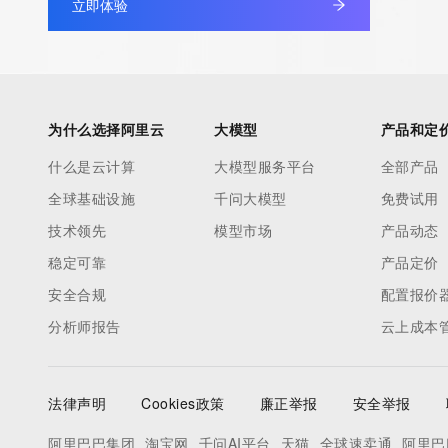
立即体验
under contract with the Internet Corporation for Assigned Nam
Numbers. Whois information from other top-level domains is p
a third-party under license to Tucows Registry.
This service is intended only for query-based access. By using 
为什么选择阿里云
大模型
产品和定
service, you agree that you will use any data presented only for
什么是云计算
大模型服务平台
全部产品
purposes and that, under no circumstances will you use (a) da
全球基础设施
千问大模型
免费试用
acquired for the purpose of allowing, enabling, or otherwise su
the transmission by e-mail, telephone, facsimile or other
技术领先
模型市场
产品动态
communications mechanism of mass  unsolicited, commercial a
稳定可靠
产品定价
or solicitations to entities other than your existing  customers; o
安全合规
配置报价
(b) this service to enable high volume, automated, electronic 
分析师报告
云上成本
that send queries or data to the systems of any Registrar or an
Registry except as reasonably necessary to register domain n
modify existing domain name registrations.
法律声明
Cookies政策
廉正举报
安全举报
Tucows Registry reserves the right to modify these terms at an
阿里巴巴集团
淘宝网
千问AI平台
天猫
全球速卖通
阿里巴