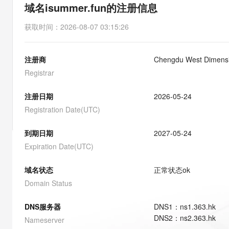
存储
天池大赛
能看、能想、能动手的多模
域名isummer.fun的注册信息
云解析DNS
解决方案免费试用 新老
电子合同
最高领取价值200元试用
安全
网络与CDN
AI 算法大赛
Qwen3-VL-Plus
获取时间
：
2026-08-07 03:15:26
畅捷通
大数据开发治理平台 Data
AI 产品 免费试用
网络
安全
云开发大赛
Tableau 订阅
1亿+ 大模型 tokens 和 
注册商
Chengdu West Dimensio
可观测
入门学习赛
中间件
AI空中课堂在线直播课
云防火墙
140+云产品 免费试用
Registrar
大模型服务
上云与迁云
云原生的云上边界网络安全
产品新客免费试用，最长1
数据库
生态解决方案
注册日期
2026-05-24
千问AI平台-Token Plan
企业出海
大模型ACA认证体验
大数据计算
Registration Date(UTC)
助力企业全员 AI 认知与能
行业生态解决方案
政企业务
媒体服务
千问AI平台-模型体验
到期日期
2027-05-24
开发者生态解决方案
在线体验全尺寸、多种模态
Expiration Date(UTC)
企业服务与云通信
AI 开发和 AI 应用解决
Happy 系列大模型
域名与网站
域名状态
正常状态
ok
Domain Status
终端用户计算
DNS服务器
DNS
1
：
ns1.363.hk
Serverless
大模型解决方案
DNS
2
：
ns2.363.hk
Nameserver
开发工具