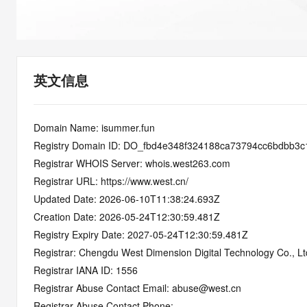
快速部署 Dify，高效搭建 
迁移与运维管理
10 分钟在聊天系统中增加
专有云
英文信息
Domain Name: isummer.fun
Registry Domain ID: DO_fbd4e348f324188ca73794cc6bdbb3
Registrar WHOIS Server: whois.west263.com
Registrar URL: https://www.west.cn/
Updated Date: 2026-06-10T11:38:24.693Z
Creation Date: 2026-05-24T12:30:59.481Z
Registry Expiry Date: 2027-05-24T12:30:59.481Z
Registrar: Chengdu West Dimension Digital Technology Co., Lt
Registrar IANA ID: 1556
Registrar Abuse Contact Email: abuse@west.cn
Registrar Abuse Contact Phone: 