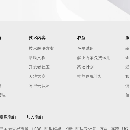
es and
rovided by
this
价
技术内容
权益
服
 lawful
技术解决方案
免费试用
基
ta
帮助文档
解决方案免费试用
企
pporting
开发者社区
高校计划
迁
dvertising
天池大赛
推荐返现计划
官
r
器
阿里云认证
健
processes
管理
信
y
ames or
联系我们
加入我们
y time. By
巴国际交易市场
1688
阿里妈妈
飞猪
阿里云计算
万网
高德
UC