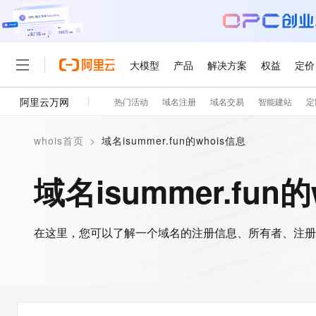
大模型
产品
解决方案
权益
定价
阿里云万网
热门活动
域名注册
域名交易
智能建站
定
大模型
产品
解决方案
权益
定价
云市场
伙伴
服务
了解阿里云
精选产品
精选解决方案
普惠上云
产品定价
精选商城
成为销售伙伴
售前咨询
为什么选择阿里云
千问AI平台
whois首页
>
域名isummer.fun的whois信息
了解云产品的定价详情
大模型服务平台百炼
睿译宝，AI翻译排版一
普惠上云 官方力荐
分销伙伴
在线服务
网站建设
什么是云计算
大
大模型服务与应用平台
上传文档即自动完成翻译和
云服务器38元/年起，超
域名isummer.fun
咨询伙伴
多端小程序
技术领先
云上成本管理
售后服务
轻量应用服务器
GLM-5.2：长任务时代
官方推荐返现计划
大模型
精选产品
精选解决方案
Salesforce 国际版订阅
稳定可靠
管理和优化成本
推荐新用户得奖励，单订单
销售伙伴合作计划
自助服务
友盟天域
安全合规
人工智能与机器学习
AI
文本生成
在这里，您可以了解一个域名的注册信息、所有者、注册
云数据库 RDS
Hermes Agent，打造
云工开物
无影生态合作计划
在线服务
观测云
分析师报告
自主进化，持久记忆，越用
高校专属算力普惠，学生认
计算
互联网应用开发
Qwen3.8-Max
HOT
Salesforce On Alibaba C
工单服务
智能体时代全能旗舰模型
Tuya 物联网平台阿里云
研究报告与白皮书
人工智能平台 PAI
快速拥有专属 OpenClaw
大模
Consulting Partner 合
大数据
容器
免费试用
短信专区
一站式AI开发、训练和推
蓝凌 OA
Qwen3.7-Plus
AI 大模型销售与服务生
现代化应用