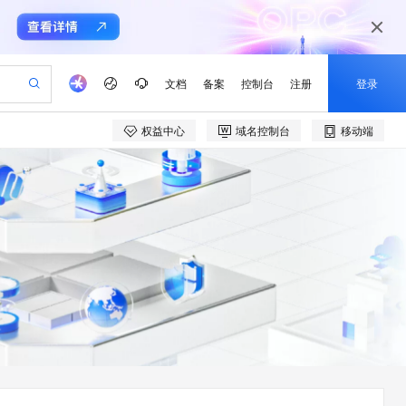
文档
备案
控制台
注册
登录
权益中心
域名控制台
移动端
验
作计划
器
AI 活动
专业服务
服务伙伴合作计划
开发者社区
加入我们
产品动态
服务平台百炼
阿里云 OPC 创新助力计划
一站式生成采购清单，支持单品或批量购买
可编辑精美 PPT 文稿
S产品伙伴计划（繁花）
峰会
CS
造的大模型服务与应用开发平台
Agency Agents：拥有专属领域专家
AI 生产力先锋
Al MaaS 服务伙伴赋能合作
域名
博文
Careers
至高可申请百万元
Qwen3.8-Max 模型上线
 轻松生成专业的 PPT
开启高性价比 AI 编程新体验
弹性可伸缩的云计算服务
先锋实践拓展 AI 生产力的边界
多领域专家智能体,一键组建 AI 虚拟交付团队
Token 补贴，五大权
计划
海大会
伙伴信用分合作计划
商标
问答
社会招聘
益加速 OPC 成功
帕鲁游戏服务器
SS
HappyHorse 打造一站式影视创作平台
飞天发布时刻
HOT
Open Search 向量检索版支
划
备案
电子书
校园招聘
联机服务器，轻松开启游戏
视频创作，一键激活电商全链路生产力
稳定、安全、高性价比、高性能的云存储服务
所见，即是所愿
持视频检索 Pipeline 功能
可视化编排打通从文字构思到成片全链路闭环
更多支持
划
公司注册
镜像站
视频生成
语音识别与合成
 智能体与工作流应用
漫剧工坊：一站式动画创作平台
AI 实训营
应用身份服务 (IDaaS)
合作伙伴培训与认证
划
上云迁移
站生成，高效打造优质广告素材
全接入的云上超级电脑
通过阿里云百炼高效搭建AI应用,助力高效开发
快速生产连贯的高质量长漫剧
从基础到进阶，Agent 创客手把手教你
OpenClaw 管理能力上线
e-1.1-T2V
Qwen3-TTS-Flash
lScope
我要反馈
查询合作伙伴
畅细腻的高质量视频
离线语音合成大模型，多语言方言自适应，低延迟高稳定
n Alibaba Cloud ISV 合作
代维服务
建企业门户网站
10 分钟搭建微信、支付宝小程序
MaxCompute MaxFrame 提
创新加速
ope
登录合作伙伴管理后台
我要建议
站，无忧落地极速上线
以可视化方式快速构建移动和 PC 门户网站
国内短信简单易用，安全可靠，秒级触达，全球覆盖200+国家和地区。
高效部署网站，快速应用到小程序
供自动弹性内存功能
e-1.1-I2V
Cosyvoice-V3-Flash