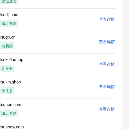
最近查询
息提取
与 AI 智能体进行实时音视频通话
从文本、图片、视频中提取结构化的属性信息
构建支持视频理解的 AI 音视频实时通话应用
isudjl.com
查看详情
t.diy 一步搞定创意建站
构建大模型应用的安全防护体系
最近查询
通过自然语言交互简化开发流程,全栈开发支持
通过阿里云安全产品对 AI 应用进行安全防护
isugp.cn
查看详情
待删除
isukc0aq.top
查看详情
新注册
isukm.shop
查看详情
新注册
isunon.com
查看详情
最近查询
isunpow.com