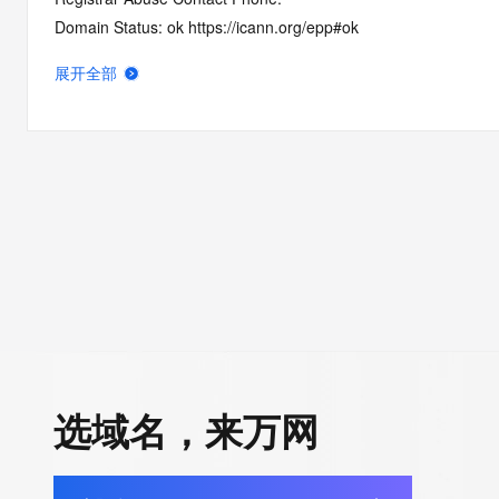
Domain Status: ok https://icann.org/epp#ok
Name Server: ns1.363.hk
展开全部
Name Server: ns2.363.hk
DNSSEC: unsigned
URL of the ICANN RDDS Inaccuracy Complaint Form: https://ic
>>> Last update of WHOIS database: 2026-06-12T06:13:03.0
For more information on domain status codes, please visit http
The WHOIS information provided in this page has been redact
in compliance with ICANN's Temporary Specification for gTLD
Registration Data.
选域名，来万网
The data in this record is provided by Tucows Registry for info
purposes only, and it does not guarantee its accuracy. Tucows 
authoritative for whois information in top-level domains it opera