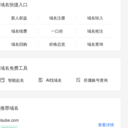
安全
畅自然，细节丰富
高表现力语音合成大模型，语音克隆听感自然
我要投诉
PolarDB
域名快捷入口
上云场景组合购
Milvus 弹性伸缩功能新增节
伴
漫剧创作，剧本、分镜、视频高效生成
100%兼容MySQL、PostgreSQL，兼容Oracle，支持集中和分布式
覆盖90%+业务场景，专享组合折扣价
点支持范围
2V
VPN
Fun-ASR
新人权益
域名注册
域名转入
文戏情感细腻自然，动作戏激烈拳拳到肉，实现更强表演能力
支持中英文自由切换，具备更强的噪声鲁棒性
ernetes 版 ACK
云聚AI 严选权益
AI 原生数据库服务发布
SSL 证书
，一键激活高效办公新体验
理容器应用的 K8s 服务
精选AI产品，从模型到应用全链提效
Agent 数据网关
域名续费
一口价
域名抢注
堡垒机
AI 用量加速计划
云原生数据库 PolarDB
应用
域名回购
价格总览
防火墙
域名查询
、识别商机，让客服更高效、服务更出色。
新老同享，达量后返
Agentic Database 发布
千问办公
主机安全
NEW
的智能体编程平台
一站式AI生产力平台
域名免费工具
AI 应用及服务市场
伶鹊
企业级人与Agent协作平台，接入和调度多个数字员工
智能客服平台，对话机器人、对话分析、智能外呼
智能起名
AI找域名
所属账号查询
AI 应用
大模型服务平台百炼 - 全妙
大模型
应用创作平台
多模态内容创作工具，已接入 DeepSeek
自然语言处理
推荐域名
数据标注
isube.com
机器学习
查看详情