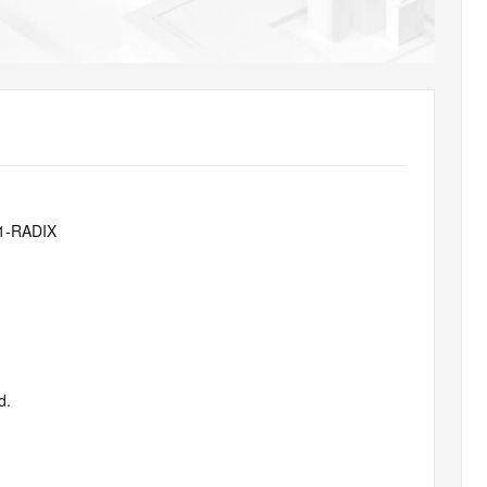
AI 应用
10分钟微调：让0.6B模型媲美235B模
多模态数据信
型
依托云原生高可用架构,实现Dify私有化部署
用1%尺寸在特定领域达到大模型90%以上效果
一个 AI 助手
超强辅助，Bol
即刻拥有 DeepSeek-R1 满血版
在企业官网、通讯软件中为客户提供 AI 客服
多种方案随心选，轻松解锁专属 DeepSeek
c1-RADIX
d.