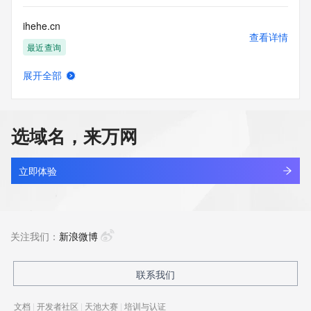
ihehe.cn
查看详情
最近查询
展开全部
ihehe.com.cn
查看详情
最近查询
选域名，来万网
ihehh.cn
查看详情
最近查询
立即体验
iheima.cn
查看详情
最近查询
关注我们：
新浪微博
iheishi.com
联系我们
查看详情
最近查询
文档
|
开发者社区
|
天池大赛
|
培训与认证