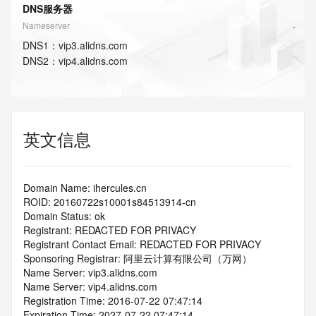
DNS服务器
Nameserver
DNS
1
：
vip3.alidns.com
DNS
2
：
vip4.alidns.com
英文信息
Domain Name: ihercules.cn
ROID: 20160722s10001s84513914-cn
Domain Status: ok
Registrant: REDACTED FOR PRIVACY
Registrant Contact Email: REDACTED FOR PRIVACY
Sponsoring Registrar: 阿里云计算有限公司（万网）
Name Server: vip3.alidns.com
Name Server: vip4.alidns.com
Registration Time: 2016-07-22 07:47:14
Expiration Time: 2027-07-22 07:47:14