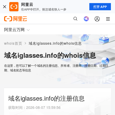
打开 APP
阿里云万网
>
whois首页
域名iglasses.info的whois信息
域名iglasses.info的whois信息
在这里，您可以了解一个域名的注册信息、所有者、注册商、注册日期、过期日
期、域名状态等信息
域名iglasses.info的注册信息
获取时间
：
2026-08-07 15:59:56