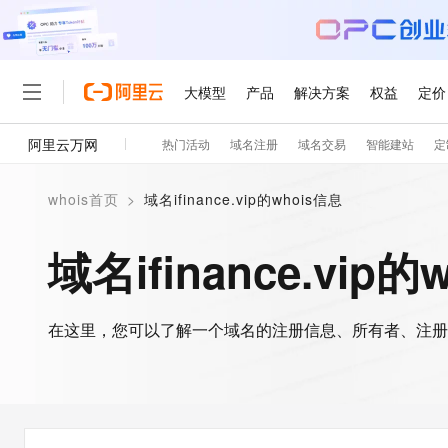
大模型
产品
解决方案
权益
定价
阿里云万网
热门活动
域名注册
域名交易
智能建站
定
大模型
产品
解决方案
权益
定价
云市场
伙伴
服务
了解阿里云
精选产品
精选解决方案
普惠上云
产品定价
精选商城
成为销售伙伴
售前咨询
为什么选择阿里云
千问AI平台
whois首页
>
域名ifinance.vip的whois信息
了解云产品的定价详情
大模型服务平台百炼
千问办公，解锁你的工作
普惠上云 官方力荐
分销伙伴
在线服务
网站建设
什么是云计算
大
大模型服务与应用平台
企业级Agent产品，直接
云服务器38元/年起，超
域名ifinance.vip的
咨询伙伴
多端小程序
技术领先
云上成本管理
售后服务
轻量应用服务器
Agency Agents：拥
官方推荐返现计划
大模型
精选产品
精选解决方案
Salesforce 国际版订阅
稳定可靠
管理和优化成本
推荐新用户得奖励，单订单
销售伙伴合作计划
自助服务
友盟天域
安全合规
人工智能与机器学习
AI
文本生成
在这里，您可以了解一个域名的注册信息、所有者、注册
云数据库 RDS
HappyHorse 打造一
云工开物
无影生态合作计划
在线服务
观测云
分析师报告
高校专属算力普惠，学生认
计算
互联网应用开发
Qwen3.8-Max
HOT
Salesforce On Alibaba C
工单服务
智能体时代全能旗舰模型
Tuya 物联网平台阿里云
研究报告与白皮书
人工智能平台 PAI
快速拥有专属 OpenClaw
大模
Consulting Partner 合
大数据
容器
免费试用
短信专区
一站式AI开发、训练和推
蓝凌 OA
Qwen3.7-Plus
AI 大模型销售与服务生
现代化应用