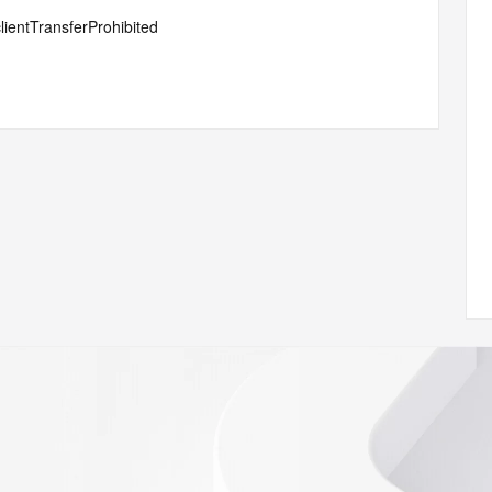
lientTransferProhibited
 of Record identified in this output for information on how 
ied domain name.