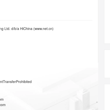
态智能体模型
旗舰 MoE 大模型，百万上下文与顶尖推理能力
图生视频，流
同享
万小智 AI 建站低至 15元/月
Qoder CN
AI 短剧/漫剧
云原生数据库 
快递物流查询
WordPress
成为服务伙
高校合作
点，立即开启云上创新
覆盖公网/内网、递归/权威、移动APP等全场景解析服务
送.CN域名，送备案服务码
基于千问大模型等，支持代码智能生成、研发智能问答
AI助力短剧
GLM-5.2
Wan2.7-T
Ubuntu
服务生态伙伴
视觉 Coding、空间感知、多模态思考等全面升级
1M上下文，专为长程任务能力而生
云工开物
企业应用
Works
Night Plan 支持 Qwen 3.8-Max
云原生大数据计算服务 MaxCompute
AI 办公
容器服务 Kub
NEW
Red Hat
30+ 款产品免费体验
Data Agent 驱动的一站式 Data+AI 开发治理平台
夜间 5 折，Qwen/Meoo/TokenPlan 客户专享
面向分析的企业级SaaS模式云数据仓库
AI智能应用
提供一站式管
科研合作
g Ltd. d/b/a HiChina (www.net.cn)
ERP
堂（旗舰版）
SUSE
智能客服
AI 应用构建
大模型原生
CRM
防护产品
2个月
自动承接线索
建站小程序
Qoder
大模型服务平台百炼-应用模版
OA 办公系统
HOT
NEW
面向真实软件
个人版上线、团队版降价；千问3.8-Max首发发尝鲜
丰富多元化的应用模版和解决方案
力提升
财税管理
模板建站
万有无界
大模型服务平台百炼-智能体
400电话
定制建站
的模型效果
灵活可视化地构建企业级 Agent
方案
广告营销
模板小程序
秒悟
人工智能平台 PAI
entTransferProhibited
定制小程序
云端极速 AI 
新一代 AI 视频生成模型，深度适配广告营销等场景
AI Native 的算法工程平台，一站式完成建模、训练、推理服务部署
APP 开发
com
建站系统
.com