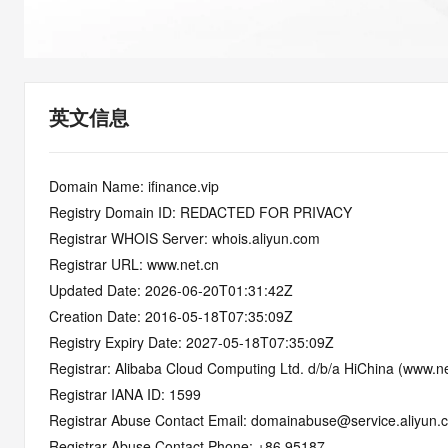
快速部署 Dify，高效搭建 
迁移与运维管理
10 分钟在聊天系统中增加
专有云
英文信息
Domain Name: ifinance.vip
Registry Domain ID: REDACTED FOR PRIVACY
Registrar WHOIS Server: whois.aliyun.com
Registrar URL: www.net.cn
Updated Date: 2026-06-20T01:31:42Z
Creation Date: 2016-05-18T07:35:09Z
Registry Expiry Date: 2027-05-18T07:35:09Z
Registrar: Alibaba Cloud Computing Ltd. d/b/a HiChina (www.ne
Registrar IANA ID: 1599
Registrar Abuse Contact Email: domainabuse@service.aliyun.
Registrar Abuse Contact Phone: +86.95187