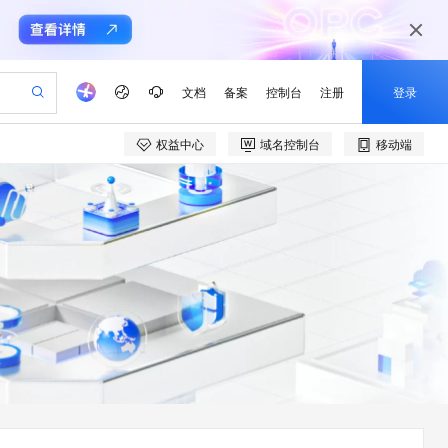
文档
备案
控制台
注册
登录
权益中心
域名控制台
移动端
验
作计划
器
AI 活动
专业服务
服务伙伴合作计划
开发者社区
加入我们
产品动态
服务平台百炼
阿里云 OPC 创新助力计划
一站式生成采购清单，支持单品或批量购买
io：打造专属 AI 语音助手
S产品伙伴计划（繁花）
峰会
CS
造的大模型服务与应用开发平台
一句话生成原生可编辑精美 PPT 文稿
AI 生产力先锋
Al MaaS 服务伙伴赋能合作
域名
博文
Careers
至高可申请百万元
Qwen3.8-Max 模型上线
开启高性价比 AI 编程新体验
弹性可伸缩的云计算服务
Qwen-Audio-3.0-Realtime 端到端实时语音角色扮演
输入一句话想法, 轻松生成专业的 PPT
先锋实践拓展 AI 生产力的边界
Token 补贴，五大权
计划
海大会
伙伴信用分合作计划
商标
问答
社会招聘
益加速 OPC 成功
eek-V4-Pro
SS
一键部署幻兽帕鲁游戏服务器
飞天发布时刻
HOT
Open Search 向量检索版支
划
备案
电子书
校园招聘
pSeek-V4-Pro
视频创作，一键激活电商全链路生产力
稳定、安全、高性价比、高性能的云存储服务
一键购买专属联机服务器，轻松开启游戏
所见，即是所愿
持视频检索 Pipeline 功能
更多支持
划
公司注册
镜像站
视频生成
语音识别与合成
专属 QwenPaw
漫剧工坊：一站式动画创作平台
AI 实训营
HOT
应用身份服务 (IDaaS)
合作伙伴培训与认证
划
上云迁移
站生成，高效打造优质广告素材
全接入的云上超级电脑
从聊天伙伴进化为能主动干活的本地数字员工
快速生产连贯的高质量长漫剧
从基础到进阶，Agent 创客手把手教你
OpenClaw 管理能力上线
e-1.1-T2V
Qwen3-TTS-Flash
lScope
我要反馈
查询合作伙伴
畅细腻的高质量视频
离线语音合成大模型，多语言方言自适应，低延迟高稳定
n Alibaba Cloud ISV 合作
代维服务
建企业门户网站
10 分钟搭建微信、支付宝小程序
MaxCompute MaxFrame 提
创新加速
ope
登录合作伙伴管理后台
我要建议
站，无忧落地极速上线
以可视化方式快速构建移动和 PC 门户网站
国内短信简单易用，安全可靠，秒级触达，全球覆盖200+国家和地区。
高效部署网站，快速应用到小程序
供自动弹性内存功能
e-1.1-I2V
Cosyvoice-V3-Flash