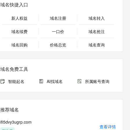
安全
畅自然，细节丰富
高表现力语音合成大模型，语音克隆听感自然
我要投诉
PolarDB
域名快捷入口
上云场景组合购
Milvus 弹性伸缩功能新增节
伴
漫剧创作，剧本、分镜、视频高效生成
100%兼容MySQL、PostgreSQL，兼容Oracle，支持集中和分布式
覆盖90%+业务场景，专享组合折扣价
点支持范围
2V
VPN
Fun-ASR
新人权益
域名注册
域名转入
文戏情感细腻自然，动作戏激烈拳拳到肉，实现更强表演能力
支持中英文自由切换，具备更强的噪声鲁棒性
ernetes 版 ACK
云聚AI 严选权益
AI 原生数据库服务发布
SSL 证书
，一键激活高效办公新体验
理容器应用的 K8s 服务
精选AI产品，从模型到应用全链提效
Agent 数据网关
域名续费
一口价
域名抢注
堡垒机
AI 用量加速计划
云原生数据库 PolarDB
应用
域名回购
价格总览
防火墙
域名查询
、识别商机，让客服更高效、服务更出色。
新老同享，达量后返
Agentic Database 发布
千问办公
主机安全
NEW
的智能体编程平台
一站式AI生产力平台
域名免费工具
AI 应用及服务市场
伶鹊
企业级人与Agent协作平台，接入和调度多个数字员工
智能客服平台，对话机器人、对话分析、智能外呼
智能起名
AI找域名
所属账号查询
AI 应用
大模型服务平台百炼 - 全妙
大模型
应用创作平台
多模态内容创作工具，已接入 DeepSeek
自然语言处理
推荐域名
数据标注
ifi5dvy3ugrp.com
机器学习
查看详情