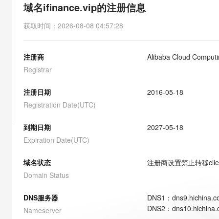
存储
天池大赛
能看、能想、能动手的多模
域名ifinance.vip的注册信息
云解析DNS
解决方案免费试用 新老
电子合同
最高领取价值200元试用
安全
网络与CDN
AI 算法大赛
Qwen3-VL-Plus
获取时间
：
2026-08-08 04:57:28
畅捷通
大数据开发治理平台 Data
AI 产品 免费试用
网络
安全
云开发大赛
Tableau 订阅
1亿+ 大模型 tokens 和 
注册商
Alibaba Cloud Computin
可观测
入门学习赛
中间件
AI空中课堂在线直播课
云防火墙
140+云产品 免费试用
Registrar
大模型服务
上云与迁云
云原生的云上边界网络安全
产品新客免费试用，最长1
数据库
生态解决方案
注册日期
2016-05-18
千问AI平台-Token Plan
企业出海
大模型ACA认证体验
大数据计算
Registration Date(UTC)
助力企业全员 AI 认知与能
行业生态解决方案
政企业务
媒体服务
千问AI平台-模型体验
到期日期
2027-05-18
开发者生态解决方案
在线体验全尺寸、多种模态
Expiration Date(UTC)
企业服务与云通信
AI 开发和 AI 应用解决
Happy 系列大模型
域名与网站
域名状态
注册商设置禁止转移
cli
Domain Status
终端用户计算
DNS服务器
DNS
1
：
dns9.hichina.
Serverless
大模型解决方案
DNS
2
：
dns10.hichina
Nameserver
开发工具