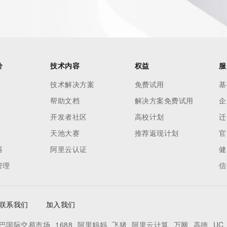
价
技术内容
权益
服
技术解决方案
免费试用
基
帮助文档
解决方案免费试用
企
开发者社区
高校计划
迁
天池大赛
推荐返现计划
官
器
阿里云认证
健
管理
信
联系我们
加入我们
巴国际交易市场
1688
阿里妈妈
飞猪
阿里云计算
万网
高德
UC