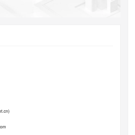
AI 应用
10分钟微调：让0.6B模型媲美235B模
多模态数据信
型
依托云原生高可用架构,实现Dify私有化部署
用1%尺寸在特定领域达到大模型90%以上效果
一个 AI 助手
超强辅助，Bol
即刻拥有 DeepSeek-R1 满血版
在企业官网、通讯软件中为客户提供 AI 客服
多种方案随心选，轻松解锁专属 DeepSeek
t.cn)
com