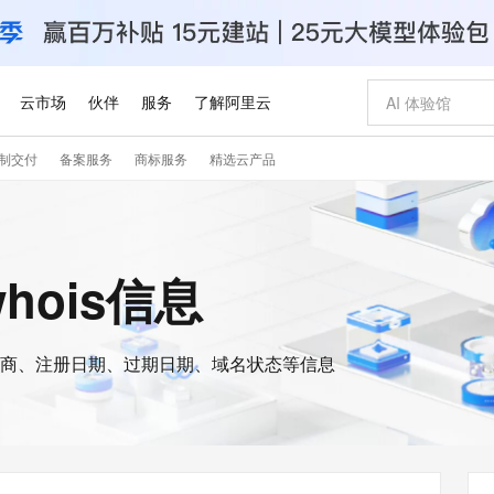
云市场
伙伴
服务
了解阿里云
制交付
备案服务
商标服务
精选云产品
AI 特惠
数据与 API
成为产品伙伴
企业增值服务
最佳实践
价格计算器
AI 场景体
基础软件
产品伙伴合
阿里云认证
市场活动
配置报价
大模型
自助选配和估算价格
新方式
睿译宝，AI翻译排版一步到位
智启 AI 普惠权益
产品生态集成认证中心
企业支持计划
云上春晚
域名与网站
千问官方 MaaS 平台，为开发者和 Agent 而生，新用户赠送 1 亿 + tokens 额度
Qwen Aud
AI Coding
阿里云Maa
2026 阿里云
云服务器 E
为企业打
数据集
Windows
大模型认证
模型
NEW
NEW
交付可用成果
值低价云产品抢先购
上传文档即自动完成翻译和格式还原
至高享 1亿+免费 tokens，加速 Al 应用落地
提供智能易用的域名与建站服务
智能编程，一键
安全可靠、
whois信息
产品生态伙伴
专家技术服务
云上奥运之旅
弹性计算合作
阿里云中企出
手机三要素
宝塔 Linux
全部认证
价格优势
有专属领域专家
GLM-5.2：长任务时代开源旗舰模型
阿里云 OPC 创新助力计划
千问大模型
即刻拥有 DeepS
AI 电商营销
对象存储 O
大模型
产品生态伙伴工作台
企业增值服务台
云栖战略参考
云存储合作计
云栖大会
身份实名认证
CentOS
训练营
推动算力普惠，释放技术红利
最高返9万
多领域专家智能体,一键组建 AI 虚拟交付团队
快速构建应用程序和网站，即刻迈出上云第一步
至高百万元 Token 补贴，加速一人公司成长
多元化、高性能、安全可靠的大模型服务
真正可用的 1M 上下文,一次完成代码全链路开发
轻松解锁专属 Dee
从图文生成到
云上的中国
数据库合作计
活动全景
短信
Docker
图片和
商、注册日期、过期日期、域名状态等信息
站式影视创作平台
Hermes Agent，打造自进化智能体
Token Plan 模型订阅计划
数字证书管理服务（原SSL证书）
5 分钟轻松部署
AI 广告创作
无影云电脑
企业成长
NEW
信息公告
看见新力量
云网络合作计
OCR 文字识别
JAVA
证享300元代金券
可视化编排打通从文字构思到成片全链路闭环
全托管，含MySQL、PostgreSQL、SQL Server、MariaDB多引擎
自主进化，持久记忆，越用越聪明
Qwen3.8-Max 首发尝鲜，限时加量 10 倍，夜间低至2折
实现全站HTTPS，呈现可信的WEB访问
图文、视频一
随时随地安
Kimi-K3
HappyHors
NEW
魔搭 Mode
loud
服务实践
官网公告
Kimi 最新旗舰模型，长程编程与推理利器
让文字生成流
金融模力时刻
Salesforce O
版
发票查验
全能环境
Claude Code + GStack 打造工程团队
千问办公，限时限量积分加倍
Qoder
低代码高效构
AI 建站
短信服务
型
NEW
作计划
计划
创新中心
魔搭 ModelSc
健康状态
理服务
让AI从“聊天伙伴”进化为能干活的“数字员工”
安装技能 GStack，拥有专属 AI 工程团队
你的AI工作搭子，覆盖日常办公高频场景
面向真实软件的智能体编程平台
0 代码专业建
客户案例
天气预报查询
操作系统
Deepseek-v4-pro
HappyHors
态合作计划