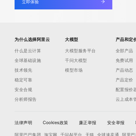
立即体验
Registry Admin ID:
Admin Name:
Admin Organization:
Admin Street:
Admin Street:
为什么选择阿里云
大模型
产品和定
Admin Street:
什么是云计算
大模型服务平台
全部产品
Admin City:
全球基础设施
千问大模型
免费试用
Admin State/Province:
Admin Postal Code:
技术领先
模型市场
产品动态
Admin Country:
稳定可靠
产品定价
Admin Phone:
安全合规
配置报价
Admin Phone Ext:
分析师报告
云上成本
Admin Fax:
Admin Fax Ext:
Admin Email:
法律声明
Cookies政策
廉正举报
安全举报
Registry Tech ID: REDACTED FOR PRIVACY
Tech Name: REDACTED FOR PRIVACY
阿里巴巴集团
淘宝网
千问AI平台
天猫
全球速卖通
阿里巴