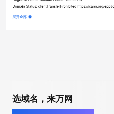
Domain Status: clientTransferProhibited https://icann.org/epp#c
Registry Registrant ID: REDACTED FOR PRIVACY
展开全部
Registrant Name: REDACTED FOR PRIVACY
Registrant Organization: Liu Yi Cong
Registrant Street: REDACTED FOR PRIVACY
Registrant Street: REDACTED FOR PRIVACY
Registrant Street: REDACTED FOR PRIVACY
Registrant City: REDACTED FOR PRIVACY
Registrant State/Province: Zhejiang
Registrant Postal Code: REDACTED FOR PRIVACY
Registrant Country: CN
Registrant Phone: REDACTED FOR PRIVACY
Registrant Phone Ext: REDACTED FOR PRIVACY
Registrant Fax: REDACTED FOR PRIVACY
选域名，来万网
Registrant Fax Ext: REDACTED FOR PRIVACY
Registrant Email: Please query the RDDS service of the Registrar
to contact the Registrant, Admin, or Tech contact of the quer