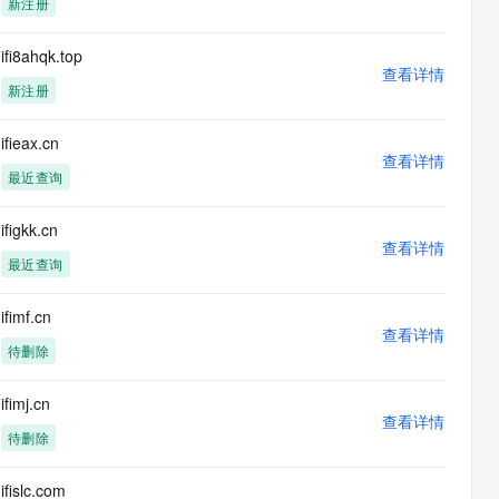
新注册
息提取
与 AI 智能体进行实时音视频通话
从文本、图片、视频中提取结构化的属性信息
构建支持视频理解的 AI 音视频实时通话应用
ifi8ahqk.top
查看详情
t.diy 一步搞定创意建站
构建大模型应用的安全防护体系
新注册
通过自然语言交互简化开发流程,全栈开发支持
通过阿里云安全产品对 AI 应用进行安全防护
ifieax.cn
查看详情
最近查询
ifigkk.cn
查看详情
最近查询
ifimf.cn
查看详情
待删除
ifimj.cn
查看详情
待删除
ifislc.com