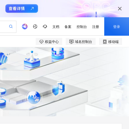
文档
备案
控制台
注册
登录
权益中心
域名控制台
移动端
验
作计划
器
AI 活动
专业服务
服务伙伴合作计划
开发者社区
加入我们
产品动态
服务平台百炼
阿里云 OPC 创新助力计划
一站式生成采购清单，支持单品或批量购买
io：打造专属 AI 语音助手
S产品伙伴计划（繁花）
峰会
CS
造的大模型服务与应用开发平台
一句话生成原生可编辑精美 PPT 文稿
AI 生产力先锋
Al MaaS 服务伙伴赋能合作
域名
博文
Careers
至高可申请百万元
Qwen3.8-Max 模型上线
开启高性价比 AI 编程新体验
弹性可伸缩的云计算服务
Qwen-Audio-3.0-Realtime 端到端实时语音角色扮演
输入一句话想法, 轻松生成专业的 PPT
先锋实践拓展 AI 生产力的边界
Token 补贴，五大权
计划
海大会
伙伴信用分合作计划
商标
问答
社会招聘
益加速 OPC 成功
eek-V4-Pro
SS
一键部署幻兽帕鲁游戏服务器
飞天发布时刻
HOT
Open Search 向量检索版支
划
备案
电子书
校园招聘
pSeek-V4-Pro
视频创作，一键激活电商全链路生产力
稳定、安全、高性价比、高性能的云存储服务
一键购买专属联机服务器，轻松开启游戏
所见，即是所愿
持视频检索 Pipeline 功能
更多支持
划
公司注册
镜像站
视频生成
语音识别与合成
专属 QwenPaw
漫剧工坊：一站式动画创作平台
AI 实训营
HOT
应用身份服务 (IDaaS)
合作伙伴培训与认证
划
上云迁移
站生成，高效打造优质广告素材
全接入的云上超级电脑
从聊天伙伴进化为能主动干活的本地数字员工
快速生产连贯的高质量长漫剧
从基础到进阶，Agent 创客手把手教你
OpenClaw 管理能力上线
e-1.1-T2V
Qwen3-TTS-Flash
lScope
我要反馈
查询合作伙伴
畅细腻的高质量视频
离线语音合成大模型，多语言方言自适应，低延迟高稳定
n Alibaba Cloud ISV 合作
代维服务
建企业门户网站
10 分钟搭建微信、支付宝小程序
MaxCompute MaxFrame 提
创新加速
ope
登录合作伙伴管理后台
我要建议
站，无忧落地极速上线
以可视化方式快速构建移动和 PC 门户网站
国内短信简单易用，安全可靠，秒级触达，全球覆盖200+国家和地区。
高效部署网站，快速应用到小程序
供自动弹性内存功能
e-1.1-I2V
Cosyvoice-V3-Flash