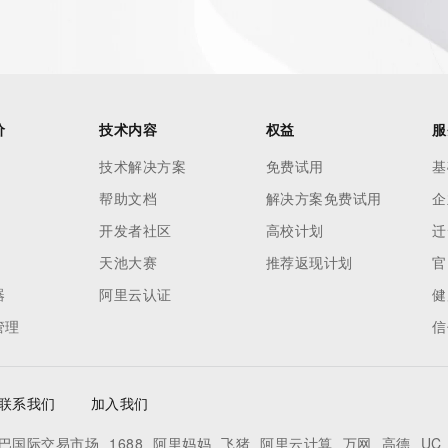
our
o use any
ning
data in
c processes
价
技术内容
权益
服
ored and
技术解决方案
免费试用
基
manently
帮助文档
解决方案免费试用
企
cregistry.com)
开发者社区
高校计划
迁
re
天池大赛
推荐返现计划
官
uidance.
器
阿里云认证
健
管理
信
联系我们
加入我们
巴国际交易市场
1688
阿里妈妈
飞猪
阿里云计算
万网
高德
UC