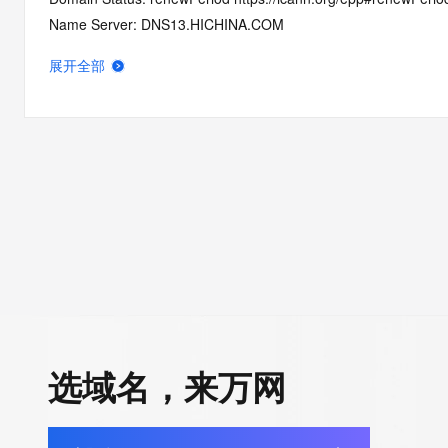
Name Server: DNS13.HICHINA.COM
Name Server: DNS14.HICHINA.COM
展开全部
DNSSEC: unsigned
Registrar Abuse Contact Email: domainabuse@service.aliyun.
Registrar Abuse Contact Phone: +86.95187
URL of the ICANN Whois Inaccuracy Complaint Form: https://ww
>>> Last update of WHOIS database: 2026-06-11T06:56:33.0
For more information on Whois status codes, please visit https:
>>> IMPORTANT INFORMATION ABOUT THE DEPLOYMENT OF 
https://www.centralnicregistry.com/support/information/rdap <<
The registration data available in this service is limited. Additio
选域名，来万网
data may be available at https://lookup.icann.org
The Whois and RDAP services are provided by CentralNic, and