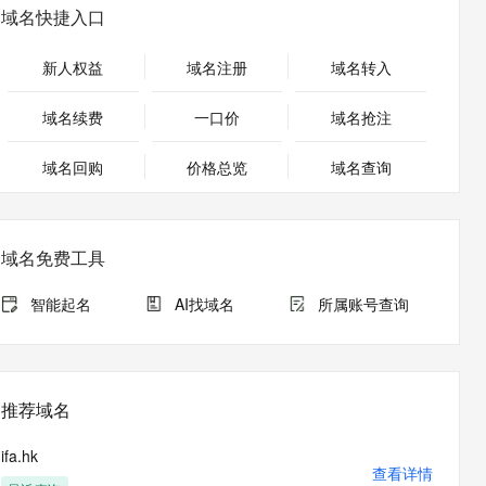
安全
畅自然，细节丰富
高表现力语音合成大模型，语音克隆听感自然
我要投诉
PolarDB
域名快捷入口
上云场景组合购
Milvus 弹性伸缩功能新增节
伴
漫剧创作，剧本、分镜、视频高效生成
100%兼容MySQL、PostgreSQL，兼容Oracle，支持集中和分布式
覆盖90%+业务场景，专享组合折扣价
点支持范围
2V
VPN
Fun-ASR
新人权益
域名注册
域名转入
文戏情感细腻自然，动作戏激烈拳拳到肉，实现更强表演能力
支持中英文自由切换，具备更强的噪声鲁棒性
ernetes 版 ACK
云聚AI 严选权益
AI 原生数据库服务发布
SSL 证书
，一键激活高效办公新体验
理容器应用的 K8s 服务
精选AI产品，从模型到应用全链提效
Agent 数据网关
域名续费
一口价
域名抢注
堡垒机
AI 用量加速计划
云原生数据库 PolarDB
应用
域名回购
价格总览
防火墙
域名查询
、识别商机，让客服更高效、服务更出色。
新老同享，达量后返
Agentic Database 发布
千问办公
主机安全
NEW
的智能体编程平台
一站式AI生产力平台
域名免费工具
AI 应用及服务市场
伶鹊
企业级人与Agent协作平台，接入和调度多个数字员工
智能客服平台，对话机器人、对话分析、智能外呼
智能起名
AI找域名
所属账号查询
AI 应用
大模型服务平台百炼 - 全妙
大模型
应用创作平台
多模态内容创作工具，已接入 DeepSeek
自然语言处理
推荐域名
数据标注
ifa.hk
机器学习
查看详情