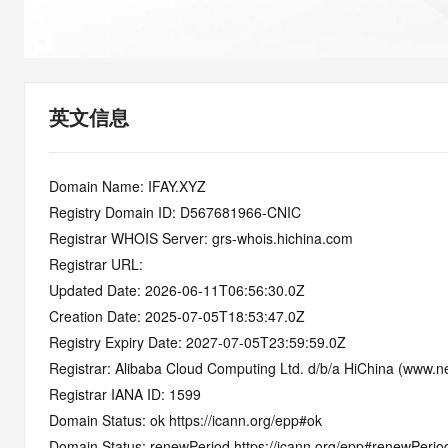
快速部署 Dify，高效搭建 
迁移与运维管理
10 分钟在聊天系统中增加
专有云
英文信息
Domain Name: IFAY.XYZ
Registry Domain ID: D567681966-CNIC
Registrar WHOIS Server: grs-whois.hichina.com
Registrar URL:
Updated Date: 2026-06-11T06:56:30.0Z
Creation Date: 2025-07-05T18:53:47.0Z
Registry Expiry Date: 2027-07-05T23:59:59.0Z
Registrar: Alibaba Cloud Computing Ltd. d/b/a HiChina (www.ne
Registrar IANA ID: 1599
Domain Status: ok https://icann.org/epp#ok
Domain Status: renewPeriod https://icann.org/epp#renewPerio