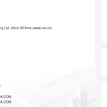
态智能体模型
旗舰 MoE 大模型，百万上下文与顶尖推理能力
图生视频，流
同享
万小智 AI 建站低至 15元/月
Qoder CN
AI 短剧/漫剧
云原生数据库 
快递物流查询
WordPress
成为服务伙
高校合作
点，立即开启云上创新
覆盖公网/内网、递归/权威、移动APP等全场景解析服务
送.CN域名，送备案服务码
基于千问大模型等，支持代码智能生成、研发智能问答
AI助力短剧
GLM-5.2
Wan2.7-T
Ubuntu
服务生态伙伴
视觉 Coding、空间感知、多模态思考等全面升级
1M上下文，专为长程任务能力而生
云工开物
企业应用
Works
Night Plan 支持 Qwen 3.8-Max
云原生大数据计算服务 MaxCompute
AI 办公
容器服务 Kub
NEW
Red Hat
30+ 款产品免费体验
Data Agent 驱动的一站式 Data+AI 开发治理平台
夜间 5 折，Qwen/Meoo/TokenPlan 客户专享
面向分析的企业级SaaS模式云数据仓库
AI智能应用
提供一站式管
科研合作
g Ltd. d/b/a HiChina (www.net.cn)
ERP
堂（旗舰版）
SUSE
智能客服
AI 应用构建
大模型原生
CRM
防护产品
2个月
自动承接线索
建站小程序
Qoder
大模型服务平台百炼-应用模版
OA 办公系统
HOT
NEW
面向真实软件
个人版上线、团队版降价；千问3.8-Max首发发尝鲜
丰富多元化的应用模版和解决方案
力提升
财税管理
模板建站
万有无界
大模型服务平台百炼-智能体
400电话
定制建站
的模型效果
灵活可视化地构建企业级 Agent
方案
广告营销
模板小程序
秒悟
人工智能平台 PAI
定制小程序
云端极速 AI 
新一代 AI 视频生成模型，深度适配广告营销等场景
AI Native 的算法工程平台，一站式完成建模、训练、推理服务部署
d
APP 开发
NA.COM
建站系统
NA.COM