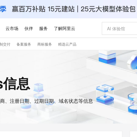
云市场
伙伴
服务
了解阿里云
制交付
备案服务
商标服务
精选云产品
AI 特惠
数据与 API
成为产品伙伴
企业增值服务
最佳实践
价格计算器
AI 场景体
基础软件
产品伙伴合
阿里云认证
市场活动
配置报价
大模型
自助选配和估算价格
新方式
睿译宝，AI翻译排版一步到位
智启 AI 普惠权益
产品生态集成认证中心
企业支持计划
云上春晚
域名与网站
千问官方 MaaS 平台，为开发者和 Agent 而生，新用户赠送 1 亿 + tokens 额度
Qwen Aud
AI Coding
阿里云Maa
2026 阿里云
云服务器 E
为企业打
数据集
Windows
大模型认证
模型
NEW
NEW
交付可用成果
值低价云产品抢先购
上传文档即自动完成翻译和格式还原
至高享 1亿+免费 tokens，加速 Al 应用落地
提供智能易用的域名与建站服务
智能编程，一键
安全可靠、
is信息
产品生态伙伴
专家技术服务
云上奥运之旅
弹性计算合作
阿里云中企出
手机三要素
宝塔 Linux
全部认证
价格优势
有专属领域专家
GLM-5.2：长任务时代开源旗舰模型
阿里云 OPC 创新助力计划
千问大模型
即刻拥有 DeepS
AI 电商营销
对象存储 O
大模型
产品生态伙伴工作台
企业增值服务台
云栖战略参考
云存储合作计
云栖大会
身份实名认证
CentOS
训练营
推动算力普惠，释放技术红利
最高返9万
多领域专家智能体,一键组建 AI 虚拟交付团队
快速构建应用程序和网站，即刻迈出上云第一步
至高百万元 Token 补贴，加速一人公司成长
多元化、高性能、安全可靠的大模型服务
真正可用的 1M 上下文,一次完成代码全链路开发
轻松解锁专属 Dee
从图文生成到
云上的中国
数据库合作计
活动全景
短信
Docker
图片和
商、注册日期、过期日期、域名状态等信息
站式影视创作平台
Hermes Agent，打造自进化智能体
Token Plan 模型订阅计划
数字证书管理服务（原SSL证书）
5 分钟轻松部署
AI 广告创作
无影云电脑
企业成长
NEW
信息公告
看见新力量
云网络合作计
OCR 文字识别
JAVA
证享300元代金券
可视化编排打通从文字构思到成片全链路闭环
全托管，含MySQL、PostgreSQL、SQL Server、MariaDB多引擎
自主进化，持久记忆，越用越聪明
Qwen3.8-Max 首发尝鲜，限时加量 10 倍，夜间低至2折
实现全站HTTPS，呈现可信的WEB访问
图文、视频一
随时随地安
Kimi-K3
HappyHors
NEW
魔搭 Mode
loud
服务实践
官网公告
Kimi 最新旗舰模型，长程编程与推理利器
让文字生成流
金融模力时刻
Salesforce O
版
发票查验
全能环境
Claude Code + GStack 打造工程团队
千问办公，限时限量积分加倍
Qoder
低代码高效构
AI 建站
短信服务
型
NEW
作计划
计划
创新中心
魔搭 ModelSc
健康状态
理服务
让AI从“聊天伙伴”进化为能干活的“数字员工”
安装技能 GStack，拥有专属 AI 工程团队
你的AI工作搭子，覆盖日常办公高频场景
面向真实软件的智能体编程平台
0 代码专业建
客户案例
天气预报查询
操作系统
Deepseek-v4-pro
HappyHors
态合作计划