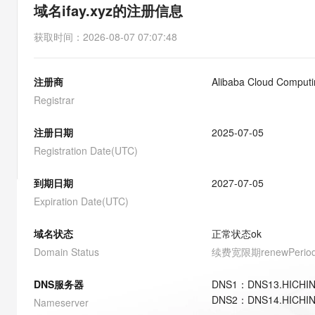
存储
天池大赛
能看、能想、能动手的多模
域名ifay.xyz的注册信息
云解析DNS
解决方案免费试用 新老
电子合同
最高领取价值200元试用
安全
网络与CDN
AI 算法大赛
Qwen3-VL-Plus
获取时间
：
2026-08-07 07:07:48
畅捷通
大数据开发治理平台 Data
AI 产品 免费试用
网络
安全
云开发大赛
Tableau 订阅
1亿+ 大模型 tokens 和 
注册商
Alibaba Cloud Computin
可观测
入门学习赛
中间件
AI空中课堂在线直播课
云防火墙
140+云产品 免费试用
Registrar
大模型服务
上云与迁云
云原生的云上边界网络安全
产品新客免费试用，最长1
数据库
生态解决方案
注册日期
2025-07-05
千问AI平台-Token Plan
企业出海
大模型ACA认证体验
大数据计算
Registration Date(UTC)
助力企业全员 AI 认知与能
行业生态解决方案
政企业务
媒体服务
千问AI平台-模型体验
到期日期
2027-07-05
开发者生态解决方案
在线体验全尺寸、多种模态
Expiration Date(UTC)
企业服务与云通信
AI 开发和 AI 应用解决
Happy 系列大模型
域名与网站
域名状态
正常状态
ok
Domain Status
续费宽限期
renewPerio
终端用户计算
DNS服务器
DNS
1
：
DNS13.HICHI
Serverless
大模型解决方案
DNS
2
：
DNS14.HICHI
Nameserver
开发工具