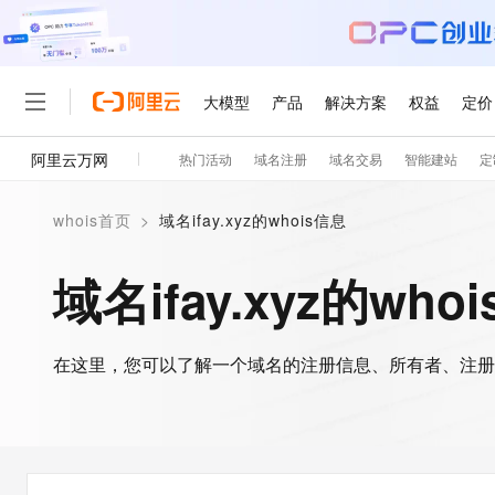
大模型
产品
解决方案
权益
定价
阿里云万网
热门活动
域名注册
域名交易
智能建站
定
大模型
产品
解决方案
权益
定价
云市场
伙伴
服务
了解阿里云
精选产品
精选解决方案
普惠上云
产品定价
精选商城
成为销售伙伴
售前咨询
为什么选择阿里云
千问AI平台
whois首页
>
域名ifay.xyz的whois信息
了解云产品的定价详情
大模型服务平台百炼
千问办公，解锁你的工作
普惠上云 官方力荐
分销伙伴
在线服务
网站建设
什么是云计算
大
大模型服务与应用平台
企业级Agent产品，直接
云服务器38元/年起，超
域名ifay.xyz的who
咨询伙伴
多端小程序
技术领先
云上成本管理
售后服务
轻量应用服务器
Agency Agents：拥
官方推荐返现计划
大模型
精选产品
精选解决方案
Salesforce 国际版订阅
稳定可靠
管理和优化成本
推荐新用户得奖励，单订单
销售伙伴合作计划
自助服务
友盟天域
安全合规
人工智能与机器学习
AI
文本生成
在这里，您可以了解一个域名的注册信息、所有者、注册
云数据库 RDS
HappyHorse 打造一
云工开物
无影生态合作计划
在线服务
观测云
分析师报告
高校专属算力普惠，学生认
计算
互联网应用开发
Qwen3.8-Max
HOT
Salesforce On Alibaba C
工单服务
智能体时代全能旗舰模型
Tuya 物联网平台阿里云
研究报告与白皮书
人工智能平台 PAI
快速拥有专属 OpenClaw
大模
Consulting Partner 合
大数据
容器
免费试用
短信专区
一站式AI开发、训练和推
蓝凌 OA
Qwen3.7-Plus
AI 大模型销售与服务生
现代化应用