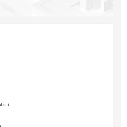
AI 应用
10分钟微调：让0.6B模型媲美235B模
多模态数据信
型
依托云原生高可用架构,实现Dify私有化部署
用1%尺寸在特定领域达到大模型90%以上效果
一个 AI 助手
超强辅助，Bol
即刻拥有 DeepSeek-R1 满血版
在企业官网、通讯软件中为客户提供 AI 客服
多种方案随心选，轻松解锁专属 DeepSeek
t.cn)
d