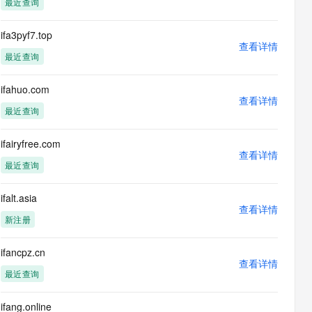
最近查询
息提取
与 AI 智能体进行实时音视频通话
从文本、图片、视频中提取结构化的属性信息
构建支持视频理解的 AI 音视频实时通话应用
ifa3pyf7.top
查看详情
t.diy 一步搞定创意建站
构建大模型应用的安全防护体系
最近查询
通过自然语言交互简化开发流程,全栈开发支持
通过阿里云安全产品对 AI 应用进行安全防护
ifahuo.com
查看详情
最近查询
ifairyfree.com
查看详情
最近查询
ifalt.asia
查看详情
新注册
ifancpz.cn
查看详情
最近查询
ifang.online