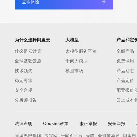
立即体验
information pertaining to Internet domain names registered by 
our customers. By using this service you are agreeing (1) not t
information presented here for any purpose other than determi
ownership of domain names, (2) not to store or reproduce this 
any way, (3) not to use any high-volume, automated, electroni
为什么选择阿里云
大模型
产品和定
to obtain data from this service. Abuse of this service is monit
什么是云计算
大模型服务平台
全部产品
actions in contravention of these terms will result in being per
全球基础设施
千问大模型
免费试用
blacklisted. All data is (c) CentralNic Ltd (https://www.centralni
技术领先
模型市场
产品动态
Access to the Whois and RDAP services is rate limited. For mo
稳定可靠
产品定价
information, visit https://centralnicregistry.com/policies/whois-g
安全合规
配置报价
分析师报告
云上成本
法律声明
Cookies政策
廉正举报
安全举报
阿里巴巴集团
淘宝网
千问AI平台
天猫
全球速卖通
阿里巴