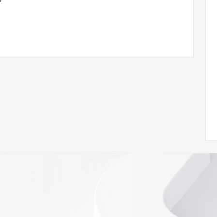
com
w.icann.org/wicf/
Z <<<
//icann.org/epp
RDAP: please visit
<
nal
 contain