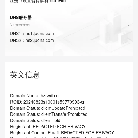
注册商设置暂停解析
clientHold
DNS服务器
Nameserver
DNS
1
：
ns1.judns.com
DNS
2
：
ns2.judns.com
英文信息
Domain Name: hzrwdb.cn
ROID: 20240823s10001s59770993-cn
Domain Status: clientUpdateProhibited
Domain Status: clientTransferProhibited
Domain Status: clientHold
Registrant: REDACTED FOR PRIVACY
Registrant Contact Email: REDACTED FOR PRIVACY