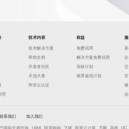
价
技术内容
权益
服
技术解决方案
免费试用
基
帮助文档
解决方案免费试用
企
开发者社区
高校计划
迁
天池大赛
推荐返现计划
官
器
阿里云认证
健
管理
信
联系我们
加入我们
巴国际交易市场
1688
阿里妈妈
飞猪
阿里云计算
万网
高德
UC