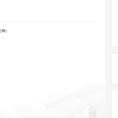
态智能体模型
旗舰 MoE 大模型，百万上下文与顶尖推理能力
图生视频，流
同享
万小智 AI 建站低至 15元/月
Qoder CN
AI 短剧/漫剧
云原生数据库 
快递物流查询
WordPress
成为服务伙
高校合作
点，立即开启云上创新
覆盖公网/内网、递归/权威、移动APP等全场景解析服务
送.CN域名，送备案服务码
基于千问大模型等，支持代码智能生成、研发智能问答
AI助力短剧
GLM-5.2
Wan2.7-T
Ubuntu
服务生态伙伴
视觉 Coding、空间感知、多模态思考等全面升级
1M上下文，专为长程任务能力而生
云工开物
企业应用
Works
Night Plan 支持 Qwen 3.8-Max
云原生大数据计算服务 MaxCompute
AI 办公
容器服务 Kub
NEW
Red Hat
30+ 款产品免费体验
Data Agent 驱动的一站式 Data+AI 开发治理平台
夜间 5 折，Qwen/Meoo/TokenPlan 客户专享
面向分析的企业级SaaS模式云数据仓库
AI智能应用
提供一站式管
科研合作
万网）
ERP
堂（旗舰版）
SUSE
智能客服
AI 应用构建
大模型原生
CRM
防护产品
2个月
自动承接线索
建站小程序
Qoder
大模型服务平台百炼-应用模版
OA 办公系统
HOT
NEW
面向真实软件
个人版上线、团队版降价；千问3.8-Max首发发尝鲜
丰富多元化的应用模版和解决方案
力提升
财税管理
模板建站
万有无界
大模型服务平台百炼-智能体
400电话
定制建站
的模型效果
灵活可视化地构建企业级 Agent
方案
广告营销
模板小程序
秒悟
人工智能平台 PAI
定制小程序
云端极速 AI 
新一代 AI 视频生成模型，深度适配广告营销等场景
AI Native 的算法工程平台，一站式完成建模、训练、推理服务部署
APP 开发
建站系统