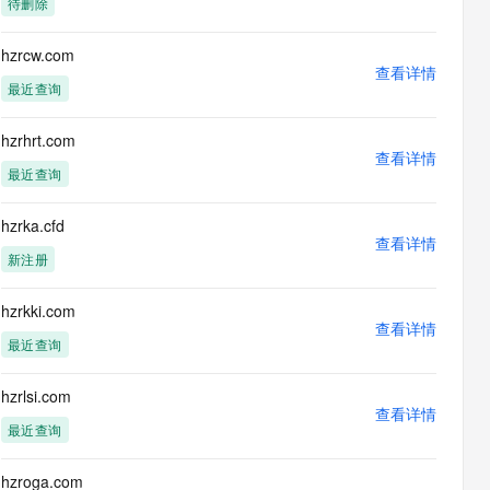
待删除
息提取
与 AI 智能体进行实时音视频通话
从文本、图片、视频中提取结构化的属性信息
构建支持视频理解的 AI 音视频实时通话应用
hzrcw.com
查看详情
t.diy 一步搞定创意建站
构建大模型应用的安全防护体系
最近查询
通过自然语言交互简化开发流程,全栈开发支持
通过阿里云安全产品对 AI 应用进行安全防护
hzrhrt.com
查看详情
最近查询
hzrka.cfd
查看详情
新注册
hzrkki.com
查看详情
最近查询
hzrlsi.com
查看详情
最近查询
hzroga.com