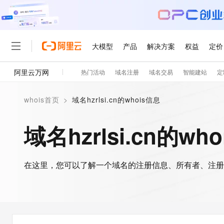
大模型
产品
解决方案
权益
定价
阿里云万网
热门活动
域名注册
域名交易
智能建站
定
大模型
产品
解决方案
权益
定价
云市场
伙伴
服务
了解阿里云
精选产品
精选解决方案
普惠上云
产品定价
精选商城
成为销售伙伴
售前咨询
为什么选择阿里云
千问AI平台
whois首页
>
域名hzrlsi.cn的whois信息
了解云产品的定价详情
大模型服务平台百炼
千问办公，解锁你的工作
普惠上云 官方力荐
分销伙伴
在线服务
网站建设
什么是云计算
大
大模型服务与应用平台
企业级Agent产品，直接
云服务器38元/年起，超
域名hzrlsi.cn的wh
咨询伙伴
多端小程序
技术领先
云上成本管理
售后服务
轻量应用服务器
Agency Agents：拥
官方推荐返现计划
大模型
精选产品
精选解决方案
Salesforce 国际版订阅
稳定可靠
管理和优化成本
推荐新用户得奖励，单订单
销售伙伴合作计划
自助服务
友盟天域
安全合规
人工智能与机器学习
AI
文本生成
在这里，您可以了解一个域名的注册信息、所有者、注册
云数据库 RDS
HappyHorse 打造一
云工开物
无影生态合作计划
在线服务
观测云
分析师报告
高校专属算力普惠，学生认
计算
互联网应用开发
Qwen3.8-Max
HOT
Salesforce On Alibaba C
工单服务
智能体时代全能旗舰模型
Tuya 物联网平台阿里云
研究报告与白皮书
人工智能平台 PAI
快速拥有专属 OpenClaw
大模
Consulting Partner 合
大数据
容器
免费试用
短信专区
一站式AI开发、训练和推
蓝凌 OA
Qwen3.7-Plus
AI 大模型销售与服务生
现代化应用