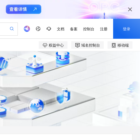
文档
备案
控制台
注册
登录
权益中心
域名控制台
移动端
验
作计划
器
AI 活动
专业服务
服务伙伴合作计划
开发者社区
加入我们
产品动态
服务平台百炼
阿里云 OPC 创新助力计划
一站式生成采购清单，支持单品或批量购买
io：打造专属 AI 语音助手
S产品伙伴计划（繁花）
峰会
CS
造的大模型服务与应用开发平台
一句话生成原生可编辑精美 PPT 文稿
AI 生产力先锋
Al MaaS 服务伙伴赋能合作
域名
博文
Careers
至高可申请百万元
Qwen3.8-Max 模型上线
开启高性价比 AI 编程新体验
弹性可伸缩的云计算服务
Qwen-Audio-3.0-Realtime 端到端实时语音角色扮演
输入一句话想法, 轻松生成专业的 PPT
先锋实践拓展 AI 生产力的边界
Token 补贴，五大权
计划
海大会
伙伴信用分合作计划
商标
问答
社会招聘
益加速 OPC 成功
eek-V4-Pro
SS
一键部署幻兽帕鲁游戏服务器
飞天发布时刻
HOT
Open Search 向量检索版支
划
备案
电子书
校园招聘
pSeek-V4-Pro
视频创作，一键激活电商全链路生产力
稳定、安全、高性价比、高性能的云存储服务
一键购买专属联机服务器，轻松开启游戏
所见，即是所愿
持视频检索 Pipeline 功能
更多支持
划
公司注册
镜像站
视频生成
语音识别与合成
专属 QwenPaw
漫剧工坊：一站式动画创作平台
AI 实训营
HOT
应用身份服务 (IDaaS)
合作伙伴培训与认证
划
上云迁移
站生成，高效打造优质广告素材
全接入的云上超级电脑
从聊天伙伴进化为能主动干活的本地数字员工
快速生产连贯的高质量长漫剧
从基础到进阶，Agent 创客手把手教你
OpenClaw 管理能力上线
e-1.1-T2V
Qwen3-TTS-Flash
lScope
我要反馈
查询合作伙伴
畅细腻的高质量视频
离线语音合成大模型，多语言方言自适应，低延迟高稳定
n Alibaba Cloud ISV 合作
代维服务
建企业门户网站
10 分钟搭建微信、支付宝小程序
MaxCompute MaxFrame 提
创新加速
ope
登录合作伙伴管理后台
我要建议
站，无忧落地极速上线
以可视化方式快速构建移动和 PC 门户网站
国内短信简单易用，安全可靠，秒级触达，全球覆盖200+国家和地区。
高效部署网站，快速应用到小程序
供自动弹性内存功能
e-1.1-I2V
Cosyvoice-V3-Flash