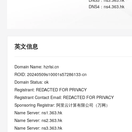
DNS
3
：
ns3.363.hk
快速部署 Dify，高效搭建 
DNS
4
：
ns4.363.hk
迁移与运维管理
10 分钟在聊天系统中增加
专有云
英文信息
Domain Name: hzrlsi.cn
ROID: 20240509s10001s57286133-cn
Domain Status: ok
Registrant: REDACTED FOR PRIVACY
Registrant Contact Email: REDACTED FOR PRIVACY
Sponsoring Registrar: 阿里云计算有限公司（万网）
Name Server: ns1.363.hk
Name Server: ns2.363.hk
Name Server: ns3.363.hk