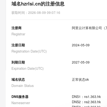
存储
天池大赛
能看、能想、能动手的多模
域名hzrlsi.cn的注册信息
云解析DNS
解决方案免费试用 新老
电子合同
最高领取价值200元试用
安全
网络与CDN
AI 算法大赛
Qwen3-VL-Plus
获取时间
：
2026-08-09 09:07:16
畅捷通
大数据开发治理平台 Data
AI 产品 免费试用
网络
安全
云开发大赛
Tableau 订阅
1亿+ 大模型 tokens 和 
注册商
阿里云计算有限公司（
可观测
入门学习赛
中间件
AI空中课堂在线直播课
云防火墙
140+云产品 免费试用
Registrar
大模型服务
上云与迁云
云原生的云上边界网络安全
产品新客免费试用，最长1
数据库
生态解决方案
注册日期
2024-05-09
千问AI平台-Token Plan
企业出海
大模型ACA认证体验
大数据计算
Registration Date(UTC)
助力企业全员 AI 认知与能
行业生态解决方案
政企业务
媒体服务
千问AI平台-模型体验
到期日期
2027-05-09
开发者生态解决方案
在线体验全尺寸、多种模态
Expiration Date(UTC)
企业服务与云通信
AI 开发和 AI 应用解决
Happy 系列大模型
域名与网站
域名状态
正常状态
ok
Domain Status
终端用户计算
DNS服务器
DNS
1
：
ns1.363.hk
Serverless
大模型解决方案
DNS
2
：
ns2.363.hk
Nameserver
开发工具