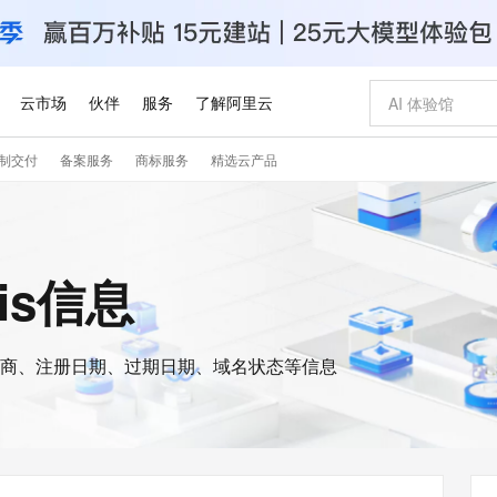
云市场
伙伴
服务
了解阿里云
制交付
备案服务
商标服务
精选云产品
AI 特惠
数据与 API
成为产品伙伴
企业增值服务
最佳实践
价格计算器
AI 场景体
基础软件
产品伙伴合
阿里云认证
市场活动
配置报价
大模型
自助选配和估算价格
新方式
睿译宝，AI翻译排版一步到位
智启 AI 普惠权益
产品生态集成认证中心
企业支持计划
云上春晚
域名与网站
千问官方 MaaS 平台，为开发者和 Agent 而生，新用户赠送 1 亿 + tokens 额度
Qwen Aud
AI Coding
阿里云Maa
2026 阿里云
云服务器 E
为企业打
数据集
Windows
大模型认证
模型
NEW
NEW
交付可用成果
值低价云产品抢先购
上传文档即自动完成翻译和格式还原
至高享 1亿+免费 tokens，加速 Al 应用落地
提供智能易用的域名与建站服务
智能编程，一键
安全可靠、
ois信息
产品生态伙伴
专家技术服务
云上奥运之旅
弹性计算合作
阿里云中企出
手机三要素
宝塔 Linux
全部认证
价格优势
有专属领域专家
GLM-5.2：长任务时代开源旗舰模型
阿里云 OPC 创新助力计划
千问大模型
即刻拥有 DeepS
AI 电商营销
对象存储 O
大模型
产品生态伙伴工作台
企业增值服务台
云栖战略参考
云存储合作计
云栖大会
身份实名认证
CentOS
训练营
推动算力普惠，释放技术红利
最高返9万
多领域专家智能体,一键组建 AI 虚拟交付团队
快速构建应用程序和网站，即刻迈出上云第一步
至高百万元 Token 补贴，加速一人公司成长
多元化、高性能、安全可靠的大模型服务
真正可用的 1M 上下文,一次完成代码全链路开发
轻松解锁专属 Dee
从图文生成到
云上的中国
数据库合作计
活动全景
短信
Docker
图片和
商、注册日期、过期日期、域名状态等信息
站式影视创作平台
Hermes Agent，打造自进化智能体
Token Plan 模型订阅计划
数字证书管理服务（原SSL证书）
5 分钟轻松部署
AI 广告创作
无影云电脑
企业成长
NEW
信息公告
看见新力量
云网络合作计
OCR 文字识别
JAVA
证享300元代金券
可视化编排打通从文字构思到成片全链路闭环
全托管，含MySQL、PostgreSQL、SQL Server、MariaDB多引擎
自主进化，持久记忆，越用越聪明
Qwen3.8-Max 首发尝鲜，限时加量 10 倍，夜间低至2折
实现全站HTTPS，呈现可信的WEB访问
图文、视频一
随时随地安
Kimi-K3
HappyHors
NEW
魔搭 Mode
loud
服务实践
官网公告
Kimi 最新旗舰模型，长程编程与推理利器
让文字生成流
金融模力时刻
Salesforce O
版
发票查验
全能环境
Claude Code + GStack 打造工程团队
千问办公，限时限量积分加倍
Qoder
低代码高效构
AI 建站
短信服务
型
NEW
作计划
计划
创新中心
魔搭 ModelSc
健康状态
理服务
让AI从“聊天伙伴”进化为能干活的“数字员工”
安装技能 GStack，拥有专属 AI 工程团队
你的AI工作搭子，覆盖日常办公高频场景
面向真实软件的智能体编程平台
0 代码专业建
客户案例
天气预报查询
操作系统
Deepseek-v4-pro
HappyHors
态合作计划