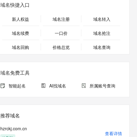
安全
畅自然，细节丰富
高表现力语音合成大模型，语音克隆听感自然
我要投诉
PolarDB
域名快捷入口
上云场景组合购
Milvus 弹性伸缩功能新增节
伴
漫剧创作，剧本、分镜、视频高效生成
100%兼容MySQL、PostgreSQL，兼容Oracle，支持集中和分布式
覆盖90%+业务场景，专享组合折扣价
点支持范围
2V
VPN
Fun-ASR
新人权益
域名注册
域名转入
文戏情感细腻自然，动作戏激烈拳拳到肉，实现更强表演能力
支持中英文自由切换，具备更强的噪声鲁棒性
ernetes 版 ACK
云聚AI 严选权益
AI 原生数据库服务发布
SSL 证书
，一键激活高效办公新体验
理容器应用的 K8s 服务
精选AI产品，从模型到应用全链提效
Agent 数据网关
域名续费
一口价
域名抢注
堡垒机
AI 用量加速计划
云原生数据库 PolarDB
应用
域名回购
价格总览
防火墙
域名查询
、识别商机，让客服更高效、服务更出色。
新老同享，达量后返
Agentic Database 发布
千问办公
主机安全
NEW
的智能体编程平台
一站式AI生产力平台
域名免费工具
AI 应用及服务市场
伶鹊
企业级人与Agent协作平台，接入和调度多个数字员工
智能客服平台，对话机器人、对话分析、智能外呼
智能起名
AI找域名
所属账号查询
AI 应用
大模型服务平台百炼 - 全妙
大模型
应用创作平台
多模态内容创作工具，已接入 DeepSeek
自然语言处理
推荐域名
数据标注
hzrckj.com.cn
机器学习
查看详情