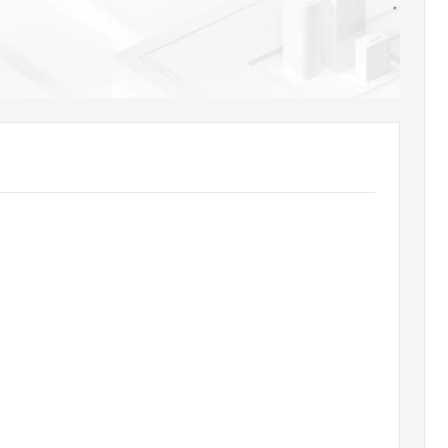
AI 应用
10分钟微调：让0.6B模型媲美235B模
多模态数据信
型
依托云原生高可用架构,实现Dify私有化部署
用1%尺寸在特定领域达到大模型90%以上效果
一个 AI 助手
超强辅助，Bol
即刻拥有 DeepSeek-R1 满血版
在企业官网、通讯软件中为客户提供 AI 客服
多种方案随心选，轻松解锁专属 DeepSeek