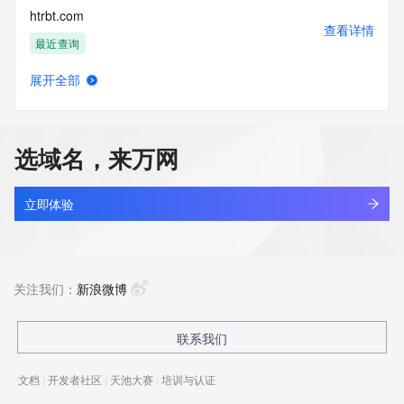
htrbt.com
查看详情
最近查询
展开全部
htrerrd.cn
查看详情
最近查询
选域名，来万网
htrfiea.cn
查看详情
最近查询
立即体验
htrhrsw.asia
查看详情
新注册
关注我们：
新浪微博
htrod.com
联系我们
查看详情
最近查询
文档
|
开发者社区
|
天池大赛
|
培训与认证