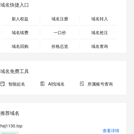
安全
畅自然，细节丰富
高表现力语音合成大模型，语音克隆听感自然
我要投诉
PolarDB
域名快捷入口
上云场景组合购
Milvus 弹性伸缩功能新增节
伴
漫剧创作，剧本、分镜、视频高效生成
100%兼容MySQL、PostgreSQL，兼容Oracle，支持集中和分布式
覆盖90%+业务场景，专享组合折扣价
点支持范围
2V
VPN
Fun-ASR
新人权益
域名注册
域名转入
文戏情感细腻自然，动作戏激烈拳拳到肉，实现更强表演能力
支持中英文自由切换，具备更强的噪声鲁棒性
ernetes 版 ACK
云聚AI 严选权益
AI 原生数据库服务发布
SSL 证书
，一键激活高效办公新体验
理容器应用的 K8s 服务
精选AI产品，从模型到应用全链提效
Agent 数据网关
域名续费
一口价
域名抢注
堡垒机
AI 用量加速计划
云原生数据库 PolarDB
应用
域名回购
价格总览
防火墙
域名查询
、识别商机，让客服更高效、服务更出色。
新老同享，达量后返
Agentic Database 发布
千问办公
主机安全
NEW
的智能体编程平台
一站式AI生产力平台
域名免费工具
AI 应用及服务市场
伶鹊
企业级人与Agent协作平台，接入和调度多个数字员工
智能客服平台，对话机器人、对话分析、智能外呼
智能起名
AI找域名
所属账号查询
AI 应用
大模型服务平台百炼 - 全妙
大模型
应用创作平台
多模态内容创作工具，已接入 DeepSeek
自然语言处理
推荐域名
数据标注
hsj1130.top
机器学习
查看详情