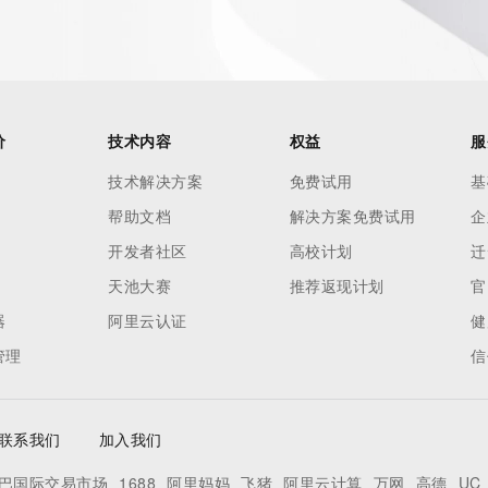
our
o use any
ning
data in
c processes
价
技术内容
权益
服
ored and
技术解决方案
免费试用
基
manently
帮助文档
解决方案免费试用
企
cregistry.com)
开发者社区
高校计划
迁
re
天池大赛
推荐返现计划
官
uidance.
器
阿里云认证
健
管理
信
联系我们
加入我们
巴国际交易市场
1688
阿里妈妈
飞猪
阿里云计算
万网
高德
UC