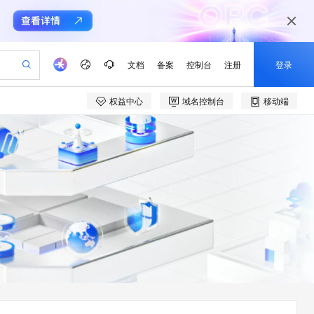
文档
备案
控制台
注册
登录
权益中心
域名控制台
移动端
验
作计划
器
AI 活动
专业服务
服务伙伴合作计划
开发者社区
加入我们
产品动态
服务平台百炼
阿里云 OPC 创新助力计划
一站式生成采购清单，支持单品或批量购买
io：打造专属 AI 语音助手
S产品伙伴计划（繁花）
峰会
CS
造的大模型服务与应用开发平台
一句话生成原生可编辑精美 PPT 文稿
AI 生产力先锋
Al MaaS 服务伙伴赋能合作
域名
博文
Careers
至高可申请百万元
Qwen3.8-Max 模型上线
开启高性价比 AI 编程新体验
弹性可伸缩的云计算服务
Qwen-Audio-3.0-Realtime 端到端实时语音角色扮演
输入一句话想法, 轻松生成专业的 PPT
先锋实践拓展 AI 生产力的边界
Token 补贴，五大权
计划
海大会
伙伴信用分合作计划
商标
问答
社会招聘
益加速 OPC 成功
eek-V4-Pro
SS
一键部署幻兽帕鲁游戏服务器
飞天发布时刻
HOT
Open Search 向量检索版支
划
备案
电子书
校园招聘
pSeek-V4-Pro
视频创作，一键激活电商全链路生产力
稳定、安全、高性价比、高性能的云存储服务
一键购买专属联机服务器，轻松开启游戏
所见，即是所愿
持视频检索 Pipeline 功能
更多支持
划
公司注册
镜像站
视频生成
语音识别与合成
专属 QwenPaw
漫剧工坊：一站式动画创作平台
AI 实训营
HOT
应用身份服务 (IDaaS)
合作伙伴培训与认证
划
上云迁移
站生成，高效打造优质广告素材
全接入的云上超级电脑
从聊天伙伴进化为能主动干活的本地数字员工
快速生产连贯的高质量长漫剧
从基础到进阶，Agent 创客手把手教你
OpenClaw 管理能力上线
e-1.1-T2V
Qwen3-TTS-Flash
lScope
我要反馈
查询合作伙伴
畅细腻的高质量视频
离线语音合成大模型，多语言方言自适应，低延迟高稳定
n Alibaba Cloud ISV 合作
代维服务
建企业门户网站
10 分钟搭建微信、支付宝小程序
MaxCompute MaxFrame 提
创新加速
ope
登录合作伙伴管理后台
我要建议
站，无忧落地极速上线
以可视化方式快速构建移动和 PC 门户网站
国内短信简单易用，安全可靠，秒级触达，全球覆盖200+国家和地区。
高效部署网站，快速应用到小程序
供自动弹性内存功能
e-1.1-I2V
Cosyvoice-V3-Flash