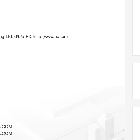
态智能体模型
旗舰 MoE 大模型，百万上下文与顶尖推理能力
图生视频，流
同享
万小智 AI 建站低至 15元/月
Qoder CN
AI 短剧/漫剧
云原生数据库 
快递物流查询
WordPress
成为服务伙
高校合作
点，立即开启云上创新
覆盖公网/内网、递归/权威、移动APP等全场景解析服务
送.CN域名，送备案服务码
基于千问大模型等，支持代码智能生成、研发智能问答
AI助力短剧
GLM-5.2
Wan2.7-T
Ubuntu
服务生态伙伴
视觉 Coding、空间感知、多模态思考等全面升级
1M上下文，专为长程任务能力而生
云工开物
企业应用
Works
Night Plan 支持 Qwen 3.8-Max
云原生大数据计算服务 MaxCompute
AI 办公
容器服务 Kub
NEW
Red Hat
30+ 款产品免费体验
Data Agent 驱动的一站式 Data+AI 开发治理平台
夜间 5 折，Qwen/Meoo/TokenPlan 客户专享
面向分析的企业级SaaS模式云数据仓库
AI智能应用
提供一站式管
科研合作
g Ltd. d/b/a HiChina (www.net.cn)
ERP
堂（旗舰版）
SUSE
智能客服
AI 应用构建
大模型原生
CRM
防护产品
2个月
自动承接线索
建站小程序
Qoder
大模型服务平台百炼-应用模版
OA 办公系统
HOT
NEW
面向真实软件
个人版上线、团队版降价；千问3.8-Max首发发尝鲜
丰富多元化的应用模版和解决方案
力提升
财税管理
模板建站
万有无界
大模型服务平台百炼-智能体
400电话
定制建站
的模型效果
灵活可视化地构建企业级 Agent
方案
广告营销
模板小程序
秒悟
人工智能平台 PAI
定制小程序
云端极速 AI 
新一代 AI 视频生成模型，深度适配广告营销等场景
AI Native 的算法工程平台，一站式完成建模、训练、推理服务部署
APP 开发
A.COM
建站系统
A.COM