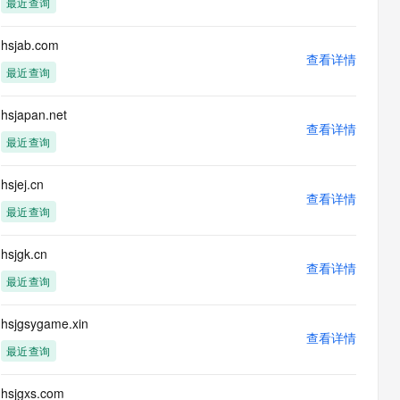
最近查询
息提取
与 AI 智能体进行实时音视频通话
从文本、图片、视频中提取结构化的属性信息
构建支持视频理解的 AI 音视频实时通话应用
hsjab.com
查看详情
t.diy 一步搞定创意建站
构建大模型应用的安全防护体系
最近查询
通过自然语言交互简化开发流程,全栈开发支持
通过阿里云安全产品对 AI 应用进行安全防护
hsjapan.net
查看详情
最近查询
hsjej.cn
查看详情
最近查询
hsjgk.cn
查看详情
最近查询
hsjgsygame.xin
查看详情
最近查询
hsjgxs.com