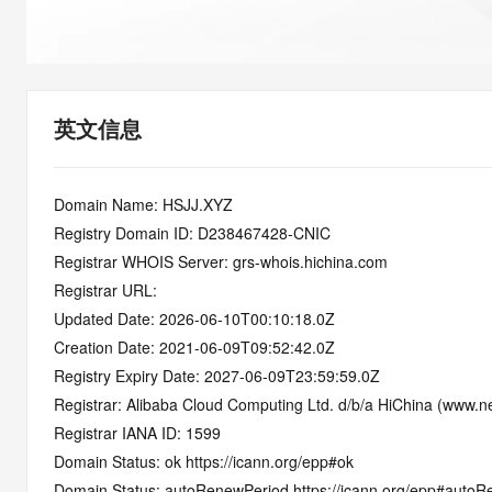
快速部署 Dify，高效搭建 
迁移与运维管理
10 分钟在聊天系统中增加
专有云
英文信息
Domain Name: HSJJ.XYZ
Registry Domain ID: D238467428-CNIC
Registrar WHOIS Server: grs-whois.hichina.com
Registrar URL:
Updated Date: 2026-06-10T00:10:18.0Z
Creation Date: 2021-06-09T09:52:42.0Z
Registry Expiry Date: 2027-06-09T23:59:59.0Z
Registrar: Alibaba Cloud Computing Ltd. d/b/a HiChina (www.ne
Registrar IANA ID: 1599
Domain Status: ok https://icann.org/epp#ok
Domain Status: autoRenewPeriod https://icann.org/epp#auto