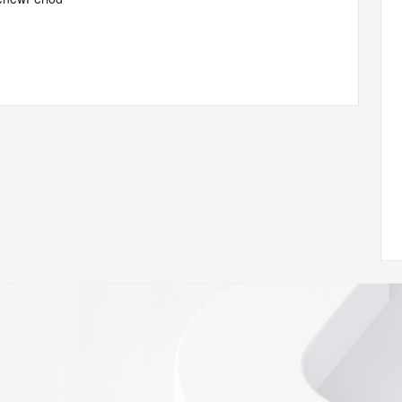
com
w.icann.org/wicf/
Z <<<
//icann.org/epp
RDAP: please visit
<
nal
 contain