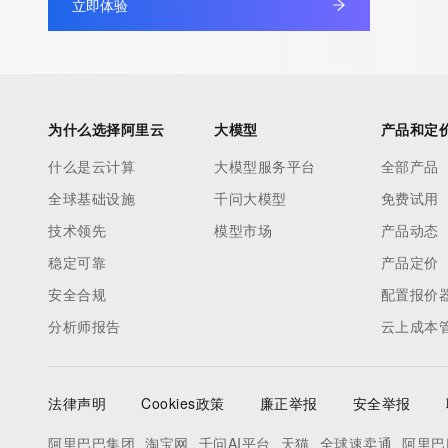
立即体验
information pertaining to Internet domain names registered by 
our customers. By using this service you are agreeing (1) not t
information presented here for any purpose other than determi
ownership of domain names, (2) not to store or reproduce this 
any way, (3) not to use any high-volume, automated, electroni
为什么选择阿里云
大模型
产品和定
to obtain data from this service. Abuse of this service is monit
什么是云计算
大模型服务平台
全部产品
actions in contravention of these terms will result in being per
全球基础设施
千问大模型
免费试用
blacklisted. All data is (c) CentralNic Ltd (https://www.centralni
技术领先
模型市场
产品动态
Access to the Whois and RDAP services is rate limited. For mo
稳定可靠
产品定价
information, visit https://centralnicregistry.com/policies/whois-g
安全合规
配置报价
分析师报告
云上成本
法律声明
Cookies政策
廉正举报
安全举报
阿里巴巴集团
淘宝网
千问AI平台
天猫
全球速卖通
阿里巴