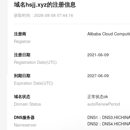
存储
天池大赛
能看、能想、能动手的多模
域名hsjj.xyz的注册信息
云解析DNS
解决方案免费试用 新老
电子合同
最高领取价值200元试用
安全
网络与CDN
AI 算法大赛
Qwen3-VL-Plus
获取时间
：
2026-08-08 07:44:16
畅捷通
大数据开发治理平台 Data
AI 产品 免费试用
网络
安全
云开发大赛
Tableau 订阅
1亿+ 大模型 tokens 和 
注册商
Alibaba Cloud Computin
可观测
入门学习赛
中间件
AI空中课堂在线直播课
云防火墙
140+云产品 免费试用
Registrar
大模型服务
上云与迁云
云原生的云上边界网络安全
产品新客免费试用，最长1
数据库
生态解决方案
注册日期
2021-06-09
千问AI平台-Token Plan
企业出海
大模型ACA认证体验
大数据计算
Registration Date(UTC)
助力企业全员 AI 认知与能
行业生态解决方案
政企业务
媒体服务
千问AI平台-模型体验
到期日期
2027-06-09
开发者生态解决方案
在线体验全尺寸、多种模态
Expiration Date(UTC)
企业服务与云通信
AI 开发和 AI 应用解决
Happy 系列大模型
域名与网站
域名状态
正常状态
ok
Domain Status
autoRenewPeriod
终端用户计算
DNS服务器
DNS
1
：
DNS3.HICHIN
Serverless
大模型解决方案
DNS
2
：
DNS4.HICHIN
Nameserver
开发工具