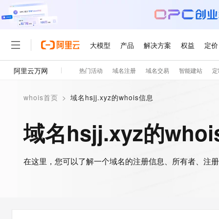
大模型
产品
解决方案
权益
定价
阿里云万网
热门活动
域名注册
域名交易
智能建站
定
大模型
产品
解决方案
权益
定价
云市场
伙伴
服务
了解阿里云
精选产品
精选解决方案
普惠上云
产品定价
精选商城
成为销售伙伴
售前咨询
为什么选择阿里云
千问AI平台
whois首页
>
域名hsjj.xyz的whois信息
了解云产品的定价详情
大模型服务平台百炼
千问办公，解锁你的工作
普惠上云 官方力荐
分销伙伴
在线服务
网站建设
什么是云计算
大
大模型服务与应用平台
企业级Agent产品，直接
云服务器38元/年起，超
域名hsjj.xyz的who
咨询伙伴
多端小程序
技术领先
云上成本管理
售后服务
轻量应用服务器
Agency Agents：拥
官方推荐返现计划
大模型
精选产品
精选解决方案
Salesforce 国际版订阅
稳定可靠
管理和优化成本
推荐新用户得奖励，单订单
销售伙伴合作计划
自助服务
友盟天域
安全合规
人工智能与机器学习
AI
文本生成
在这里，您可以了解一个域名的注册信息、所有者、注册
云数据库 RDS
HappyHorse 打造一
云工开物
无影生态合作计划
在线服务
观测云
分析师报告
高校专属算力普惠，学生认
计算
互联网应用开发
Qwen3.8-Max
HOT
Salesforce On Alibaba C
工单服务
智能体时代全能旗舰模型
Tuya 物联网平台阿里云
研究报告与白皮书
人工智能平台 PAI
快速拥有专属 OpenClaw
大模
Consulting Partner 合
大数据
容器
免费试用
短信专区
一站式AI开发、训练和推
蓝凌 OA
Qwen3.7-Plus
AI 大模型销售与服务生
现代化应用