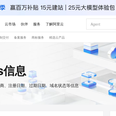
云市场
伙伴
服务
了解阿里云
制交付
备案服务
商标服务
精选云产品
AI 特惠
数据与 API
成为产品伙伴
企业增值服务
最佳实践
价格计算器
AI 场景体
基础软件
产品伙伴合
阿里云认证
市场活动
配置报价
大模型
自助选配和估算价格
新方式
睿译宝，AI翻译排版一步到位
智启 AI 普惠权益
产品生态集成认证中心
企业支持计划
云上春晚
域名与网站
千问官方 MaaS 平台，为开发者和 Agent 而生，新用户赠送 1 亿 + tokens 额度
Qwen Aud
AI Coding
阿里云Maa
2026 阿里云
云服务器 E
为企业打
数据集
Windows
大模型认证
模型
NEW
NEW
交付可用成果
值低价云产品抢先购
上传文档即自动完成翻译和格式还原
至高享 1亿+免费 tokens，加速 Al 应用落地
提供智能易用的域名与建站服务
智能编程，一键
安全可靠、
is信息
产品生态伙伴
专家技术服务
云上奥运之旅
弹性计算合作
阿里云中企出
手机三要素
宝塔 Linux
全部认证
价格优势
有专属领域专家
GLM-5.2：长任务时代开源旗舰模型
阿里云 OPC 创新助力计划
千问大模型
即刻拥有 DeepS
AI 电商营销
对象存储 O
大模型
产品生态伙伴工作台
企业增值服务台
云栖战略参考
云存储合作计
云栖大会
身份实名认证
CentOS
训练营
推动算力普惠，释放技术红利
最高返9万
多领域专家智能体,一键组建 AI 虚拟交付团队
快速构建应用程序和网站，即刻迈出上云第一步
至高百万元 Token 补贴，加速一人公司成长
多元化、高性能、安全可靠的大模型服务
真正可用的 1M 上下文,一次完成代码全链路开发
轻松解锁专属 Dee
从图文生成到
云上的中国
数据库合作计
活动全景
短信
Docker
图片和
商、注册日期、过期日期、域名状态等信息
站式影视创作平台
Hermes Agent，打造自进化智能体
Token Plan 模型订阅计划
数字证书管理服务（原SSL证书）
5 分钟轻松部署
AI 广告创作
无影云电脑
企业成长
NEW
信息公告
看见新力量
云网络合作计
OCR 文字识别
JAVA
证享300元代金券
可视化编排打通从文字构思到成片全链路闭环
全托管，含MySQL、PostgreSQL、SQL Server、MariaDB多引擎
自主进化，持久记忆，越用越聪明
Qwen3.8-Max 首发尝鲜，限时加量 10 倍，夜间低至2折
实现全站HTTPS，呈现可信的WEB访问
图文、视频一
随时随地安
Kimi-K3
HappyHors
NEW
魔搭 Mode
loud
服务实践
官网公告
Kimi 最新旗舰模型，长程编程与推理利器
让文字生成流
金融模力时刻
Salesforce O
版
发票查验
全能环境
Claude Code + GStack 打造工程团队
千问办公，限时限量积分加倍
Qoder
低代码高效构
AI 建站
短信服务
型
NEW
作计划
计划
创新中心
魔搭 ModelSc
健康状态
理服务
让AI从“聊天伙伴”进化为能干活的“数字员工”
安装技能 GStack，拥有专属 AI 工程团队
你的AI工作搭子，覆盖日常办公高频场景
面向真实软件的智能体编程平台
0 代码专业建
客户案例
天气预报查询
操作系统
Deepseek-v4-pro
HappyHors
态合作计划