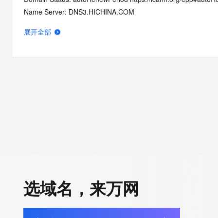
Name Server: DNS3.HICHINA.COM
Name Server: DNS4.HICHINA.COM
展开全部
DNSSEC: unsigned
Registrar Abuse Contact Email: domainabuse@service.aliyun.
Registrar Abuse Contact Phone: +86.95187
URL of the ICANN Whois Inaccuracy Complaint Form: https://ww
>>> Last update of WHOIS database: 2026-06-14T08:59:42.0
For more information on Whois status codes, please visit https:
>>> IMPORTANT INFORMATION ABOUT THE DEPLOYMENT OF 
https://www.centralnicregistry.com/support/information/rdap <<
The registration data available in this service is limited. Additio
选域名，来万网
data may be available at https://lookup.icann.org
The Whois and RDAP services are provided by CentralNic, and