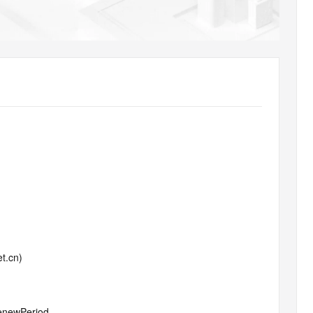
AI 应用
10分钟微调：让0.6B模型媲美235B模
多模态数据信
型
依托云原生高可用架构,实现Dify私有化部署
用1%尺寸在特定领域达到大模型90%以上效果
一个 AI 助手
超强辅助，Bol
即刻拥有 DeepSeek-R1 满血版
在企业官网、通讯软件中为客户提供 AI 客服
多种方案随心选，轻松解锁专属 DeepSeek
t.cn)
RenewPeriod