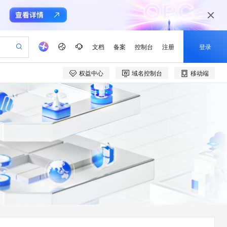
文档
备案
控制台
注册
登录
权益中心
域名控制台
移动端
验
作计划
器
AI 活动
专业服务
服务伙伴合作计划
开发者社区
加入我们
产品动态
服务平台百炼
阿里云 OPC 创新助力计划
一站式生成采购清单，支持单品或批量购买
io：打造专属 AI 语音助手
S产品伙伴计划（繁花）
峰会
CS
造的大模型服务与应用开发平台
一句话生成原生可编辑精美 PPT 文稿
AI 生产力先锋
Al MaaS 服务伙伴赋能合作
域名
博文
Careers
至高可申请百万元
Qwen3.8-Max 模型上线
开启高性价比 AI 编程新体验
弹性可伸缩的云计算服务
Qwen-Audio-3.0-Realtime 端到端实时语音角色扮演
输入一句话想法, 轻松生成专业的 PPT
先锋实践拓展 AI 生产力的边界
Token 补贴，五大权
计划
海大会
伙伴信用分合作计划
商标
问答
社会招聘
益加速 OPC 成功
eek-V4-Pro
SS
一键部署幻兽帕鲁游戏服务器
飞天发布时刻
HOT
Open Search 向量检索版支
划
备案
电子书
校园招聘
pSeek-V4-Pro
视频创作，一键激活电商全链路生产力
稳定、安全、高性价比、高性能的云存储服务
一键购买专属联机服务器，轻松开启游戏
所见，即是所愿
持视频检索 Pipeline 功能
更多支持
划
公司注册
镜像站
视频生成
语音识别与合成
专属 QwenPaw
漫剧工坊：一站式动画创作平台
AI 实训营
HOT
应用身份服务 (IDaaS)
合作伙伴培训与认证
划
上云迁移
站生成，高效打造优质广告素材
全接入的云上超级电脑
从聊天伙伴进化为能主动干活的本地数字员工
快速生产连贯的高质量长漫剧
从基础到进阶，Agent 创客手把手教你
OpenClaw 管理能力上线
e-1.1-T2V
Qwen3-TTS-Flash
lScope
我要反馈
查询合作伙伴
畅细腻的高质量视频
离线语音合成大模型，多语言方言自适应，低延迟高稳定
n Alibaba Cloud ISV 合作
代维服务
建企业门户网站
10 分钟搭建微信、支付宝小程序
MaxCompute MaxFrame 提
创新加速
ope
登录合作伙伴管理后台
我要建议
站，无忧落地极速上线
以可视化方式快速构建移动和 PC 门户网站
国内短信简单易用，安全可靠，秒级触达，全球覆盖200+国家和地区。
高效部署网站，快速应用到小程序
供自动弹性内存功能
e-1.1-I2V
Cosyvoice-V3-Flash