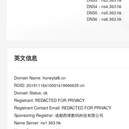
DNS
3
：
ns3.363.hk
快速部署 Dify，高效搭建 
DNS
4
：
ns4.363.hk
迁移与运维管理
DNS
5
：
ns5.363.hk
DNS
6
：
ns6.363.hk
10 分钟在聊天系统中增加
专有云
英文信息
Domain Name: honeytalk.cn
ROID: 20191116s10001s19066635-cn
Domain Status: ok
Registrant: REDACTED FOR PRIVACY
Registrant Contact Email: REDACTED FOR PRIVACY
Sponsoring Registrar: 成都西维数码科技有限公司
Name Server: ns1.363.hk