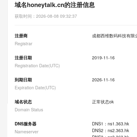
存储
天池大赛
能看、能想、能动手的多模
域名honeytalk.cn的注册信息
云解析DNS
解决方案免费试用 新老
电子合同
最高领取价值200元试用
安全
网络与CDN
AI 算法大赛
Qwen3-VL-Plus
获取时间
：
2026-08-08 09:32:37
畅捷通
大数据开发治理平台 Data
AI 产品 免费试用
网络
安全
云开发大赛
Tableau 订阅
1亿+ 大模型 tokens 和 
注册商
成都西维数码科技有限
可观测
入门学习赛
中间件
AI空中课堂在线直播课
云防火墙
140+云产品 免费试用
Registrar
大模型服务
上云与迁云
云原生的云上边界网络安全
产品新客免费试用，最长1
数据库
生态解决方案
注册日期
2019-11-16
千问AI平台-Token Plan
企业出海
大模型ACA认证体验
大数据计算
Registration Date(UTC)
助力企业全员 AI 认知与能
行业生态解决方案
政企业务
媒体服务
千问AI平台-模型体验
到期日期
2026-11-16
开发者生态解决方案
在线体验全尺寸、多种模态
Expiration Date(UTC)
企业服务与云通信
AI 开发和 AI 应用解决
Happy 系列大模型
域名与网站
域名状态
正常状态
ok
Domain Status
终端用户计算
DNS服务器
DNS
1
：
ns1.363.hk
Serverless
大模型解决方案
DNS
2
：
ns2.363.hk
Nameserver
开发工具