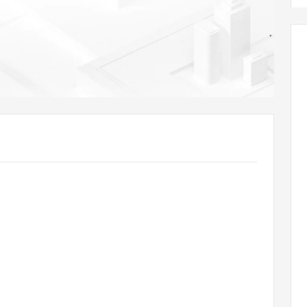
AI 应用
10分钟微调：让0.6B模型媲美235B模
多模态数据信
型
依托云原生高可用架构,实现Dify私有化部署
用1%尺寸在特定领域达到大模型90%以上效果
一个 AI 助手
超强辅助，Bol
即刻拥有 DeepSeek-R1 满血版
在企业官网、通讯软件中为客户提供 AI 客服
多种方案随心选，轻松解锁专属 DeepSeek