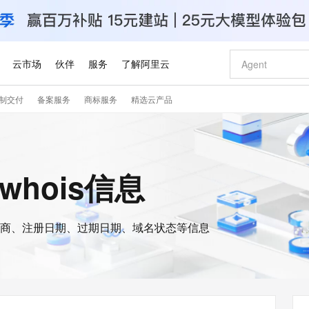
云市场
伙伴
服务
了解阿里云
制交付
备案服务
商标服务
精选云产品
AI 特惠
数据与 API
成为产品伙伴
企业增值服务
最佳实践
价格计算器
AI 场景体
基础软件
产品伙伴合
阿里云认证
市场活动
配置报价
大模型
自助选配和估算价格
新方式
睿译宝，AI翻译排版一步到位
智启 AI 普惠权益
产品生态集成认证中心
企业支持计划
云上春晚
域名与网站
千问官方 MaaS 平台，为开发者和 Agent 而生，新用户赠送 1 亿 + tokens 额度
Qwen Aud
AI Coding
阿里云Maa
2026 阿里云
云服务器 E
为企业打
数据集
Windows
大模型认证
模型
NEW
NEW
交付可用成果
值低价云产品抢先购
上传文档即自动完成翻译和格式还原
至高享 1亿+免费 tokens，加速 Al 应用落地
提供智能易用的域名与建站服务
智能编程，一键
安全可靠、
的whois信息
产品生态伙伴
专家技术服务
云上奥运之旅
弹性计算合作
阿里云中企出
手机三要素
宝塔 Linux
全部认证
价格优势
有专属领域专家
GLM-5.2：长任务时代开源旗舰模型
阿里云 OPC 创新助力计划
千问大模型
即刻拥有 DeepS
AI 电商营销
对象存储 O
大模型
产品生态伙伴工作台
企业增值服务台
云栖战略参考
云存储合作计
云栖大会
身份实名认证
CentOS
训练营
推动算力普惠，释放技术红利
最高返9万
多领域专家智能体,一键组建 AI 虚拟交付团队
快速构建应用程序和网站，即刻迈出上云第一步
至高百万元 Token 补贴，加速一人公司成长
多元化、高性能、安全可靠的大模型服务
真正可用的 1M 上下文,一次完成代码全链路开发
轻松解锁专属 Dee
从图文生成到
云上的中国
数据库合作计
活动全景
短信
Docker
图片和
商、注册日期、过期日期、域名状态等信息
站式影视创作平台
Hermes Agent，打造自进化智能体
Token Plan 模型订阅计划
数字证书管理服务（原SSL证书）
5 分钟轻松部署
AI 广告创作
无影云电脑
企业成长
NEW
信息公告
看见新力量
云网络合作计
OCR 文字识别
JAVA
证享300元代金券
可视化编排打通从文字构思到成片全链路闭环
全托管，含MySQL、PostgreSQL、SQL Server、MariaDB多引擎
自主进化，持久记忆，越用越聪明
Qwen3.8-Max 首发尝鲜，限时加量 10 倍，夜间低至2折
实现全站HTTPS，呈现可信的WEB访问
图文、视频一
随时随地安
Kimi-K3
HappyHors
NEW
魔搭 Mode
loud
服务实践
官网公告
Kimi 最新旗舰模型，长程编程与推理利器
让文字生成流
金融模力时刻
Salesforce O
版
发票查验
全能环境
Claude Code + GStack 打造工程团队
千问办公，限时限量积分加倍
Qoder
低代码高效构
AI 建站
短信服务
型
NEW
作计划
计划
创新中心
魔搭 ModelSc
健康状态
理服务
让AI从“聊天伙伴”进化为能干活的“数字员工”
安装技能 GStack，拥有专属 AI 工程团队
你的AI工作搭子，覆盖日常办公高频场景
面向真实软件的智能体编程平台
0 代码专业建
客户案例
天气预报查询
操作系统
Deepseek-v4-pro
HappyHors
态合作计划