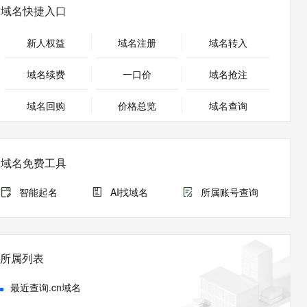
安全
畅自然，细节丰富
高表现力语音合成大模型，语音克隆听感自然
我要投诉
PolarDB
域名快捷入口
上云场景组合购
Milvus 弹性伸缩功能新增节
伴
漫剧创作，剧本、分镜、视频高效生成
100%兼容MySQL、PostgreSQL，兼容Oracle，支持集中和分布式
覆盖90%+业务场景，专享组合折扣价
点支持范围
2V
VPN
Fun-ASR
新人权益
域名注册
域名转入
文戏情感细腻自然，动作戏激烈拳拳到肉，实现更强表演能力
支持中英文自由切换，具备更强的噪声鲁棒性
ernetes 版 ACK
云聚AI 严选权益
AI 原生数据库服务发布
SSL 证书
，一键激活高效办公新体验
理容器应用的 K8s 服务
精选AI产品，从模型到应用全链提效
Agent 数据网关
域名续费
一口价
域名抢注
堡垒机
AI 用量加速计划
云原生数据库 PolarDB
应用
域名回购
价格总览
防火墙
域名查询
、识别商机，让客服更高效、服务更出色。
新老同享，达量后返
Agentic Database 发布
千问办公
主机安全
NEW
的智能体编程平台
一站式AI生产力平台
域名免费工具
AI 应用及服务市场
伶鹊
企业级人与Agent协作平台，接入和调度多个数字员工
智能客服平台，对话机器人、对话分析、智能外呼
智能起名
AI找域名
所属账号查询
AI 应用
大模型服务平台百炼 - 全妙
大模型
应用创作平台
多模态内容创作工具，已接入 DeepSeek
自然语言处理
所属列表
数据标注
最近查询.cn域名
机器学习