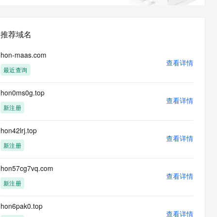
息提取
与 AI 智能体进行实时音视频通话
从文本、图片、视频中提取结构化的属性信息
构建支持视频理解的 AI 音视频实时通话应用
推荐域名
t.diy 一步搞定创意建站
构建大模型应用的安全防护体系
通过自然语言交互简化开发流程,全栈开发支持
通过阿里云安全产品对 AI 应用进行安全防护
hon-maas.com
查看详情
最近查询
hon0ms0g.top
查看详情
新注册
hon42lrj.top
查看详情
新注册
hon57cg7vq.com
查看详情
新注册
hon6pak0.top
查看详情