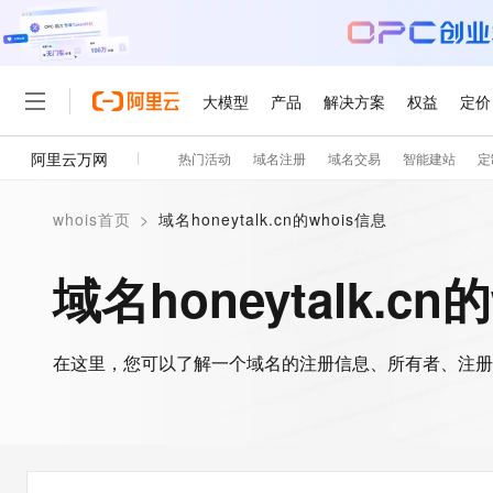
大模型
产品
解决方案
权益
定价
阿里云万网
热门活动
域名注册
域名交易
智能建站
定
大模型
产品
解决方案
权益
定价
云市场
伙伴
服务
了解阿里云
精选产品
精选解决方案
普惠上云
产品定价
精选商城
成为销售伙伴
售前咨询
为什么选择阿里云
千问AI平台
whois首页
>
域名honeytalk.cn的whois信息
了解云产品的定价详情
大模型服务平台百炼
千问办公，解锁你的工作
普惠上云 官方力荐
分销伙伴
在线服务
网站建设
什么是云计算
大
大模型服务与应用平台
企业级Agent产品，直接
云服务器38元/年起，超
域名honeytalk.cn
咨询伙伴
多端小程序
技术领先
云上成本管理
售后服务
轻量应用服务器
Agency Agents：拥
官方推荐返现计划
大模型
精选产品
精选解决方案
Salesforce 国际版订阅
稳定可靠
管理和优化成本
推荐新用户得奖励，单订单
销售伙伴合作计划
自助服务
友盟天域
安全合规
人工智能与机器学习
AI
文本生成
在这里，您可以了解一个域名的注册信息、所有者、注册
云数据库 RDS
HappyHorse 打造一
云工开物
无影生态合作计划
在线服务
观测云
分析师报告
高校专属算力普惠，学生认
计算
互联网应用开发
Qwen3.8-Max
HOT
Salesforce On Alibaba C
工单服务
智能体时代全能旗舰模型
Tuya 物联网平台阿里云
研究报告与白皮书
人工智能平台 PAI
快速拥有专属 OpenClaw
大模
Consulting Partner 合
大数据
容器
免费试用
短信专区
一站式AI开发、训练和推
蓝凌 OA
Qwen3.7-Plus
AI 大模型销售与服务生
现代化应用